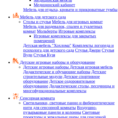
Медицинская мебель
Медицинский кабинет
Мебель для отдыха, кровати и прикроватные тумбы
Мебель для детского сада
Столы и стулья
Мебель для игровых комнат
Мебель для раздевалок, спален и туалетных
комнат
Мольберты
Игровые комплексы
Игровые комплексы для закрытых
помещений
Детская мебель "Хохлома"
Комплекты логопеда и
психолога для детского сада
Стулья Джери
Стулья
Вуди
Стулья Кузя
Детские игровые наборы и оборудование
Детские игровые наборы
Детская игровая мебель
Дидактические и обучающие наборы
Детские
строительные модули
Детское спортивное
оборудование
Детское оздоровительное
оборудование
Дидактические столы, песочницы и
многофункциональные комплексы
Сенсорная комната
Светильники, световые панно и фибероптические
нити для сенсорной комнаты
Воздушно-
пузырьковые панели и колонны
Световые
проекторы и зеркальные шары для сенсорной