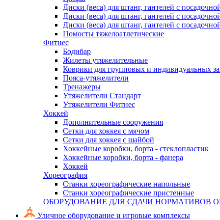
Диски (веса) для штанг, гантелей с посадочно
Диски (веса) для штанг, гантелей с посадочно
Диски (веса) для штанг, гантелей с посадочно
Помосты тяжелоатлетические
Фитнес
Бодибар
Жилеты утяжелительные
Коврики для групповых и индивидуальных з
Пояса-утяжелители
Тренажеры
Утяжелители Стандарт
Утяжелители Фитнес
Хоккей
Дополнительные сооружения
Сетки для хоккея с мячом
Сетки для хоккея с шайбой
Хоккейные коробки, борта - стеклопластик
Хоккейные коробки, борта - фанера
Хоккей
Хореография
Станки хореографические напольные
Станки хореографические пристенные
ОБОРУДОВАНИЕ ДЛЯ СДАЧИ НОРМАТИВОВ
О
Уличное оборудование и игровые комплексы