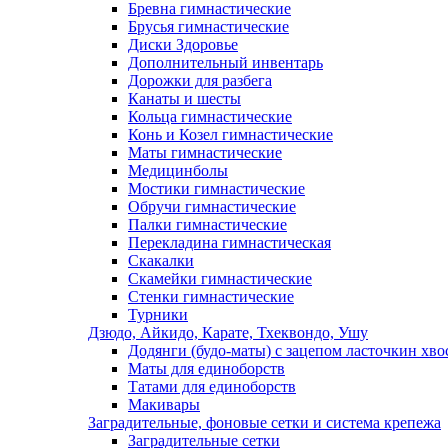
Бревна гимнастические
Брусья гимнастические
Диски Здоровье
Дополнительный инвентарь
Дорожки для разбега
Канаты и шесты
Кольца гимнастические
Конь и Козел гимнастические
Маты гимнастические
Медицинболы
Мостики гимнастические
Обручи гимнастические
Палки гимнастические
Перекладина гимнастическая
Скакалки
Скамейки гимнастические
Стенки гимнастические
Турники
Дзюдо, Айкидо, Карате, Тхеквондо, Ушу
Додянги (будо-маты) с зацепом ласточкин хво
Маты для единоборств
Татами для единоборств
Макивары
Заградительные, фоновые сетки и система крепежа
Заградительные сетки