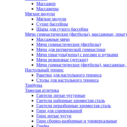
Массажер
Массажеры
Мягкие модули
Мягкие модули
Сухие бассейны
Шары для сухого бассейна
Мячи гимнастические (фитболы), массажные, прыгу
Массажные мячи
Мячи гимнастические (фитболы)
Мячи для ритмической гимнастики
Мячи прыгуны(хопы) с рогами и ручками
Мячи резиновые (детские)
Мячи гимнастические (фитболы), массажные,
Настольный теннис
Ракетки для настольного тенниса
Столы для настольного тенниса
Трибуны
Тяжелая атлетика
Гантели литые чугунные
Гантели наборные хромистая сталь
Гантели неразборные хромистая сталь
Гири для соревнований
Гири литые чугун
Гири сборно-разборные и универсальные
Грифы