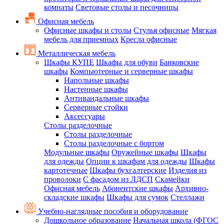
комнаты
Световые столы и песочницы
Офисная мебель
Офисные шкафы и столы
Стулья офисные
Мягкая
мебель для приемных
Кресла офисные
Металлическая мебель
Шкафы КУПЕ
Шкафы для обуви
Банковские
шкафы
Компьютерные и серверные шкафы
Напольные шкафы
Настенные шкафы
Антивандальные шкафы
Серверные стойки
Аксессуары
Столы разделочные
Столы разделочные
Столы разделочные с бортом
Модульные шкафы
Оружейные шкафы
Шкафы
для одежды
Опции к шкафам для одежды
Шкафы
картотечные
Шкафы бухгалтерские
Изделия из
проволоки
С фасадом из ЛДСП
Скамейки
Офисная мебель
Абонентские шкафы
Архивно-
складские шкафы
Шкафы для сумок
Стеллажи
Учебно-наглядные пособия и оборудование
Дошкольное образование
Начальная школа (ФГОС