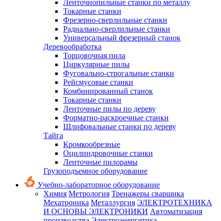
Ленточнопильные станки по металлу
Токарные станки
Фрезерно-сверлильные станки
Радиально-сверлильные станки
Универсальный фрезерный станок
Деревообработка
Торцовочная пила
Циркулярные пилы
Фуговально-строгальные станки
Рейсмусовые станки
Комбинированный станок
Токарные станки
Ленточные пилы по дереву
Форматно-раскроечные станки
Шлифовальные станки по дереву
Тайга
Кромкообрезные
Оцилиндровочные станки
Ленточные пилорамы
Грузоподъемное оборудование
Учебно-лабораторное оборудование
Химия
Метрология
Тренажеры сварщика
Мехатроника
Металлургия
ЭЛЕКТРОТЕХНИКА
И ОСНОВЫ ЭЛЕКТРОНИКИ
Автоматизация
производства
Электроэнергетика