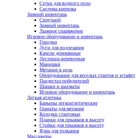
Сетки для водного поло
Система крепежа
Зимний инвентарь
Сноутьюб
Зимний инвентарь
Лыжное снаряжение
Игровое оборудование и инвентарь
Городки
Дуги для подлезания
Качели деревянные
Лестница веревочная
Манишки
Метание в цель
Оборудование для веселых стартов и эстафет
Пьедестал победителей
Шашки и шахматы
Игровое оборудование и инвентарь
Легкая атлетика
Барьеры легкоатлетические
Гранаты для метания
Колодки стартовые
Планки для прыжков в высоту
Стойки для прыжков в высоту
Ядра для толкания
Массажеры