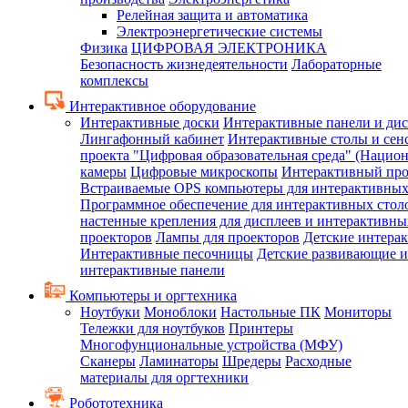
Релейная защита и автоматика
Электроэнергетические системы
Физика
ЦИФРОВАЯ ЭЛЕКТРОНИКА
Безопасность жизнедеятельности
Лабораторные
комплексы
Интерактивное оборудование
Интерактивные доски
Интерактивные панели и ди
Лингафонный кабинет
Интерактивные столы и сен
проекта "Цифровая образовательная среда" (Нацио
камеры
Цифровые микроскопы
Интерактивный про
Встраиваемые OPS компьютеры для интерактивных
Программное обеспечение для интерактивных стол
настенные крепления для дисплеев и интерактивны
проекторов
Лампы для проекторов
Детские интера
Интерактивные песочницы
Детские развивающие и
интерактивные панели
Компьютеры и оргтехника
Ноутбуки
Моноблоки
Настольные ПК
Мониторы
Тележки для ноутбуков
Принтеры
Многофунциональные устройства (МФУ)
Сканеры
Ламинаторы
Шредеры
Расходные
материалы для оргтехники
Робототехника