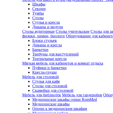
Шкафы
Секции
Тумбы
Столы
Стулья и кресла
Диваны и модули
Столы аудиторные
Столы учительские
Столы для з
физики, химии, биологи
Оборудование для кабинета
Блоки стульев
Диваны и кресла
Банкетки
Трибуны для выступлений
Театральные кресла
Мягкая мебель для кабинетов и комнат отдыха
Пуфики и банкетки
Кресла-груши
Мебель для столовой
Cтулья для кафе
Cтолы для столовой
Скамейки для столовой
Мебель для библиотек
Мебель для гардеробов
Обору
Медицинские шкафы серии RomMed
Медицинские шкафы
Опции к медицинским шкафам