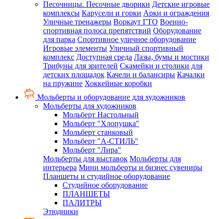
Песочницы. Песочные дворики
Детские игровые
комплексы
Карусели и горки
Арки и ограждения
Уличные тренажеры
Воркаут ГТО
Военно-
спортивная полоса препятствий
Оборудование
для парка
Спортивное уличное оборудование
Игровые элементы
Уличный спортивный
комплекс
Доступная среда
Лазы, бумы и мостики
Трибуны для зрителей
Скамейки и столики для
детских площадок
Качели и балансиры
Качалки
на пружине
Хоккейные коробки
Мольберты и оборудование для художников
Мольберты для художников
Мольберт Настольный
Мольберт "Хлопушка"
Мольберт станковый
Мольберт "А-СТИЛЬ"
Мольберт "Лира"
Мольберты для выставок
Мольберты для
интерьера
Мини мольберты и бизнес сувениры
Планшеты и студийное оборудование
Студийное оборудование
ПЛАНШЕТЫ
ПАЛИТРЫ
Этюдники