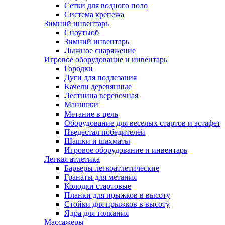
Сетки для водного поло
Система крепежа
Зимний инвентарь
Сноутьюб
Зимний инвентарь
Лыжное снаряжение
Игровое оборудование и инвентарь
Городки
Дуги для подлезания
Качели деревянные
Лестница веревочная
Манишки
Метание в цель
Оборудование для веселых стартов и эстафет
Пьедестал победителей
Шашки и шахматы
Игровое оборудование и инвентарь
Легкая атлетика
Барьеры легкоатлетические
Гранаты для метания
Колодки стартовые
Планки для прыжков в высоту
Стойки для прыжков в высоту
Ядра для толкания
Массажеры