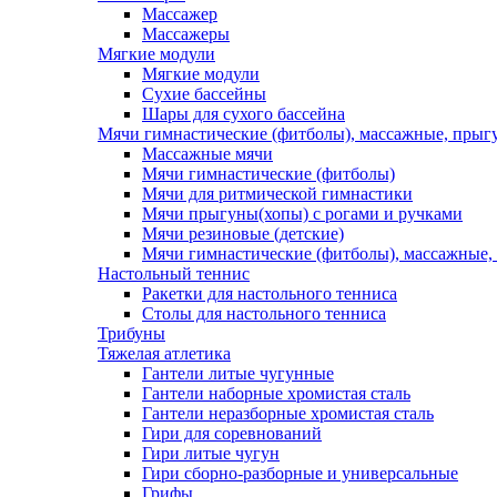
Массажер
Массажеры
Мягкие модули
Мягкие модули
Сухие бассейны
Шары для сухого бассейна
Мячи гимнастические (фитболы), массажные, прыгу
Массажные мячи
Мячи гимнастические (фитболы)
Мячи для ритмической гимнастики
Мячи прыгуны(хопы) с рогами и ручками
Мячи резиновые (детские)
Мячи гимнастические (фитболы), массажные,
Настольный теннис
Ракетки для настольного тенниса
Столы для настольного тенниса
Трибуны
Тяжелая атлетика
Гантели литые чугунные
Гантели наборные хромистая сталь
Гантели неразборные хромистая сталь
Гири для соревнований
Гири литые чугун
Гири сборно-разборные и универсальные
Грифы