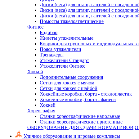
Диски (веса) для штанг, гантелей с посадочно
Диски (веса) для штанг, гантелей с посадочно
Диски (веса) для штанг, гантелей с посадочно
Помосты тяжелоатлетические
Фитнес
Бодибар
Жилеты утяжелительные
Коврики для групповых и индивидуальных з
Пояса-утяжелители
Тренажеры
Утяжелители Стандарт
Утяжелители Фитнес
Хоккей
Дополнительные сооружения
Сетки для хоккея с мячом
Сетки для хоккея с шайбой
Хоккейные коробки, борта - стеклопластик
Хоккейные коробки, борта - фанера
Хоккей
Хореография
Станки хореографические напольные
Станки хореографические пристенные
ОБОРУДОВАНИЕ ДЛЯ СДАЧИ НОРМАТИВОВ
О
Уличное оборудование и игровые комплексы