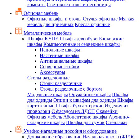
комнаты
Световые столы и песочницы
Офисная мебель
Офисные шкафы и столы
Стулья офисные
Мягкая
мебель для приемных
Кресла офисные
Металлическая мебель
Шкафы КУПЕ
Шкафы для обуви
Банковские
шкафы
Компьютерные и серверные шкафы
Напольные шкафы
Настенные шкафы
Антивандальные шкафы
Серверные стойки
Аксессуары
Столы разделочные
Столы разделочные
Столы разделочные с бортом
Модульные шкафы
Оружейные шкафы
Шкафы
для одежды
Опции к шкафам для одежды
Шкафы
картотечные
Шкафы бухгалтерские
Изделия из
проволоки
С фасадом из ЛДСП
Скамейки
Офисная мебель
Абонентские шкафы
Архивно-
складские шкафы
Шкафы для сумок
Стеллажи
Учебно-наглядные пособия и оборудование
Дошкольное образование
Начальная школа (ФГОС