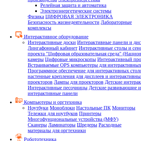
Релейная защита и автоматика
Электроэнергетические системы
Физика
ЦИФРОВАЯ ЭЛЕКТРОНИКА
Безопасность жизнедеятельности
Лабораторные
комплексы
Интерактивное оборудование
Интерактивные доски
Интерактивные панели и ди
Лингафонный кабинет
Интерактивные столы и сен
проекта "Цифровая образовательная среда" (Нацио
камеры
Цифровые микроскопы
Интерактивный про
Встраиваемые OPS компьютеры для интерактивных
Программное обеспечение для интерактивных стол
настенные крепления для дисплеев и интерактивны
проекторов
Лампы для проекторов
Детские интера
Интерактивные песочницы
Детские развивающие и
интерактивные панели
Компьютеры и оргтехника
Ноутбуки
Моноблоки
Настольные ПК
Мониторы
Тележки для ноутбуков
Принтеры
Многофунциональные устройства (МФУ)
Сканеры
Ламинаторы
Шредеры
Расходные
материалы для оргтехники
Робототехника