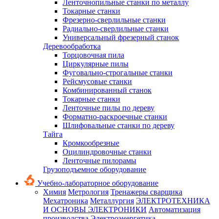
Ленточнопильные станки по металлу
Токарные станки
Фрезерно-сверлильные станки
Радиально-сверлильные станки
Универсальный фрезерный станок
Деревообработка
Торцовочная пила
Циркулярные пилы
Фуговально-строгальные станки
Рейсмусовые станки
Комбинированный станок
Токарные станки
Ленточные пилы по дереву
Форматно-раскроечные станки
Шлифовальные станки по дереву
Тайга
Кромкообрезные
Оцилиндровочные станки
Ленточные пилорамы
Грузоподъемное оборудование
Учебно-лабораторное оборудование
Химия
Метрология
Тренажеры сварщика
Мехатроника
Металлургия
ЭЛЕКТРОТЕХНИКА
И ОСНОВЫ ЭЛЕКТРОНИКИ
Автоматизация
производства
Электроэнергетика