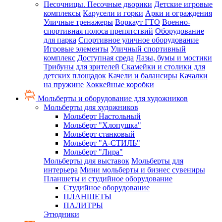
Песочницы. Песочные дворики
Детские игровые
комплексы
Карусели и горки
Арки и ограждения
Уличные тренажеры
Воркаут ГТО
Военно-
спортивная полоса препятствий
Оборудование
для парка
Спортивное уличное оборудование
Игровые элементы
Уличный спортивный
комплекс
Доступная среда
Лазы, бумы и мостики
Трибуны для зрителей
Скамейки и столики для
детских площадок
Качели и балансиры
Качалки
на пружине
Хоккейные коробки
Мольберты и оборудование для художников
Мольберты для художников
Мольберт Настольный
Мольберт "Хлопушка"
Мольберт станковый
Мольберт "А-СТИЛЬ"
Мольберт "Лира"
Мольберты для выставок
Мольберты для
интерьера
Мини мольберты и бизнес сувениры
Планшеты и студийное оборудование
Студийное оборудование
ПЛАНШЕТЫ
ПАЛИТРЫ
Этюдники