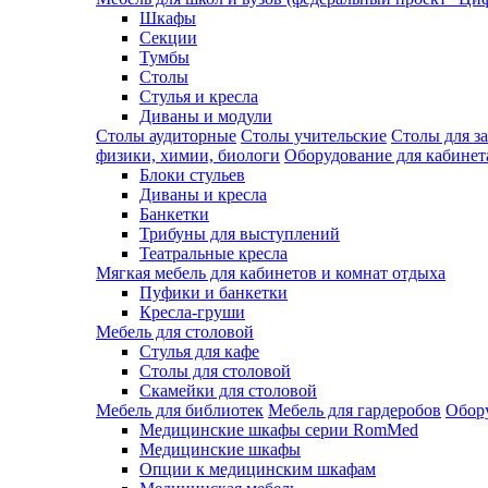
Шкафы
Секции
Тумбы
Столы
Стулья и кресла
Диваны и модули
Столы аудиторные
Столы учительские
Столы для з
физики, химии, биологи
Оборудование для кабинета
Блоки стульев
Диваны и кресла
Банкетки
Трибуны для выступлений
Театральные кресла
Мягкая мебель для кабинетов и комнат отдыха
Пуфики и банкетки
Кресла-груши
Мебель для столовой
Cтулья для кафе
Cтолы для столовой
Скамейки для столовой
Мебель для библиотек
Мебель для гардеробов
Обору
Медицинские шкафы серии RomMed
Медицинские шкафы
Опции к медицинским шкафам