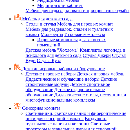
Медицинская мебель
Медицинский кабинет
Мебель для отдыха, кровати и прикроватные тумбы
Мебель для детского сада
Столы и стулья
Мебель для игровых комнат
Мебель для раздевалок, спален и туалетных
комнат
Мольберты
Игровые комплексы
Игровые комплексы для закрытых
помещений
Детская мебель "Хохлома"
Комплекты логопеда и
психолога для детского сада
Стулья Джери
Стулья
Вуди
Стулья Кузя
Детские игровые наборы и оборудование
Детские игровые наборы
Детская игровая мебель
Дидактические и обучающие наборы
Детские
строительные модули
Детское спортивное
оборудование
Детское оздоровительное
оборудование
Дидактические столы, песочницы и
многофункциональные комплексы
Сенсорная комната
Светильники, световые панно и фибероптические
нити для сенсорной комнаты
Воздушно-
пузырьковые панели и колонны
Световые
проекторы и зеркальные шары для сенсорной