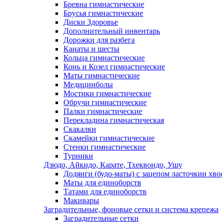
Бревна гимнастические
Брусья гимнастические
Диски Здоровье
Дополнительный инвентарь
Дорожки для разбега
Канаты и шесты
Кольца гимнастические
Конь и Козел гимнастические
Маты гимнастические
Медицинболы
Мостики гимнастические
Обручи гимнастические
Палки гимнастические
Перекладина гимнастическая
Скакалки
Скамейки гимнастические
Стенки гимнастические
Турники
Дзюдо, Айкидо, Карате, Тхеквондо, Ушу
Додянги (будо-маты) с зацепом ласточкин хво
Маты для единоборств
Татами для единоборств
Макивары
Заградительные, фоновые сетки и система крепежа
Заградительные сетки