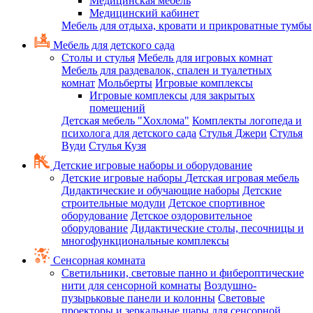
Медицинская мебель
Медицинский кабинет
Мебель для отдыха, кровати и прикроватные тумбы
Мебель для детского сада
Столы и стулья
Мебель для игровых комнат
Мебель для раздевалок, спален и туалетных
комнат
Мольберты
Игровые комплексы
Игровые комплексы для закрытых
помещений
Детская мебель "Хохлома"
Комплекты логопеда и
психолога для детского сада
Стулья Джери
Стулья
Вуди
Стулья Кузя
Детские игровые наборы и оборудование
Детские игровые наборы
Детская игровая мебель
Дидактические и обучающие наборы
Детские
строительные модули
Детское спортивное
оборудование
Детское оздоровительное
оборудование
Дидактические столы, песочницы и
многофункциональные комплексы
Сенсорная комната
Светильники, световые панно и фибероптические
нити для сенсорной комнаты
Воздушно-
пузырьковые панели и колонны
Световые
проекторы и зеркальные шары для сенсорной