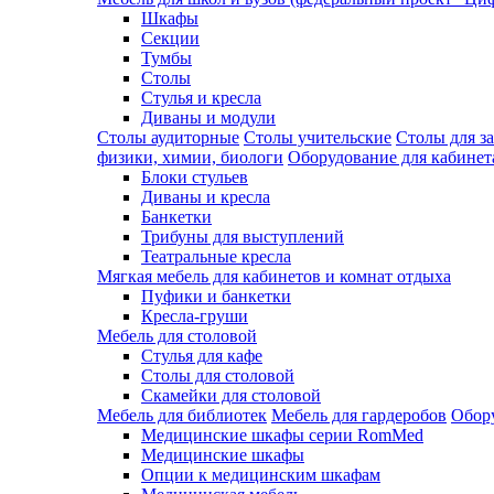
Шкафы
Секции
Тумбы
Столы
Стулья и кресла
Диваны и модули
Столы аудиторные
Столы учительские
Столы для з
физики, химии, биологи
Оборудование для кабинета
Блоки стульев
Диваны и кресла
Банкетки
Трибуны для выступлений
Театральные кресла
Мягкая мебель для кабинетов и комнат отдыха
Пуфики и банкетки
Кресла-груши
Мебель для столовой
Cтулья для кафе
Cтолы для столовой
Скамейки для столовой
Мебель для библиотек
Мебель для гардеробов
Обору
Медицинские шкафы серии RomMed
Медицинские шкафы
Опции к медицинским шкафам