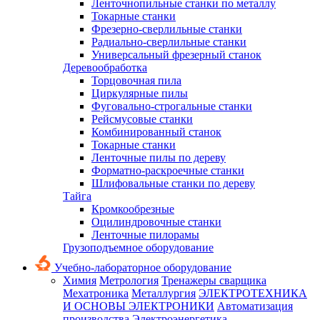
Ленточнопильные станки по металлу
Токарные станки
Фрезерно-сверлильные станки
Радиально-сверлильные станки
Универсальный фрезерный станок
Деревообработка
Торцовочная пила
Циркулярные пилы
Фуговально-строгальные станки
Рейсмусовые станки
Комбинированный станок
Токарные станки
Ленточные пилы по дереву
Форматно-раскроечные станки
Шлифовальные станки по дереву
Тайга
Кромкообрезные
Оцилиндровочные станки
Ленточные пилорамы
Грузоподъемное оборудование
Учебно-лабораторное оборудование
Химия
Метрология
Тренажеры сварщика
Мехатроника
Металлургия
ЭЛЕКТРОТЕХНИКА
И ОСНОВЫ ЭЛЕКТРОНИКИ
Автоматизация
производства
Электроэнергетика