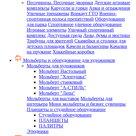
Песочницы. Песочные дворики
Детские игровые
комплексы
Карусели и горки
Арки и ограждения
Уличные тренажеры
Воркаут ГТО
Военно-
спортивная полоса препятствий
Оборудование
для парка
Спортивное уличное оборудование
Игровые элементы
Уличный спортивный
комплекс
Доступная среда
Лазы, бумы и мостики
Трибуны для зрителей
Скамейки и столики для
детских площадок
Качели и балансиры
Качалки
на пружине
Хоккейные коробки
Мольберты и оборудование для художников
Мольберты для художников
Мольберт Настольный
Мольберт "Хлопушка"
Мольберт станковый
Мольберт "А-СТИЛЬ"
Мольберт "Лира"
Мольберты для выставок
Мольберты для
интерьера
Мини мольберты и бизнес сувениры
Планшеты и студийное оборудование
Студийное оборудование
ПЛАНШЕТЫ
ПАЛИТРЫ
Этюдники