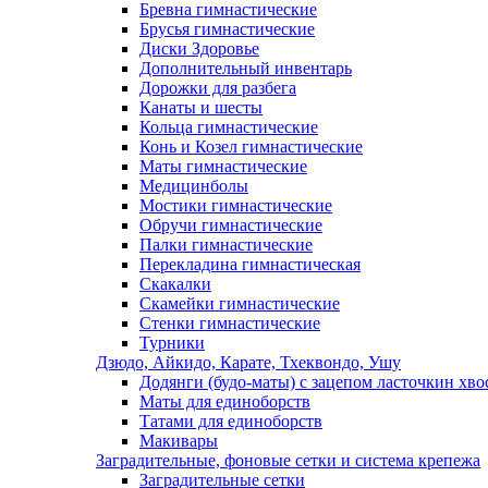
Бревна гимнастические
Брусья гимнастические
Диски Здоровье
Дополнительный инвентарь
Дорожки для разбега
Канаты и шесты
Кольца гимнастические
Конь и Козел гимнастические
Маты гимнастические
Медицинболы
Мостики гимнастические
Обручи гимнастические
Палки гимнастические
Перекладина гимнастическая
Скакалки
Скамейки гимнастические
Стенки гимнастические
Турники
Дзюдо, Айкидо, Карате, Тхеквондо, Ушу
Додянги (будо-маты) с зацепом ласточкин хво
Маты для единоборств
Татами для единоборств
Макивары
Заградительные, фоновые сетки и система крепежа
Заградительные сетки