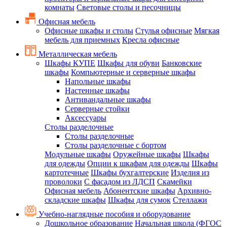
комнаты
Световые столы и песочницы
Офисная мебель
Офисные шкафы и столы
Стулья офисные
Мягкая
мебель для приемных
Кресла офисные
Металлическая мебель
Шкафы КУПЕ
Шкафы для обуви
Банковские
шкафы
Компьютерные и серверные шкафы
Напольные шкафы
Настенные шкафы
Антивандальные шкафы
Серверные стойки
Аксессуары
Столы разделочные
Столы разделочные
Столы разделочные с бортом
Модульные шкафы
Оружейные шкафы
Шкафы
для одежды
Опции к шкафам для одежды
Шкафы
картотечные
Шкафы бухгалтерские
Изделия из
проволоки
С фасадом из ЛДСП
Скамейки
Офисная мебель
Абонентские шкафы
Архивно-
складские шкафы
Шкафы для сумок
Стеллажи
Учебно-наглядные пособия и оборудование
Дошкольное образование
Начальная школа (ФГОС