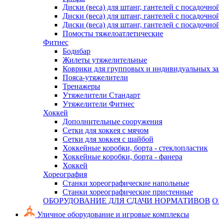
Диски (веса) для штанг, гантелей с посадочно
Диски (веса) для штанг, гантелей с посадочно
Диски (веса) для штанг, гантелей с посадочно
Помосты тяжелоатлетические
Фитнес
Бодибар
Жилеты утяжелительные
Коврики для групповых и индивидуальных з
Пояса-утяжелители
Тренажеры
Утяжелители Стандарт
Утяжелители Фитнес
Хоккей
Дополнительные сооружения
Сетки для хоккея с мячом
Сетки для хоккея с шайбой
Хоккейные коробки, борта - стеклопластик
Хоккейные коробки, борта - фанера
Хоккей
Хореография
Станки хореографические напольные
Станки хореографические пристенные
ОБОРУДОВАНИЕ ДЛЯ СДАЧИ НОРМАТИВОВ
О
Уличное оборудование и игровые комплексы