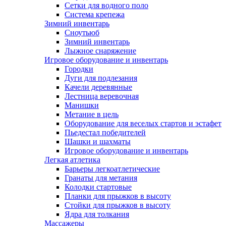
Сетки для водного поло
Система крепежа
Зимний инвентарь
Сноутьюб
Зимний инвентарь
Лыжное снаряжение
Игровое оборудование и инвентарь
Городки
Дуги для подлезания
Качели деревянные
Лестница веревочная
Манишки
Метание в цель
Оборудование для веселых стартов и эстафет
Пьедестал победителей
Шашки и шахматы
Игровое оборудование и инвентарь
Легкая атлетика
Барьеры легкоатлетические
Гранаты для метания
Колодки стартовые
Планки для прыжков в высоту
Стойки для прыжков в высоту
Ядра для толкания
Массажеры