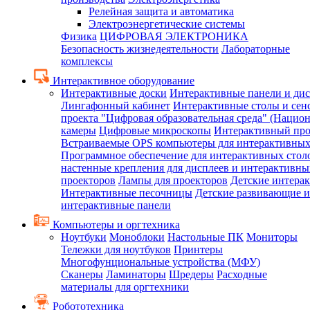
Релейная защита и автоматика
Электроэнергетические системы
Физика
ЦИФРОВАЯ ЭЛЕКТРОНИКА
Безопасность жизнедеятельности
Лабораторные
комплексы
Интерактивное оборудование
Интерактивные доски
Интерактивные панели и ди
Лингафонный кабинет
Интерактивные столы и сен
проекта "Цифровая образовательная среда" (Нацио
камеры
Цифровые микроскопы
Интерактивный про
Встраиваемые OPS компьютеры для интерактивных
Программное обеспечение для интерактивных стол
настенные крепления для дисплеев и интерактивны
проекторов
Лампы для проекторов
Детские интера
Интерактивные песочницы
Детские развивающие и
интерактивные панели
Компьютеры и оргтехника
Ноутбуки
Моноблоки
Настольные ПК
Мониторы
Тележки для ноутбуков
Принтеры
Многофунциональные устройства (МФУ)
Сканеры
Ламинаторы
Шредеры
Расходные
материалы для оргтехники
Робототехника