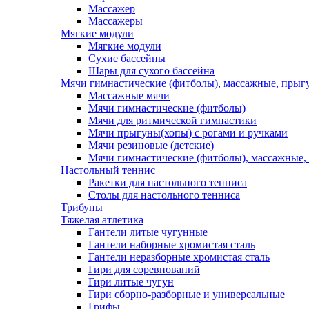
Массажер
Массажеры
Мягкие модули
Мягкие модули
Сухие бассейны
Шары для сухого бассейна
Мячи гимнастические (фитболы), массажные, прыгу
Массажные мячи
Мячи гимнастические (фитболы)
Мячи для ритмической гимнастики
Мячи прыгуны(хопы) с рогами и ручками
Мячи резиновые (детские)
Мячи гимнастические (фитболы), массажные,
Настольный теннис
Ракетки для настольного тенниса
Столы для настольного тенниса
Трибуны
Тяжелая атлетика
Гантели литые чугунные
Гантели наборные хромистая сталь
Гантели неразборные хромистая сталь
Гири для соревнований
Гири литые чугун
Гири сборно-разборные и универсальные
Грифы