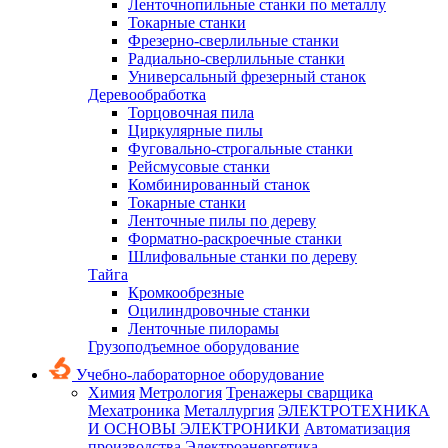
Ленточнопильные станки по металлу
Токарные станки
Фрезерно-сверлильные станки
Радиально-сверлильные станки
Универсальный фрезерный станок
Деревообработка
Торцовочная пила
Циркулярные пилы
Фуговально-строгальные станки
Рейсмусовые станки
Комбинированный станок
Токарные станки
Ленточные пилы по дереву
Форматно-раскроечные станки
Шлифовальные станки по дереву
Тайга
Кромкообрезные
Оцилиндровочные станки
Ленточные пилорамы
Грузоподъемное оборудование
Учебно-лабораторное оборудование
Химия
Метрология
Тренажеры сварщика
Мехатроника
Металлургия
ЭЛЕКТРОТЕХНИКА
И ОСНОВЫ ЭЛЕКТРОНИКИ
Автоматизация
производства
Электроэнергетика