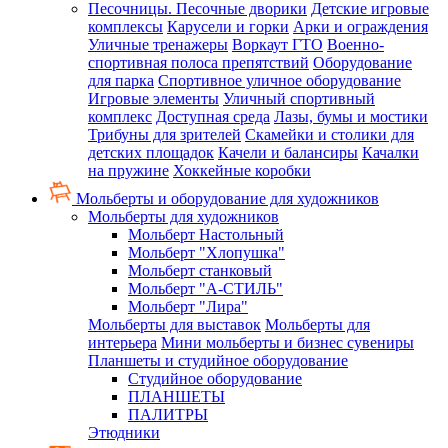
Песочницы. Песочные дворики
Детские игровые
комплексы
Карусели и горки
Арки и ограждения
Уличные тренажеры
Воркаут ГТО
Военно-
спортивная полоса препятствий
Оборудование
для парка
Спортивное уличное оборудование
Игровые элементы
Уличный спортивный
комплекс
Доступная среда
Лазы, бумы и мостики
Трибуны для зрителей
Скамейки и столики для
детских площадок
Качели и балансиры
Качалки
на пружине
Хоккейные коробки
Мольберты и оборудование для художников
Мольберты для художников
Мольберт Настольный
Мольберт "Хлопушка"
Мольберт станковый
Мольберт "А-СТИЛЬ"
Мольберт "Лира"
Мольберты для выставок
Мольберты для
интерьера
Мини мольберты и бизнес сувениры
Планшеты и студийное оборудование
Студийное оборудование
ПЛАНШЕТЫ
ПАЛИТРЫ
Этюдники