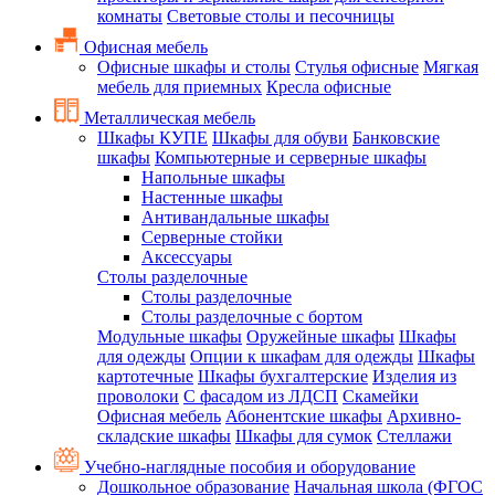
комнаты
Световые столы и песочницы
Офисная мебель
Офисные шкафы и столы
Стулья офисные
Мягкая
мебель для приемных
Кресла офисные
Металлическая мебель
Шкафы КУПЕ
Шкафы для обуви
Банковские
шкафы
Компьютерные и серверные шкафы
Напольные шкафы
Настенные шкафы
Антивандальные шкафы
Серверные стойки
Аксессуары
Столы разделочные
Столы разделочные
Столы разделочные с бортом
Модульные шкафы
Оружейные шкафы
Шкафы
для одежды
Опции к шкафам для одежды
Шкафы
картотечные
Шкафы бухгалтерские
Изделия из
проволоки
С фасадом из ЛДСП
Скамейки
Офисная мебель
Абонентские шкафы
Архивно-
складские шкафы
Шкафы для сумок
Стеллажи
Учебно-наглядные пособия и оборудование
Дошкольное образование
Начальная школа (ФГОС