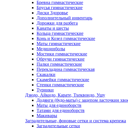
Бревна гимнастические
Брусья гимнастические
Диски Здоровье
Дополнительный инвентарь
Дорожки для разбега
Канаты и шесты
Кольца гимнастические
Конь и Козел гимнастические
Маты гимнастические
Медицинболы
Мостики гимнастические
Обручи гимнастические
Палки гимнастические
Перекладина гимнастическая
Скакалки
Скамейки гимнастические
Стенки гимнастические
Турники
Дзюдо, Айкидо, Карате, Тхеквондо, Ушу
Додянги (будо-маты) с зацепом ласточкин хво
Маты для единоборств
Татами для единоборств
Макивары
Заградительные, фоновые сетки и система крепежа
Заградительные сетки