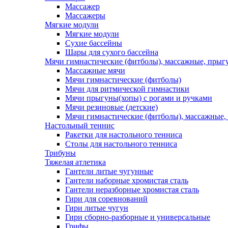
Массажер
Массажеры
Мягкие модули
Мягкие модули
Сухие бассейны
Шары для сухого бассейна
Мячи гимнастические (фитболы), массажные, прыгу
Массажные мячи
Мячи гимнастические (фитболы)
Мячи для ритмической гимнастики
Мячи прыгуны(хопы) с рогами и ручками
Мячи резиновые (детские)
Мячи гимнастические (фитболы), массажные,
Настольный теннис
Ракетки для настольного тенниса
Столы для настольного тенниса
Трибуны
Тяжелая атлетика
Гантели литые чугунные
Гантели наборные хромистая сталь
Гантели неразборные хромистая сталь
Гири для соревнований
Гири литые чугун
Гири сборно-разборные и универсальные
Грифы