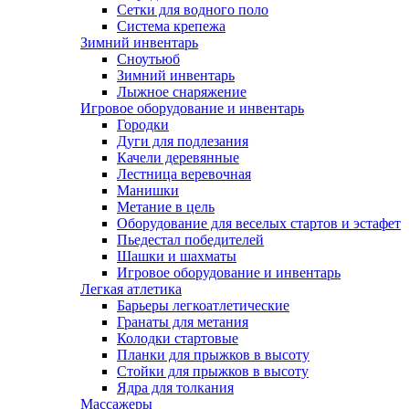
Сетки для водного поло
Система крепежа
Зимний инвентарь
Сноутьюб
Зимний инвентарь
Лыжное снаряжение
Игровое оборудование и инвентарь
Городки
Дуги для подлезания
Качели деревянные
Лестница веревочная
Манишки
Метание в цель
Оборудование для веселых стартов и эстафет
Пьедестал победителей
Шашки и шахматы
Игровое оборудование и инвентарь
Легкая атлетика
Барьеры легкоатлетические
Гранаты для метания
Колодки стартовые
Планки для прыжков в высоту
Стойки для прыжков в высоту
Ядра для толкания
Массажеры