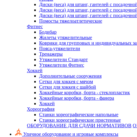
Диски (веса) для штанг, гантелей с посадочно
Диски (веса) для штанг, гантелей с посадочно
Диски (веса) для штанг, гантелей с посадочно
Помосты тяжелоатлетические
Фитнес
Бодибар
Жилеты утяжелительные
Коврики для групповых и индивидуальных з
Пояса-утяжелители
Тренажеры
Утяжелители Стандарт
Утяжелители Фитнес
Хоккей
Дополнительные сооружения
Сетки для хоккея с мячом
Сетки для хоккея с шайбой
Хоккейные коробки, борта - стеклопластик
Хоккейные коробки, борта - фанера
Хоккей
Хореография
Станки хореографические напольные
Станки хореографические пристенные
ОБОРУДОВАНИЕ ДЛЯ СДАЧИ НОРМАТИВОВ
О
Уличное оборудование и игровые комплексы