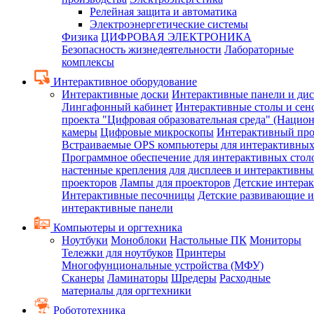
Релейная защита и автоматика
Электроэнергетические системы
Физика
ЦИФРОВАЯ ЭЛЕКТРОНИКА
Безопасность жизнедеятельности
Лабораторные
комплексы
Интерактивное оборудование
Интерактивные доски
Интерактивные панели и ди
Лингафонный кабинет
Интерактивные столы и сен
проекта "Цифровая образовательная среда" (Нацио
камеры
Цифровые микроскопы
Интерактивный про
Встраиваемые OPS компьютеры для интерактивных
Программное обеспечение для интерактивных стол
настенные крепления для дисплеев и интерактивны
проекторов
Лампы для проекторов
Детские интера
Интерактивные песочницы
Детские развивающие и
интерактивные панели
Компьютеры и оргтехника
Ноутбуки
Моноблоки
Настольные ПК
Мониторы
Тележки для ноутбуков
Принтеры
Многофунциональные устройства (МФУ)
Сканеры
Ламинаторы
Шредеры
Расходные
материалы для оргтехники
Робототехника