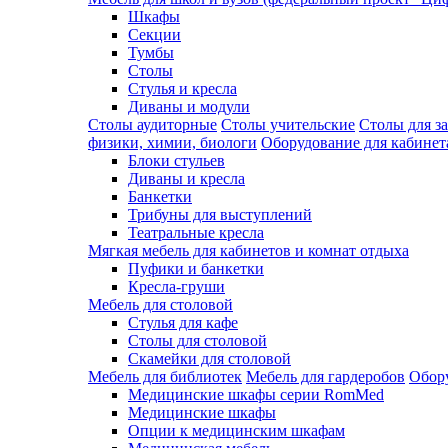
Шкафы
Секции
Тумбы
Столы
Стулья и кресла
Диваны и модули
Столы аудиторные
Столы учительские
Столы для з
физики, химии, биологи
Оборудование для кабинета
Блоки стульев
Диваны и кресла
Банкетки
Трибуны для выступлений
Театральные кресла
Мягкая мебель для кабинетов и комнат отдыха
Пуфики и банкетки
Кресла-груши
Мебель для столовой
Cтулья для кафе
Cтолы для столовой
Скамейки для столовой
Мебель для библиотек
Мебель для гардеробов
Обору
Медицинские шкафы серии RomMed
Медицинские шкафы
Опции к медицинским шкафам