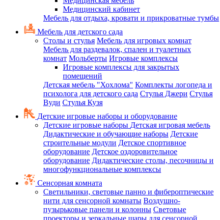
Медицинская мебель
Медицинский кабинет
Мебель для отдыха, кровати и прикроватные тумбы
Мебель для детского сада
Столы и стулья
Мебель для игровых комнат
Мебель для раздевалок, спален и туалетных
комнат
Мольберты
Игровые комплексы
Игровые комплексы для закрытых
помещений
Детская мебель "Хохлома"
Комплекты логопеда и
психолога для детского сада
Стулья Джери
Стулья
Вуди
Стулья Кузя
Детские игровые наборы и оборудование
Детские игровые наборы
Детская игровая мебель
Дидактические и обучающие наборы
Детские
строительные модули
Детское спортивное
оборудование
Детское оздоровительное
оборудование
Дидактические столы, песочницы и
многофункциональные комплексы
Сенсорная комната
Светильники, световые панно и фибероптические
нити для сенсорной комнаты
Воздушно-
пузырьковые панели и колонны
Световые
проекторы и зеркальные шары для сенсорной