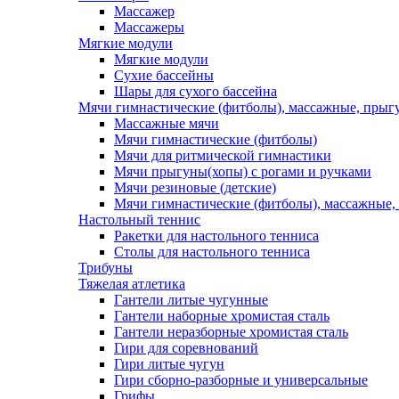
Массажер
Массажеры
Мягкие модули
Мягкие модули
Сухие бассейны
Шары для сухого бассейна
Мячи гимнастические (фитболы), массажные, прыгу
Массажные мячи
Мячи гимнастические (фитболы)
Мячи для ритмической гимнастики
Мячи прыгуны(хопы) с рогами и ручками
Мячи резиновые (детские)
Мячи гимнастические (фитболы), массажные,
Настольный теннис
Ракетки для настольного тенниса
Столы для настольного тенниса
Трибуны
Тяжелая атлетика
Гантели литые чугунные
Гантели наборные хромистая сталь
Гантели неразборные хромистая сталь
Гири для соревнований
Гири литые чугун
Гири сборно-разборные и универсальные
Грифы