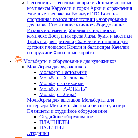
Песочницы. Песочные дворики
Детские игровые
комплексы
Карусели и горки
Арки и ограждения
Уличные тренажеры
Воркаут ГТО
Военно-
спортивная полоса препятствий
Оборудование
для парка
Спортивное уличное оборудование
Игровые элементы
Уличный спортивный
комплекс
Доступная среда
Лазы, бумы и мостики
Трибуны для зрителей
Скамейки и столики для
детских площадок
Качели и балансиры
Качалки
на пружине
Хоккейные коробки
Мольберты и оборудование для художников
Мольберты для художников
Мольберт Настольный
Мольберт "Хлопушка"
Мольберт станковый
Мольберт "А-СТИЛЬ"
Мольберт "Лира"
Мольберты для выставок
Мольберты для
интерьера
Мини мольберты и бизнес сувениры
Планшеты и студийное оборудование
Студийное оборудование
ПЛАНШЕТЫ
ПАЛИТРЫ
Этюдники