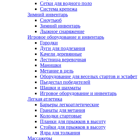
Сетки для водного поло
Система крепежа
Зимний инвентарь
Сноутьюб
Зимний инвентарь
Лыжное снаряжение
Игровое оборудование и инвентарь
Городки
Дуги для подлезания
Качели деревянные
Лестница веревочная
Манишки
Метание в цель
Оборудование для веселых стартов и эстафет
Пьедестал победителей
Шашки и шахматы
Игровое оборудование и инвентарь
Легкая атлетика
Барьеры легкоатлетические
Гранаты для метания
Колодки стартовые
Планки для прыжков в высоту
Стойки для прыжков в высоту
Ядра для толкания
Массажеры