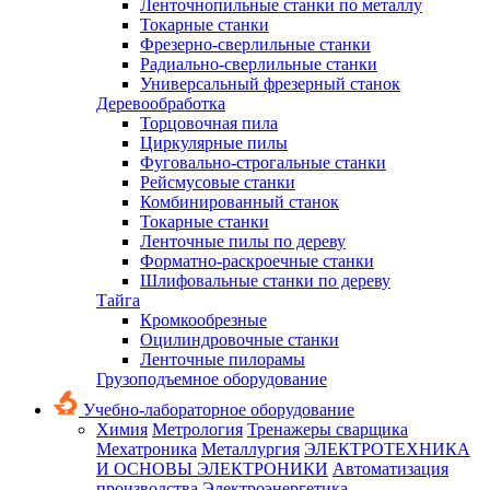
Ленточнопильные станки по металлу
Токарные станки
Фрезерно-сверлильные станки
Радиально-сверлильные станки
Универсальный фрезерный станок
Деревообработка
Торцовочная пила
Циркулярные пилы
Фуговально-строгальные станки
Рейсмусовые станки
Комбинированный станок
Токарные станки
Ленточные пилы по дереву
Форматно-раскроечные станки
Шлифовальные станки по дереву
Тайга
Кромкообрезные
Оцилиндровочные станки
Ленточные пилорамы
Грузоподъемное оборудование
Учебно-лабораторное оборудование
Химия
Метрология
Тренажеры сварщика
Мехатроника
Металлургия
ЭЛЕКТРОТЕХНИКА
И ОСНОВЫ ЭЛЕКТРОНИКИ
Автоматизация
производства
Электроэнергетика