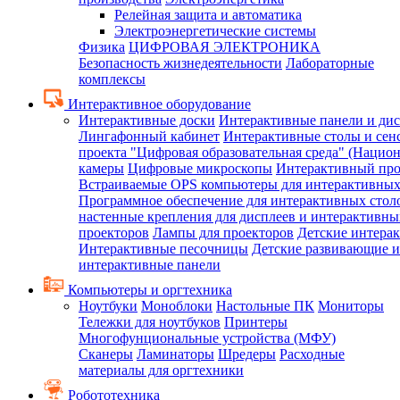
Релейная защита и автоматика
Электроэнергетические системы
Физика
ЦИФРОВАЯ ЭЛЕКТРОНИКА
Безопасность жизнедеятельности
Лабораторные
комплексы
Интерактивное оборудование
Интерактивные доски
Интерактивные панели и ди
Лингафонный кабинет
Интерактивные столы и сен
проекта "Цифровая образовательная среда" (Нацио
камеры
Цифровые микроскопы
Интерактивный про
Встраиваемые OPS компьютеры для интерактивных
Программное обеспечение для интерактивных стол
настенные крепления для дисплеев и интерактивны
проекторов
Лампы для проекторов
Детские интера
Интерактивные песочницы
Детские развивающие и
интерактивные панели
Компьютеры и оргтехника
Ноутбуки
Моноблоки
Настольные ПК
Мониторы
Тележки для ноутбуков
Принтеры
Многофунциональные устройства (МФУ)
Сканеры
Ламинаторы
Шредеры
Расходные
материалы для оргтехники
Робототехника