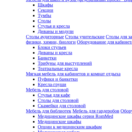
Шкафы
Секции
Тумбы
Столы
Стулья и кресла
Диваны и модули
Столы аудиторные
Столы учительские
Столы для з
физики, химии, биологи
Оборудование для кабинета
Блоки стульев
Диваны и кресла
Банкетки
Трибуны для выступлений
Театральные кресла
Мягкая мебель для кабинетов и комнат отдыха
Пуфики и банкетки
Кресла-груши
Мебель для столовой
Cтулья для кафе
Cтолы для столовой
Скамейки для столовой
Мебель для библиотек
Мебель для гардеробов
Обору
Медицинские шкафы серии RomMed
Медицинские шкафы
Опции к медицинским шкафам