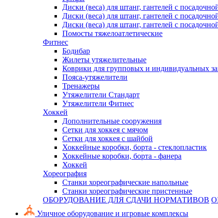
Диски (веса) для штанг, гантелей с посадочно
Диски (веса) для штанг, гантелей с посадочно
Диски (веса) для штанг, гантелей с посадочно
Помосты тяжелоатлетические
Фитнес
Бодибар
Жилеты утяжелительные
Коврики для групповых и индивидуальных з
Пояса-утяжелители
Тренажеры
Утяжелители Стандарт
Утяжелители Фитнес
Хоккей
Дополнительные сооружения
Сетки для хоккея с мячом
Сетки для хоккея с шайбой
Хоккейные коробки, борта - стеклопластик
Хоккейные коробки, борта - фанера
Хоккей
Хореография
Станки хореографические напольные
Станки хореографические пристенные
ОБОРУДОВАНИЕ ДЛЯ СДАЧИ НОРМАТИВОВ
О
Уличное оборудование и игровые комплексы