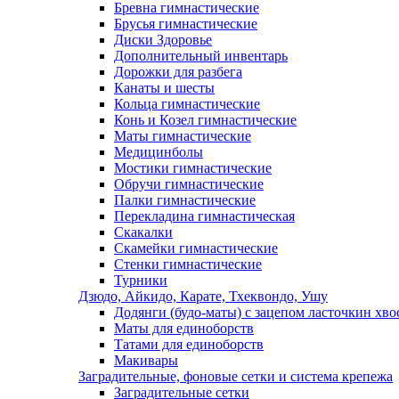
Бревна гимнастические
Брусья гимнастические
Диски Здоровье
Дополнительный инвентарь
Дорожки для разбега
Канаты и шесты
Кольца гимнастические
Конь и Козел гимнастические
Маты гимнастические
Медицинболы
Мостики гимнастические
Обручи гимнастические
Палки гимнастические
Перекладина гимнастическая
Скакалки
Скамейки гимнастические
Стенки гимнастические
Турники
Дзюдо, Айкидо, Карате, Тхеквондо, Ушу
Додянги (будо-маты) с зацепом ласточкин хво
Маты для единоборств
Татами для единоборств
Макивары
Заградительные, фоновые сетки и система крепежа
Заградительные сетки