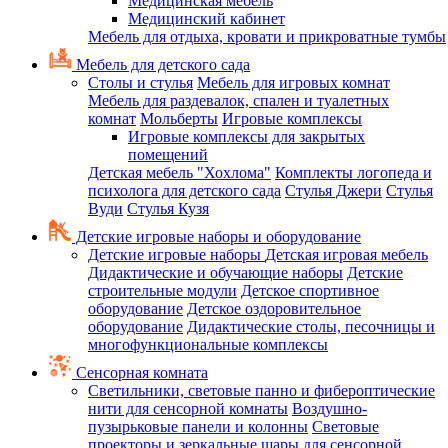
Медицинская мебель
Медицинский кабинет
Мебель для отдыха, кровати и прикроватные тумбы
Мебель для детского сада
Столы и стулья
Мебель для игровых комнат
Мебель для раздевалок, спален и туалетных
комнат
Мольберты
Игровые комплексы
Игровые комплексы для закрытых
помещений
Детская мебель "Хохлома"
Комплекты логопеда и
психолога для детского сада
Стулья Джери
Стулья
Вуди
Стулья Кузя
Детские игровые наборы и оборудование
Детские игровые наборы
Детская игровая мебель
Дидактические и обучающие наборы
Детские
строительные модули
Детское спортивное
оборудование
Детское оздоровительное
оборудование
Дидактические столы, песочницы и
многофункциональные комплексы
Сенсорная комната
Светильники, световые панно и фибероптические
нити для сенсорной комнаты
Воздушно-
пузырьковые панели и колонны
Световые
проекторы и зеркальные шары для сенсорной