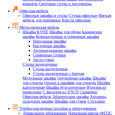
комнаты
Световые столы и песочницы
Офисная мебель
Офисные шкафы и столы
Стулья офисные
Мягкая
мебель для приемных
Кресла офисные
Металлическая мебель
Шкафы КУПЕ
Шкафы для обуви
Банковские
шкафы
Компьютерные и серверные шкафы
Напольные шкафы
Настенные шкафы
Антивандальные шкафы
Серверные стойки
Аксессуары
Столы разделочные
Столы разделочные
Столы разделочные с бортом
Модульные шкафы
Оружейные шкафы
Шкафы
для одежды
Опции к шкафам для одежды
Шкафы
картотечные
Шкафы бухгалтерские
Изделия из
проволоки
С фасадом из ЛДСП
Скамейки
Офисная мебель
Абонентские шкафы
Архивно-
складские шкафы
Шкафы для сумок
Стеллажи
Учебно-наглядные пособия и оборудование
Дошкольное образование
Начальная школа (ФГОС