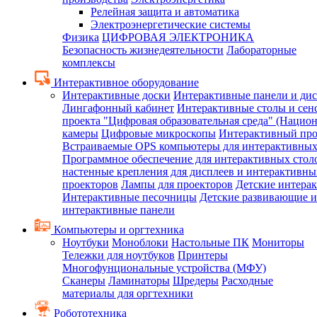
Релейная защита и автоматика
Электроэнергетические системы
Физика
ЦИФРОВАЯ ЭЛЕКТРОНИКА
Безопасность жизнедеятельности
Лабораторные
комплексы
Интерактивное оборудование
Интерактивные доски
Интерактивные панели и ди
Лингафонный кабинет
Интерактивные столы и сен
проекта "Цифровая образовательная среда" (Нацио
камеры
Цифровые микроскопы
Интерактивный про
Встраиваемые OPS компьютеры для интерактивных
Программное обеспечение для интерактивных стол
настенные крепления для дисплеев и интерактивны
проекторов
Лампы для проекторов
Детские интера
Интерактивные песочницы
Детские развивающие и
интерактивные панели
Компьютеры и оргтехника
Ноутбуки
Моноблоки
Настольные ПК
Мониторы
Тележки для ноутбуков
Принтеры
Многофунциональные устройства (МФУ)
Сканеры
Ламинаторы
Шредеры
Расходные
материалы для оргтехники
Робототехника