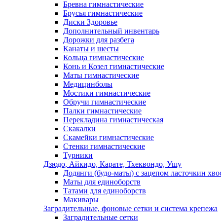
Бревна гимнастические
Брусья гимнастические
Диски Здоровье
Дополнительный инвентарь
Дорожки для разбега
Канаты и шесты
Кольца гимнастические
Конь и Козел гимнастические
Маты гимнастические
Медицинболы
Мостики гимнастические
Обручи гимнастические
Палки гимнастические
Перекладина гимнастическая
Скакалки
Скамейки гимнастические
Стенки гимнастические
Турники
Дзюдо, Айкидо, Карате, Тхеквондо, Ушу
Додянги (будо-маты) с зацепом ласточкин хво
Маты для единоборств
Татами для единоборств
Макивары
Заградительные, фоновые сетки и система крепежа
Заградительные сетки