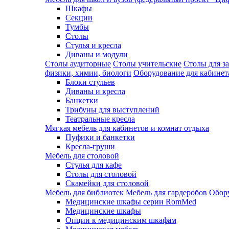
Шкафы
Секции
Тумбы
Столы
Стулья и кресла
Диваны и модули
Столы аудиторные
Столы учительские
Столы для з
физики, химии, биологи
Оборудование для кабинета
Блоки стульев
Диваны и кресла
Банкетки
Трибуны для выступлений
Театральные кресла
Мягкая мебель для кабинетов и комнат отдыха
Пуфики и банкетки
Кресла-груши
Мебель для столовой
Cтулья для кафе
Cтолы для столовой
Скамейки для столовой
Мебель для библиотек
Мебель для гардеробов
Обору
Медицинские шкафы серии RomMed
Медицинские шкафы
Опции к медицинским шкафам