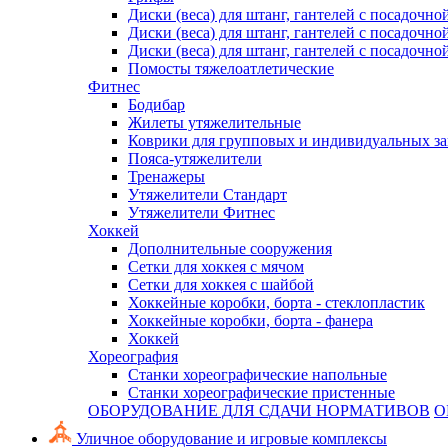
Диски (веса) для штанг, гантелей с посадочно
Диски (веса) для штанг, гантелей с посадочно
Диски (веса) для штанг, гантелей с посадочно
Помосты тяжелоатлетические
Фитнес
Бодибар
Жилеты утяжелительные
Коврики для групповых и индивидуальных з
Пояса-утяжелители
Тренажеры
Утяжелители Стандарт
Утяжелители Фитнес
Хоккей
Дополнительные сооружения
Сетки для хоккея с мячом
Сетки для хоккея с шайбой
Хоккейные коробки, борта - стеклопластик
Хоккейные коробки, борта - фанера
Хоккей
Хореография
Станки хореографические напольные
Станки хореографические пристенные
ОБОРУДОВАНИЕ ДЛЯ СДАЧИ НОРМАТИВОВ
О
Уличное оборудование и игровые комплексы