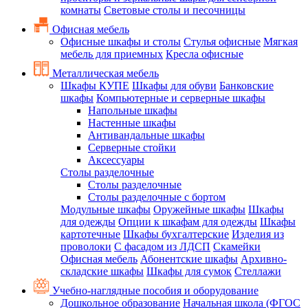
комнаты
Световые столы и песочницы
Офисная мебель
Офисные шкафы и столы
Стулья офисные
Мягкая
мебель для приемных
Кресла офисные
Металлическая мебель
Шкафы КУПЕ
Шкафы для обуви
Банковские
шкафы
Компьютерные и серверные шкафы
Напольные шкафы
Настенные шкафы
Антивандальные шкафы
Серверные стойки
Аксессуары
Столы разделочные
Столы разделочные
Столы разделочные с бортом
Модульные шкафы
Оружейные шкафы
Шкафы
для одежды
Опции к шкафам для одежды
Шкафы
картотечные
Шкафы бухгалтерские
Изделия из
проволоки
С фасадом из ЛДСП
Скамейки
Офисная мебель
Абонентские шкафы
Архивно-
складские шкафы
Шкафы для сумок
Стеллажи
Учебно-наглядные пособия и оборудование
Дошкольное образование
Начальная школа (ФГОС