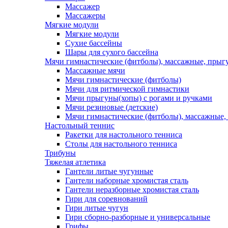
Массажер
Массажеры
Мягкие модули
Мягкие модули
Сухие бассейны
Шары для сухого бассейна
Мячи гимнастические (фитболы), массажные, прыгу
Массажные мячи
Мячи гимнастические (фитболы)
Мячи для ритмической гимнастики
Мячи прыгуны(хопы) с рогами и ручками
Мячи резиновые (детские)
Мячи гимнастические (фитболы), массажные,
Настольный теннис
Ракетки для настольного тенниса
Столы для настольного тенниса
Трибуны
Тяжелая атлетика
Гантели литые чугунные
Гантели наборные хромистая сталь
Гантели неразборные хромистая сталь
Гири для соревнований
Гири литые чугун
Гири сборно-разборные и универсальные
Грифы