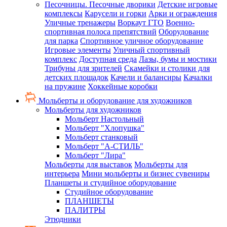
Песочницы. Песочные дворики
Детские игровые
комплексы
Карусели и горки
Арки и ограждения
Уличные тренажеры
Воркаут ГТО
Военно-
спортивная полоса препятствий
Оборудование
для парка
Спортивное уличное оборудование
Игровые элементы
Уличный спортивный
комплекс
Доступная среда
Лазы, бумы и мостики
Трибуны для зрителей
Скамейки и столики для
детских площадок
Качели и балансиры
Качалки
на пружине
Хоккейные коробки
Мольберты и оборудование для художников
Мольберты для художников
Мольберт Настольный
Мольберт "Хлопушка"
Мольберт станковый
Мольберт "А-СТИЛЬ"
Мольберт "Лира"
Мольберты для выставок
Мольберты для
интерьера
Мини мольберты и бизнес сувениры
Планшеты и студийное оборудование
Студийное оборудование
ПЛАНШЕТЫ
ПАЛИТРЫ
Этюдники