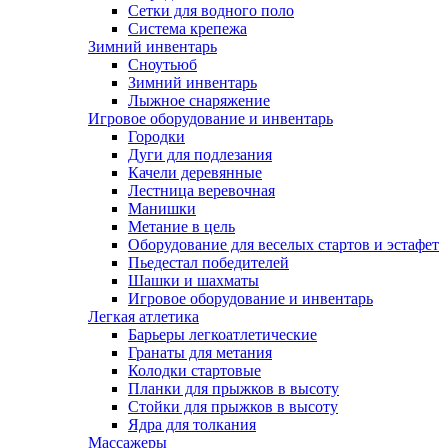
Сетки для водного поло
Система крепежа
Зимний инвентарь
Сноутьюб
Зимний инвентарь
Лыжное снаряжение
Игровое оборудование и инвентарь
Городки
Дуги для подлезания
Качели деревянные
Лестница веревочная
Манишки
Метание в цель
Оборудование для веселых стартов и эстафет
Пьедестал победителей
Шашки и шахматы
Игровое оборудование и инвентарь
Легкая атлетика
Барьеры легкоатлетические
Гранаты для метания
Колодки стартовые
Планки для прыжков в высоту
Стойки для прыжков в высоту
Ядра для толкания
Массажеры