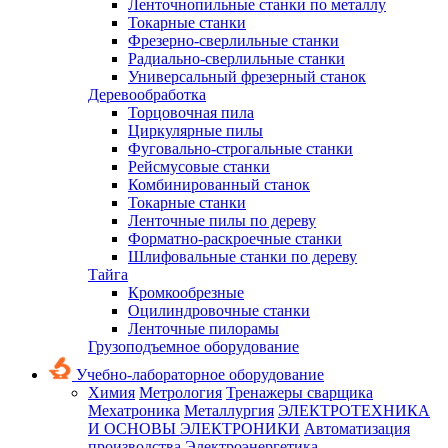
Ленточнопильные станки по металлу
Токарные станки
Фрезерно-сверлильные станки
Радиально-сверлильные станки
Универсальный фрезерный станок
Деревообработка
Торцовочная пила
Циркулярные пилы
Фуговально-строгальные станки
Рейсмусовые станки
Комбинированный станок
Токарные станки
Ленточные пилы по дереву
Форматно-раскроечные станки
Шлифовальные станки по дереву
Тайга
Кромкообрезные
Оцилиндровочные станки
Ленточные пилорамы
Грузоподъемное оборудование
Учебно-лабораторное оборудование
Химия
Метрология
Тренажеры сварщика
Мехатроника
Металлургия
ЭЛЕКТРОТЕХНИКА
И ОСНОВЫ ЭЛЕКТРОНИКИ
Автоматизация
производства
Электроэнергетика