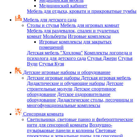
Медицинская мебель
Медицинский кабинет
Мебель для отдыха, кровати и прикроватные тумбы
Мебель для детского сада
Столы и стулья
Мебель для игровых комнат
Мебель для раздевалок, спален и туалетных
комнат
Мольберты
Игровые комплексы
Игровые комплексы для закрытых
помещений
Детская мебель "Хохлома"
Комплекты логопеда и
психолога для детского сада
Стулья Джери
Стулья
Вуди
Стулья Кузя
Детские игровые наборы и оборудование
Детские игровые наборы
Детская игровая мебель
Дидактические и обучающие наборы
Детские
строительные модули
Детское спортивное
оборудование
Детское оздоровительное
оборудование
Дидактические столы, песочницы и
многофункциональные комплексы
Сенсорная комната
Светильники, световые панно и фибероптические
нити для сенсорной комнаты
Воздушно-
пузырьковые панели и колонны
Световые
проекторы и зеркальные шары для сенсорной