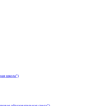
ная школа")
ровая образовательная среда")