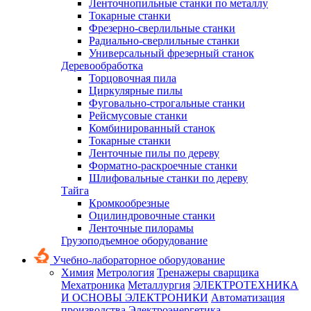
Ленточнопильные станки по металлу
Токарные станки
Фрезерно-сверлильные станки
Радиально-сверлильные станки
Универсальный фрезерный станок
Деревообработка
Торцовочная пила
Циркулярные пилы
Фуговально-строгальные станки
Рейсмусовые станки
Комбинированный станок
Токарные станки
Ленточные пилы по дереву
Форматно-раскроечные станки
Шлифовальные станки по дереву
Тайга
Кромкообрезные
Оцилиндровочные станки
Ленточные пилорамы
Грузоподъемное оборудование
Учебно-лабораторное оборудование
Химия
Метрология
Тренажеры сварщика
Мехатроника
Металлургия
ЭЛЕКТРОТЕХНИКА
И ОСНОВЫ ЭЛЕКТРОНИКИ
Автоматизация
производства
Электроэнергетика