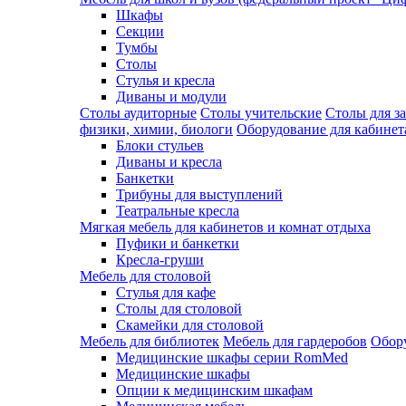
Шкафы
Секции
Тумбы
Столы
Стулья и кресла
Диваны и модули
Столы аудиторные
Столы учительские
Столы для з
физики, химии, биологи
Оборудование для кабинета
Блоки стульев
Диваны и кресла
Банкетки
Трибуны для выступлений
Театральные кресла
Мягкая мебель для кабинетов и комнат отдыха
Пуфики и банкетки
Кресла-груши
Мебель для столовой
Cтулья для кафе
Cтолы для столовой
Скамейки для столовой
Мебель для библиотек
Мебель для гардеробов
Обору
Медицинские шкафы серии RomMed
Медицинские шкафы
Опции к медицинским шкафам