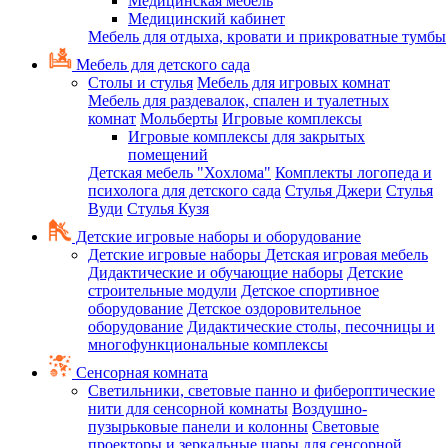
Медицинская мебель
Медицинский кабинет
Мебель для отдыха, кровати и прикроватные тумбы
Мебель для детского сада
Столы и стулья
Мебель для игровых комнат
Мебель для раздевалок, спален и туалетных
комнат
Мольберты
Игровые комплексы
Игровые комплексы для закрытых
помещений
Детская мебель "Хохлома"
Комплекты логопеда и
психолога для детского сада
Стулья Джери
Стулья
Вуди
Стулья Кузя
Детские игровые наборы и оборудование
Детские игровые наборы
Детская игровая мебель
Дидактические и обучающие наборы
Детские
строительные модули
Детское спортивное
оборудование
Детское оздоровительное
оборудование
Дидактические столы, песочницы и
многофункциональные комплексы
Сенсорная комната
Светильники, световые панно и фибероптические
нити для сенсорной комнаты
Воздушно-
пузырьковые панели и колонны
Световые
проекторы и зеркальные шары для сенсорной