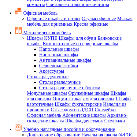
комнаты
Световые столы и песочницы
Офисная мебель
Офисные шкафы и столы
Стулья офисные
Мягкая
мебель для приемных
Кресла офисные
Металлическая мебель
Шкафы КУПЕ
Шкафы для обуви
Банковские
шкафы
Компьютерные и серверные шкафы
Напольные шкафы
Настенные шкафы
Антивандальные шкафы
Серверные стойки
Аксессуары
Столы разделочные
Столы разделочные
Столы разделочные с бортом
Модульные шкафы
Оружейные шкафы
Шкафы
для одежды
Опции к шкафам для одежды
Шкафы
картотечные
Шкафы бухгалтерские
Изделия из
проволоки
С фасадом из ЛДСП
Скамейки
Офисная мебель
Абонентские шкафы
Архивно-
складские шкафы
Шкафы для сумок
Стеллажи
Учебно-наглядные пособия и оборудование
Дошкольное образование
Начальная школа (ФГОС