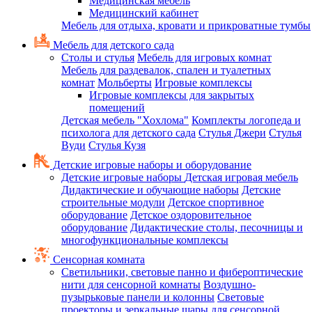
Медицинская мебель
Медицинский кабинет
Мебель для отдыха, кровати и прикроватные тумбы
Мебель для детского сада
Столы и стулья
Мебель для игровых комнат
Мебель для раздевалок, спален и туалетных
комнат
Мольберты
Игровые комплексы
Игровые комплексы для закрытых
помещений
Детская мебель "Хохлома"
Комплекты логопеда и
психолога для детского сада
Стулья Джери
Стулья
Вуди
Стулья Кузя
Детские игровые наборы и оборудование
Детские игровые наборы
Детская игровая мебель
Дидактические и обучающие наборы
Детские
строительные модули
Детское спортивное
оборудование
Детское оздоровительное
оборудование
Дидактические столы, песочницы и
многофункциональные комплексы
Сенсорная комната
Светильники, световые панно и фибероптические
нити для сенсорной комнаты
Воздушно-
пузырьковые панели и колонны
Световые
проекторы и зеркальные шары для сенсорной