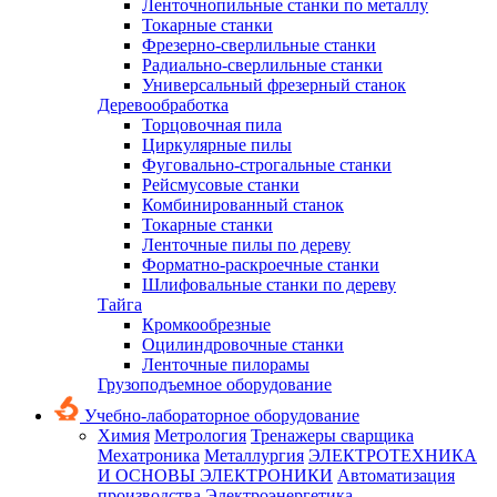
Ленточнопильные станки по металлу
Токарные станки
Фрезерно-сверлильные станки
Радиально-сверлильные станки
Универсальный фрезерный станок
Деревообработка
Торцовочная пила
Циркулярные пилы
Фуговально-строгальные станки
Рейсмусовые станки
Комбинированный станок
Токарные станки
Ленточные пилы по дереву
Форматно-раскроечные станки
Шлифовальные станки по дереву
Тайга
Кромкообрезные
Оцилиндровочные станки
Ленточные пилорамы
Грузоподъемное оборудование
Учебно-лабораторное оборудование
Химия
Метрология
Тренажеры сварщика
Мехатроника
Металлургия
ЭЛЕКТРОТЕХНИКА
И ОСНОВЫ ЭЛЕКТРОНИКИ
Автоматизация
производства
Электроэнергетика