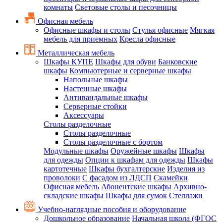
комнаты
Световые столы и песочницы
Офисная мебель
Офисные шкафы и столы
Стулья офисные
Мягкая
мебель для приемных
Кресла офисные
Металлическая мебель
Шкафы КУПЕ
Шкафы для обуви
Банковские
шкафы
Компьютерные и серверные шкафы
Напольные шкафы
Настенные шкафы
Антивандальные шкафы
Серверные стойки
Аксессуары
Столы разделочные
Столы разделочные
Столы разделочные с бортом
Модульные шкафы
Оружейные шкафы
Шкафы
для одежды
Опции к шкафам для одежды
Шкафы
картотечные
Шкафы бухгалтерские
Изделия из
проволоки
С фасадом из ЛДСП
Скамейки
Офисная мебель
Абонентские шкафы
Архивно-
складские шкафы
Шкафы для сумок
Стеллажи
Учебно-наглядные пособия и оборудование
Дошкольное образование
Начальная школа (ФГОС