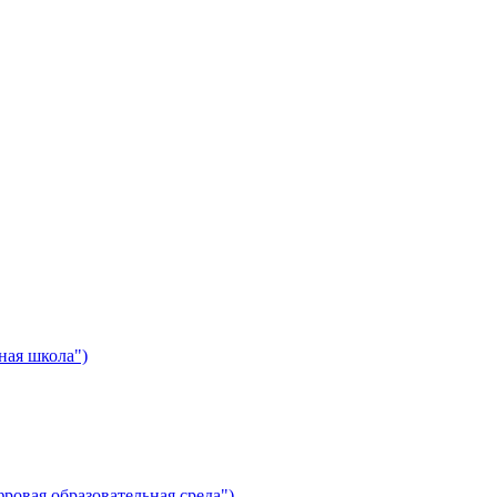
ная школа")
ровая образовательная среда")