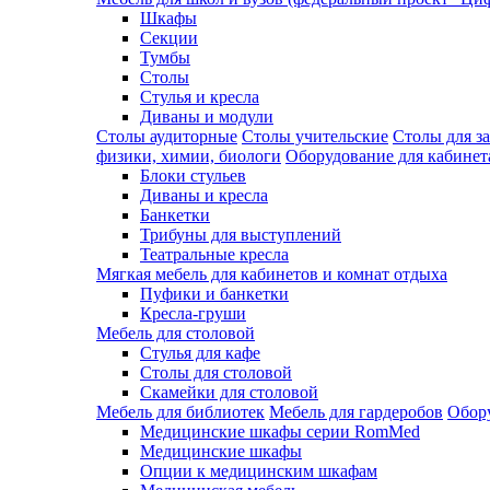
Шкафы
Секции
Тумбы
Столы
Стулья и кресла
Диваны и модули
Столы аудиторные
Столы учительские
Столы для з
физики, химии, биологи
Оборудование для кабинета
Блоки стульев
Диваны и кресла
Банкетки
Трибуны для выступлений
Театральные кресла
Мягкая мебель для кабинетов и комнат отдыха
Пуфики и банкетки
Кресла-груши
Мебель для столовой
Cтулья для кафе
Cтолы для столовой
Скамейки для столовой
Мебель для библиотек
Мебель для гардеробов
Обору
Медицинские шкафы серии RomMed
Медицинские шкафы
Опции к медицинским шкафам