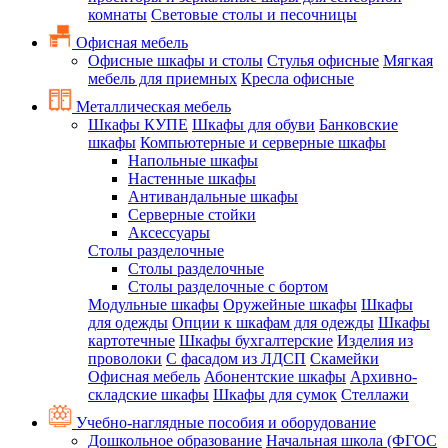
комнаты
Световые столы и песочницы
Офисная мебель
Офисные шкафы и столы
Стулья офисные
Мягкая
мебель для приемных
Кресла офисные
Металлическая мебель
Шкафы КУПЕ
Шкафы для обуви
Банковские
шкафы
Компьютерные и серверные шкафы
Напольные шкафы
Настенные шкафы
Антивандальные шкафы
Серверные стойки
Аксессуары
Столы разделочные
Столы разделочные
Столы разделочные с бортом
Модульные шкафы
Оружейные шкафы
Шкафы
для одежды
Опции к шкафам для одежды
Шкафы
картотечные
Шкафы бухгалтерские
Изделия из
проволоки
С фасадом из ЛДСП
Скамейки
Офисная мебель
Абонентские шкафы
Архивно-
складские шкафы
Шкафы для сумок
Стеллажи
Учебно-наглядные пособия и оборудование
Дошкольное образование
Начальная школа (ФГОС