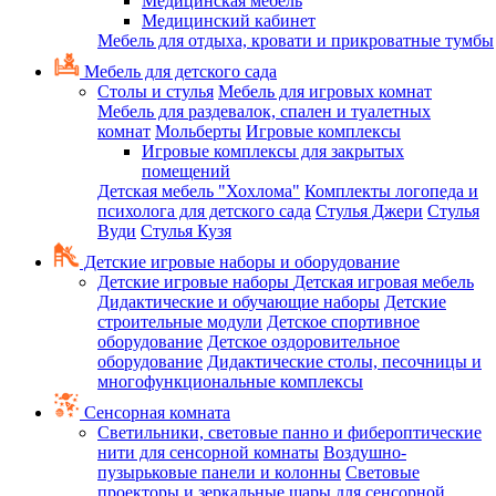
Медицинская мебель
Медицинский кабинет
Мебель для отдыха, кровати и прикроватные тумбы
Мебель для детского сада
Столы и стулья
Мебель для игровых комнат
Мебель для раздевалок, спален и туалетных
комнат
Мольберты
Игровые комплексы
Игровые комплексы для закрытых
помещений
Детская мебель "Хохлома"
Комплекты логопеда и
психолога для детского сада
Стулья Джери
Стулья
Вуди
Стулья Кузя
Детские игровые наборы и оборудование
Детские игровые наборы
Детская игровая мебель
Дидактические и обучающие наборы
Детские
строительные модули
Детское спортивное
оборудование
Детское оздоровительное
оборудование
Дидактические столы, песочницы и
многофункциональные комплексы
Сенсорная комната
Светильники, световые панно и фибероптические
нити для сенсорной комнаты
Воздушно-
пузырьковые панели и колонны
Световые
проекторы и зеркальные шары для сенсорной