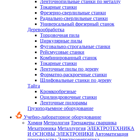
Ленточнопильные станки по металлу
Токарные станки
Фрезерно-сверлильные станки
Радиально-сверлильные станки
Универсальный фрезерный станок
Деревообработка
Торцовочная пила
Циркулярные пилы
Фуговально-строгальные станки
Рейсмусовые станки
Комбинированный станок
Токарные станки
Ленточные пилы по дереву
Форматно-раскроечные станки
Шлифовальные станки по дереву
Тайга
Кромкообрезные
Оцилиндровочные станки
Ленточные пилорамы
Грузоподъемное оборудование
Учебно-лабораторное оборудование
Химия
Метрология
Тренажеры сварщика
Мехатроника
Металлургия
ЭЛЕКТРОТЕХНИКА
И ОСНОВЫ ЭЛЕКТРОНИКИ
Автоматизация
производства
Электроэнергетика