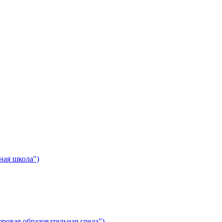
ная школа")
ровая образовательная среда")