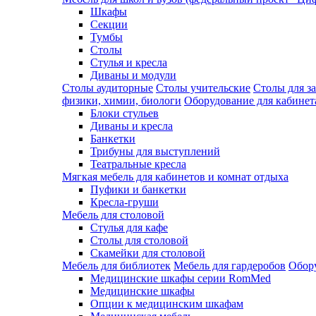
Шкафы
Секции
Тумбы
Столы
Стулья и кресла
Диваны и модули
Столы аудиторные
Столы учительские
Столы для з
физики, химии, биологи
Оборудование для кабинета
Блоки стульев
Диваны и кресла
Банкетки
Трибуны для выступлений
Театральные кресла
Мягкая мебель для кабинетов и комнат отдыха
Пуфики и банкетки
Кресла-груши
Мебель для столовой
Cтулья для кафе
Cтолы для столовой
Скамейки для столовой
Мебель для библиотек
Мебель для гардеробов
Обору
Медицинские шкафы серии RomMed
Медицинские шкафы
Опции к медицинским шкафам