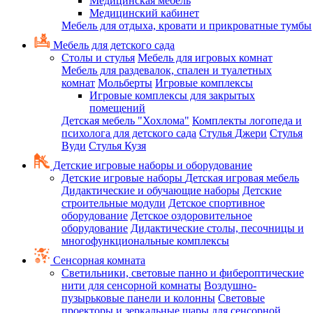
Медицинская мебель
Медицинский кабинет
Мебель для отдыха, кровати и прикроватные тумбы
Мебель для детского сада
Столы и стулья
Мебель для игровых комнат
Мебель для раздевалок, спален и туалетных
комнат
Мольберты
Игровые комплексы
Игровые комплексы для закрытых
помещений
Детская мебель "Хохлома"
Комплекты логопеда и
психолога для детского сада
Стулья Джери
Стулья
Вуди
Стулья Кузя
Детские игровые наборы и оборудование
Детские игровые наборы
Детская игровая мебель
Дидактические и обучающие наборы
Детские
строительные модули
Детское спортивное
оборудование
Детское оздоровительное
оборудование
Дидактические столы, песочницы и
многофункциональные комплексы
Сенсорная комната
Светильники, световые панно и фибероптические
нити для сенсорной комнаты
Воздушно-
пузырьковые панели и колонны
Световые
проекторы и зеркальные шары для сенсорной