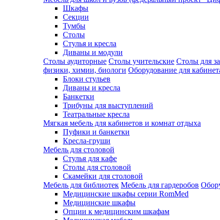
Шкафы
Секции
Тумбы
Столы
Стулья и кресла
Диваны и модули
Столы аудиторные
Столы учительские
Столы для з
физики, химии, биологи
Оборудование для кабинета
Блоки стульев
Диваны и кресла
Банкетки
Трибуны для выступлений
Театральные кресла
Мягкая мебель для кабинетов и комнат отдыха
Пуфики и банкетки
Кресла-груши
Мебель для столовой
Cтулья для кафе
Cтолы для столовой
Скамейки для столовой
Мебель для библиотек
Мебель для гардеробов
Обору
Медицинские шкафы серии RomMed
Медицинские шкафы
Опции к медицинским шкафам