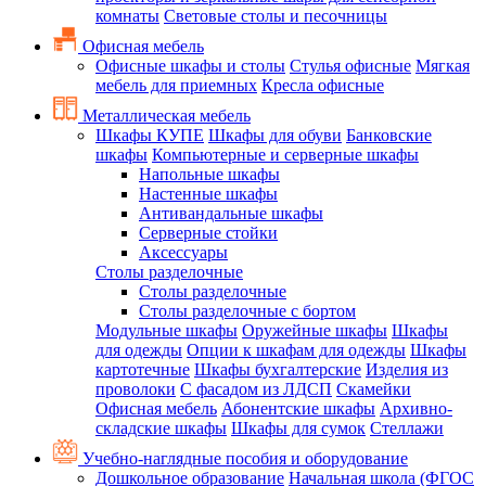
комнаты
Световые столы и песочницы
Офисная мебель
Офисные шкафы и столы
Стулья офисные
Мягкая
мебель для приемных
Кресла офисные
Металлическая мебель
Шкафы КУПЕ
Шкафы для обуви
Банковские
шкафы
Компьютерные и серверные шкафы
Напольные шкафы
Настенные шкафы
Антивандальные шкафы
Серверные стойки
Аксессуары
Столы разделочные
Столы разделочные
Столы разделочные с бортом
Модульные шкафы
Оружейные шкафы
Шкафы
для одежды
Опции к шкафам для одежды
Шкафы
картотечные
Шкафы бухгалтерские
Изделия из
проволоки
С фасадом из ЛДСП
Скамейки
Офисная мебель
Абонентские шкафы
Архивно-
складские шкафы
Шкафы для сумок
Стеллажи
Учебно-наглядные пособия и оборудование
Дошкольное образование
Начальная школа (ФГОС