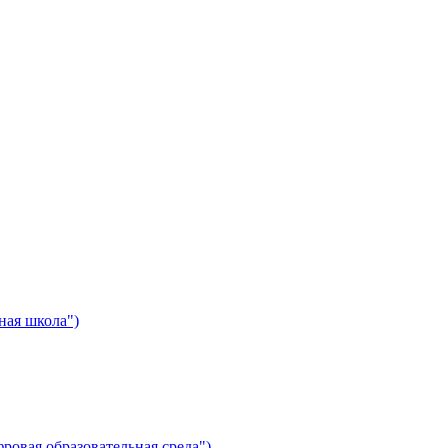
ная школа")
ровая образовательная среда")