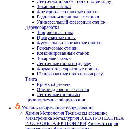
Ленточнопильные станки по металлу
Токарные станки
Фрезерно-сверлильные станки
Радиально-сверлильные станки
Универсальный фрезерный станок
Деревообработка
Торцовочная пила
Циркулярные пилы
Фуговально-строгальные станки
Рейсмусовые станки
Комбинированный станок
Токарные станки
Ленточные пилы по дереву
Форматно-раскроечные станки
Шлифовальные станки по дереву
Тайга
Кромкообрезные
Оцилиндровочные станки
Ленточные пилорамы
Грузоподъемное оборудование
Учебно-лабораторное оборудование
Химия
Метрология
Тренажеры сварщика
Мехатроника
Металлургия
ЭЛЕКТРОТЕХНИКА
И ОСНОВЫ ЭЛЕКТРОНИКИ
Автоматизация
производства
Электроэнергетика