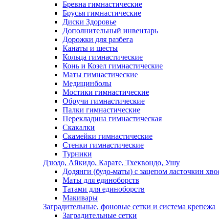
Бревна гимнастические
Брусья гимнастические
Диски Здоровье
Дополнительный инвентарь
Дорожки для разбега
Канаты и шесты
Кольца гимнастические
Конь и Козел гимнастические
Маты гимнастические
Медицинболы
Мостики гимнастические
Обручи гимнастические
Палки гимнастические
Перекладина гимнастическая
Скакалки
Скамейки гимнастические
Стенки гимнастические
Турники
Дзюдо, Айкидо, Карате, Тхеквондо, Ушу
Додянги (будо-маты) с зацепом ласточкин хво
Маты для единоборств
Татами для единоборств
Макивары
Заградительные, фоновые сетки и система крепежа
Заградительные сетки