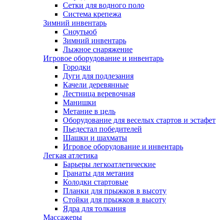
Сетки для водного поло
Система крепежа
Зимний инвентарь
Сноутьюб
Зимний инвентарь
Лыжное снаряжение
Игровое оборудование и инвентарь
Городки
Дуги для подлезания
Качели деревянные
Лестница веревочная
Манишки
Метание в цель
Оборудование для веселых стартов и эстафет
Пьедестал победителей
Шашки и шахматы
Игровое оборудование и инвентарь
Легкая атлетика
Барьеры легкоатлетические
Гранаты для метания
Колодки стартовые
Планки для прыжков в высоту
Стойки для прыжков в высоту
Ядра для толкания
Массажеры