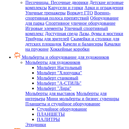
Песочницы. Песочные дворики
Детские игровые
комплексы
Карусели и горки
Арки и ограждения
Уличные тренажеры
Воркаут ГТО
Военно-
спортивная полоса препятствий
Оборудование
для парка
Спортивное уличное оборудование
Игровые элементы
Уличный спортивный
комплекс
Доступная среда
Лазы, бумы и мостики
Трибуны для зрителей
Скамейки и столики для
детских площадок
Качели и балансиры
Качалки
на пружине
Хоккейные коробки
Мольберты и оборудование для художников
Мольберты для художников
Мольберт Настольный
Мольберт "Хлопушка"
Мольберт станковый
Мольберт "А-СТИЛЬ"
Мольберт "Лира"
Мольберты для выставок
Мольберты для
интерьера
Мини мольберты и бизнес сувениры
Планшеты и студийное оборудование
Студийное оборудование
ПЛАНШЕТЫ
ПАЛИТРЫ
Этюдники