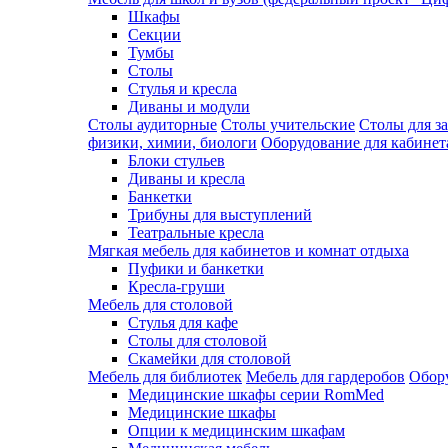
Шкафы
Секции
Тумбы
Столы
Стулья и кресла
Диваны и модули
Столы аудиторные
Столы учительские
Столы для з
физики, химии, биологи
Оборудование для кабинета
Блоки стульев
Диваны и кресла
Банкетки
Трибуны для выступлений
Театральные кресла
Мягкая мебель для кабинетов и комнат отдыха
Пуфики и банкетки
Кресла-груши
Мебель для столовой
Cтулья для кафе
Cтолы для столовой
Скамейки для столовой
Мебель для библиотек
Мебель для гардеробов
Обору
Медицинские шкафы серии RomMed
Медицинские шкафы
Опции к медицинским шкафам