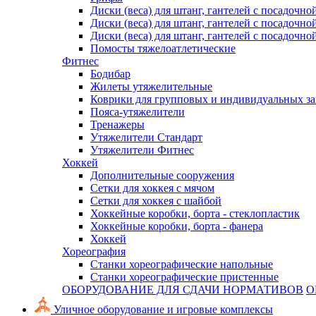
Диски (веса) для штанг, гантелей с посадочно
Диски (веса) для штанг, гантелей с посадочно
Диски (веса) для штанг, гантелей с посадочно
Помосты тяжелоатлетические
Фитнес
Бодибар
Жилеты утяжелительные
Коврики для групповых и индивидуальных з
Пояса-утяжелители
Тренажеры
Утяжелители Стандарт
Утяжелители Фитнес
Хоккей
Дополнительные сооружения
Сетки для хоккея с мячом
Сетки для хоккея с шайбой
Хоккейные коробки, борта - стеклопластик
Хоккейные коробки, борта - фанера
Хоккей
Хореография
Станки хореографические напольные
Станки хореографические пристенные
ОБОРУДОВАНИЕ ДЛЯ СДАЧИ НОРМАТИВОВ
О
Уличное оборудование и игровые комплексы