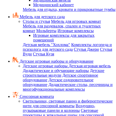
Медицинская мебель
Медицинский кабинет
Мебель для отдыха, кровати и прикроватные тумбы
Мебель для детского сада
Столы и стулья
Мебель для игровых комнат
Мебель для раздевалок, спален и туалетных
комнат
Мольберты
Игровые комплексы
Игровые комплексы для закрытых
помещений
Детская мебель "Хохлома"
Комплекты логопеда и
психолога для детского сада
Стулья Джери
Стулья
Вуди
Стулья Кузя
Детские игровые наборы и оборудование
Детские игровые наборы
Детская игровая мебель
Дидактические и обучающие наборы
Детские
строительные модули
Детское спортивное
оборудование
Детское оздоровительное
оборудование
Дидактические столы, песочницы и
многофункциональные комплексы
Сенсорная комната
Светильники, световые панно и фибероптические
нити для сенсорной комнаты
Воздушно-
пузырьковые панели и колонны
Световые
проекторы и зеркальные шары для сенсорной