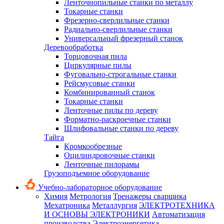
Ленточнопильные станки по металлу
Токарные станки
Фрезерно-сверлильные станки
Радиально-сверлильные станки
Универсальный фрезерный станок
Деревообработка
Торцовочная пила
Циркулярные пилы
Фуговально-строгальные станки
Рейсмусовые станки
Комбинированный станок
Токарные станки
Ленточные пилы по дереву
Форматно-раскроечные станки
Шлифовальные станки по дереву
Тайга
Кромкообрезные
Оцилиндровочные станки
Ленточные пилорамы
Грузоподъемное оборудование
Учебно-лабораторное оборудование
Химия
Метрология
Тренажеры сварщика
Мехатроника
Металлургия
ЭЛЕКТРОТЕХНИКА
И ОСНОВЫ ЭЛЕКТРОНИКИ
Автоматизация
производства
Электроэнергетика