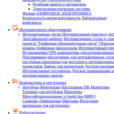
Релейная защита и автоматика
Электроэнергетические системы
Физика
ЦИФРОВАЯ ЭЛЕКТРОНИКА
Безопасность жизнедеятельности
Лабораторные
комплексы
Интерактивное оборудование
Интерактивные доски
Интерактивные панели и ди
Лингафонный кабинет
Интерактивные столы и сен
проекта "Цифровая образовательная среда" (Нацио
камеры
Цифровые микроскопы
Интерактивный про
Встраиваемые OPS компьютеры для интерактивных
Программное обеспечение для интерактивных стол
настенные крепления для дисплеев и интерактивны
проекторов
Лампы для проекторов
Детские интера
Интерактивные песочницы
Детские развивающие и
интерактивные панели
Компьютеры и оргтехника
Ноутбуки
Моноблоки
Настольные ПК
Мониторы
Тележки для ноутбуков
Принтеры
Многофунциональные устройства (МФУ)
Сканеры
Ламинаторы
Шредеры
Расходные
материалы для оргтехники
Робототехника