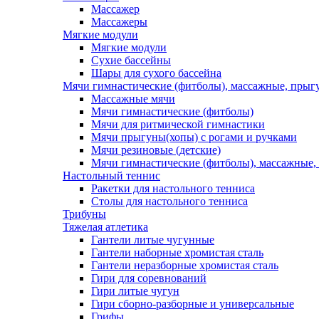
Массажер
Массажеры
Мягкие модули
Мягкие модули
Сухие бассейны
Шары для сухого бассейна
Мячи гимнастические (фитболы), массажные, прыгу
Массажные мячи
Мячи гимнастические (фитболы)
Мячи для ритмической гимнастики
Мячи прыгуны(хопы) с рогами и ручками
Мячи резиновые (детские)
Мячи гимнастические (фитболы), массажные,
Настольный теннис
Ракетки для настольного тенниса
Столы для настольного тенниса
Трибуны
Тяжелая атлетика
Гантели литые чугунные
Гантели наборные хромистая сталь
Гантели неразборные хромистая сталь
Гири для соревнований
Гири литые чугун
Гири сборно-разборные и универсальные
Грифы