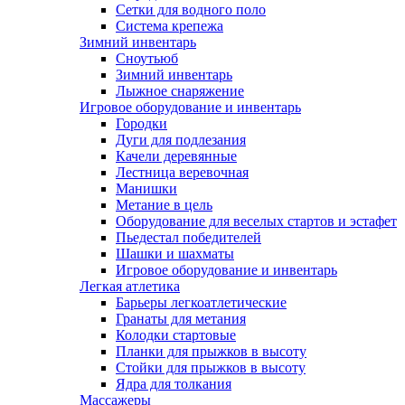
Сетки для водного поло
Система крепежа
Зимний инвентарь
Сноутьюб
Зимний инвентарь
Лыжное снаряжение
Игровое оборудование и инвентарь
Городки
Дуги для подлезания
Качели деревянные
Лестница веревочная
Манишки
Метание в цель
Оборудование для веселых стартов и эстафет
Пьедестал победителей
Шашки и шахматы
Игровое оборудование и инвентарь
Легкая атлетика
Барьеры легкоатлетические
Гранаты для метания
Колодки стартовые
Планки для прыжков в высоту
Стойки для прыжков в высоту
Ядра для толкания
Массажеры