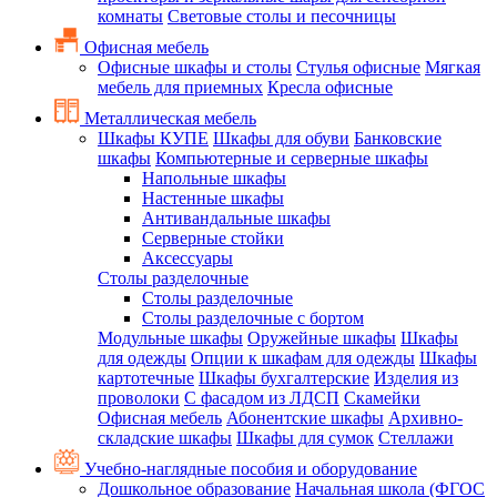
комнаты
Световые столы и песочницы
Офисная мебель
Офисные шкафы и столы
Стулья офисные
Мягкая
мебель для приемных
Кресла офисные
Металлическая мебель
Шкафы КУПЕ
Шкафы для обуви
Банковские
шкафы
Компьютерные и серверные шкафы
Напольные шкафы
Настенные шкафы
Антивандальные шкафы
Серверные стойки
Аксессуары
Столы разделочные
Столы разделочные
Столы разделочные с бортом
Модульные шкафы
Оружейные шкафы
Шкафы
для одежды
Опции к шкафам для одежды
Шкафы
картотечные
Шкафы бухгалтерские
Изделия из
проволоки
С фасадом из ЛДСП
Скамейки
Офисная мебель
Абонентские шкафы
Архивно-
складские шкафы
Шкафы для сумок
Стеллажи
Учебно-наглядные пособия и оборудование
Дошкольное образование
Начальная школа (ФГОС