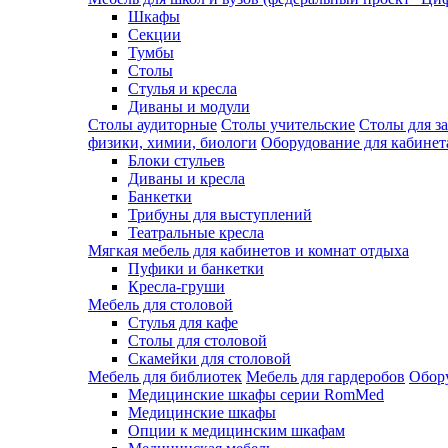
Шкафы
Секции
Тумбы
Столы
Стулья и кресла
Диваны и модули
Столы аудиторные
Столы учительские
Столы для з
физики, химии, биологи
Оборудование для кабинета
Блоки стульев
Диваны и кресла
Банкетки
Трибуны для выступлений
Театральные кресла
Мягкая мебель для кабинетов и комнат отдыха
Пуфики и банкетки
Кресла-груши
Мебель для столовой
Cтулья для кафе
Cтолы для столовой
Скамейки для столовой
Мебель для библиотек
Мебель для гардеробов
Обору
Медицинские шкафы серии RomMed
Медицинские шкафы
Опции к медицинским шкафам