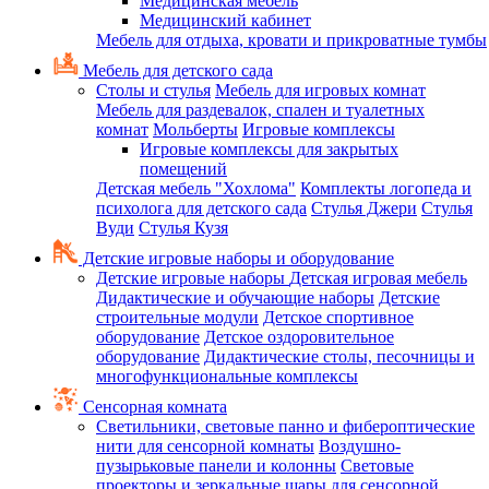
Медицинская мебель
Медицинский кабинет
Мебель для отдыха, кровати и прикроватные тумбы
Мебель для детского сада
Столы и стулья
Мебель для игровых комнат
Мебель для раздевалок, спален и туалетных
комнат
Мольберты
Игровые комплексы
Игровые комплексы для закрытых
помещений
Детская мебель "Хохлома"
Комплекты логопеда и
психолога для детского сада
Стулья Джери
Стулья
Вуди
Стулья Кузя
Детские игровые наборы и оборудование
Детские игровые наборы
Детская игровая мебель
Дидактические и обучающие наборы
Детские
строительные модули
Детское спортивное
оборудование
Детское оздоровительное
оборудование
Дидактические столы, песочницы и
многофункциональные комплексы
Сенсорная комната
Светильники, световые панно и фибероптические
нити для сенсорной комнаты
Воздушно-
пузырьковые панели и колонны
Световые
проекторы и зеркальные шары для сенсорной