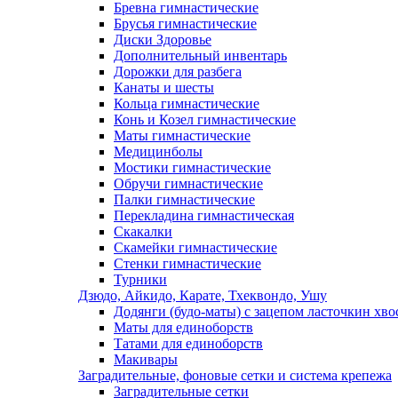
Бревна гимнастические
Брусья гимнастические
Диски Здоровье
Дополнительный инвентарь
Дорожки для разбега
Канаты и шесты
Кольца гимнастические
Конь и Козел гимнастические
Маты гимнастические
Медицинболы
Мостики гимнастические
Обручи гимнастические
Палки гимнастические
Перекладина гимнастическая
Скакалки
Скамейки гимнастические
Стенки гимнастические
Турники
Дзюдо, Айкидо, Карате, Тхеквондо, Ушу
Додянги (будо-маты) с зацепом ласточкин хво
Маты для единоборств
Татами для единоборств
Макивары
Заградительные, фоновые сетки и система крепежа
Заградительные сетки