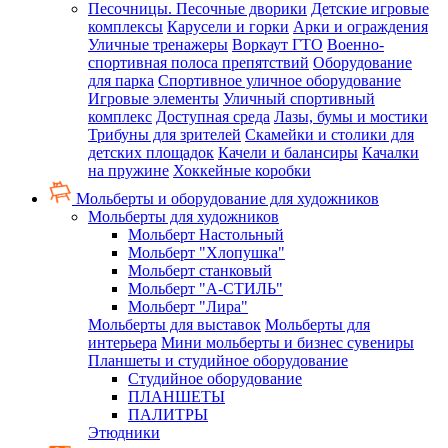
Песочницы. Песочные дворики
Детские игровые
комплексы
Карусели и горки
Арки и ограждения
Уличные тренажеры
Воркаут ГТО
Военно-
спортивная полоса препятствий
Оборудование
для парка
Спортивное уличное оборудование
Игровые элементы
Уличный спортивный
комплекс
Доступная среда
Лазы, бумы и мостики
Трибуны для зрителей
Скамейки и столики для
детских площадок
Качели и балансиры
Качалки
на пружине
Хоккейные коробки
Мольберты и оборудование для художников
Мольберты для художников
Мольберт Настольный
Мольберт "Хлопушка"
Мольберт станковый
Мольберт "А-СТИЛЬ"
Мольберт "Лира"
Мольберты для выставок
Мольберты для
интерьера
Мини мольберты и бизнес сувениры
Планшеты и студийное оборудование
Студийное оборудование
ПЛАНШЕТЫ
ПАЛИТРЫ
Этюдники