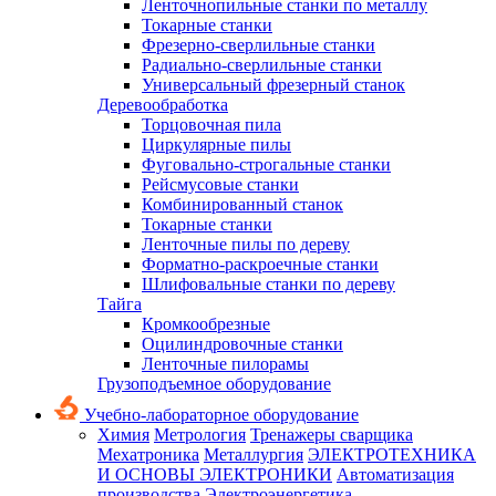
Ленточнопильные станки по металлу
Токарные станки
Фрезерно-сверлильные станки
Радиально-сверлильные станки
Универсальный фрезерный станок
Деревообработка
Торцовочная пила
Циркулярные пилы
Фуговально-строгальные станки
Рейсмусовые станки
Комбинированный станок
Токарные станки
Ленточные пилы по дереву
Форматно-раскроечные станки
Шлифовальные станки по дереву
Тайга
Кромкообрезные
Оцилиндровочные станки
Ленточные пилорамы
Грузоподъемное оборудование
Учебно-лабораторное оборудование
Химия
Метрология
Тренажеры сварщика
Мехатроника
Металлургия
ЭЛЕКТРОТЕХНИКА
И ОСНОВЫ ЭЛЕКТРОНИКИ
Автоматизация
производства
Электроэнергетика