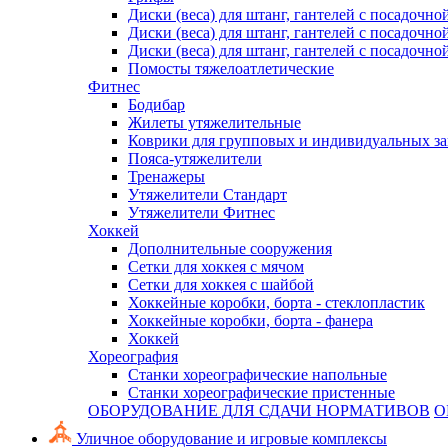
Диски (веса) для штанг, гантелей с посадочно
Диски (веса) для штанг, гантелей с посадочно
Диски (веса) для штанг, гантелей с посадочно
Помосты тяжелоатлетические
Фитнес
Бодибар
Жилеты утяжелительные
Коврики для групповых и индивидуальных з
Пояса-утяжелители
Тренажеры
Утяжелители Стандарт
Утяжелители Фитнес
Хоккей
Дополнительные сооружения
Сетки для хоккея с мячом
Сетки для хоккея с шайбой
Хоккейные коробки, борта - стеклопластик
Хоккейные коробки, борта - фанера
Хоккей
Хореография
Станки хореографические напольные
Станки хореографические пристенные
ОБОРУДОВАНИЕ ДЛЯ СДАЧИ НОРМАТИВОВ
О
Уличное оборудование и игровые комплексы