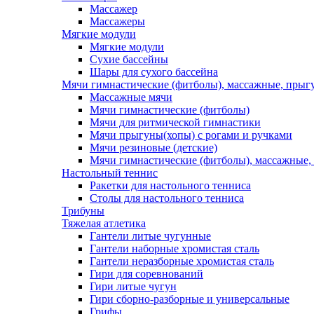
Массажер
Массажеры
Мягкие модули
Мягкие модули
Сухие бассейны
Шары для сухого бассейна
Мячи гимнастические (фитболы), массажные, прыгу
Массажные мячи
Мячи гимнастические (фитболы)
Мячи для ритмической гимнастики
Мячи прыгуны(хопы) с рогами и ручками
Мячи резиновые (детские)
Мячи гимнастические (фитболы), массажные,
Настольный теннис
Ракетки для настольного тенниса
Столы для настольного тенниса
Трибуны
Тяжелая атлетика
Гантели литые чугунные
Гантели наборные хромистая сталь
Гантели неразборные хромистая сталь
Гири для соревнований
Гири литые чугун
Гири сборно-разборные и универсальные
Грифы