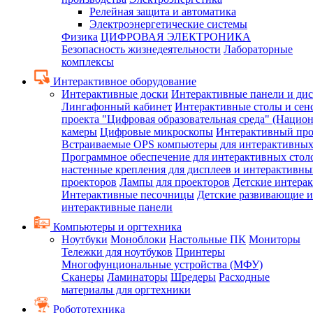
Релейная защита и автоматика
Электроэнергетические системы
Физика
ЦИФРОВАЯ ЭЛЕКТРОНИКА
Безопасность жизнедеятельности
Лабораторные
комплексы
Интерактивное оборудование
Интерактивные доски
Интерактивные панели и ди
Лингафонный кабинет
Интерактивные столы и сен
проекта "Цифровая образовательная среда" (Нацио
камеры
Цифровые микроскопы
Интерактивный про
Встраиваемые OPS компьютеры для интерактивных
Программное обеспечение для интерактивных стол
настенные крепления для дисплеев и интерактивны
проекторов
Лампы для проекторов
Детские интера
Интерактивные песочницы
Детские развивающие и
интерактивные панели
Компьютеры и оргтехника
Ноутбуки
Моноблоки
Настольные ПК
Мониторы
Тележки для ноутбуков
Принтеры
Многофунциональные устройства (МФУ)
Сканеры
Ламинаторы
Шредеры
Расходные
материалы для оргтехники
Робототехника