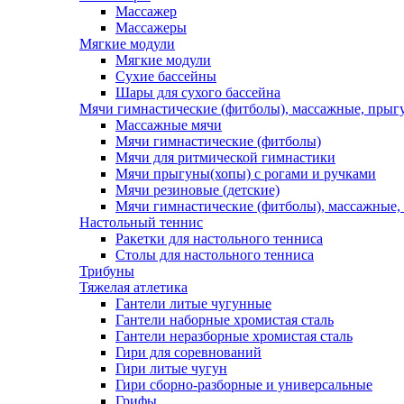
Массажер
Массажеры
Мягкие модули
Мягкие модули
Сухие бассейны
Шары для сухого бассейна
Мячи гимнастические (фитболы), массажные, прыгу
Массажные мячи
Мячи гимнастические (фитболы)
Мячи для ритмической гимнастики
Мячи прыгуны(хопы) с рогами и ручками
Мячи резиновые (детские)
Мячи гимнастические (фитболы), массажные,
Настольный теннис
Ракетки для настольного тенниса
Столы для настольного тенниса
Трибуны
Тяжелая атлетика
Гантели литые чугунные
Гантели наборные хромистая сталь
Гантели неразборные хромистая сталь
Гири для соревнований
Гири литые чугун
Гири сборно-разборные и универсальные
Грифы