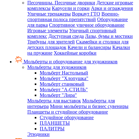
Песочницы. Песочные дворики
Детские игровые
комплексы
Карусели и горки
Арки и ограждения
Уличные тренажеры
Воркаут ГТО
Военно-
спортивная полоса препятствий
Оборудование
для парка
Спортивное уличное оборудование
Игровые элементы
Уличный спортивный
комплекс
Доступная среда
Лазы, бумы и мостики
Трибуны для зрителей
Скамейки и столики для
детских площадок
Качели и балансиры
Качалки
на пружине
Хоккейные коробки
Мольберты и оборудование для художников
Мольберты для художников
Мольберт Настольный
Мольберт "Хлопушка"
Мольберт станковый
Мольберт "А-СТИЛЬ"
Мольберт "Лира"
Мольберты для выставок
Мольберты для
интерьера
Мини мольберты и бизнес сувениры
Планшеты и студийное оборудование
Студийное оборудование
ПЛАНШЕТЫ
ПАЛИТРЫ
Этюдники