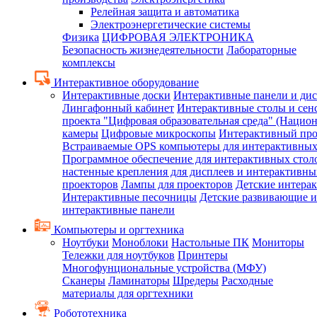
Релейная защита и автоматика
Электроэнергетические системы
Физика
ЦИФРОВАЯ ЭЛЕКТРОНИКА
Безопасность жизнедеятельности
Лабораторные
комплексы
Интерактивное оборудование
Интерактивные доски
Интерактивные панели и ди
Лингафонный кабинет
Интерактивные столы и сен
проекта "Цифровая образовательная среда" (Нацио
камеры
Цифровые микроскопы
Интерактивный про
Встраиваемые OPS компьютеры для интерактивных
Программное обеспечение для интерактивных стол
настенные крепления для дисплеев и интерактивны
проекторов
Лампы для проекторов
Детские интера
Интерактивные песочницы
Детские развивающие и
интерактивные панели
Компьютеры и оргтехника
Ноутбуки
Моноблоки
Настольные ПК
Мониторы
Тележки для ноутбуков
Принтеры
Многофунциональные устройства (МФУ)
Сканеры
Ламинаторы
Шредеры
Расходные
материалы для оргтехники
Робототехника