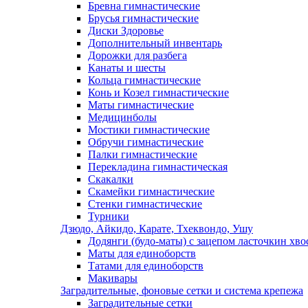
Бревна гимнастические
Брусья гимнастические
Диски Здоровье
Дополнительный инвентарь
Дорожки для разбега
Канаты и шесты
Кольца гимнастические
Конь и Козел гимнастические
Маты гимнастические
Медицинболы
Мостики гимнастические
Обручи гимнастические
Палки гимнастические
Перекладина гимнастическая
Скакалки
Скамейки гимнастические
Стенки гимнастические
Турники
Дзюдо, Айкидо, Карате, Тхеквондо, Ушу
Додянги (будо-маты) с зацепом ласточкин хво
Маты для единоборств
Татами для единоборств
Макивары
Заградительные, фоновые сетки и система крепежа
Заградительные сетки