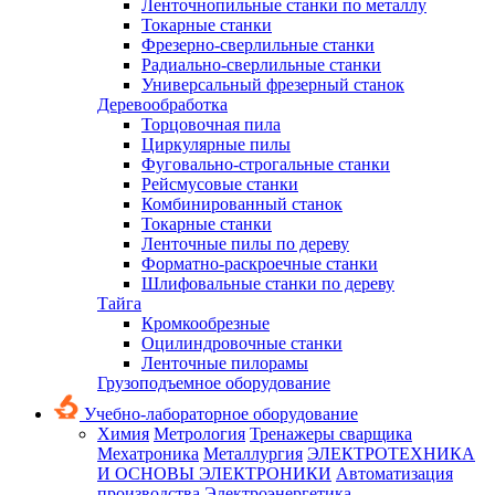
Ленточнопильные станки по металлу
Токарные станки
Фрезерно-сверлильные станки
Радиально-сверлильные станки
Универсальный фрезерный станок
Деревообработка
Торцовочная пила
Циркулярные пилы
Фуговально-строгальные станки
Рейсмусовые станки
Комбинированный станок
Токарные станки
Ленточные пилы по дереву
Форматно-раскроечные станки
Шлифовальные станки по дереву
Тайга
Кромкообрезные
Оцилиндровочные станки
Ленточные пилорамы
Грузоподъемное оборудование
Учебно-лабораторное оборудование
Химия
Метрология
Тренажеры сварщика
Мехатроника
Металлургия
ЭЛЕКТРОТЕХНИКА
И ОСНОВЫ ЭЛЕКТРОНИКИ
Автоматизация
производства
Электроэнергетика