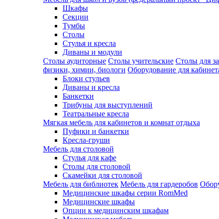
Шкафы
Секции
Тумбы
Столы
Стулья и кресла
Диваны и модули
Столы аудиторные
Столы учительские
Столы для з
физики, химии, биологи
Оборудование для кабинета
Блоки стульев
Диваны и кресла
Банкетки
Трибуны для выступлений
Театральные кресла
Мягкая мебель для кабинетов и комнат отдыха
Пуфики и банкетки
Кресла-груши
Мебель для столовой
Cтулья для кафе
Cтолы для столовой
Скамейки для столовой
Мебель для библиотек
Мебель для гардеробов
Обору
Медицинские шкафы серии RomMed
Медицинские шкафы
Опции к медицинским шкафам