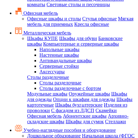
комнаты
Световые столы и песочницы
Офисная мебель
Офисные шкафы и столы
Стулья офисные
Мягкая
мебель для приемных
Кресла офисные
Металлическая мебель
Шкафы КУПЕ
Шкафы для обуви
Банковские
шкафы
Компьютерные и серверные шкафы
Напольные шкафы
Настенные шкафы
Антивандальные шкафы
Серверные стойки
Аксессуары
Столы разделочные
Столы разделочные
Столы разделочные с бортом
Модульные шкафы
Оружейные шкафы
Шкафы
для одежды
Опции к шкафам для одежды
Шкафы
картотечные
Шкафы бухгалтерские
Изделия из
проволоки
С фасадом из ЛДСП
Скамейки
Офисная мебель
Абонентские шкафы
Архивно-
складские шкафы
Шкафы для сумок
Стеллажи
Учебно-наглядные пособия и оборудование
Дошкольное образование
Начальная школа (ФГОС