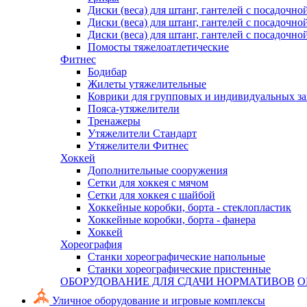
Диски (веса) для штанг, гантелей с посадочно
Диски (веса) для штанг, гантелей с посадочно
Диски (веса) для штанг, гантелей с посадочно
Помосты тяжелоатлетические
Фитнес
Бодибар
Жилеты утяжелительные
Коврики для групповых и индивидуальных з
Пояса-утяжелители
Тренажеры
Утяжелители Стандарт
Утяжелители Фитнес
Хоккей
Дополнительные сооружения
Сетки для хоккея с мячом
Сетки для хоккея с шайбой
Хоккейные коробки, борта - стеклопластик
Хоккейные коробки, борта - фанера
Хоккей
Хореография
Станки хореографические напольные
Станки хореографические пристенные
ОБОРУДОВАНИЕ ДЛЯ СДАЧИ НОРМАТИВОВ
О
Уличное оборудование и игровые комплексы