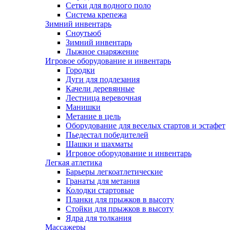
Сетки для водного поло
Система крепежа
Зимний инвентарь
Сноутьюб
Зимний инвентарь
Лыжное снаряжение
Игровое оборудование и инвентарь
Городки
Дуги для подлезания
Качели деревянные
Лестница веревочная
Манишки
Метание в цель
Оборудование для веселых стартов и эстафет
Пьедестал победителей
Шашки и шахматы
Игровое оборудование и инвентарь
Легкая атлетика
Барьеры легкоатлетические
Гранаты для метания
Колодки стартовые
Планки для прыжков в высоту
Стойки для прыжков в высоту
Ядра для толкания
Массажеры