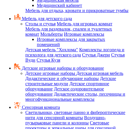
Медицинская мебель
Медицинский кабинет
Мебель для отдыха, кровати и прикроватные тумбы
Мебель для детского сада
Столы и стулья
Мебель для игровых комнат
Мебель для раздевалок, спален и туалетных
комнат
Мольберты
Игровые комплексы
Игровые комплексы для закрытых
помещений
Детская мебель "Хохлома"
Комплекты логопеда и
психолога для детского сада
Стулья Джери
Стулья
Вуди
Стулья Кузя
Детские игровые наборы и оборудование
Детские игровые наборы
Детская игровая мебель
Дидактические и обучающие наборы
Детские
строительные модули
Детское спортивное
оборудование
Детское оздоровительное
оборудование
Дидактические столы, песочницы и
многофункциональные комплексы
Сенсорная комната
Светильники, световые панно и фибероптические
нити для сенсорной комнаты
Воздушно-
пузырьковые панели и колонны
Световые
проекторы и зеркальные шары для сенсорной