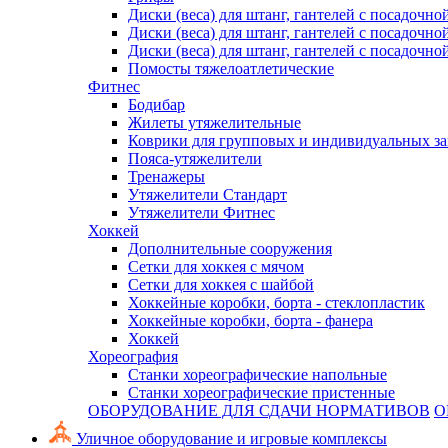
Диски (веса) для штанг, гантелей с посадочно
Диски (веса) для штанг, гантелей с посадочно
Диски (веса) для штанг, гантелей с посадочно
Помосты тяжелоатлетические
Фитнес
Бодибар
Жилеты утяжелительные
Коврики для групповых и индивидуальных з
Пояса-утяжелители
Тренажеры
Утяжелители Стандарт
Утяжелители Фитнес
Хоккей
Дополнительные сооружения
Сетки для хоккея с мячом
Сетки для хоккея с шайбой
Хоккейные коробки, борта - стеклопластик
Хоккейные коробки, борта - фанера
Хоккей
Хореография
Станки хореографические напольные
Станки хореографические пристенные
ОБОРУДОВАНИЕ ДЛЯ СДАЧИ НОРМАТИВОВ
О
Уличное оборудование и игровые комплексы