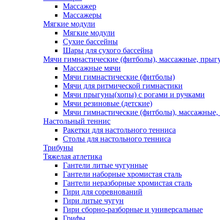
Массажер
Массажеры
Мягкие модули
Мягкие модули
Сухие бассейны
Шары для сухого бассейна
Мячи гимнастические (фитболы), массажные, прыгу
Массажные мячи
Мячи гимнастические (фитболы)
Мячи для ритмической гимнастики
Мячи прыгуны(хопы) с рогами и ручками
Мячи резиновые (детские)
Мячи гимнастические (фитболы), массажные,
Настольный теннис
Ракетки для настольного тенниса
Столы для настольного тенниса
Трибуны
Тяжелая атлетика
Гантели литые чугунные
Гантели наборные хромистая сталь
Гантели неразборные хромистая сталь
Гири для соревнований
Гири литые чугун
Гири сборно-разборные и универсальные
Грифы