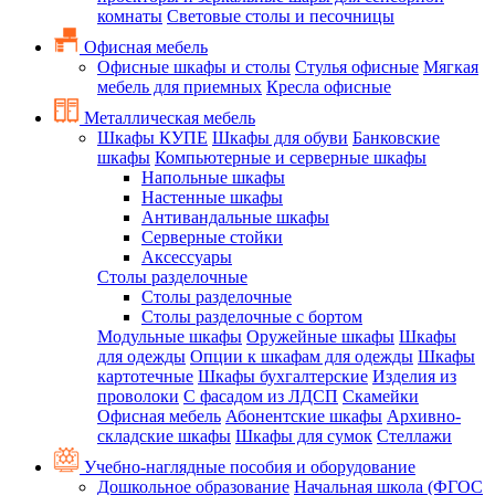
комнаты
Световые столы и песочницы
Офисная мебель
Офисные шкафы и столы
Стулья офисные
Мягкая
мебель для приемных
Кресла офисные
Металлическая мебель
Шкафы КУПЕ
Шкафы для обуви
Банковские
шкафы
Компьютерные и серверные шкафы
Напольные шкафы
Настенные шкафы
Антивандальные шкафы
Серверные стойки
Аксессуары
Столы разделочные
Столы разделочные
Столы разделочные с бортом
Модульные шкафы
Оружейные шкафы
Шкафы
для одежды
Опции к шкафам для одежды
Шкафы
картотечные
Шкафы бухгалтерские
Изделия из
проволоки
С фасадом из ЛДСП
Скамейки
Офисная мебель
Абонентские шкафы
Архивно-
складские шкафы
Шкафы для сумок
Стеллажи
Учебно-наглядные пособия и оборудование
Дошкольное образование
Начальная школа (ФГОС