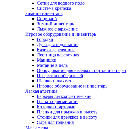
Сетки для водного поло
Система крепежа
Зимний инвентарь
Сноутьюб
Зимний инвентарь
Лыжное снаряжение
Игровое оборудование и инвентарь
Городки
Дуги для подлезания
Качели деревянные
Лестница веревочная
Манишки
Метание в цель
Оборудование для веселых стартов и эстафет
Пьедестал победителей
Шашки и шахматы
Игровое оборудование и инвентарь
Легкая атлетика
Барьеры легкоатлетические
Гранаты для метания
Колодки стартовые
Планки для прыжков в высоту
Стойки для прыжков в высоту
Ядра для толкания
Массажеры