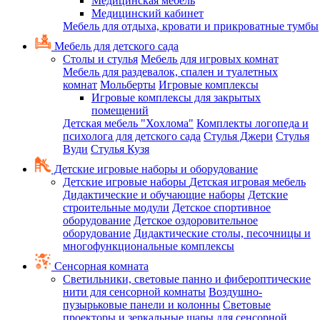
Медицинская мебель
Медицинский кабинет
Мебель для отдыха, кровати и прикроватные тумбы
Мебель для детского сада
Столы и стулья
Мебель для игровых комнат
Мебель для раздевалок, спален и туалетных
комнат
Мольберты
Игровые комплексы
Игровые комплексы для закрытых
помещений
Детская мебель "Хохлома"
Комплекты логопеда и
психолога для детского сада
Стулья Джери
Стулья
Вуди
Стулья Кузя
Детские игровые наборы и оборудование
Детские игровые наборы
Детская игровая мебель
Дидактические и обучающие наборы
Детские
строительные модули
Детское спортивное
оборудование
Детское оздоровительное
оборудование
Дидактические столы, песочницы и
многофункциональные комплексы
Сенсорная комната
Светильники, световые панно и фибероптические
нити для сенсорной комнаты
Воздушно-
пузырьковые панели и колонны
Световые
проекторы и зеркальные шары для сенсорной