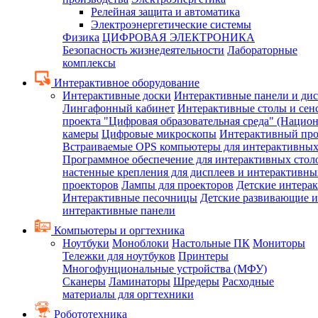
Релейная защита и автоматика
Электроэнергетические системы
Физика
ЦИФРОВАЯ ЭЛЕКТРОНИКА
Безопасность жизнедеятельности
Лабораторные
комплексы
Интерактивное оборудование
Интерактивные доски
Интерактивные панели и ди
Лингафонный кабинет
Интерактивные столы и сен
проекта "Цифровая образовательная среда" (Нацио
камеры
Цифровые микроскопы
Интерактивный про
Встраиваемые OPS компьютеры для интерактивных
Программное обеспечение для интерактивных стол
настенные крепления для дисплеев и интерактивны
проекторов
Лампы для проекторов
Детские интера
Интерактивные песочницы
Детские развивающие и
интерактивные панели
Компьютеры и оргтехника
Ноутбуки
Моноблоки
Настольные ПК
Мониторы
Тележки для ноутбуков
Принтеры
Многофунциональные устройства (МФУ)
Сканеры
Ламинаторы
Шредеры
Расходные
материалы для оргтехники
Робототехника