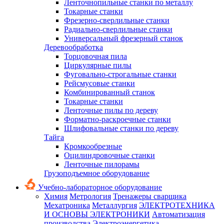
Ленточнопильные станки по металлу
Токарные станки
Фрезерно-сверлильные станки
Радиально-сверлильные станки
Универсальный фрезерный станок
Деревообработка
Торцовочная пила
Циркулярные пилы
Фуговально-строгальные станки
Рейсмусовые станки
Комбинированный станок
Токарные станки
Ленточные пилы по дереву
Форматно-раскроечные станки
Шлифовальные станки по дереву
Тайга
Кромкообрезные
Оцилиндровочные станки
Ленточные пилорамы
Грузоподъемное оборудование
Учебно-лабораторное оборудование
Химия
Метрология
Тренажеры сварщика
Мехатроника
Металлургия
ЭЛЕКТРОТЕХНИКА
И ОСНОВЫ ЭЛЕКТРОНИКИ
Автоматизация
производства
Электроэнергетика