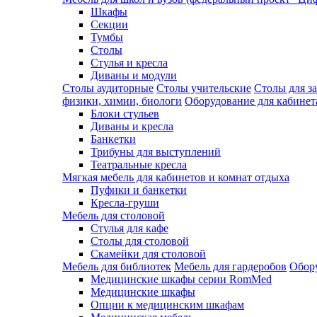
Шкафы
Секции
Тумбы
Столы
Стулья и кресла
Диваны и модули
Столы аудиторные
Столы учительские
Столы для з
физики, химии, биологи
Оборудование для кабинета
Блоки стульев
Диваны и кресла
Банкетки
Трибуны для выступлений
Театральные кресла
Мягкая мебель для кабинетов и комнат отдыха
Пуфики и банкетки
Кресла-груши
Мебель для столовой
Cтулья для кафе
Cтолы для столовой
Скамейки для столовой
Мебель для библиотек
Мебель для гардеробов
Обору
Медицинские шкафы серии RomMed
Медицинские шкафы
Опции к медицинским шкафам