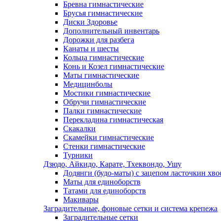
Бревна гимнастические
Брусья гимнастические
Диски Здоровье
Дополнительный инвентарь
Дорожки для разбега
Канаты и шесты
Кольца гимнастические
Конь и Козел гимнастические
Маты гимнастические
Медицинболы
Мостики гимнастические
Обручи гимнастические
Палки гимнастические
Перекладина гимнастическая
Скакалки
Скамейки гимнастические
Стенки гимнастические
Турники
Дзюдо, Айкидо, Карате, Тхеквондо, Ушу
Додянги (будо-маты) с зацепом ласточкин хво
Маты для единоборств
Татами для единоборств
Макивары
Заградительные, фоновые сетки и система крепежа
Заградительные сетки