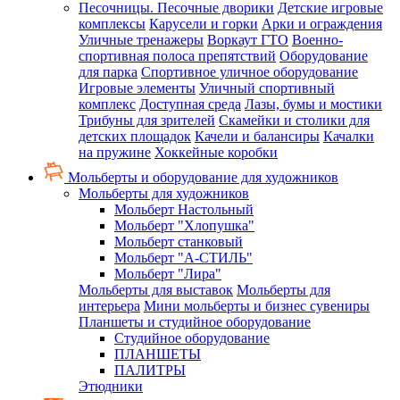
Песочницы. Песочные дворики
Детские игровые
комплексы
Карусели и горки
Арки и ограждения
Уличные тренажеры
Воркаут ГТО
Военно-
спортивная полоса препятствий
Оборудование
для парка
Спортивное уличное оборудование
Игровые элементы
Уличный спортивный
комплекс
Доступная среда
Лазы, бумы и мостики
Трибуны для зрителей
Скамейки и столики для
детских площадок
Качели и балансиры
Качалки
на пружине
Хоккейные коробки
Мольберты и оборудование для художников
Мольберты для художников
Мольберт Настольный
Мольберт "Хлопушка"
Мольберт станковый
Мольберт "А-СТИЛЬ"
Мольберт "Лира"
Мольберты для выставок
Мольберты для
интерьера
Мини мольберты и бизнес сувениры
Планшеты и студийное оборудование
Студийное оборудование
ПЛАНШЕТЫ
ПАЛИТРЫ
Этюдники