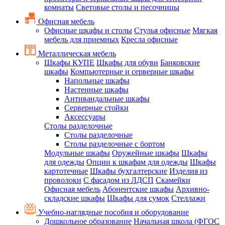
комнаты
Световые столы и песочницы
Офисная мебель
Офисные шкафы и столы
Стулья офисные
Мягкая
мебель для приемных
Кресла офисные
Металлическая мебель
Шкафы КУПЕ
Шкафы для обуви
Банковские
шкафы
Компьютерные и серверные шкафы
Напольные шкафы
Настенные шкафы
Антивандальные шкафы
Серверные стойки
Аксессуары
Столы разделочные
Столы разделочные
Столы разделочные с бортом
Модульные шкафы
Оружейные шкафы
Шкафы
для одежды
Опции к шкафам для одежды
Шкафы
картотечные
Шкафы бухгалтерские
Изделия из
проволоки
С фасадом из ЛДСП
Скамейки
Офисная мебель
Абонентские шкафы
Архивно-
складские шкафы
Шкафы для сумок
Стеллажи
Учебно-наглядные пособия и оборудование
Дошкольное образование
Начальная школа (ФГОС