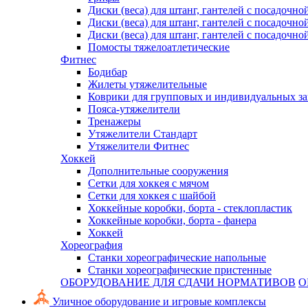
Диски (веса) для штанг, гантелей с посадочно
Диски (веса) для штанг, гантелей с посадочно
Диски (веса) для штанг, гантелей с посадочно
Помосты тяжелоатлетические
Фитнес
Бодибар
Жилеты утяжелительные
Коврики для групповых и индивидуальных з
Пояса-утяжелители
Тренажеры
Утяжелители Стандарт
Утяжелители Фитнес
Хоккей
Дополнительные сооружения
Сетки для хоккея с мячом
Сетки для хоккея с шайбой
Хоккейные коробки, борта - стеклопластик
Хоккейные коробки, борта - фанера
Хоккей
Хореография
Станки хореографические напольные
Станки хореографические пристенные
ОБОРУДОВАНИЕ ДЛЯ СДАЧИ НОРМАТИВОВ
О
Уличное оборудование и игровые комплексы