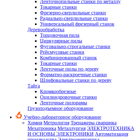
Ленточнопильные станки по металлу
Токарные станки
Фрезерно-сверлильные станки
Радиально-сверлильные станки
Универсальный фрезерный станок
Деревообработка
Торцовочная пила
Циркулярные пилы
Фуговально-строгальные станки
Рейсмусовые станки
Комбинированный станок
Токарные станки
Ленточные пилы по дереву
Форматно-раскроечные станки
Шлифовальные станки по дереву
Тайга
Кромкообрезные
Оцилиндровочные станки
Ленточные пилорамы
Грузоподъемное оборудование
Учебно-лабораторное оборудование
Химия
Метрология
Тренажеры сварщика
Мехатроника
Металлургия
ЭЛЕКТРОТЕХНИКА
И ОСНОВЫ ЭЛЕКТРОНИКИ
Автоматизация
производства
Электроэнергетика