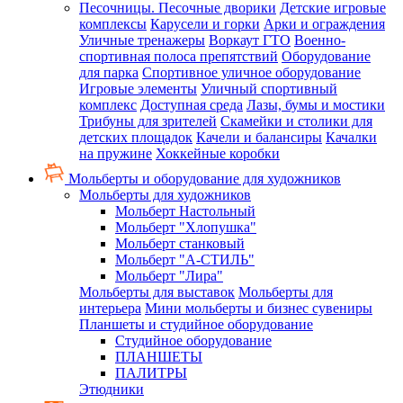
Песочницы. Песочные дворики
Детские игровые
комплексы
Карусели и горки
Арки и ограждения
Уличные тренажеры
Воркаут ГТО
Военно-
спортивная полоса препятствий
Оборудование
для парка
Спортивное уличное оборудование
Игровые элементы
Уличный спортивный
комплекс
Доступная среда
Лазы, бумы и мостики
Трибуны для зрителей
Скамейки и столики для
детских площадок
Качели и балансиры
Качалки
на пружине
Хоккейные коробки
Мольберты и оборудование для художников
Мольберты для художников
Мольберт Настольный
Мольберт "Хлопушка"
Мольберт станковый
Мольберт "А-СТИЛЬ"
Мольберт "Лира"
Мольберты для выставок
Мольберты для
интерьера
Мини мольберты и бизнес сувениры
Планшеты и студийное оборудование
Студийное оборудование
ПЛАНШЕТЫ
ПАЛИТРЫ
Этюдники