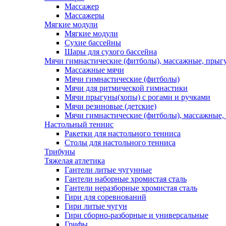
Массажер
Массажеры
Мягкие модули
Мягкие модули
Сухие бассейны
Шары для сухого бассейна
Мячи гимнастические (фитболы), массажные, прыгу
Массажные мячи
Мячи гимнастические (фитболы)
Мячи для ритмической гимнастики
Мячи прыгуны(хопы) с рогами и ручками
Мячи резиновые (детские)
Мячи гимнастические (фитболы), массажные,
Настольный теннис
Ракетки для настольного тенниса
Столы для настольного тенниса
Трибуны
Тяжелая атлетика
Гантели литые чугунные
Гантели наборные хромистая сталь
Гантели неразборные хромистая сталь
Гири для соревнований
Гири литые чугун
Гири сборно-разборные и универсальные
Грифы