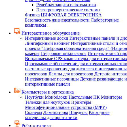
Релейная защита и автоматика
Электроэнергетические системы
Физика
ЦИФРОВАЯ ЭЛЕКТРОНИКА
Безопасность жизнедеятельности
Лабораторные
комплексы
Интерактивное оборудование
Интерактивные доски
Интерактивные панели и ди
Лингафонный кабинет
Интерактивные столы и сен
проекта "Цифровая образовательная среда" (Нацио
камеры
Цифровые микроскопы
Интерактивный про
Встраиваемые OPS компьютеры для интерактивных
Программное обеспечение для интерактивных стол
настенные крепления для дисплеев и интерактивны
проекторов
Лампы для проекторов
Детские интера
Интерактивные песочницы
Детские развивающие и
интерактивные панели
Компьютеры и оргтехника
Ноутбуки
Моноблоки
Настольные ПК
Мониторы
Тележки для ноутбуков
Принтеры
Многофунциональные устройства (МФУ)
Сканеры
Ламинаторы
Шредеры
Расходные
материалы для оргтехники
Робототехника