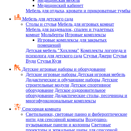
Медицинская мебель
Медицинский кабинет
Мебель для отдыха, кровати и прикроватные тумбы
Мебель для детского сада
Столы и стулья
Мебель для игровых комнат
Мебель для раздевалок, спален и туалетных
комнат
Мольберты
Игровые комплексы
Игровые комплексы для закрытых
помещений
Детская мебель "Хохлома"
Комплекты логопеда и
психолога для детского сада
Стулья Джери
Стулья
Вуди
Стулья Кузя
Детские игровые наборы и оборудование
Детские игровые наборы
Детская игровая мебель
Дидактические и обучающие наборы
Детские
строительные модули
Детское спортивное
оборудование
Детское оздоровительное
оборудование
Дидактические столы, песочницы и
многофункциональные комплексы
Сенсорная комната
Светильники, световые панно и фибероптические
нити для сенсорной комнаты
Воздушно-
пузырьковые панели и колонны
Световые
проекторы и зеркальные шары для сенсорной