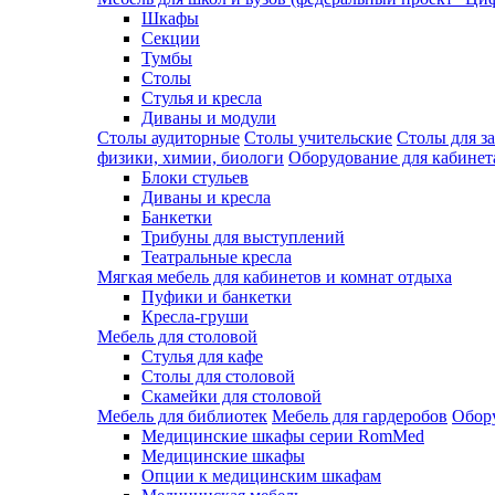
Шкафы
Секции
Тумбы
Столы
Стулья и кресла
Диваны и модули
Столы аудиторные
Столы учительские
Столы для з
физики, химии, биологи
Оборудование для кабинета
Блоки стульев
Диваны и кресла
Банкетки
Трибуны для выступлений
Театральные кресла
Мягкая мебель для кабинетов и комнат отдыха
Пуфики и банкетки
Кресла-груши
Мебель для столовой
Cтулья для кафе
Cтолы для столовой
Скамейки для столовой
Мебель для библиотек
Мебель для гардеробов
Обору
Медицинские шкафы серии RomMed
Медицинские шкафы
Опции к медицинским шкафам