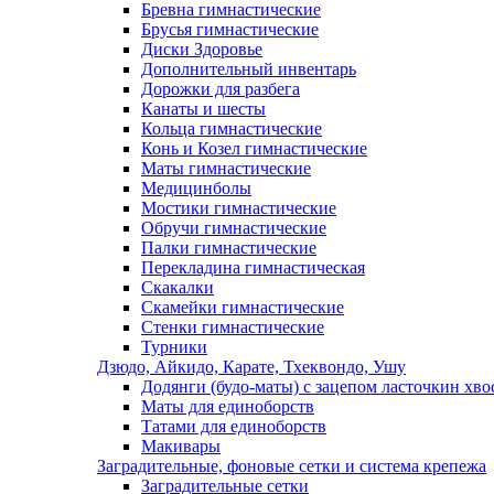
Бревна гимнастические
Брусья гимнастические
Диски Здоровье
Дополнительный инвентарь
Дорожки для разбега
Канаты и шесты
Кольца гимнастические
Конь и Козел гимнастические
Маты гимнастические
Медицинболы
Мостики гимнастические
Обручи гимнастические
Палки гимнастические
Перекладина гимнастическая
Скакалки
Скамейки гимнастические
Стенки гимнастические
Турники
Дзюдо, Айкидо, Карате, Тхеквондо, Ушу
Додянги (будо-маты) с зацепом ласточкин хво
Маты для единоборств
Татами для единоборств
Макивары
Заградительные, фоновые сетки и система крепежа
Заградительные сетки