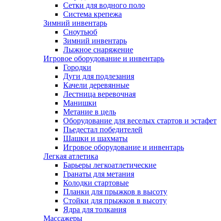
Сетки для водного поло
Система крепежа
Зимний инвентарь
Сноутьюб
Зимний инвентарь
Лыжное снаряжение
Игровое оборудование и инвентарь
Городки
Дуги для подлезания
Качели деревянные
Лестница веревочная
Манишки
Метание в цель
Оборудование для веселых стартов и эстафет
Пьедестал победителей
Шашки и шахматы
Игровое оборудование и инвентарь
Легкая атлетика
Барьеры легкоатлетические
Гранаты для метания
Колодки стартовые
Планки для прыжков в высоту
Стойки для прыжков в высоту
Ядра для толкания
Массажеры