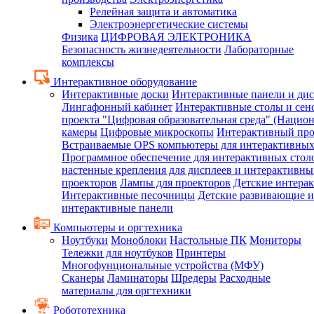
Релейная защита и автоматика
Электроэнергетические системы
Физика
ЦИФРОВАЯ ЭЛЕКТРОНИКА
Безопасность жизнедеятельности
Лабораторные
комплексы
Интерактивное оборудование
Интерактивные доски
Интерактивные панели и ди
Лингафонный кабинет
Интерактивные столы и сен
проекта "Цифровая образовательная среда" (Нацио
камеры
Цифровые микроскопы
Интерактивный про
Встраиваемые OPS компьютеры для интерактивных
Программное обеспечение для интерактивных стол
настенные крепления для дисплеев и интерактивны
проекторов
Лампы для проекторов
Детские интера
Интерактивные песочницы
Детские развивающие и
интерактивные панели
Компьютеры и оргтехника
Ноутбуки
Моноблоки
Настольные ПК
Мониторы
Тележки для ноутбуков
Принтеры
Многофунциональные устройства (МФУ)
Сканеры
Ламинаторы
Шредеры
Расходные
материалы для оргтехники
Робототехника