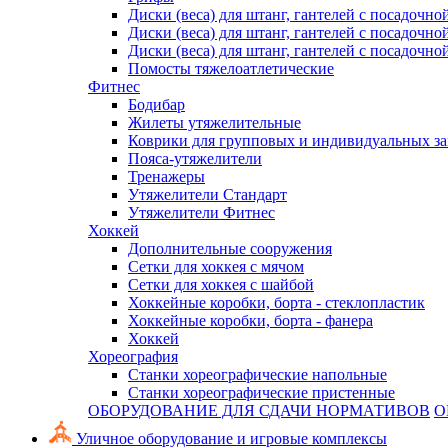
Диски (веса) для штанг, гантелей с посадочно
Диски (веса) для штанг, гантелей с посадочно
Диски (веса) для штанг, гантелей с посадочно
Помосты тяжелоатлетические
Фитнес
Бодибар
Жилеты утяжелительные
Коврики для групповых и индивидуальных з
Пояса-утяжелители
Тренажеры
Утяжелители Стандарт
Утяжелители Фитнес
Хоккей
Дополнительные сооружения
Сетки для хоккея с мячом
Сетки для хоккея с шайбой
Хоккейные коробки, борта - стеклопластик
Хоккейные коробки, борта - фанера
Хоккей
Хореография
Станки хореографические напольные
Станки хореографические пристенные
ОБОРУДОВАНИЕ ДЛЯ СДАЧИ НОРМАТИВОВ
О
Уличное оборудование и игровые комплексы