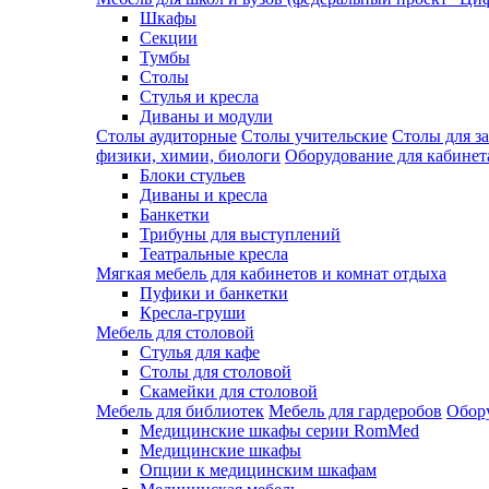
Шкафы
Секции
Тумбы
Столы
Стулья и кресла
Диваны и модули
Столы аудиторные
Столы учительские
Столы для з
физики, химии, биологи
Оборудование для кабинета
Блоки стульев
Диваны и кресла
Банкетки
Трибуны для выступлений
Театральные кресла
Мягкая мебель для кабинетов и комнат отдыха
Пуфики и банкетки
Кресла-груши
Мебель для столовой
Cтулья для кафе
Cтолы для столовой
Скамейки для столовой
Мебель для библиотек
Мебель для гардеробов
Обору
Медицинские шкафы серии RomMed
Медицинские шкафы
Опции к медицинским шкафам