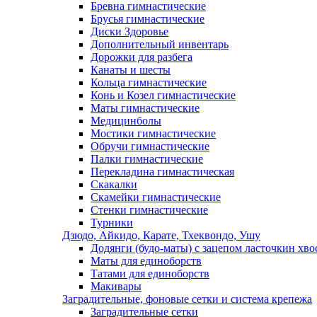
Бревна гимнастические
Брусья гимнастические
Диски Здоровье
Дополнительный инвентарь
Дорожки для разбега
Канаты и шесты
Кольца гимнастические
Конь и Козел гимнастические
Маты гимнастические
Медицинболы
Мостики гимнастические
Обручи гимнастические
Палки гимнастические
Перекладина гимнастическая
Скакалки
Скамейки гимнастические
Стенки гимнастические
Турники
Дзюдо, Айкидо, Карате, Тхеквондо, Ушу
Додянги (будо-маты) с зацепом ласточкин хво
Маты для единоборств
Татами для единоборств
Макивары
Заградительные, фоновые сетки и система крепежа
Заградительные сетки