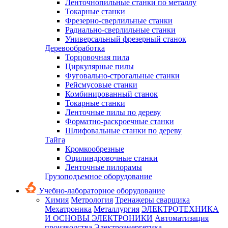
Ленточнопильные станки по металлу
Токарные станки
Фрезерно-сверлильные станки
Радиально-сверлильные станки
Универсальный фрезерный станок
Деревообработка
Торцовочная пила
Циркулярные пилы
Фуговально-строгальные станки
Рейсмусовые станки
Комбинированный станок
Токарные станки
Ленточные пилы по дереву
Форматно-раскроечные станки
Шлифовальные станки по дереву
Тайга
Кромкообрезные
Оцилиндровочные станки
Ленточные пилорамы
Грузоподъемное оборудование
Учебно-лабораторное оборудование
Химия
Метрология
Тренажеры сварщика
Мехатроника
Металлургия
ЭЛЕКТРОТЕХНИКА
И ОСНОВЫ ЭЛЕКТРОНИКИ
Автоматизация
производства
Электроэнергетика