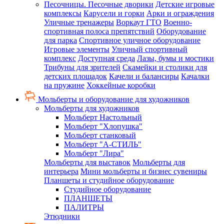
Песочницы. Песочные дворики
Детские игровые
комплексы
Карусели и горки
Арки и ограждения
Уличные тренажеры
Воркаут ГТО
Военно-
спортивная полоса препятствий
Оборудование
для парка
Спортивное уличное оборудование
Игровые элементы
Уличный спортивный
комплекс
Доступная среда
Лазы, бумы и мостики
Трибуны для зрителей
Скамейки и столики для
детских площадок
Качели и балансиры
Качалки
на пружине
Хоккейные коробки
Мольберты и оборудование для художников
Мольберты для художников
Мольберт Настольный
Мольберт "Хлопушка"
Мольберт станковый
Мольберт "А-СТИЛЬ"
Мольберт "Лира"
Мольберты для выставок
Мольберты для
интерьера
Мини мольберты и бизнес сувениры
Планшеты и студийное оборудование
Студийное оборудование
ПЛАНШЕТЫ
ПАЛИТРЫ
Этюдники