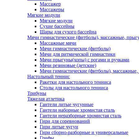
Массажер
Массажеры
Мягкие модули
Мягкие модули
Сухие бассейны
Шары для сухого бассейна
Мячи гимнастические (фитболы), массажные, прыгу
Массажные мячи
Мячи гимнастические (фитболы)
Мячи для ритмической гимнастики
Мячи прыгуны(хопы) с рогами и ручками
Мячи резиновые (детские)
Мячи гимнастические (фитболы), массажные,
Настольный теннис
Ракетки для настольного тенниса
Столы для настольного тенниса
Трибуны
Тяжелая атлетика
Гантели литые чугунные
Гантели наборные хромистая сталь
Гантели неразборные хромистая сталь
Гири для соревнований
Гири литые чугун
Гири сборно-разборные и универсальные
Грифы