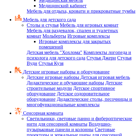
Медицинская мебель
Медицинский кабинет
Мебель для отдыха, кровати и прикроватные тумбы
Мебель для детского сада
Столы и стулья
Мебель для игровых комнат
Мебель для раздевалок, спален и туалетных
комнат
Мольберты
Игровые комплексы
Игровые комплексы для закрытых
помещений
Детская мебель "Хохлома"
Комплекты логопеда и
психолога для детского сада
Стулья Джери
Стулья
Вуди
Стулья Кузя
Детские игровые наборы и оборудование
Детские игровые наборы
Детская игровая мебель
Дидактические и обучающие наборы
Детские
строительные модули
Детское спортивное
оборудование
Детское оздоровительное
оборудование
Дидактические столы, песочницы и
многофункциональные комплексы
Сенсорная комната
Светильники, световые панно и фибероптические
нити для сенсорной комнаты
Воздушно-
пузырьковые панели и колонны
Световые
проекторы и зеркальные шары для сенсорной