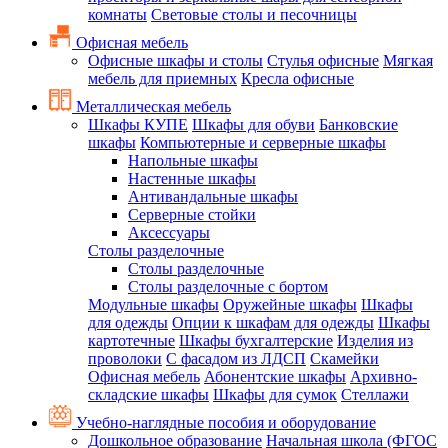
комнаты
Световые столы и песочницы
Офисная мебель
Офисные шкафы и столы
Стулья офисные
Мягкая
мебель для приемных
Кресла офисные
Металлическая мебель
Шкафы КУПЕ
Шкафы для обуви
Банковские
шкафы
Компьютерные и серверные шкафы
Напольные шкафы
Настенные шкафы
Антивандальные шкафы
Серверные стойки
Аксессуары
Столы разделочные
Столы разделочные
Столы разделочные с бортом
Модульные шкафы
Оружейные шкафы
Шкафы
для одежды
Опции к шкафам для одежды
Шкафы
картотечные
Шкафы бухгалтерские
Изделия из
проволоки
С фасадом из ЛДСП
Скамейки
Офисная мебель
Абонентские шкафы
Архивно-
складские шкафы
Шкафы для сумок
Стеллажи
Учебно-наглядные пособия и оборудование
Дошкольное образование
Начальная школа (ФГОС