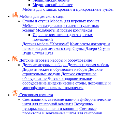
Медицинская мебель
Медицинский кабинет
Мебель для отдыха, кровати и прикроватные тумбы
Мебель для детского сада
Столы и стулья
Мебель для игровых комнат
Мебель для раздевалок, спален и туалетных
комнат
Мольберты
Игровые комплексы
Игровые комплексы для закрытых
помещений
Детская мебель "Хохлома"
Комплекты логопеда и
психолога для детского сада
Стулья Джери
Стулья
Вуди
Стулья Кузя
Детские игровые наборы и оборудование
Детские игровые наборы
Детская игровая мебель
Дидактические и обучающие наборы
Детские
строительные модули
Детское спортивное
оборудование
Детское оздоровительное
оборудование
Дидактические столы, песочницы и
многофункциональные комплексы
Сенсорная комната
Светильники, световые панно и фибероптические
нити для сенсорной комнаты
Воздушно-
пузырьковые панели и колонны
Световые
проекторы и зеркальные шары для сенсорной