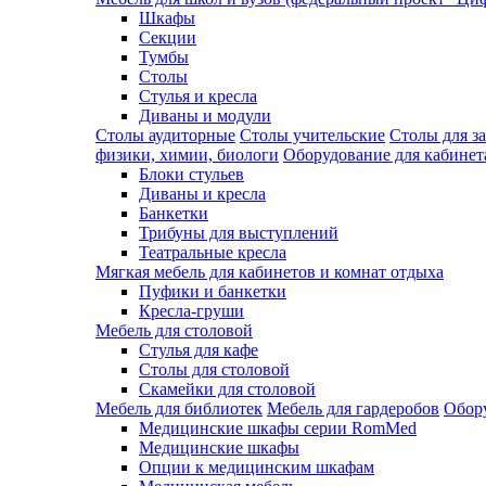
Шкафы
Секции
Тумбы
Столы
Стулья и кресла
Диваны и модули
Столы аудиторные
Столы учительские
Столы для з
физики, химии, биологи
Оборудование для кабинета
Блоки стульев
Диваны и кресла
Банкетки
Трибуны для выступлений
Театральные кресла
Мягкая мебель для кабинетов и комнат отдыха
Пуфики и банкетки
Кресла-груши
Мебель для столовой
Cтулья для кафе
Cтолы для столовой
Скамейки для столовой
Мебель для библиотек
Мебель для гардеробов
Обору
Медицинские шкафы серии RomMed
Медицинские шкафы
Опции к медицинским шкафам