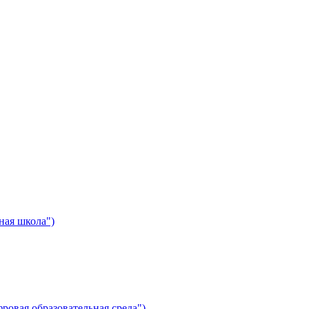
ная школа")
ровая образовательная среда")