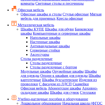
комнаты
Световые столы и песочницы
Офисная мебель
Офисные шкафы и столы
Стулья офисные
Мягкая
мебель для приемных
Кресла офисные
Металлическая мебель
Шкафы КУПЕ
Шкафы для обуви
Банковские
шкафы
Компьютерные и серверные шкафы
Напольные шкафы
Настенные шкафы
Антивандальные шкафы
Серверные стойки
Аксессуары
Столы разделочные
Столы разделочные
Столы разделочные с бортом
Модульные шкафы
Оружейные шкафы
Шкафы
для одежды
Опции к шкафам для одежды
Шкафы
картотечные
Шкафы бухгалтерские
Изделия из
проволоки
С фасадом из ЛДСП
Скамейки
Офисная мебель
Абонентские шкафы
Архивно-
складские шкафы
Шкафы для сумок
Стеллажи
Учебно-наглядные пособия и оборудование
Дошкольное образование
Начальная школа (ФГОС