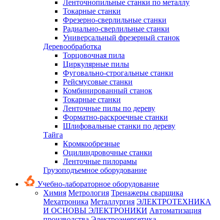
Ленточнопильные станки по металлу
Токарные станки
Фрезерно-сверлильные станки
Радиально-сверлильные станки
Универсальный фрезерный станок
Деревообработка
Торцовочная пила
Циркулярные пилы
Фуговально-строгальные станки
Рейсмусовые станки
Комбинированный станок
Токарные станки
Ленточные пилы по дереву
Форматно-раскроечные станки
Шлифовальные станки по дереву
Тайга
Кромкообрезные
Оцилиндровочные станки
Ленточные пилорамы
Грузоподъемное оборудование
Учебно-лабораторное оборудование
Химия
Метрология
Тренажеры сварщика
Мехатроника
Металлургия
ЭЛЕКТРОТЕХНИКА
И ОСНОВЫ ЭЛЕКТРОНИКИ
Автоматизация
производства
Электроэнергетика