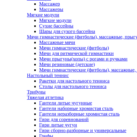
Массажер
Массажеры
Мягкие модули
Мягкие модули
Сухие бассейны
Шары для сухого бассейна
Мячи гимнастические (фитболы), массажные, прыгу
Массажные мячи
Мячи гимнастические (фитболы)
Мячи для ритмической гимнастики
Мячи прыгуны(хопы) с рогами и ручками
Мячи резиновые (детские)
Мячи гимнастические (фитболы), массажные,
Настольный теннис
Ракетки для настольного тенниса
Столы для настольного тенниса
Трибуны
Тяжелая атлетика
Гантели литые чугунные
Гантели наборные хромистая сталь
Гантели неразборные хромистая сталь
Гири для соревнований
Гири литые чугун
Гири сборно-разборные и универсальные
Грифы