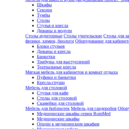
Шкафы
Секции
Тумбы
Столы
Стулья и кресла
Диваны и модули
Столы аудиторные
Столы учительские
Столы для з
физики, химии, биологи
Оборудование для кабинета
Блоки стульев
Диваны и кресла
Банкетки
Трибуны для выступлений
Театральные кресла
Мягкая мебель для кабинетов и комнат отдыха
Пуфики и банкетки
Кресла-груши
Мебель для столовой
Cтулья для кафе
Cтолы для столовой
Скамейки для столовой
Мебель для библиотек
Мебель для гардеробов
Обору
Медицинские шкафы серии RomMed
Медицинские шкафы
Опции к медицинским шкафам