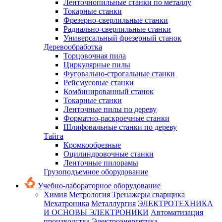
Ленточнопильные станки по металлу
Токарные станки
Фрезерно-сверлильные станки
Радиально-сверлильные станки
Универсальный фрезерный станок
Деревообработка
Торцовочная пила
Циркулярные пилы
Фуговально-строгальные станки
Рейсмусовые станки
Комбинированный станок
Токарные станки
Ленточные пилы по дереву
Форматно-раскроечные станки
Шлифовальные станки по дереву
Тайга
Кромкообрезные
Оцилиндровочные станки
Ленточные пилорамы
Грузоподъемное оборудование
Учебно-лабораторное оборудование
Химия
Метрология
Тренажеры сварщика
Мехатроника
Металлургия
ЭЛЕКТРОТЕХНИКА
И ОСНОВЫ ЭЛЕКТРОНИКИ
Автоматизация
производства
Электроэнергетика