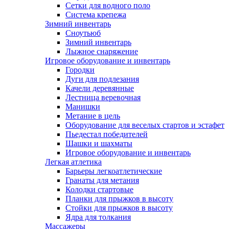
Сетки для водного поло
Система крепежа
Зимний инвентарь
Сноутьюб
Зимний инвентарь
Лыжное снаряжение
Игровое оборудование и инвентарь
Городки
Дуги для подлезания
Качели деревянные
Лестница веревочная
Манишки
Метание в цель
Оборудование для веселых стартов и эстафет
Пьедестал победителей
Шашки и шахматы
Игровое оборудование и инвентарь
Легкая атлетика
Барьеры легкоатлетические
Гранаты для метания
Колодки стартовые
Планки для прыжков в высоту
Стойки для прыжков в высоту
Ядра для толкания
Массажеры