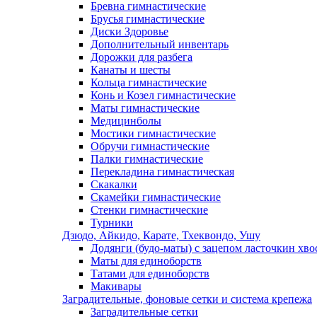
Бревна гимнастические
Брусья гимнастические
Диски Здоровье
Дополнительный инвентарь
Дорожки для разбега
Канаты и шесты
Кольца гимнастические
Конь и Козел гимнастические
Маты гимнастические
Медицинболы
Мостики гимнастические
Обручи гимнастические
Палки гимнастические
Перекладина гимнастическая
Скакалки
Скамейки гимнастические
Стенки гимнастические
Турники
Дзюдо, Айкидо, Карате, Тхеквондо, Ушу
Додянги (будо-маты) с зацепом ласточкин хво
Маты для единоборств
Татами для единоборств
Макивары
Заградительные, фоновые сетки и система крепежа
Заградительные сетки