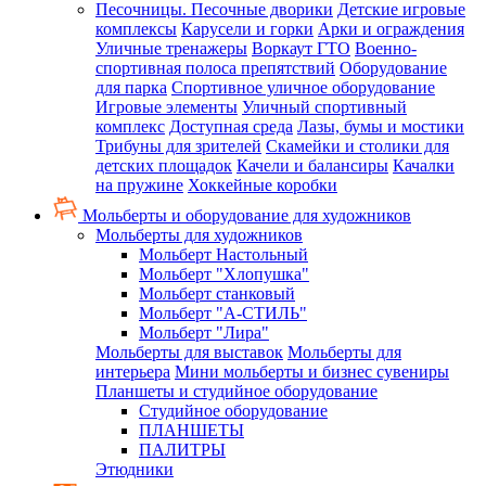
Песочницы. Песочные дворики
Детские игровые
комплексы
Карусели и горки
Арки и ограждения
Уличные тренажеры
Воркаут ГТО
Военно-
спортивная полоса препятствий
Оборудование
для парка
Спортивное уличное оборудование
Игровые элементы
Уличный спортивный
комплекс
Доступная среда
Лазы, бумы и мостики
Трибуны для зрителей
Скамейки и столики для
детских площадок
Качели и балансиры
Качалки
на пружине
Хоккейные коробки
Мольберты и оборудование для художников
Мольберты для художников
Мольберт Настольный
Мольберт "Хлопушка"
Мольберт станковый
Мольберт "А-СТИЛЬ"
Мольберт "Лира"
Мольберты для выставок
Мольберты для
интерьера
Мини мольберты и бизнес сувениры
Планшеты и студийное оборудование
Студийное оборудование
ПЛАНШЕТЫ
ПАЛИТРЫ
Этюдники