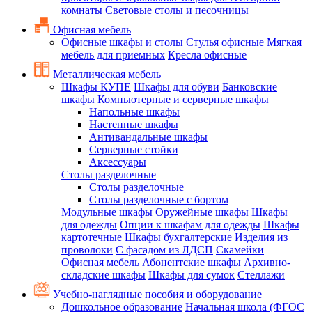
комнаты
Световые столы и песочницы
Офисная мебель
Офисные шкафы и столы
Стулья офисные
Мягкая
мебель для приемных
Кресла офисные
Металлическая мебель
Шкафы КУПЕ
Шкафы для обуви
Банковские
шкафы
Компьютерные и серверные шкафы
Напольные шкафы
Настенные шкафы
Антивандальные шкафы
Серверные стойки
Аксессуары
Столы разделочные
Столы разделочные
Столы разделочные с бортом
Модульные шкафы
Оружейные шкафы
Шкафы
для одежды
Опции к шкафам для одежды
Шкафы
картотечные
Шкафы бухгалтерские
Изделия из
проволоки
С фасадом из ЛДСП
Скамейки
Офисная мебель
Абонентские шкафы
Архивно-
складские шкафы
Шкафы для сумок
Стеллажи
Учебно-наглядные пособия и оборудование
Дошкольное образование
Начальная школа (ФГОС