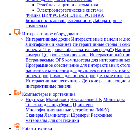
Релейная защита и автоматика
Электроэнергетические системы
Физика
ЦИФРОВАЯ ЭЛЕКТРОНИКА
Безопасность жизнедеятельности
Лабораторные
комплексы
Интерактивное оборудование
Интерактивные доски
Интерактивные панели и ди
Лингафонный кабинет
Интерактивные столы и сен
проекта "Цифровая образовательная среда" (Нацио
камеры
Цифровые микроскопы
Интерактивный про
Встраиваемые OPS компьютеры для интерактивных
Программное обеспечение для интерактивных стол
настенные крепления для дисплеев и интерактивны
проекторов
Лампы для проекторов
Детские интера
Интерактивные песочницы
Детские развивающие и
интерактивные панели
Компьютеры и оргтехника
Ноутбуки
Моноблоки
Настольные ПК
Мониторы
Тележки для ноутбуков
Принтеры
Многофунциональные устройства (МФУ)
Сканеры
Ламинаторы
Шредеры
Расходные
материалы для оргтехники
Робототехника