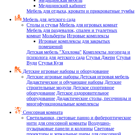
Медицинская мебель
Медицинский кабинет
Мебель для отдыха, кровати и прикроватные тумбы
Мебель для детского сада
Столы и стулья
Мебель для игровых комнат
Мебель для раздевалок, спален и туалетных
комнат
Мольберты
Игровые комплексы
Игровые комплексы для закрытых
помещений
Детская мебель "Хохлома"
Комплекты логопеда и
психолога для детского сада
Стулья Джери
Стулья
Вуди
Стулья Кузя
Детские игровые наборы и оборудование
Детские игровые наборы
Детская игровая мебель
Дидактические и обучающие наборы
Детские
строительные модули
Детское спортивное
оборудование
Детское оздоровительное
оборудование
Дидактические столы, песочницы и
многофункциональные комплексы
Сенсорная комната
Светильники, световые панно и фибероптические
нити для сенсорной комнаты
Воздушно-
пузырьковые панели и колонны
Световые
проекторы и зеркальные шары для сенсорной