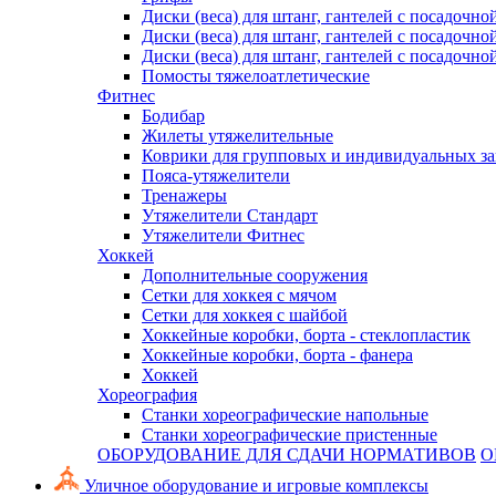
Диски (веса) для штанг, гантелей с посадочно
Диски (веса) для штанг, гантелей с посадочно
Диски (веса) для штанг, гантелей с посадочно
Помосты тяжелоатлетические
Фитнес
Бодибар
Жилеты утяжелительные
Коврики для групповых и индивидуальных з
Пояса-утяжелители
Тренажеры
Утяжелители Стандарт
Утяжелители Фитнес
Хоккей
Дополнительные сооружения
Сетки для хоккея с мячом
Сетки для хоккея с шайбой
Хоккейные коробки, борта - стеклопластик
Хоккейные коробки, борта - фанера
Хоккей
Хореография
Станки хореографические напольные
Станки хореографические пристенные
ОБОРУДОВАНИЕ ДЛЯ СДАЧИ НОРМАТИВОВ
О
Уличное оборудование и игровые комплексы