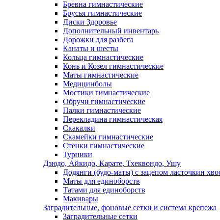
Бревна гимнастические
Брусья гимнастические
Диски Здоровье
Дополнительный инвентарь
Дорожки для разбега
Канаты и шесты
Кольца гимнастические
Конь и Козел гимнастические
Маты гимнастические
Медицинболы
Мостики гимнастические
Обручи гимнастические
Палки гимнастические
Перекладина гимнастическая
Скакалки
Скамейки гимнастические
Стенки гимнастические
Турники
Дзюдо, Айкидо, Карате, Тхеквондо, Ушу
Додянги (будо-маты) с зацепом ласточкин хво
Маты для единоборств
Татами для единоборств
Макивары
Заградительные, фоновые сетки и система крепежа
Заградительные сетки