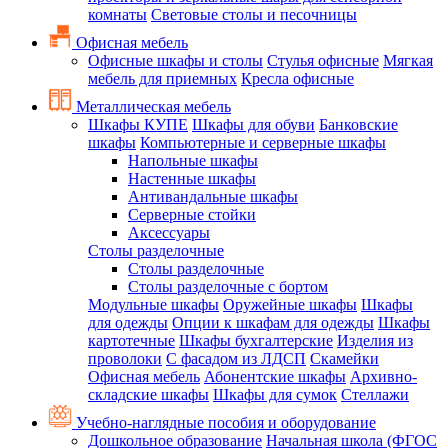
комнаты
Световые столы и песочницы
Офисная мебель
Офисные шкафы и столы
Стулья офисные
Мягкая
мебель для приемных
Кресла офисные
Металлическая мебель
Шкафы КУПЕ
Шкафы для обуви
Банковские
шкафы
Компьютерные и серверные шкафы
Напольные шкафы
Настенные шкафы
Антивандальные шкафы
Серверные стойки
Аксессуары
Столы разделочные
Столы разделочные
Столы разделочные с бортом
Модульные шкафы
Оружейные шкафы
Шкафы
для одежды
Опции к шкафам для одежды
Шкафы
картотечные
Шкафы бухгалтерские
Изделия из
проволоки
С фасадом из ЛДСП
Скамейки
Офисная мебель
Абонентские шкафы
Архивно-
складские шкафы
Шкафы для сумок
Стеллажи
Учебно-наглядные пособия и оборудование
Дошкольное образование
Начальная школа (ФГОС