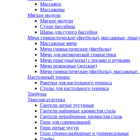
Массажер
Массажеры
Мягкие модули
Мягкие модули
Сухие бассейны
Шары для сухого бассейна
Мячи гимнастические (фитболы), массажные, прыгу
Массажные мячи
Мячи гимнастические (фитболы)
Мячи для ритмической гимнастики
Мячи прыгуны(хопы) с рогами и ручками
Мячи резиновые (детские)
Мячи гимнастические (фитболы), массажные,
Настольный теннис
Ракетки для настольного тенниса
Столы для настольного тенниса
Трибуны
Тяжелая атлетика
Гантели литые чугунные
Гантели наборные хромистая сталь
Гантели неразборные хромистая сталь
Гири для соревнований
Гири литые чугун
Гири сборно-разборные и универсальные
Грифы