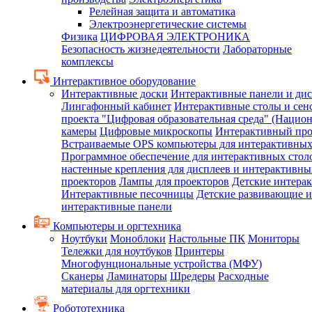
Релейная защита и автоматика
Электроэнергетические системы
Физика
ЦИФРОВАЯ ЭЛЕКТРОНИКА
Безопасность жизнедеятельности
Лабораторные
комплексы
Интерактивное оборудование
Интерактивные доски
Интерактивные панели и ди
Лингафонный кабинет
Интерактивные столы и сен
проекта "Цифровая образовательная среда" (Нацио
камеры
Цифровые микроскопы
Интерактивный про
Встраиваемые OPS компьютеры для интерактивных
Программное обеспечение для интерактивных стол
настенные крепления для дисплеев и интерактивны
проекторов
Лампы для проекторов
Детские интера
Интерактивные песочницы
Детские развивающие и
интерактивные панели
Компьютеры и оргтехника
Ноутбуки
Моноблоки
Настольные ПК
Мониторы
Тележки для ноутбуков
Принтеры
Многофунциональные устройства (МФУ)
Сканеры
Ламинаторы
Шредеры
Расходные
материалы для оргтехники
Робототехника