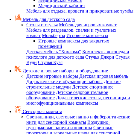
Медицинская мебель
Медицинский кабинет
Мебель для отдыха, кровати и прикроватные тумбы
Мебель для детского сада
Столы и стулья
Мебель для игровых комнат
Мебель для раздевалок, спален и туалетных
комнат
Мольберты
Игровые комплексы
Игровые комплексы для закрытых
помещений
Детская мебель "Хохлома"
Комплекты логопеда и
психолога для детского сада
Стулья Джери
Стулья
Вуди
Стулья Кузя
Детские игровые наборы и оборудование
Детские игровые наборы
Детская игровая мебель
Дидактические и обучающие наборы
Детские
строительные модули
Детское спортивное
оборудование
Детское оздоровительное
оборудование
Дидактические столы, песочницы и
многофункциональные комплексы
Сенсорная комната
Светильники, световые панно и фибероптические
нити для сенсорной комнаты
Воздушно-
пузырьковые панели и колонны
Световые
проекторы и зеркальные шары для сенсорной