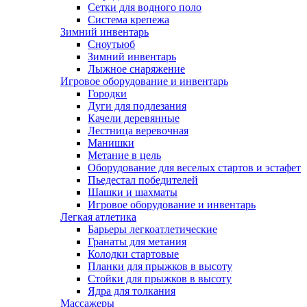
Сетки для водного поло
Система крепежа
Зимний инвентарь
Сноутьюб
Зимний инвентарь
Лыжное снаряжение
Игровое оборудование и инвентарь
Городки
Дуги для подлезания
Качели деревянные
Лестница веревочная
Манишки
Метание в цель
Оборудование для веселых стартов и эстафет
Пьедестал победителей
Шашки и шахматы
Игровое оборудование и инвентарь
Легкая атлетика
Барьеры легкоатлетические
Гранаты для метания
Колодки стартовые
Планки для прыжков в высоту
Стойки для прыжков в высоту
Ядра для толкания
Массажеры