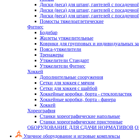
Диски (веса) для штанг, гантелей с посадочно
Диски (веса) для штанг, гантелей с посадочно
Диски (веса) для штанг, гантелей с посадочно
Помосты тяжелоатлетические
Фитнес
Бодибар
Жилеты утяжелительные
Коврики для групповых и индивидуальных з
Пояса-утяжелители
Тренажеры
Утяжелители Стандарт
Утяжелители Фитнес
Хоккей
Дополнительные сооружения
Сетки для хоккея с мячом
Сетки для хоккея с шайбой
Хоккейные коробки, борта - стеклопластик
Хоккейные коробки, борта - фанера
Хоккей
Хореография
Станки хореографические напольные
Станки хореографические пристенные
ОБОРУДОВАНИЕ ДЛЯ СДАЧИ НОРМАТИВОВ
О
Уличное оборудование и игровые комплексы