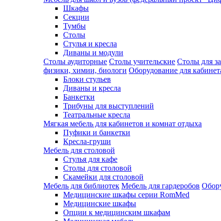
Шкафы
Секции
Тумбы
Столы
Стулья и кресла
Диваны и модули
Столы аудиторные
Столы учительские
Столы для з
физики, химии, биологи
Оборудование для кабинета
Блоки стульев
Диваны и кресла
Банкетки
Трибуны для выступлений
Театральные кресла
Мягкая мебель для кабинетов и комнат отдыха
Пуфики и банкетки
Кресла-груши
Мебель для столовой
Cтулья для кафе
Cтолы для столовой
Скамейки для столовой
Мебель для библиотек
Мебель для гардеробов
Обору
Медицинские шкафы серии RomMed
Медицинские шкафы
Опции к медицинским шкафам