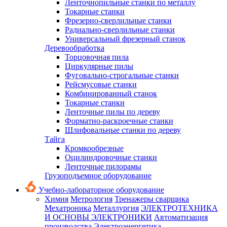
Ленточнопильные станки по металлу
Токарные станки
Фрезерно-сверлильные станки
Радиально-сверлильные станки
Универсальный фрезерный станок
Деревообработка
Торцовочная пила
Циркулярные пилы
Фуговально-строгальные станки
Рейсмусовые станки
Комбинированный станок
Токарные станки
Ленточные пилы по дереву
Форматно-раскроечные станки
Шлифовальные станки по дереву
Тайга
Кромкообрезные
Оцилиндровочные станки
Ленточные пилорамы
Грузоподъемное оборудование
Учебно-лабораторное оборудование
Химия
Метрология
Тренажеры сварщика
Мехатроника
Металлургия
ЭЛЕКТРОТЕХНИКА
И ОСНОВЫ ЭЛЕКТРОНИКИ
Автоматизация
производства
Электроэнергетика