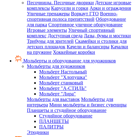
Песочницы. Песочные дворики
Детские игровые
комплексы
Карусели и горки
Арки и ограждения
Уличные тренажеры
Воркаут ГТО
Военно-
спортивная полоса препятствий
Оборудование
для парка
Спортивное уличное оборудование
Игровые элементы
Уличный спортивный
комплекс
Доступная среда
Лазы, бумы и мостики
Трибуны для зрителей
Скамейки и столики для
детских площадок
Качели и балансиры
Качалки
на пружине
Хоккейные коробки
Мольберты и оборудование для художников
Мольберты для художников
Мольберт Настольный
Мольберт "Хлопушка"
Мольберт станковый
Мольберт "А-СТИЛЬ"
Мольберт "Лира"
Мольберты для выставок
Мольберты для
интерьера
Мини мольберты и бизнес сувениры
Планшеты и студийное оборудование
Студийное оборудование
ПЛАНШЕТЫ
ПАЛИТРЫ
Этюдники