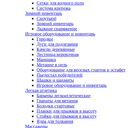
Сетки для водного поло
Система крепежа
Зимний инвентарь
Сноутьюб
Зимний инвентарь
Лыжное снаряжение
Игровое оборудование и инвентарь
Городки
Дуги для подлезания
Качели деревянные
Лестница веревочная
Манишки
Метание в цель
Оборудование для веселых стартов и эстафет
Пьедестал победителей
Шашки и шахматы
Игровое оборудование и инвентарь
Легкая атлетика
Барьеры легкоатлетические
Гранаты для метания
Колодки стартовые
Планки для прыжков в высоту
Стойки для прыжков в высоту
Ядра для толкания
Массажеры