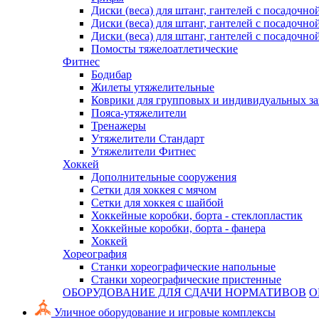
Диски (веса) для штанг, гантелей с посадочно
Диски (веса) для штанг, гантелей с посадочно
Диски (веса) для штанг, гантелей с посадочно
Помосты тяжелоатлетические
Фитнес
Бодибар
Жилеты утяжелительные
Коврики для групповых и индивидуальных з
Пояса-утяжелители
Тренажеры
Утяжелители Стандарт
Утяжелители Фитнес
Хоккей
Дополнительные сооружения
Сетки для хоккея с мячом
Сетки для хоккея с шайбой
Хоккейные коробки, борта - стеклопластик
Хоккейные коробки, борта - фанера
Хоккей
Хореография
Станки хореографические напольные
Станки хореографические пристенные
ОБОРУДОВАНИЕ ДЛЯ СДАЧИ НОРМАТИВОВ
О
Уличное оборудование и игровые комплексы