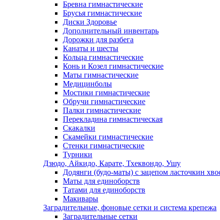
Бревна гимнастические
Брусья гимнастические
Диски Здоровье
Дополнительный инвентарь
Дорожки для разбега
Канаты и шесты
Кольца гимнастические
Конь и Козел гимнастические
Маты гимнастические
Медицинболы
Мостики гимнастические
Обручи гимнастические
Палки гимнастические
Перекладина гимнастическая
Скакалки
Скамейки гимнастические
Стенки гимнастические
Турники
Дзюдо, Айкидо, Карате, Тхеквондо, Ушу
Додянги (будо-маты) с зацепом ласточкин хво
Маты для единоборств
Татами для единоборств
Макивары
Заградительные, фоновые сетки и система крепежа
Заградительные сетки