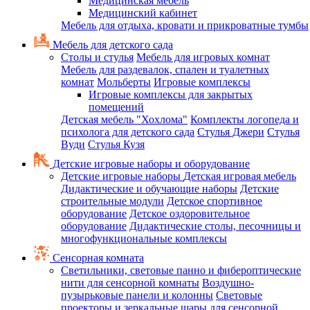
Медицинская мебель
Медицинский кабинет
Мебель для отдыха, кровати и прикроватные тумбы
Мебель для детского сада
Столы и стулья
Мебель для игровых комнат
Мебель для раздевалок, спален и туалетных
комнат
Мольберты
Игровые комплексы
Игровые комплексы для закрытых
помещений
Детская мебель "Хохлома"
Комплекты логопеда и
психолога для детского сада
Стулья Джери
Стулья
Вуди
Стулья Кузя
Детские игровые наборы и оборудование
Детские игровые наборы
Детская игровая мебель
Дидактические и обучающие наборы
Детские
строительные модули
Детское спортивное
оборудование
Детское оздоровительное
оборудование
Дидактические столы, песочницы и
многофункциональные комплексы
Сенсорная комната
Светильники, световые панно и фибероптические
нити для сенсорной комнаты
Воздушно-
пузырьковые панели и колонны
Световые
проекторы и зеркальные шары для сенсорной