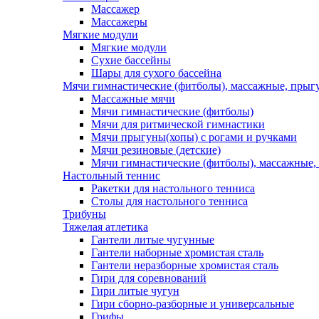
Массажер
Массажеры
Мягкие модули
Мягкие модули
Сухие бассейны
Шары для сухого бассейна
Мячи гимнастические (фитболы), массажные, прыгу
Массажные мячи
Мячи гимнастические (фитболы)
Мячи для ритмической гимнастики
Мячи прыгуны(хопы) с рогами и ручками
Мячи резиновые (детские)
Мячи гимнастические (фитболы), массажные,
Настольный теннис
Ракетки для настольного тенниса
Столы для настольного тенниса
Трибуны
Тяжелая атлетика
Гантели литые чугунные
Гантели наборные хромистая сталь
Гантели неразборные хромистая сталь
Гири для соревнований
Гири литые чугун
Гири сборно-разборные и универсальные
Грифы