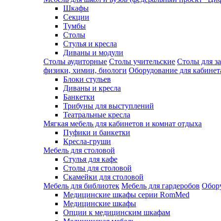
Шкафы
Секции
Тумбы
Столы
Стулья и кресла
Диваны и модули
Столы аудиторные
Столы учительские
Столы для з
физики, химии, биологи
Оборудование для кабинета
Блоки стульев
Диваны и кресла
Банкетки
Трибуны для выступлений
Театральные кресла
Мягкая мебель для кабинетов и комнат отдыха
Пуфики и банкетки
Кресла-груши
Мебель для столовой
Cтулья для кафе
Cтолы для столовой
Скамейки для столовой
Мебель для библиотек
Мебель для гардеробов
Обору
Медицинские шкафы серии RomMed
Медицинские шкафы
Опции к медицинским шкафам