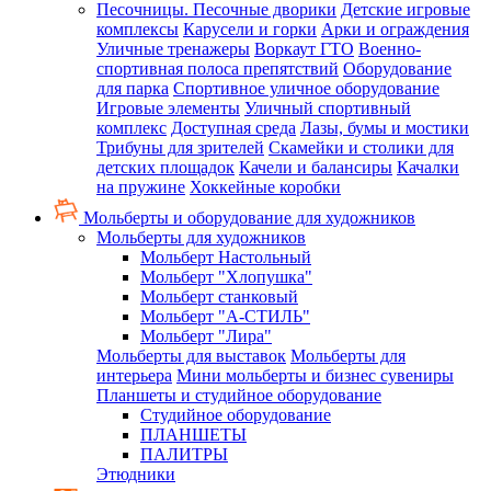
Песочницы. Песочные дворики
Детские игровые
комплексы
Карусели и горки
Арки и ограждения
Уличные тренажеры
Воркаут ГТО
Военно-
спортивная полоса препятствий
Оборудование
для парка
Спортивное уличное оборудование
Игровые элементы
Уличный спортивный
комплекс
Доступная среда
Лазы, бумы и мостики
Трибуны для зрителей
Скамейки и столики для
детских площадок
Качели и балансиры
Качалки
на пружине
Хоккейные коробки
Мольберты и оборудование для художников
Мольберты для художников
Мольберт Настольный
Мольберт "Хлопушка"
Мольберт станковый
Мольберт "А-СТИЛЬ"
Мольберт "Лира"
Мольберты для выставок
Мольберты для
интерьера
Мини мольберты и бизнес сувениры
Планшеты и студийное оборудование
Студийное оборудование
ПЛАНШЕТЫ
ПАЛИТРЫ
Этюдники