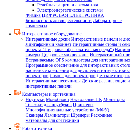
Релейная защита и автоматика
Электроэнергетические системы
Физика
ЦИФРОВАЯ ЭЛЕКТРОНИКА
Безопасность жизнедеятельности
Лабораторные
комплексы
Интерактивное оборудование
Интерактивные доски
Интерактивные панели и ди
Лингафонный кабинет
Интерактивные столы и сен
проекта "Цифровая образовательная среда" (Нацио
камеры
Цифровые микроскопы
Интерактивный про
Встраиваемые OPS компьютеры для интерактивных
Программное обеспечение для интерактивных стол
настенные крепления для дисплеев и интерактивны
проекторов
Лампы для проекторов
Детские интера
Интерактивные песочницы
Детские развивающие и
интерактивные панели
Компьютеры и оргтехника
Ноутбуки
Моноблоки
Настольные ПК
Мониторы
Тележки для ноутбуков
Принтеры
Многофунциональные устройства (МФУ)
Сканеры
Ламинаторы
Шредеры
Расходные
материалы для оргтехники
Робототехника