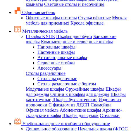
комнаты
Световые столы и песочницы
Офисная мебель
Офисные шкафы и столы
Стулья офисные
Мягкая
мебель для приемных
Кресла офисные
Металлическая мебель
Шкафы КУПЕ
Шкафы для обуви
Банковские
шкафы
Компьютерные и серверные шкафы
Напольные шкафы
Настенные шкафы
Антивандальные шкафы
Серверные стойки
Аксессуары
Столы разделочные
Столы разделочные
Столы разделочные с бортом
Модульные шкафы
Оружейные шкафы
Шкафы
для одежды
Опции к шкафам для одежды
Шкафы
картотечные
Шкафы бухгалтерские
Изделия из
проволоки
С фасадом из ЛДСП
Скамейки
Офисная мебель
Абонентские шкафы
Архивно-
складские шкафы
Шкафы для сумок
Стеллажи
Учебно-наглядные пособия и оборудование
Дошкольное образование
Начальная школа (ФГОС