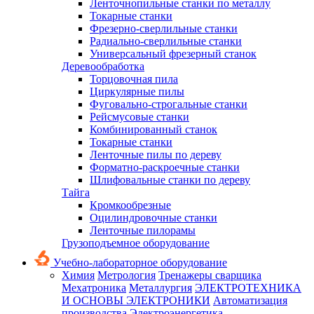
Ленточнопильные станки по металлу
Токарные станки
Фрезерно-сверлильные станки
Радиально-сверлильные станки
Универсальный фрезерный станок
Деревообработка
Торцовочная пила
Циркулярные пилы
Фуговально-строгальные станки
Рейсмусовые станки
Комбинированный станок
Токарные станки
Ленточные пилы по дереву
Форматно-раскроечные станки
Шлифовальные станки по дереву
Тайга
Кромкообрезные
Оцилиндровочные станки
Ленточные пилорамы
Грузоподъемное оборудование
Учебно-лабораторное оборудование
Химия
Метрология
Тренажеры сварщика
Мехатроника
Металлургия
ЭЛЕКТРОТЕХНИКА
И ОСНОВЫ ЭЛЕКТРОНИКИ
Автоматизация
производства
Электроэнергетика