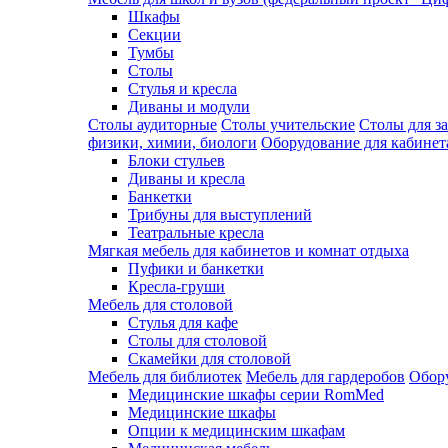
Шкафы
Секции
Тумбы
Столы
Стулья и кресла
Диваны и модули
Столы аудиторные
Столы учительские
Столы для з
физики, химии, биологи
Оборудование для кабинета
Блоки стульев
Диваны и кресла
Банкетки
Трибуны для выступлений
Театральные кресла
Мягкая мебель для кабинетов и комнат отдыха
Пуфики и банкетки
Кресла-груши
Мебель для столовой
Cтулья для кафе
Cтолы для столовой
Скамейки для столовой
Мебель для библиотек
Мебель для гардеробов
Обору
Медицинские шкафы серии RomMed
Медицинские шкафы
Опции к медицинским шкафам