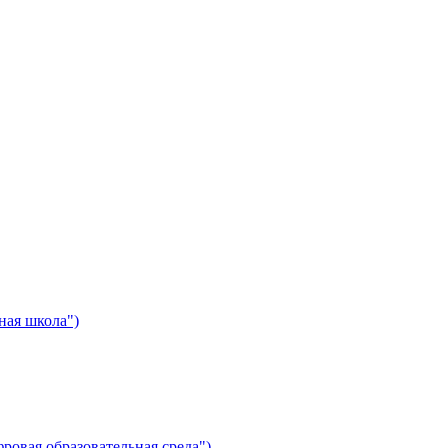
ная школа")
ровая образовательная среда")