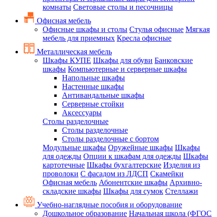
комнаты
Световые столы и песочницы
Офисная мебель
Офисные шкафы и столы
Стулья офисные
Мягкая
мебель для приемных
Кресла офисные
Металлическая мебель
Шкафы КУПЕ
Шкафы для обуви
Банковские
шкафы
Компьютерные и серверные шкафы
Напольные шкафы
Настенные шкафы
Антивандальные шкафы
Серверные стойки
Аксессуары
Столы разделочные
Столы разделочные
Столы разделочные с бортом
Модульные шкафы
Оружейные шкафы
Шкафы
для одежды
Опции к шкафам для одежды
Шкафы
картотечные
Шкафы бухгалтерские
Изделия из
проволоки
С фасадом из ЛДСП
Скамейки
Офисная мебель
Абонентские шкафы
Архивно-
складские шкафы
Шкафы для сумок
Стеллажи
Учебно-наглядные пособия и оборудование
Дошкольное образование
Начальная школа (ФГОС