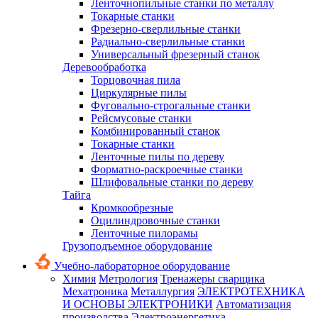
Ленточнопильные станки по металлу
Токарные станки
Фрезерно-сверлильные станки
Радиально-сверлильные станки
Универсальный фрезерный станок
Деревообработка
Торцовочная пила
Циркулярные пилы
Фуговально-строгальные станки
Рейсмусовые станки
Комбинированный станок
Токарные станки
Ленточные пилы по дереву
Форматно-раскроечные станки
Шлифовальные станки по дереву
Тайга
Кромкообрезные
Оцилиндровочные станки
Ленточные пилорамы
Грузоподъемное оборудование
Учебно-лабораторное оборудование
Химия
Метрология
Тренажеры сварщика
Мехатроника
Металлургия
ЭЛЕКТРОТЕХНИКА
И ОСНОВЫ ЭЛЕКТРОНИКИ
Автоматизация
производства
Электроэнергетика