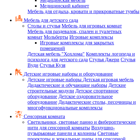
Медицинская мебель
Медицинский кабинет
Мебель для отдыха, кровати и прикроватные тумбы
Мебель для детского сада
Столы и стулья
Мебель для игровых комнат
Мебель для раздевалок, спален и туалетных
комнат
Мольберты
Игровые комплексы
Игровые комплексы для закрытых
помещений
Детская мебель "Хохлома"
Комплекты логопеда и
психолога для детского сада
Стулья Джери
Стулья
Вуди
Стулья Кузя
Детские игровые наборы и оборудование
Детские игровые наборы
Детская игровая мебель
Дидактические и обучающие наборы
Детские
строительные модули
Детское спортивное
оборудование
Детское оздоровительное
оборудование
Дидактические столы, песочницы и
многофункциональные комплексы
Сенсорная комната
Светильники, световые панно и фибероптические
нити для сенсорной комнаты
Воздушно-
пузырьковые панели и колонны
Световые
проекторы и зеркальные шары для сенсорной