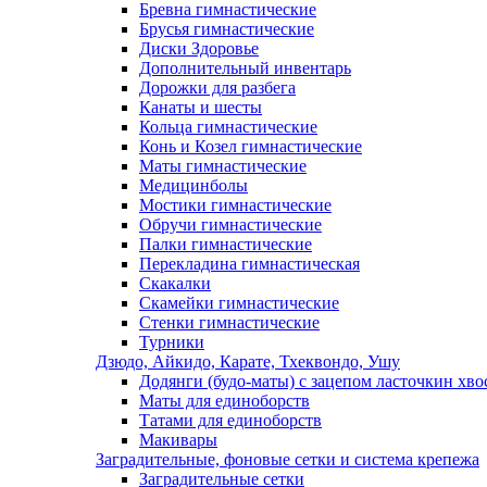
Бревна гимнастические
Брусья гимнастические
Диски Здоровье
Дополнительный инвентарь
Дорожки для разбега
Канаты и шесты
Кольца гимнастические
Конь и Козел гимнастические
Маты гимнастические
Медицинболы
Мостики гимнастические
Обручи гимнастические
Палки гимнастические
Перекладина гимнастическая
Скакалки
Скамейки гимнастические
Стенки гимнастические
Турники
Дзюдо, Айкидо, Карате, Тхеквондо, Ушу
Додянги (будо-маты) с зацепом ласточкин хво
Маты для единоборств
Татами для единоборств
Макивары
Заградительные, фоновые сетки и система крепежа
Заградительные сетки