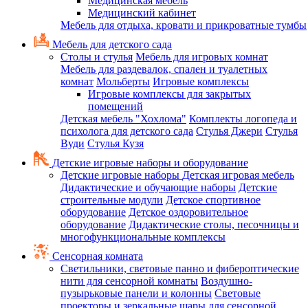
Медицинская мебель
Медицинский кабинет
Мебель для отдыха, кровати и прикроватные тумбы
Мебель для детского сада
Столы и стулья
Мебель для игровых комнат
Мебель для раздевалок, спален и туалетных
комнат
Мольберты
Игровые комплексы
Игровые комплексы для закрытых
помещений
Детская мебель "Хохлома"
Комплекты логопеда и
психолога для детского сада
Стулья Джери
Стулья
Вуди
Стулья Кузя
Детские игровые наборы и оборудование
Детские игровые наборы
Детская игровая мебель
Дидактические и обучающие наборы
Детские
строительные модули
Детское спортивное
оборудование
Детское оздоровительное
оборудование
Дидактические столы, песочницы и
многофункциональные комплексы
Сенсорная комната
Светильники, световые панно и фибероптические
нити для сенсорной комнаты
Воздушно-
пузырьковые панели и колонны
Световые
проекторы и зеркальные шары для сенсорной