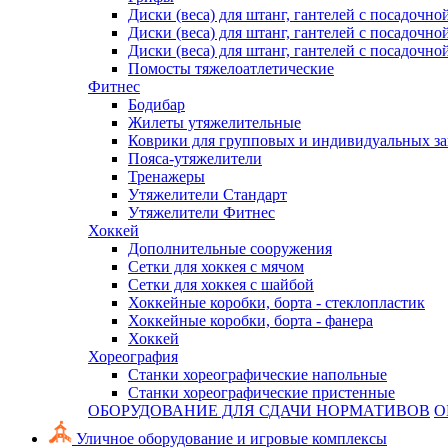
Диски (веса) для штанг, гантелей с посадочно
Диски (веса) для штанг, гантелей с посадочно
Диски (веса) для штанг, гантелей с посадочно
Помосты тяжелоатлетические
Фитнес
Бодибар
Жилеты утяжелительные
Коврики для групповых и индивидуальных з
Пояса-утяжелители
Тренажеры
Утяжелители Стандарт
Утяжелители Фитнес
Хоккей
Дополнительные сооружения
Сетки для хоккея с мячом
Сетки для хоккея с шайбой
Хоккейные коробки, борта - стеклопластик
Хоккейные коробки, борта - фанера
Хоккей
Хореография
Станки хореографические напольные
Станки хореографические пристенные
ОБОРУДОВАНИЕ ДЛЯ СДАЧИ НОРМАТИВОВ
О
Уличное оборудование и игровые комплексы