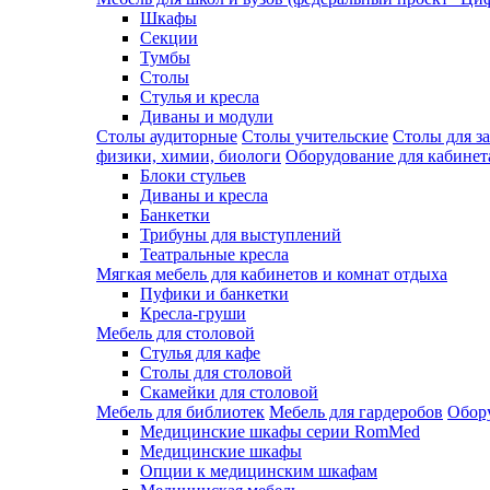
Шкафы
Секции
Тумбы
Столы
Стулья и кресла
Диваны и модули
Столы аудиторные
Столы учительские
Столы для з
физики, химии, биологи
Оборудование для кабинета
Блоки стульев
Диваны и кресла
Банкетки
Трибуны для выступлений
Театральные кресла
Мягкая мебель для кабинетов и комнат отдыха
Пуфики и банкетки
Кресла-груши
Мебель для столовой
Cтулья для кафе
Cтолы для столовой
Скамейки для столовой
Мебель для библиотек
Мебель для гардеробов
Обору
Медицинские шкафы серии RomMed
Медицинские шкафы
Опции к медицинским шкафам