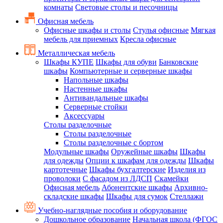
комнаты
Световые столы и песочницы
Офисная мебель
Офисные шкафы и столы
Стулья офисные
Мягкая
мебель для приемных
Кресла офисные
Металлическая мебель
Шкафы КУПЕ
Шкафы для обуви
Банковские
шкафы
Компьютерные и серверные шкафы
Напольные шкафы
Настенные шкафы
Антивандальные шкафы
Серверные стойки
Аксессуары
Столы разделочные
Столы разделочные
Столы разделочные с бортом
Модульные шкафы
Оружейные шкафы
Шкафы
для одежды
Опции к шкафам для одежды
Шкафы
картотечные
Шкафы бухгалтерские
Изделия из
проволоки
С фасадом из ЛДСП
Скамейки
Офисная мебель
Абонентские шкафы
Архивно-
складские шкафы
Шкафы для сумок
Стеллажи
Учебно-наглядные пособия и оборудование
Дошкольное образование
Начальная школа (ФГОС