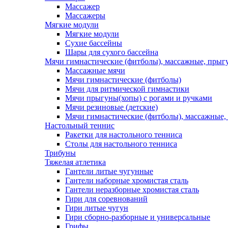
Массажер
Массажеры
Мягкие модули
Мягкие модули
Сухие бассейны
Шары для сухого бассейна
Мячи гимнастические (фитболы), массажные, прыгу
Массажные мячи
Мячи гимнастические (фитболы)
Мячи для ритмической гимнастики
Мячи прыгуны(хопы) с рогами и ручками
Мячи резиновые (детские)
Мячи гимнастические (фитболы), массажные,
Настольный теннис
Ракетки для настольного тенниса
Столы для настольного тенниса
Трибуны
Тяжелая атлетика
Гантели литые чугунные
Гантели наборные хромистая сталь
Гантели неразборные хромистая сталь
Гири для соревнований
Гири литые чугун
Гири сборно-разборные и универсальные
Грифы