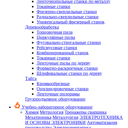
Ленточнопильные станки по металлу
Токарные станки
Фрезерно-сверлильные станки
Радиально-сверлильные станки
Универсальный фрезерный станок
Деревообработка
Торцовочная пила
Циркулярные пилы
Фуговально-строгальные станки
Рейсмусовые станки
Комбинированный станок
Токарные станки
Ленточные пилы по дереву
Форматно-раскроечные станки
Шлифовальные станки по дереву
Тайга
Кромкообрезные
Оцилиндровочные станки
Ленточные пилорамы
Грузоподъемное оборудование
Учебно-лабораторное оборудование
Химия
Метрология
Тренажеры сварщика
Мехатроника
Металлургия
ЭЛЕКТРОТЕХНИКА
И ОСНОВЫ ЭЛЕКТРОНИКИ
Автоматизация
производства
Электроэнергетика