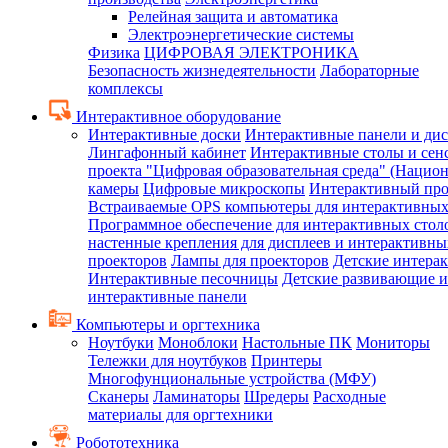
Релейная защита и автоматика
Электроэнергетические системы
Физика
ЦИФРОВАЯ ЭЛЕКТРОНИКА
Безопасность жизнедеятельности
Лабораторные
комплексы
Интерактивное оборудование
Интерактивные доски
Интерактивные панели и ди
Лингафонный кабинет
Интерактивные столы и сен
проекта "Цифровая образовательная среда" (Нацио
камеры
Цифровые микроскопы
Интерактивный про
Встраиваемые OPS компьютеры для интерактивных
Программное обеспечение для интерактивных стол
настенные крепления для дисплеев и интерактивны
проекторов
Лампы для проекторов
Детские интера
Интерактивные песочницы
Детские развивающие и
интерактивные панели
Компьютеры и оргтехника
Ноутбуки
Моноблоки
Настольные ПК
Мониторы
Тележки для ноутбуков
Принтеры
Многофунциональные устройства (МФУ)
Сканеры
Ламинаторы
Шредеры
Расходные
материалы для оргтехники
Робототехника