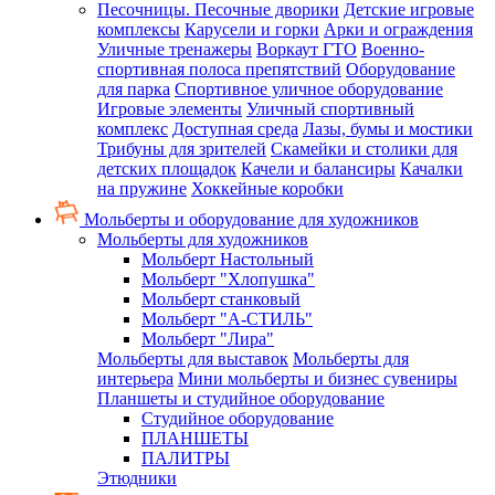
Песочницы. Песочные дворики
Детские игровые
комплексы
Карусели и горки
Арки и ограждения
Уличные тренажеры
Воркаут ГТО
Военно-
спортивная полоса препятствий
Оборудование
для парка
Спортивное уличное оборудование
Игровые элементы
Уличный спортивный
комплекс
Доступная среда
Лазы, бумы и мостики
Трибуны для зрителей
Скамейки и столики для
детских площадок
Качели и балансиры
Качалки
на пружине
Хоккейные коробки
Мольберты и оборудование для художников
Мольберты для художников
Мольберт Настольный
Мольберт "Хлопушка"
Мольберт станковый
Мольберт "А-СТИЛЬ"
Мольберт "Лира"
Мольберты для выставок
Мольберты для
интерьера
Мини мольберты и бизнес сувениры
Планшеты и студийное оборудование
Студийное оборудование
ПЛАНШЕТЫ
ПАЛИТРЫ
Этюдники