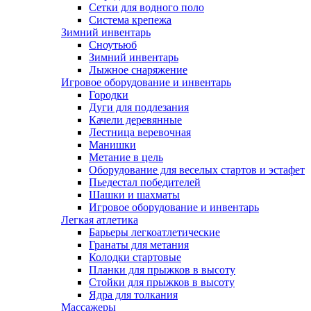
Сетки для водного поло
Система крепежа
Зимний инвентарь
Сноутьюб
Зимний инвентарь
Лыжное снаряжение
Игровое оборудование и инвентарь
Городки
Дуги для подлезания
Качели деревянные
Лестница веревочная
Манишки
Метание в цель
Оборудование для веселых стартов и эстафет
Пьедестал победителей
Шашки и шахматы
Игровое оборудование и инвентарь
Легкая атлетика
Барьеры легкоатлетические
Гранаты для метания
Колодки стартовые
Планки для прыжков в высоту
Стойки для прыжков в высоту
Ядра для толкания
Массажеры