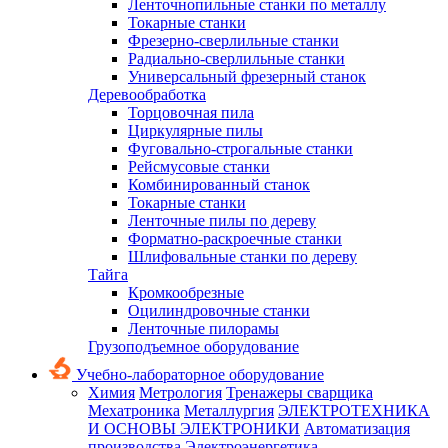
Ленточнопильные станки по металлу
Токарные станки
Фрезерно-сверлильные станки
Радиально-сверлильные станки
Универсальный фрезерный станок
Деревообработка
Торцовочная пила
Циркулярные пилы
Фуговально-строгальные станки
Рейсмусовые станки
Комбинированный станок
Токарные станки
Ленточные пилы по дереву
Форматно-раскроечные станки
Шлифовальные станки по дереву
Тайга
Кромкообрезные
Оцилиндровочные станки
Ленточные пилорамы
Грузоподъемное оборудование
Учебно-лабораторное оборудование
Химия
Метрология
Тренажеры сварщика
Мехатроника
Металлургия
ЭЛЕКТРОТЕХНИКА
И ОСНОВЫ ЭЛЕКТРОНИКИ
Автоматизация
производства
Электроэнергетика