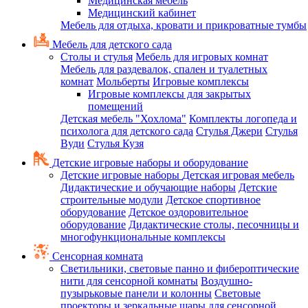
Медицинская мебель
Медицинский кабинет
Мебель для отдыха, кровати и прикроватные тумбы
Мебель для детского сада
Столы и стулья
Мебель для игровых комнат
Мебель для раздевалок, спален и туалетных
комнат
Мольберты
Игровые комплексы
Игровые комплексы для закрытых
помещений
Детская мебель "Хохлома"
Комплекты логопеда и
психолога для детского сада
Стулья Джери
Стулья
Вуди
Стулья Кузя
Детские игровые наборы и оборудование
Детские игровые наборы
Детская игровая мебель
Дидактические и обучающие наборы
Детские
строительные модули
Детское спортивное
оборудование
Детское оздоровительное
оборудование
Дидактические столы, песочницы и
многофункциональные комплексы
Сенсорная комната
Светильники, световые панно и фибероптические
нити для сенсорной комнаты
Воздушно-
пузырьковые панели и колонны
Световые
проекторы и зеркальные шары для сенсорной