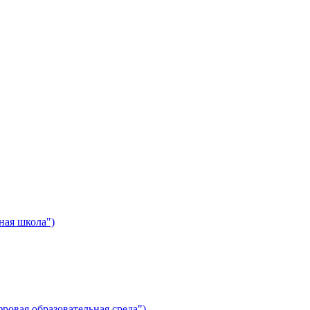
ная школа")
ровая образовательная среда")