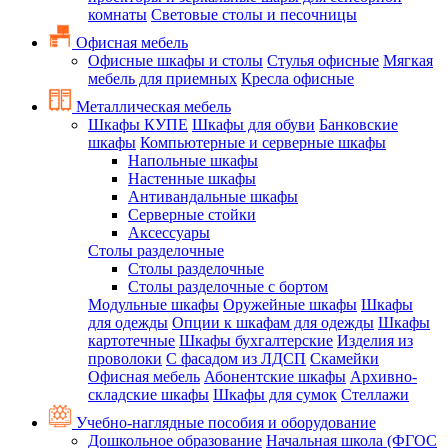
комнаты
Световые столы и песочницы
Офисная мебель
Офисные шкафы и столы
Стулья офисные
Мягкая
мебель для приемных
Кресла офисные
Металлическая мебель
Шкафы КУПЕ
Шкафы для обуви
Банковские
шкафы
Компьютерные и серверные шкафы
Напольные шкафы
Настенные шкафы
Антивандальные шкафы
Серверные стойки
Аксессуары
Столы разделочные
Столы разделочные
Столы разделочные с бортом
Модульные шкафы
Оружейные шкафы
Шкафы
для одежды
Опции к шкафам для одежды
Шкафы
картотечные
Шкафы бухгалтерские
Изделия из
проволоки
С фасадом из ЛДСП
Скамейки
Офисная мебель
Абонентские шкафы
Архивно-
складские шкафы
Шкафы для сумок
Стеллажи
Учебно-наглядные пособия и оборудование
Дошкольное образование
Начальная школа (ФГОС