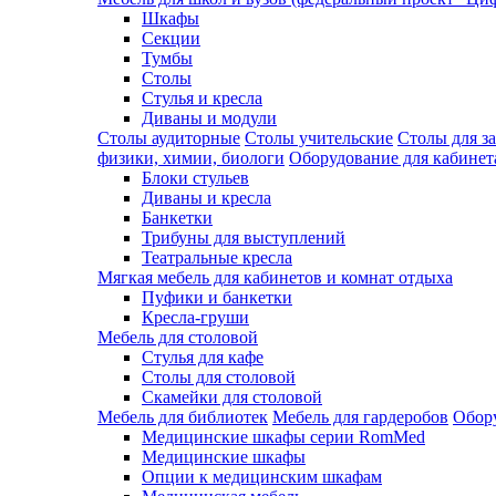
Шкафы
Секции
Тумбы
Столы
Стулья и кресла
Диваны и модули
Столы аудиторные
Столы учительские
Столы для з
физики, химии, биологи
Оборудование для кабинета
Блоки стульев
Диваны и кресла
Банкетки
Трибуны для выступлений
Театральные кресла
Мягкая мебель для кабинетов и комнат отдыха
Пуфики и банкетки
Кресла-груши
Мебель для столовой
Cтулья для кафе
Cтолы для столовой
Скамейки для столовой
Мебель для библиотек
Мебель для гардеробов
Обору
Медицинские шкафы серии RomMed
Медицинские шкафы
Опции к медицинским шкафам