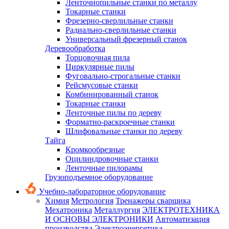
Ленточнопильные станки по металлу
Токарные станки
Фрезерно-сверлильные станки
Радиально-сверлильные станки
Универсальный фрезерный станок
Деревообработка
Торцовочная пила
Циркулярные пилы
Фуговально-строгальные станки
Рейсмусовые станки
Комбинированный станок
Токарные станки
Ленточные пилы по дереву
Форматно-раскроечные станки
Шлифовальные станки по дереву
Тайга
Кромкообрезные
Оцилиндровочные станки
Ленточные пилорамы
Грузоподъемное оборудование
Учебно-лабораторное оборудование
Химия
Метрология
Тренажеры сварщика
Мехатроника
Металлургия
ЭЛЕКТРОТЕХНИКА
И ОСНОВЫ ЭЛЕКТРОНИКИ
Автоматизация
производства
Электроэнергетика