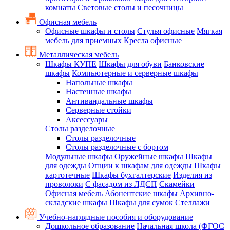
комнаты
Световые столы и песочницы
Офисная мебель
Офисные шкафы и столы
Стулья офисные
Мягкая
мебель для приемных
Кресла офисные
Металлическая мебель
Шкафы КУПЕ
Шкафы для обуви
Банковские
шкафы
Компьютерные и серверные шкафы
Напольные шкафы
Настенные шкафы
Антивандальные шкафы
Серверные стойки
Аксессуары
Столы разделочные
Столы разделочные
Столы разделочные с бортом
Модульные шкафы
Оружейные шкафы
Шкафы
для одежды
Опции к шкафам для одежды
Шкафы
картотечные
Шкафы бухгалтерские
Изделия из
проволоки
С фасадом из ЛДСП
Скамейки
Офисная мебель
Абонентские шкафы
Архивно-
складские шкафы
Шкафы для сумок
Стеллажи
Учебно-наглядные пособия и оборудование
Дошкольное образование
Начальная школа (ФГОС