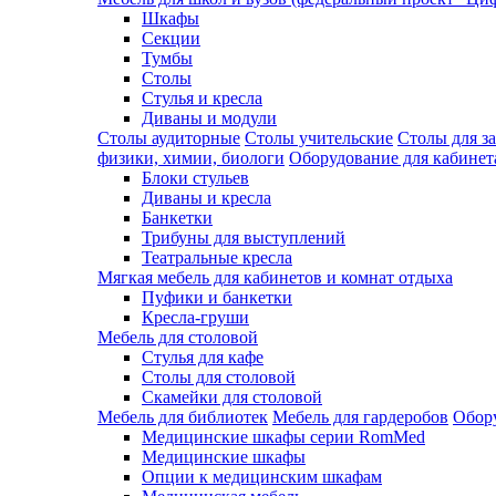
Шкафы
Секции
Тумбы
Столы
Стулья и кресла
Диваны и модули
Столы аудиторные
Столы учительские
Столы для з
физики, химии, биологи
Оборудование для кабинета
Блоки стульев
Диваны и кресла
Банкетки
Трибуны для выступлений
Театральные кресла
Мягкая мебель для кабинетов и комнат отдыха
Пуфики и банкетки
Кресла-груши
Мебель для столовой
Cтулья для кафе
Cтолы для столовой
Скамейки для столовой
Мебель для библиотек
Мебель для гардеробов
Обору
Медицинские шкафы серии RomMed
Медицинские шкафы
Опции к медицинским шкафам