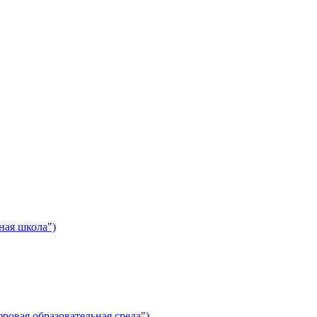
ная школа")
ровая образовательная среда")