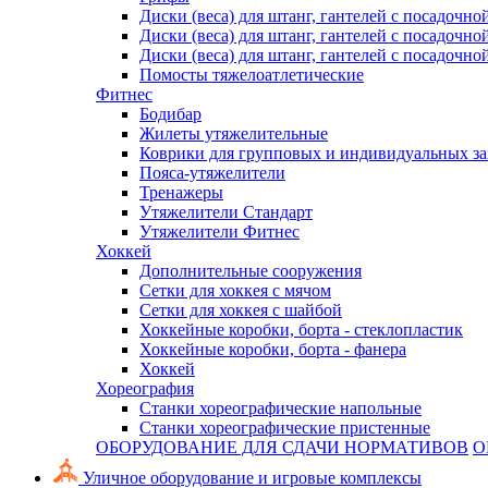
Диски (веса) для штанг, гантелей с посадочно
Диски (веса) для штанг, гантелей с посадочно
Диски (веса) для штанг, гантелей с посадочно
Помосты тяжелоатлетические
Фитнес
Бодибар
Жилеты утяжелительные
Коврики для групповых и индивидуальных з
Пояса-утяжелители
Тренажеры
Утяжелители Стандарт
Утяжелители Фитнес
Хоккей
Дополнительные сооружения
Сетки для хоккея с мячом
Сетки для хоккея с шайбой
Хоккейные коробки, борта - стеклопластик
Хоккейные коробки, борта - фанера
Хоккей
Хореография
Станки хореографические напольные
Станки хореографические пристенные
ОБОРУДОВАНИЕ ДЛЯ СДАЧИ НОРМАТИВОВ
О
Уличное оборудование и игровые комплексы