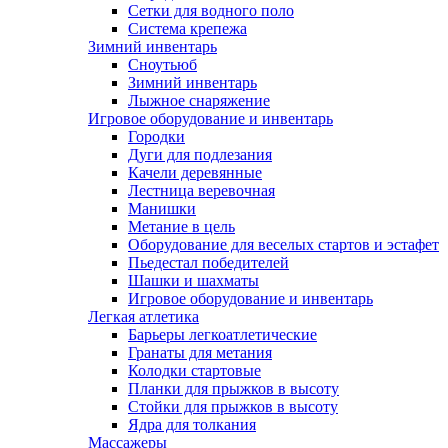
Сетки для водного поло
Система крепежа
Зимний инвентарь
Сноутьюб
Зимний инвентарь
Лыжное снаряжение
Игровое оборудование и инвентарь
Городки
Дуги для подлезания
Качели деревянные
Лестница веревочная
Манишки
Метание в цель
Оборудование для веселых стартов и эстафет
Пьедестал победителей
Шашки и шахматы
Игровое оборудование и инвентарь
Легкая атлетика
Барьеры легкоатлетические
Гранаты для метания
Колодки стартовые
Планки для прыжков в высоту
Стойки для прыжков в высоту
Ядра для толкания
Массажеры