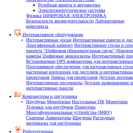
Релейная защита и автоматика
Электроэнергетические системы
Физика
ЦИФРОВАЯ ЭЛЕКТРОНИКА
Безопасность жизнедеятельности
Лабораторные
комплексы
Интерактивное оборудование
Интерактивные доски
Интерактивные панели и ди
Лингафонный кабинет
Интерактивные столы и сен
проекта "Цифровая образовательная среда" (Нацио
камеры
Цифровые микроскопы
Интерактивный про
Встраиваемые OPS компьютеры для интерактивных
Программное обеспечение для интерактивных стол
настенные крепления для дисплеев и интерактивны
проекторов
Лампы для проекторов
Детские интера
Интерактивные песочницы
Детские развивающие и
интерактивные панели
Компьютеры и оргтехника
Ноутбуки
Моноблоки
Настольные ПК
Мониторы
Тележки для ноутбуков
Принтеры
Многофунциональные устройства (МФУ)
Сканеры
Ламинаторы
Шредеры
Расходные
материалы для оргтехники
Робототехника