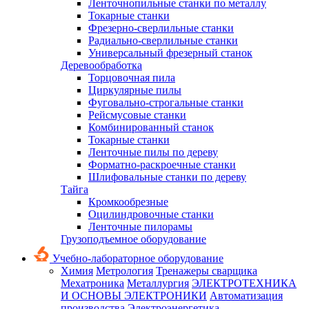
Ленточнопильные станки по металлу
Токарные станки
Фрезерно-сверлильные станки
Радиально-сверлильные станки
Универсальный фрезерный станок
Деревообработка
Торцовочная пила
Циркулярные пилы
Фуговально-строгальные станки
Рейсмусовые станки
Комбинированный станок
Токарные станки
Ленточные пилы по дереву
Форматно-раскроечные станки
Шлифовальные станки по дереву
Тайга
Кромкообрезные
Оцилиндровочные станки
Ленточные пилорамы
Грузоподъемное оборудование
Учебно-лабораторное оборудование
Химия
Метрология
Тренажеры сварщика
Мехатроника
Металлургия
ЭЛЕКТРОТЕХНИКА
И ОСНОВЫ ЭЛЕКТРОНИКИ
Автоматизация
производства
Электроэнергетика