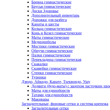
Бревна гимнастические
Брусья гимнастические
Диски Здоровье
Дополнительный инвентарь
Дорожки для разбега
Канаты и шесты
Кольца гимнастические
Конь и Козел гимнастические
Маты гимнастические
Медицинболы
Мостики гимнастические
Обручи гимнастические
Палки гимнастические
Перекладина гимнастическая
Скакалки
Скамейки гимнастические
Стенки гимнастические
Турники
Дзюдо, Айкидо, Карате, Тхеквондо, Ушу
Додянги (будо-маты) с зацепом ласточкин хво
Маты для единоборств
Татами для единоборств
Макивары
Заградительные, фоновые сетки и система крепежа
Заградительные сетки