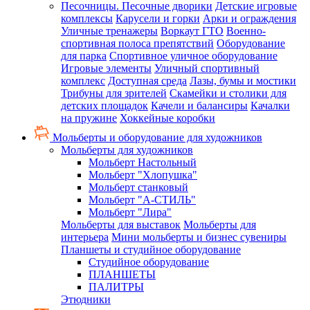
Песочницы. Песочные дворики
Детские игровые
комплексы
Карусели и горки
Арки и ограждения
Уличные тренажеры
Воркаут ГТО
Военно-
спортивная полоса препятствий
Оборудование
для парка
Спортивное уличное оборудование
Игровые элементы
Уличный спортивный
комплекс
Доступная среда
Лазы, бумы и мостики
Трибуны для зрителей
Скамейки и столики для
детских площадок
Качели и балансиры
Качалки
на пружине
Хоккейные коробки
Мольберты и оборудование для художников
Мольберты для художников
Мольберт Настольный
Мольберт "Хлопушка"
Мольберт станковый
Мольберт "А-СТИЛЬ"
Мольберт "Лира"
Мольберты для выставок
Мольберты для
интерьера
Мини мольберты и бизнес сувениры
Планшеты и студийное оборудование
Студийное оборудование
ПЛАНШЕТЫ
ПАЛИТРЫ
Этюдники