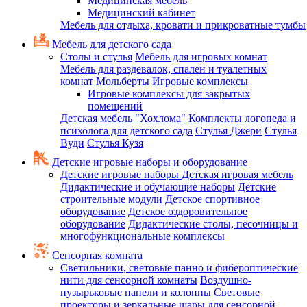
Медицинская мебель
Медицинский кабинет
Мебель для отдыха, кровати и прикроватные тумбы
Мебель для детского сада
Столы и стулья
Мебель для игровых комнат
Мебель для раздевалок, спален и туалетных
комнат
Мольберты
Игровые комплексы
Игровые комплексы для закрытых
помещений
Детская мебель "Хохлома"
Комплекты логопеда и
психолога для детского сада
Стулья Джери
Стулья
Вуди
Стулья Кузя
Детские игровые наборы и оборудование
Детские игровые наборы
Детская игровая мебель
Дидактические и обучающие наборы
Детские
строительные модули
Детское спортивное
оборудование
Детское оздоровительное
оборудование
Дидактические столы, песочницы и
многофункциональные комплексы
Сенсорная комната
Светильники, световые панно и фибероптические
нити для сенсорной комнаты
Воздушно-
пузырьковые панели и колонны
Световые
проекторы и зеркальные шары для сенсорной