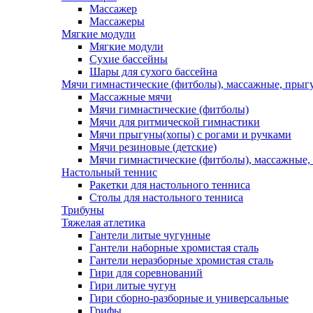
Массажер
Массажеры
Мягкие модули
Мягкие модули
Сухие бассейны
Шары для сухого бассейна
Мячи гимнастические (фитболы), массажные, прыгу
Массажные мячи
Мячи гимнастические (фитболы)
Мячи для ритмической гимнастики
Мячи прыгуны(хопы) с рогами и ручками
Мячи резиновые (детские)
Мячи гимнастические (фитболы), массажные,
Настольный теннис
Ракетки для настольного тенниса
Столы для настольного тенниса
Трибуны
Тяжелая атлетика
Гантели литые чугунные
Гантели наборные хромистая сталь
Гантели неразборные хромистая сталь
Гири для соревнований
Гири литые чугун
Гири сборно-разборные и универсальные
Грифы