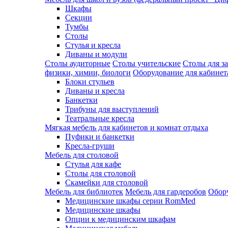
Шкафы
Секции
Тумбы
Столы
Стулья и кресла
Диваны и модули
Столы аудиторные
Столы учительские
Столы для з
физики, химии, биологи
Оборудование для кабинета
Блоки стульев
Диваны и кресла
Банкетки
Трибуны для выступлений
Театральные кресла
Мягкая мебель для кабинетов и комнат отдыха
Пуфики и банкетки
Кресла-груши
Мебель для столовой
Cтулья для кафе
Cтолы для столовой
Скамейки для столовой
Мебель для библиотек
Мебель для гардеробов
Обору
Медицинские шкафы серии RomMed
Медицинские шкафы
Опции к медицинским шкафам