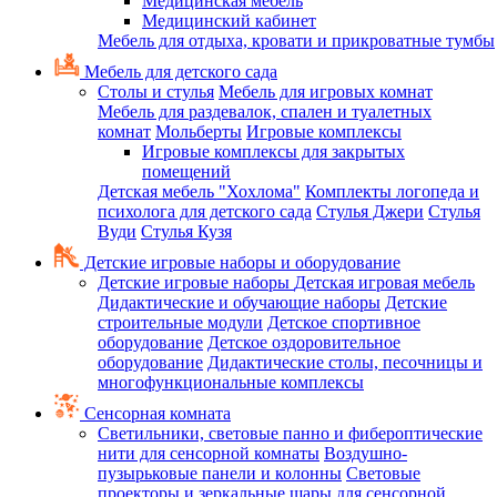
Медицинская мебель
Медицинский кабинет
Мебель для отдыха, кровати и прикроватные тумбы
Мебель для детского сада
Столы и стулья
Мебель для игровых комнат
Мебель для раздевалок, спален и туалетных
комнат
Мольберты
Игровые комплексы
Игровые комплексы для закрытых
помещений
Детская мебель "Хохлома"
Комплекты логопеда и
психолога для детского сада
Стулья Джери
Стулья
Вуди
Стулья Кузя
Детские игровые наборы и оборудование
Детские игровые наборы
Детская игровая мебель
Дидактические и обучающие наборы
Детские
строительные модули
Детское спортивное
оборудование
Детское оздоровительное
оборудование
Дидактические столы, песочницы и
многофункциональные комплексы
Сенсорная комната
Светильники, световые панно и фибероптические
нити для сенсорной комнаты
Воздушно-
пузырьковые панели и колонны
Световые
проекторы и зеркальные шары для сенсорной