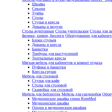
Шкафы
Секции
Тумбы
Столы
Стулья и кресла
Диваны и модули
Столы аудиторные
Столы учительские
Столы для з
физики, химии, биологи
Оборудование для кабинета
Блоки стульев
Диваны и кресла
Банкетки
Трибуны для выступлений
Театральные кресла
Мягкая мебель для кабинетов и комнат отдыха
Пуфики и банкетки
Кресла-груши
Мебель для столовой
Cтулья для кафе
Cтолы для столовой
Скамейки для столовой
Мебель для библиотек
Мебель для гардеробов
Обору
Медицинские шкафы серии RomMed
Медицинские шкафы
Опции к медицинским шкафам