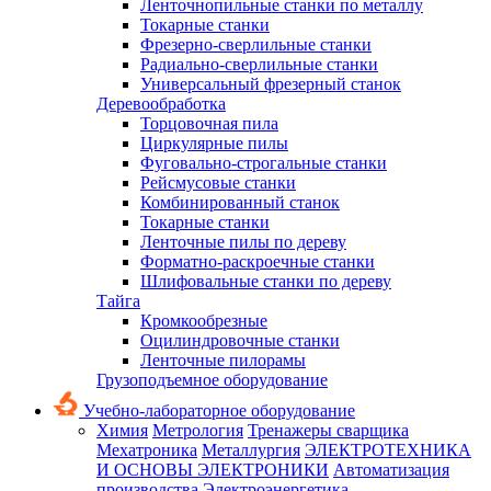
Ленточнопильные станки по металлу
Токарные станки
Фрезерно-сверлильные станки
Радиально-сверлильные станки
Универсальный фрезерный станок
Деревообработка
Торцовочная пила
Циркулярные пилы
Фуговально-строгальные станки
Рейсмусовые станки
Комбинированный станок
Токарные станки
Ленточные пилы по дереву
Форматно-раскроечные станки
Шлифовальные станки по дереву
Тайга
Кромкообрезные
Оцилиндровочные станки
Ленточные пилорамы
Грузоподъемное оборудование
Учебно-лабораторное оборудование
Химия
Метрология
Тренажеры сварщика
Мехатроника
Металлургия
ЭЛЕКТРОТЕХНИКА
И ОСНОВЫ ЭЛЕКТРОНИКИ
Автоматизация
производства
Электроэнергетика