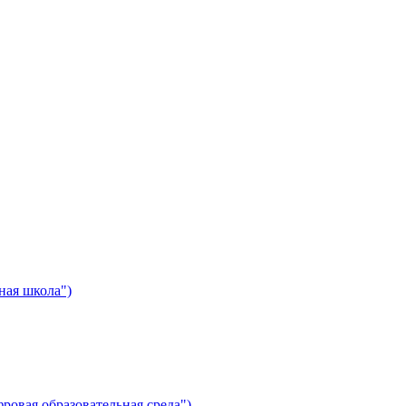
ная школа")
ровая образовательная среда")