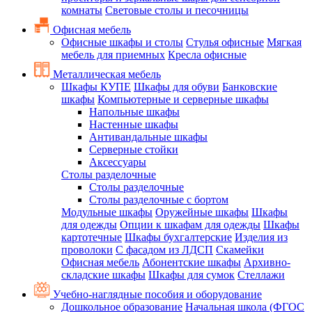
комнаты
Световые столы и песочницы
Офисная мебель
Офисные шкафы и столы
Стулья офисные
Мягкая
мебель для приемных
Кресла офисные
Металлическая мебель
Шкафы КУПЕ
Шкафы для обуви
Банковские
шкафы
Компьютерные и серверные шкафы
Напольные шкафы
Настенные шкафы
Антивандальные шкафы
Серверные стойки
Аксессуары
Столы разделочные
Столы разделочные
Столы разделочные с бортом
Модульные шкафы
Оружейные шкафы
Шкафы
для одежды
Опции к шкафам для одежды
Шкафы
картотечные
Шкафы бухгалтерские
Изделия из
проволоки
С фасадом из ЛДСП
Скамейки
Офисная мебель
Абонентские шкафы
Архивно-
складские шкафы
Шкафы для сумок
Стеллажи
Учебно-наглядные пособия и оборудование
Дошкольное образование
Начальная школа (ФГОС