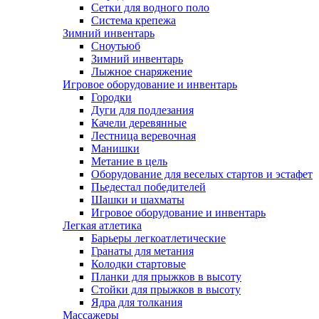
Сетки для водного поло
Система крепежа
Зимний инвентарь
Сноутьюб
Зимний инвентарь
Лыжное снаряжение
Игровое оборудование и инвентарь
Городки
Дуги для подлезания
Качели деревянные
Лестница веревочная
Манишки
Метание в цель
Оборудование для веселых стартов и эстафет
Пьедестал победителей
Шашки и шахматы
Игровое оборудование и инвентарь
Легкая атлетика
Барьеры легкоатлетические
Гранаты для метания
Колодки стартовые
Планки для прыжков в высоту
Стойки для прыжков в высоту
Ядра для толкания
Массажеры