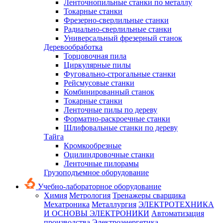
Ленточнопильные станки по металлу
Токарные станки
Фрезерно-сверлильные станки
Радиально-сверлильные станки
Универсальный фрезерный станок
Деревообработка
Торцовочная пила
Циркулярные пилы
Фуговально-строгальные станки
Рейсмусовые станки
Комбинированный станок
Токарные станки
Ленточные пилы по дереву
Форматно-раскроечные станки
Шлифовальные станки по дереву
Тайга
Кромкообрезные
Оцилиндровочные станки
Ленточные пилорамы
Грузоподъемное оборудование
Учебно-лабораторное оборудование
Химия
Метрология
Тренажеры сварщика
Мехатроника
Металлургия
ЭЛЕКТРОТЕХНИКА
И ОСНОВЫ ЭЛЕКТРОНИКИ
Автоматизация
производства
Электроэнергетика