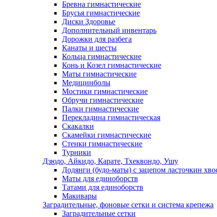
Бревна гимнастические
Брусья гимнастические
Диски Здоровье
Дополнительный инвентарь
Дорожки для разбега
Канаты и шесты
Кольца гимнастические
Конь и Козел гимнастические
Маты гимнастические
Медицинболы
Мостики гимнастические
Обручи гимнастические
Палки гимнастические
Перекладина гимнастическая
Скакалки
Скамейки гимнастические
Стенки гимнастические
Турники
Дзюдо, Айкидо, Карате, Тхеквондо, Ушу
Додянги (будо-маты) с зацепом ласточкин хво
Маты для единоборств
Татами для единоборств
Макивары
Заградительные, фоновые сетки и система крепежа
Заградительные сетки