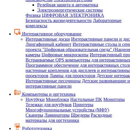
Релейная защита и автоматика
Электроэнергетические системы
Физика
ЦИФРОВАЯ ЭЛЕКТРОНИКА
Безопасность жизнедеятельности
Лабораторные
комплексы
Интерактивное оборудование
Интерактивные доски
Интерактивные панели и ди
Лингафонный кабинет
Интерактивные столы и сен
проекта "Цифровая образовательная среда" (Нацио
камеры
Цифровые микроскопы
Интерактивный про
Встраиваемые OPS компьютеры для интерактивных
Программное обеспечение для интерактивных стол
настенные крепления для дисплеев и интерактивны
проекторов
Лампы для проекторов
Детские интера
Интерактивные песочницы
Детские развивающие и
интерактивные панели
Компьютеры и оргтехника
Ноутбуки
Моноблоки
Настольные ПК
Мониторы
Тележки для ноутбуков
Принтеры
Многофунциональные устройства (МФУ)
Сканеры
Ламинаторы
Шредеры
Расходные
материалы для оргтехники
Робототехника