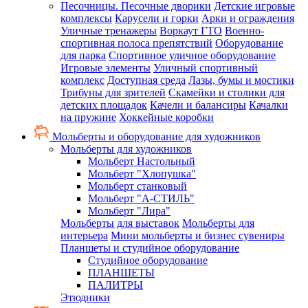
Песочницы. Песочные дворики
Детские игровые
комплексы
Карусели и горки
Арки и ограждения
Уличные тренажеры
Воркаут ГТО
Военно-
спортивная полоса препятствий
Оборудование
для парка
Спортивное уличное оборудование
Игровые элементы
Уличный спортивный
комплекс
Доступная среда
Лазы, бумы и мостики
Трибуны для зрителей
Скамейки и столики для
детских площадок
Качели и балансиры
Качалки
на пружине
Хоккейные коробки
Мольберты и оборудование для художников
Мольберты для художников
Мольберт Настольный
Мольберт "Хлопушка"
Мольберт станковый
Мольберт "А-СТИЛЬ"
Мольберт "Лира"
Мольберты для выставок
Мольберты для
интерьера
Мини мольберты и бизнес сувениры
Планшеты и студийное оборудование
Студийное оборудование
ПЛАНШЕТЫ
ПАЛИТРЫ
Этюдники