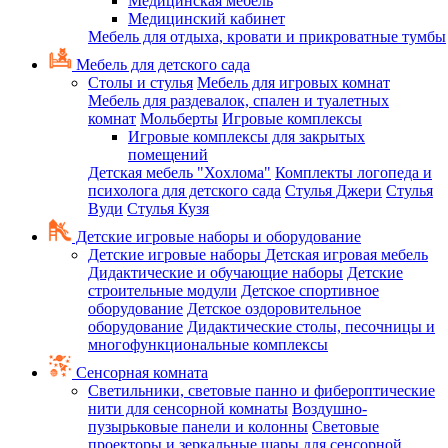
Медицинская мебель
Медицинский кабинет
Мебель для отдыха, кровати и прикроватные тумбы
Мебель для детского сада
Столы и стулья
Мебель для игровых комнат
Мебель для раздевалок, спален и туалетных
комнат
Мольберты
Игровые комплексы
Игровые комплексы для закрытых
помещений
Детская мебель "Хохлома"
Комплекты логопеда и
психолога для детского сада
Стулья Джери
Стулья
Вуди
Стулья Кузя
Детские игровые наборы и оборудование
Детские игровые наборы
Детская игровая мебель
Дидактические и обучающие наборы
Детские
строительные модули
Детское спортивное
оборудование
Детское оздоровительное
оборудование
Дидактические столы, песочницы и
многофункциональные комплексы
Сенсорная комната
Светильники, световые панно и фибероптические
нити для сенсорной комнаты
Воздушно-
пузырьковые панели и колонны
Световые
проекторы и зеркальные шары для сенсорной