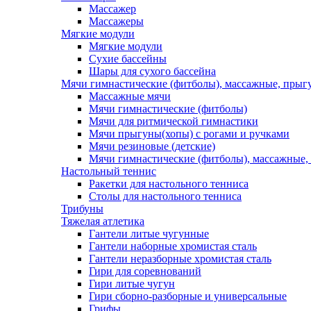
Массажер
Массажеры
Мягкие модули
Мягкие модули
Сухие бассейны
Шары для сухого бассейна
Мячи гимнастические (фитболы), массажные, прыгу
Массажные мячи
Мячи гимнастические (фитболы)
Мячи для ритмической гимнастики
Мячи прыгуны(хопы) с рогами и ручками
Мячи резиновые (детские)
Мячи гимнастические (фитболы), массажные,
Настольный теннис
Ракетки для настольного тенниса
Столы для настольного тенниса
Трибуны
Тяжелая атлетика
Гантели литые чугунные
Гантели наборные хромистая сталь
Гантели неразборные хромистая сталь
Гири для соревнований
Гири литые чугун
Гири сборно-разборные и универсальные
Грифы