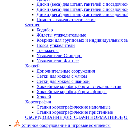
Диски (веса) для штанг, гантелей с посадочно
Диски (веса) для штанг, гантелей с посадочно
Диски (веса) для штанг, гантелей с посадочно
Помосты тяжелоатлетические
Фитнес
Бодибар
Жилеты утяжелительные
Коврики для групповых и индивидуальных з
Пояса-утяжелители
Тренажеры
Утяжелители Стандарт
Утяжелители Фитнес
Хоккей
Дополнительные сооружения
Сетки для хоккея с мячом
Сетки для хоккея с шайбой
Хоккейные коробки, борта - стеклопластик
Хоккейные коробки, борта - фанера
Хоккей
Хореография
Станки хореографические напольные
Станки хореографические пристенные
ОБОРУДОВАНИЕ ДЛЯ СДАЧИ НОРМАТИВОВ
О
Уличное оборудование и игровые комплексы