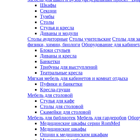
Шкафы
Секции
Тумбы
Столы
Стулья и кресла
Диваны и модули
Столы аудиторные
Столы учительские
Столы для з
физики, химии, биологи
Оборудование для кабинета
Блоки стульев
Диваны и кресла
Банкетки
Трибуны для выступлений
Театральные кресла
Мягкая мебель для кабинетов и комнат отдыха
Пуфики и банкетки
Кресла-груши
Мебель для столовой
Cтулья для кафе
Cтолы для столовой
Скамейки для столовой
Мебель для библиотек
Мебель для гардеробов
Обору
Медицинские шкафы серии RomMed
Медицинские шкафы
Опции к медицинским шкафам