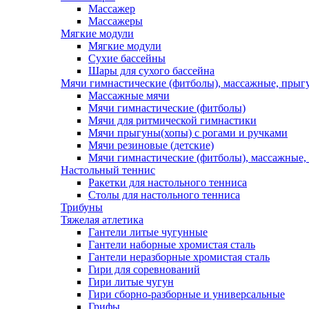
Массажер
Массажеры
Мягкие модули
Мягкие модули
Сухие бассейны
Шары для сухого бассейна
Мячи гимнастические (фитболы), массажные, прыгу
Массажные мячи
Мячи гимнастические (фитболы)
Мячи для ритмической гимнастики
Мячи прыгуны(хопы) с рогами и ручками
Мячи резиновые (детские)
Мячи гимнастические (фитболы), массажные,
Настольный теннис
Ракетки для настольного тенниса
Столы для настольного тенниса
Трибуны
Тяжелая атлетика
Гантели литые чугунные
Гантели наборные хромистая сталь
Гантели неразборные хромистая сталь
Гири для соревнований
Гири литые чугун
Гири сборно-разборные и универсальные
Грифы