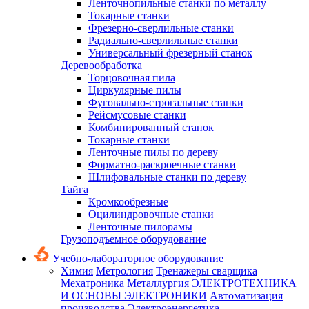
Ленточнопильные станки по металлу
Токарные станки
Фрезерно-сверлильные станки
Радиально-сверлильные станки
Универсальный фрезерный станок
Деревообработка
Торцовочная пила
Циркулярные пилы
Фуговально-строгальные станки
Рейсмусовые станки
Комбинированный станок
Токарные станки
Ленточные пилы по дереву
Форматно-раскроечные станки
Шлифовальные станки по дереву
Тайга
Кромкообрезные
Оцилиндровочные станки
Ленточные пилорамы
Грузоподъемное оборудование
Учебно-лабораторное оборудование
Химия
Метрология
Тренажеры сварщика
Мехатроника
Металлургия
ЭЛЕКТРОТЕХНИКА
И ОСНОВЫ ЭЛЕКТРОНИКИ
Автоматизация
производства
Электроэнергетика