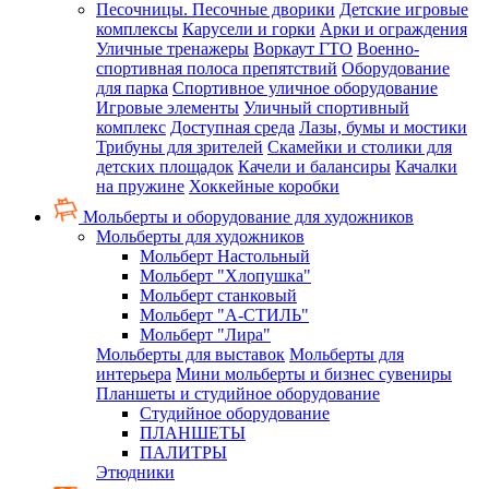
Песочницы. Песочные дворики
Детские игровые
комплексы
Карусели и горки
Арки и ограждения
Уличные тренажеры
Воркаут ГТО
Военно-
спортивная полоса препятствий
Оборудование
для парка
Спортивное уличное оборудование
Игровые элементы
Уличный спортивный
комплекс
Доступная среда
Лазы, бумы и мостики
Трибуны для зрителей
Скамейки и столики для
детских площадок
Качели и балансиры
Качалки
на пружине
Хоккейные коробки
Мольберты и оборудование для художников
Мольберты для художников
Мольберт Настольный
Мольберт "Хлопушка"
Мольберт станковый
Мольберт "А-СТИЛЬ"
Мольберт "Лира"
Мольберты для выставок
Мольберты для
интерьера
Мини мольберты и бизнес сувениры
Планшеты и студийное оборудование
Студийное оборудование
ПЛАНШЕТЫ
ПАЛИТРЫ
Этюдники