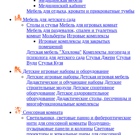
Медицинская мебель
Медицинский кабинет
Мебель для отдыха, кровати и прикроватные тумбы
Мебель для детского сада
Столы и стулья
Мебель для игровых комнат
Мебель для раздевалок, спален и туалетных
комнат
Мольберты
Игровые комплексы
Игровые комплексы для закрытых
помещений
Детская мебель "Хохлома"
Комплекты логопеда и
психолога для детского сада
Стулья Джери
Стулья
Вуди
Стулья Кузя
Детские игровые наборы и оборудование
Детские игровые наборы
Детская игровая мебель
Дидактические и обучающие наборы
Детские
строительные модули
Детское спортивное
оборудование
Детское оздоровительное
оборудование
Дидактические столы, песочницы и
многофункциональные комплексы
Сенсорная комната
Светильники, световые панно и фибероптические
нити для сенсорной комнаты
Воздушно-
пузырьковые панели и колонны
Световые
проекторы и зеркальные шары для сенсорной