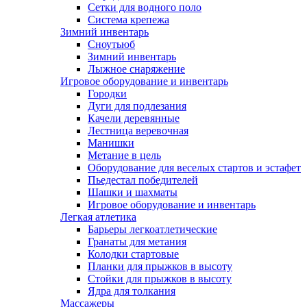
Сетки для водного поло
Система крепежа
Зимний инвентарь
Сноутьюб
Зимний инвентарь
Лыжное снаряжение
Игровое оборудование и инвентарь
Городки
Дуги для подлезания
Качели деревянные
Лестница веревочная
Манишки
Метание в цель
Оборудование для веселых стартов и эстафет
Пьедестал победителей
Шашки и шахматы
Игровое оборудование и инвентарь
Легкая атлетика
Барьеры легкоатлетические
Гранаты для метания
Колодки стартовые
Планки для прыжков в высоту
Стойки для прыжков в высоту
Ядра для толкания
Массажеры