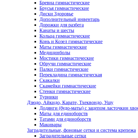
Бревна гимнастические
Брусья гимнастические
Диски Здоровье
Дополнительный инвентарь
Дорожки для разбега
Канаты и шесты
Кольца гимнастические
Конь и Козел гимнастические
Маты гимнастические
Медицинболы
Мостики гимнастические
Обручи гимнастические
Палки гимнастические
Перекладина гимнастическая
Скакалки
Скамейки гимнастические
Стенки гимнастические
Турники
Дзюдо, Айкидо, Карате, Тхеквондо, Ушу
Додянги (будо-маты) с зацепом ласточкин хво
Маты для единоборств
Татами для единоборств
Макивары
Заградительные, фоновые сетки и система крепежа
Заградительные сетки