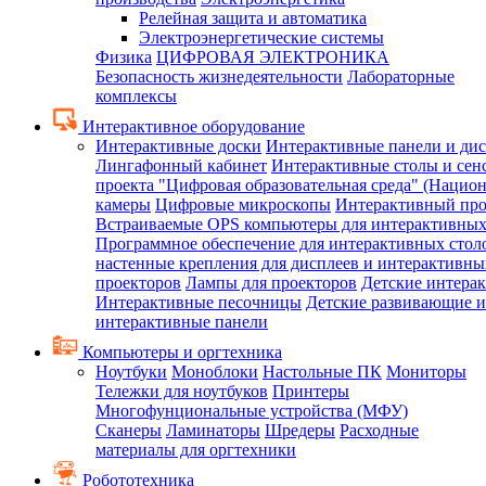
Релейная защита и автоматика
Электроэнергетические системы
Физика
ЦИФРОВАЯ ЭЛЕКТРОНИКА
Безопасность жизнедеятельности
Лабораторные
комплексы
Интерактивное оборудование
Интерактивные доски
Интерактивные панели и ди
Лингафонный кабинет
Интерактивные столы и сен
проекта "Цифровая образовательная среда" (Нацио
камеры
Цифровые микроскопы
Интерактивный про
Встраиваемые OPS компьютеры для интерактивных
Программное обеспечение для интерактивных стол
настенные крепления для дисплеев и интерактивны
проекторов
Лампы для проекторов
Детские интера
Интерактивные песочницы
Детские развивающие и
интерактивные панели
Компьютеры и оргтехника
Ноутбуки
Моноблоки
Настольные ПК
Мониторы
Тележки для ноутбуков
Принтеры
Многофунциональные устройства (МФУ)
Сканеры
Ламинаторы
Шредеры
Расходные
материалы для оргтехники
Робототехника