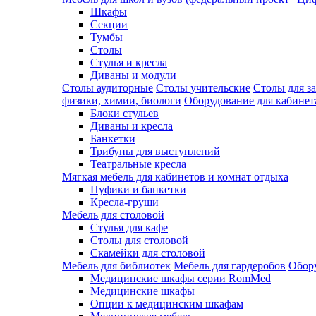
Шкафы
Секции
Тумбы
Столы
Стулья и кресла
Диваны и модули
Столы аудиторные
Столы учительские
Столы для з
физики, химии, биологи
Оборудование для кабинета
Блоки стульев
Диваны и кресла
Банкетки
Трибуны для выступлений
Театральные кресла
Мягкая мебель для кабинетов и комнат отдыха
Пуфики и банкетки
Кресла-груши
Мебель для столовой
Cтулья для кафе
Cтолы для столовой
Скамейки для столовой
Мебель для библиотек
Мебель для гардеробов
Обору
Медицинские шкафы серии RomMed
Медицинские шкафы
Опции к медицинским шкафам