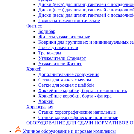
Диски (веса) для штанг, гантелей с посадочно
Диски (веса) для штанг, гантелей с посадочно
Диски (веса) для штанг, гантелей с посадочно
Помосты тяжелоатлетические
Фитнес
Бодибар
Жилеты утяжелительные
Коврики для групповых и индивидуальных з
Пояса-утяжелители
Тренажеры
Утяжелители Стандарт
Утяжелители Фитнес
Хоккей
Дополнительные сооружения
Сетки для хоккея с мячом
Сетки для хоккея с шайбой
Хоккейные коробки, борта - стеклопластик
Хоккейные коробки, борта - фанера
Хоккей
Хореография
Станки хореографические напольные
Станки хореографические пристенные
ОБОРУДОВАНИЕ ДЛЯ СДАЧИ НОРМАТИВОВ
О
Уличное оборудование и игровые комплексы