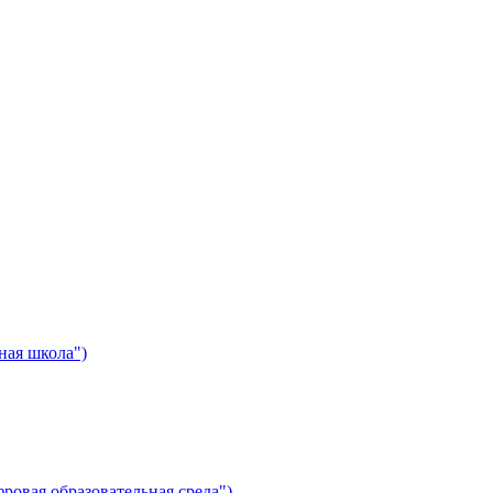
ная школа")
ровая образовательная среда")