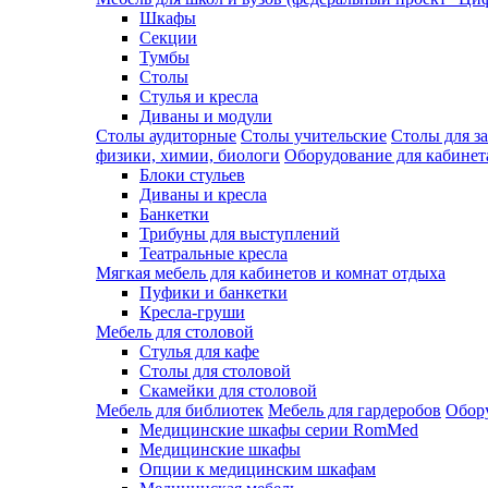
Шкафы
Секции
Тумбы
Столы
Стулья и кресла
Диваны и модули
Столы аудиторные
Столы учительские
Столы для з
физики, химии, биологи
Оборудование для кабинета
Блоки стульев
Диваны и кресла
Банкетки
Трибуны для выступлений
Театральные кресла
Мягкая мебель для кабинетов и комнат отдыха
Пуфики и банкетки
Кресла-груши
Мебель для столовой
Cтулья для кафе
Cтолы для столовой
Скамейки для столовой
Мебель для библиотек
Мебель для гардеробов
Обору
Медицинские шкафы серии RomMed
Медицинские шкафы
Опции к медицинским шкафам