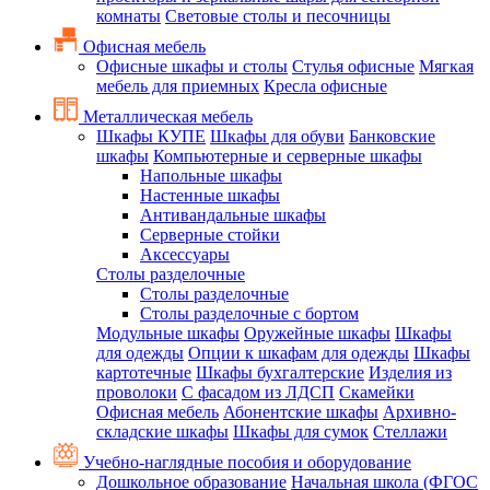
комнаты
Световые столы и песочницы
Офисная мебель
Офисные шкафы и столы
Стулья офисные
Мягкая
мебель для приемных
Кресла офисные
Металлическая мебель
Шкафы КУПЕ
Шкафы для обуви
Банковские
шкафы
Компьютерные и серверные шкафы
Напольные шкафы
Настенные шкафы
Антивандальные шкафы
Серверные стойки
Аксессуары
Столы разделочные
Столы разделочные
Столы разделочные с бортом
Модульные шкафы
Оружейные шкафы
Шкафы
для одежды
Опции к шкафам для одежды
Шкафы
картотечные
Шкафы бухгалтерские
Изделия из
проволоки
С фасадом из ЛДСП
Скамейки
Офисная мебель
Абонентские шкафы
Архивно-
складские шкафы
Шкафы для сумок
Стеллажи
Учебно-наглядные пособия и оборудование
Дошкольное образование
Начальная школа (ФГОС