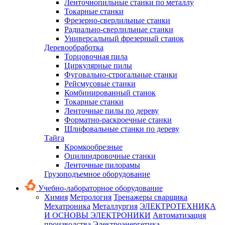
Ленточнопильные станки по металлу
Токарные станки
Фрезерно-сверлильные станки
Радиально-сверлильные станки
Универсальный фрезерный станок
Деревообработка
Торцовочная пила
Циркулярные пилы
Фуговально-строгальные станки
Рейсмусовые станки
Комбинированный станок
Токарные станки
Ленточные пилы по дереву
Форматно-раскроечные станки
Шлифовальные станки по дереву
Тайга
Кромкообрезные
Оцилиндровочные станки
Ленточные пилорамы
Грузоподъемное оборудование
Учебно-лабораторное оборудование
Химия
Метрология
Тренажеры сварщика
Мехатроника
Металлургия
ЭЛЕКТРОТЕХНИКА
И ОСНОВЫ ЭЛЕКТРОНИКИ
Автоматизация
производства
Электроэнергетика