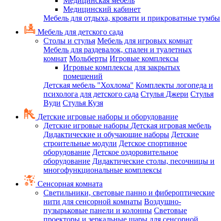
Медицинская мебель
Медицинский кабинет
Мебель для отдыха, кровати и прикроватные тумбы
Мебель для детского сада
Столы и стулья
Мебель для игровых комнат
Мебель для раздевалок, спален и туалетных
комнат
Мольберты
Игровые комплексы
Игровые комплексы для закрытых
помещений
Детская мебель "Хохлома"
Комплекты логопеда и
психолога для детского сада
Стулья Джери
Стулья
Вуди
Стулья Кузя
Детские игровые наборы и оборудование
Детские игровые наборы
Детская игровая мебель
Дидактические и обучающие наборы
Детские
строительные модули
Детское спортивное
оборудование
Детское оздоровительное
оборудование
Дидактические столы, песочницы и
многофункциональные комплексы
Сенсорная комната
Светильники, световые панно и фибероптические
нити для сенсорной комнаты
Воздушно-
пузырьковые панели и колонны
Световые
проекторы и зеркальные шары для сенсорной