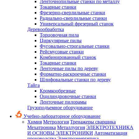
Ленточнопильные станки по металлу
Токарные станки
Фрезерно-сверлильные станки
Радиально-сверлильные станки
Универсальный фрезерный станок
Деревообработка
Торцовочная пила
Циркулярные пилы
Фуговально-строгальные станки
Рейсмусовые станки
Комбинированный станок
Токарные станки
Ленточные пилы по дереву
Форматно-раскроечные станки
Шлифовальные станки по дереву
Тайга
Кромкообрезные
Оцилиндровочные станки
Ленточные пилорамы
Грузоподъемное оборудование
Учебно-лабораторное оборудование
Химия
Метрология
Тренажеры сварщика
Мехатроника
Металлургия
ЭЛЕКТРОТЕХНИКА
И ОСНОВЫ ЭЛЕКТРОНИКИ
Автоматизация
производства
Электроэнергетика