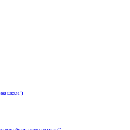
ная школа")
ровая образовательная среда")