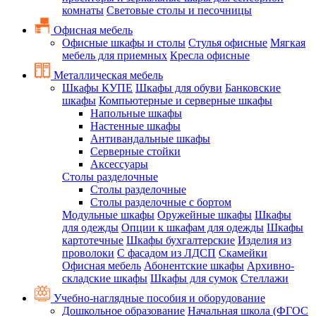
комнаты
Световые столы и песочницы
Офисная мебель
Офисные шкафы и столы
Стулья офисные
Мягкая
мебель для приемных
Кресла офисные
Металлическая мебель
Шкафы КУПЕ
Шкафы для обуви
Банковские
шкафы
Компьютерные и серверные шкафы
Напольные шкафы
Настенные шкафы
Антивандальные шкафы
Серверные стойки
Аксессуары
Столы разделочные
Столы разделочные
Столы разделочные с бортом
Модульные шкафы
Оружейные шкафы
Шкафы
для одежды
Опции к шкафам для одежды
Шкафы
картотечные
Шкафы бухгалтерские
Изделия из
проволоки
С фасадом из ЛДСП
Скамейки
Офисная мебель
Абонентские шкафы
Архивно-
складские шкафы
Шкафы для сумок
Стеллажи
Учебно-наглядные пособия и оборудование
Дошкольное образование
Начальная школа (ФГОС