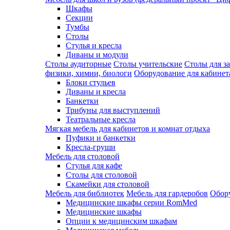
Шкафы
Секции
Тумбы
Столы
Стулья и кресла
Диваны и модули
Столы аудиторные
Столы учительские
Столы для з
физики, химии, биологи
Оборудование для кабинета
Блоки стульев
Диваны и кресла
Банкетки
Трибуны для выступлений
Театральные кресла
Мягкая мебель для кабинетов и комнат отдыха
Пуфики и банкетки
Кресла-груши
Мебель для столовой
Cтулья для кафе
Cтолы для столовой
Скамейки для столовой
Мебель для библиотек
Мебель для гардеробов
Обору
Медицинские шкафы серии RomMed
Медицинские шкафы
Опции к медицинским шкафам