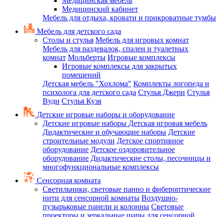
Медицинская мебель
Медицинский кабинет
Мебель для отдыха, кровати и прикроватные тумбы
Мебель для детского сада
Столы и стулья
Мебель для игровых комнат
Мебель для раздевалок, спален и туалетных
комнат
Мольберты
Игровые комплексы
Игровые комплексы для закрытых
помещений
Детская мебель "Хохлома"
Комплекты логопеда и
психолога для детского сада
Стулья Джери
Стулья
Вуди
Стулья Кузя
Детские игровые наборы и оборудование
Детские игровые наборы
Детская игровая мебель
Дидактические и обучающие наборы
Детские
строительные модули
Детское спортивное
оборудование
Детское оздоровительное
оборудование
Дидактические столы, песочницы и
многофункциональные комплексы
Сенсорная комната
Светильники, световые панно и фибероптические
нити для сенсорной комнаты
Воздушно-
пузырьковые панели и колонны
Световые
проекторы и зеркальные шары для сенсорной