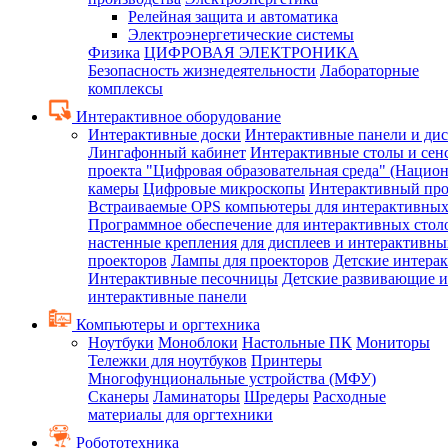
Релейная защита и автоматика
Электроэнергетические системы
Физика
ЦИФРОВАЯ ЭЛЕКТРОНИКА
Безопасность жизнедеятельности
Лабораторные
комплексы
Интерактивное оборудование
Интерактивные доски
Интерактивные панели и ди
Лингафонный кабинет
Интерактивные столы и сен
проекта "Цифровая образовательная среда" (Нацио
камеры
Цифровые микроскопы
Интерактивный про
Встраиваемые OPS компьютеры для интерактивных
Программное обеспечение для интерактивных стол
настенные крепления для дисплеев и интерактивны
проекторов
Лампы для проекторов
Детские интера
Интерактивные песочницы
Детские развивающие и
интерактивные панели
Компьютеры и оргтехника
Ноутбуки
Моноблоки
Настольные ПК
Мониторы
Тележки для ноутбуков
Принтеры
Многофунциональные устройства (МФУ)
Сканеры
Ламинаторы
Шредеры
Расходные
материалы для оргтехники
Робототехника