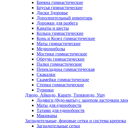
Бревна гимнастические
Брусья гимнастические
Диски Здоровье
Дополнительный инвентарь
Дорожки для разбега
Канаты и шесты
Кольца гимнастические
Конь и Козел гимнастические
Маты гимнастические
Медицинболы
Мостики гимнастические
Обручи гимнастические
Палки гимнастические
Перекладина гимнастическая
Скакалки
Скамейки гимнастические
Стенки гимнастические
Турники
Дзюдо, Айкидо, Карате, Тхеквондо, Ушу
Додянги (будо-маты) с зацепом ласточкин хво
Маты для единоборств
Татами для единоборств
Макивары
Заградительные, фоновые сетки и система крепежа
Заградительные сетки