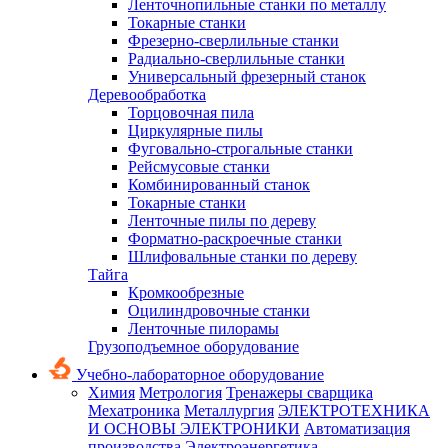
Ленточнопильные станки по металлу
Токарные станки
Фрезерно-сверлильные станки
Радиально-сверлильные станки
Универсальный фрезерный станок
Деревообработка
Торцовочная пила
Циркулярные пилы
Фуговально-строгальные станки
Рейсмусовые станки
Комбинированный станок
Токарные станки
Ленточные пилы по дереву
Форматно-раскроечные станки
Шлифовальные станки по дереву
Тайга
Кромкообрезные
Оцилиндровочные станки
Ленточные пилорамы
Грузоподъемное оборудование
Учебно-лабораторное оборудование
Химия
Метрология
Тренажеры сварщика
Мехатроника
Металлургия
ЭЛЕКТРОТЕХНИКА
И ОСНОВЫ ЭЛЕКТРОНИКИ
Автоматизация
производства
Электроэнергетика