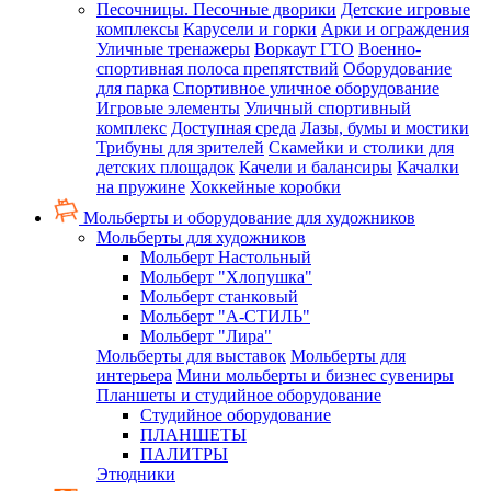
Песочницы. Песочные дворики
Детские игровые
комплексы
Карусели и горки
Арки и ограждения
Уличные тренажеры
Воркаут ГТО
Военно-
спортивная полоса препятствий
Оборудование
для парка
Спортивное уличное оборудование
Игровые элементы
Уличный спортивный
комплекс
Доступная среда
Лазы, бумы и мостики
Трибуны для зрителей
Скамейки и столики для
детских площадок
Качели и балансиры
Качалки
на пружине
Хоккейные коробки
Мольберты и оборудование для художников
Мольберты для художников
Мольберт Настольный
Мольберт "Хлопушка"
Мольберт станковый
Мольберт "А-СТИЛЬ"
Мольберт "Лира"
Мольберты для выставок
Мольберты для
интерьера
Мини мольберты и бизнес сувениры
Планшеты и студийное оборудование
Студийное оборудование
ПЛАНШЕТЫ
ПАЛИТРЫ
Этюдники