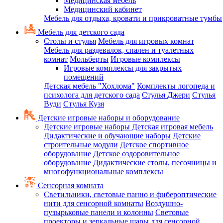
Медицинская мебель
Медицинский кабинет
Мебель для отдыха, кровати и прикроватные тумбы
Мебель для детского сада
Столы и стулья
Мебель для игровых комнат
Мебель для раздевалок, спален и туалетных
комнат
Мольберты
Игровые комплексы
Игровые комплексы для закрытых
помещений
Детская мебель "Хохлома"
Комплекты логопеда и
психолога для детского сада
Стулья Джери
Стулья
Вуди
Стулья Кузя
Детские игровые наборы и оборудование
Детские игровые наборы
Детская игровая мебель
Дидактические и обучающие наборы
Детские
строительные модули
Детское спортивное
оборудование
Детское оздоровительное
оборудование
Дидактические столы, песочницы и
многофункциональные комплексы
Сенсорная комната
Светильники, световые панно и фибероптические
нити для сенсорной комнаты
Воздушно-
пузырьковые панели и колонны
Световые
проекторы и зеркальные шары для сенсорной