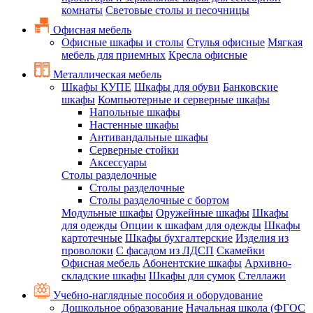
комнаты
Световые столы и песочницы
Офисная мебель
Офисные шкафы и столы
Стулья офисные
Мягкая
мебель для приемных
Кресла офисные
Металлическая мебель
Шкафы КУПЕ
Шкафы для обуви
Банковские
шкафы
Компьютерные и серверные шкафы
Напольные шкафы
Настенные шкафы
Антивандальные шкафы
Серверные стойки
Аксессуары
Столы разделочные
Столы разделочные
Столы разделочные с бортом
Модульные шкафы
Оружейные шкафы
Шкафы
для одежды
Опции к шкафам для одежды
Шкафы
картотечные
Шкафы бухгалтерские
Изделия из
проволоки
С фасадом из ЛДСП
Скамейки
Офисная мебель
Абонентские шкафы
Архивно-
складские шкафы
Шкафы для сумок
Стеллажи
Учебно-наглядные пособия и оборудование
Дошкольное образование
Начальная школа (ФГОС