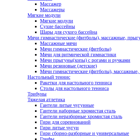
Массажер
Массажеры
Мягкие модули
Мягкие модули
Сухие бассейны
Шары для сухого бассейна
Мячи гимнастические (фитболы), массажные, прыгу
Массажные мячи
Мячи гимнастические (фитболы)
Мячи для ритмической гимнастики
Мячи прыгуны(хопы) с рогами и ручками
Мячи резиновые (детские)
Мячи гимнастические (фитболы), массажные,
Настольный теннис
Ракетки для настольного тенниса
Столы для настольного тенниса
Трибуны
Тяжелая атлетика
Гантели литые чугунные
Гантели наборные хромистая сталь
Гантели неразборные хромистая сталь
Гири для соревнований
Гири литые чугун
Гири сборно-разборные и универсальные
Грифы