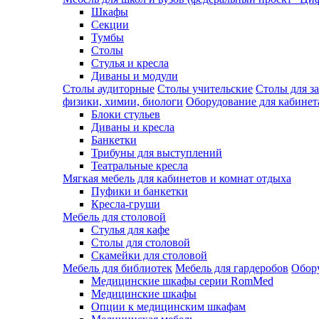
Шкафы
Секции
Тумбы
Столы
Стулья и кресла
Диваны и модули
Столы аудиторные
Столы учительские
Столы для з
физики, химии, биологи
Оборудование для кабинета
Блоки стульев
Диваны и кресла
Банкетки
Трибуны для выступлений
Театральные кресла
Мягкая мебель для кабинетов и комнат отдыха
Пуфики и банкетки
Кресла-груши
Мебель для столовой
Cтулья для кафе
Cтолы для столовой
Скамейки для столовой
Мебель для библиотек
Мебель для гардеробов
Обору
Медицинские шкафы серии RomMed
Медицинские шкафы
Опции к медицинским шкафам