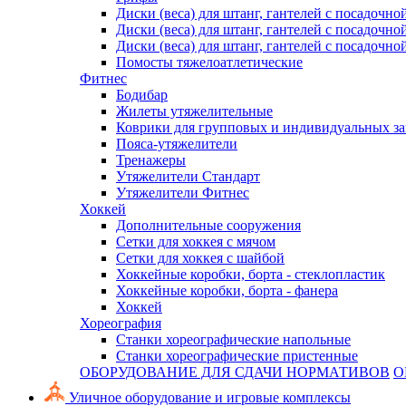
Диски (веса) для штанг, гантелей с посадочно
Диски (веса) для штанг, гантелей с посадочно
Диски (веса) для штанг, гантелей с посадочно
Помосты тяжелоатлетические
Фитнес
Бодибар
Жилеты утяжелительные
Коврики для групповых и индивидуальных з
Пояса-утяжелители
Тренажеры
Утяжелители Стандарт
Утяжелители Фитнес
Хоккей
Дополнительные сооружения
Сетки для хоккея с мячом
Сетки для хоккея с шайбой
Хоккейные коробки, борта - стеклопластик
Хоккейные коробки, борта - фанера
Хоккей
Хореография
Станки хореографические напольные
Станки хореографические пристенные
ОБОРУДОВАНИЕ ДЛЯ СДАЧИ НОРМАТИВОВ
О
Уличное оборудование и игровые комплексы