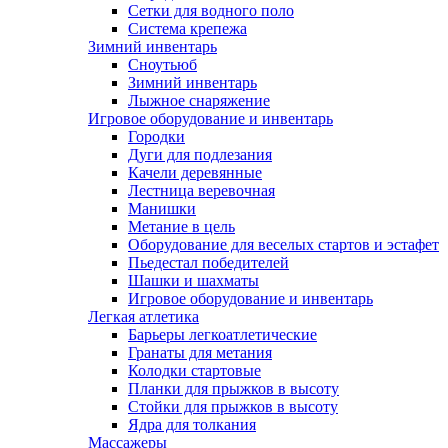
Сетки для водного поло
Система крепежа
Зимний инвентарь
Сноутьюб
Зимний инвентарь
Лыжное снаряжение
Игровое оборудование и инвентарь
Городки
Дуги для подлезания
Качели деревянные
Лестница веревочная
Манишки
Метание в цель
Оборудование для веселых стартов и эстафет
Пьедестал победителей
Шашки и шахматы
Игровое оборудование и инвентарь
Легкая атлетика
Барьеры легкоатлетические
Гранаты для метания
Колодки стартовые
Планки для прыжков в высоту
Стойки для прыжков в высоту
Ядра для толкания
Массажеры