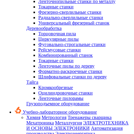
Ленточнопильные станки по металлу
Токарные станки
Фрезерно-сверлильные станки
Радиально-сверлильные станки
Универсальный фрезерный станок
Деревообработка
Торцовочная пила
Циркулярные пилы
Фуговально-строгальные станки
Рейсмусовые станки
Комбинированный станок
Токарные станки
Ленточные пилы по дереву
Форматно-раскроечные станки
Шлифовальные станки по дереву
Тайга
Кромкообрезные
Оцилиндровочные станки
Ленточные пилорамы
Грузоподъемное оборудование
Учебно-лабораторное оборудование
Химия
Метрология
Тренажеры сварщика
Мехатроника
Металлургия
ЭЛЕКТРОТЕХНИКА
И ОСНОВЫ ЭЛЕКТРОНИКИ
Автоматизация
производства
Электроэнергетика