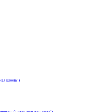
ная школа")
ровая образовательная среда")