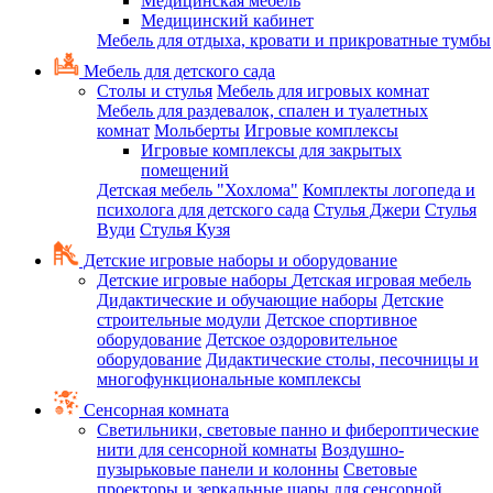
Медицинская мебель
Медицинский кабинет
Мебель для отдыха, кровати и прикроватные тумбы
Мебель для детского сада
Столы и стулья
Мебель для игровых комнат
Мебель для раздевалок, спален и туалетных
комнат
Мольберты
Игровые комплексы
Игровые комплексы для закрытых
помещений
Детская мебель "Хохлома"
Комплекты логопеда и
психолога для детского сада
Стулья Джери
Стулья
Вуди
Стулья Кузя
Детские игровые наборы и оборудование
Детские игровые наборы
Детская игровая мебель
Дидактические и обучающие наборы
Детские
строительные модули
Детское спортивное
оборудование
Детское оздоровительное
оборудование
Дидактические столы, песочницы и
многофункциональные комплексы
Сенсорная комната
Светильники, световые панно и фибероптические
нити для сенсорной комнаты
Воздушно-
пузырьковые панели и колонны
Световые
проекторы и зеркальные шары для сенсорной