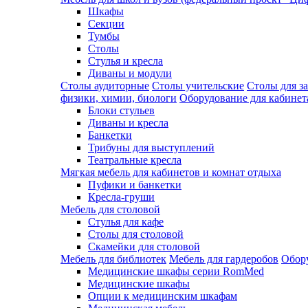
Шкафы
Секции
Тумбы
Столы
Стулья и кресла
Диваны и модули
Столы аудиторные
Столы учительские
Столы для з
физики, химии, биологи
Оборудование для кабинета
Блоки стульев
Диваны и кресла
Банкетки
Трибуны для выступлений
Театральные кресла
Мягкая мебель для кабинетов и комнат отдыха
Пуфики и банкетки
Кресла-груши
Мебель для столовой
Cтулья для кафе
Cтолы для столовой
Скамейки для столовой
Мебель для библиотек
Мебель для гардеробов
Обору
Медицинские шкафы серии RomMed
Медицинские шкафы
Опции к медицинским шкафам