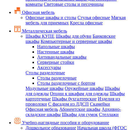
комнаты
Световые столы и песочницы
Офисная мебель
Офисные шкафы и столы
Стулья офисные
Мягкая
мебель для приемных
Кресла офисные
Металлическая мебель
Шкафы КУПЕ
Шкафы для обуви
Банковские
шкафы
Компьютерные и серверные шкафы
Напольные шкафы
Настенные шкафы
Антивандальные шкафы
Серверные стойки
Аксессуары
Столы разделочные
Столы разделочные
Столы разделочные с бортом
Модульные шкафы
Оружейные шкафы
Шкафы
для одежды
Опции к шкафам для одежды
Шкафы
картотечные
Шкафы бухгалтерские
Изделия из
проволоки
С фасадом из ЛДСП
Скамейки
Офисная мебель
Абонентские шкафы
Архивно-
складские шкафы
Шкафы для сумок
Стеллажи
Учебно-наглядные пособия и оборудование
Дошкольное образование
Начальная школа (ФГОС