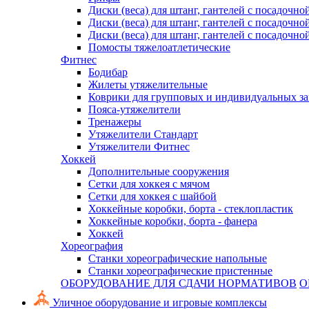
Диски (веса) для штанг, гантелей с посадочно
Диски (веса) для штанг, гантелей с посадочно
Диски (веса) для штанг, гантелей с посадочно
Помосты тяжелоатлетические
Фитнес
Бодибар
Жилеты утяжелительные
Коврики для групповых и индивидуальных з
Пояса-утяжелители
Тренажеры
Утяжелители Стандарт
Утяжелители Фитнес
Хоккей
Дополнительные сооружения
Сетки для хоккея с мячом
Сетки для хоккея с шайбой
Хоккейные коробки, борта - стеклопластик
Хоккейные коробки, борта - фанера
Хоккей
Хореография
Станки хореографические напольные
Станки хореографические пристенные
ОБОРУДОВАНИЕ ДЛЯ СДАЧИ НОРМАТИВОВ
О
Уличное оборудование и игровые комплексы