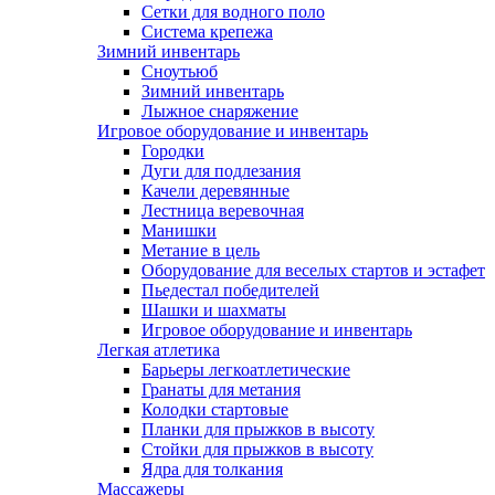
Сетки для водного поло
Система крепежа
Зимний инвентарь
Сноутьюб
Зимний инвентарь
Лыжное снаряжение
Игровое оборудование и инвентарь
Городки
Дуги для подлезания
Качели деревянные
Лестница веревочная
Манишки
Метание в цель
Оборудование для веселых стартов и эстафет
Пьедестал победителей
Шашки и шахматы
Игровое оборудование и инвентарь
Легкая атлетика
Барьеры легкоатлетические
Гранаты для метания
Колодки стартовые
Планки для прыжков в высоту
Стойки для прыжков в высоту
Ядра для толкания
Массажеры