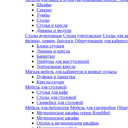
Шкафы
Секции
Тумбы
Столы
Стулья и кресла
Диваны и модули
Столы аудиторные
Столы учительские
Столы для з
физики, химии, биологи
Оборудование для кабинета
Блоки стульев
Диваны и кресла
Банкетки
Трибуны для выступлений
Театральные кресла
Мягкая мебель для кабинетов и комнат отдыха
Пуфики и банкетки
Кресла-груши
Мебель для столовой
Cтулья для кафе
Cтолы для столовой
Скамейки для столовой
Мебель для библиотек
Мебель для гардеробов
Обору
Медицинские шкафы серии RomMed
Медицинские шкафы
Опции к медицинским шкафам