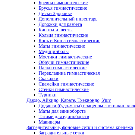
Бревна гимнастические
Брусья гимнастические
Диски Здоровье
Дополнительный инвентарь
Дорожки для разбега
Канаты и шесты
Кольца гимнастические
Конь и Козел гимнастические
Маты гимнастические
Медицинболы
Мостики гимнастические
Обручи гимнастические
Палки гимнастические
Перекладина гимнастическая
Скакалки
Скамейки гимнастические
Стенки гимнастические
Турники
Дзюдо, Айкидо, Карате, Тхеквондо, Ушу
Додянги (будо-маты) с зацепом ласточкин хво
Маты для единоборств
Татами для единоборств
Макивары
Заградительные, фоновые сетки и система крепежа
Заградительные сетки