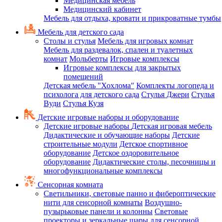
Медицинская мебель
Медицинский кабинет
Мебель для отдыха, кровати и прикроватные тумбы
Мебель для детского сада
Столы и стулья
Мебель для игровых комнат
Мебель для раздевалок, спален и туалетных
комнат
Мольберты
Игровые комплексы
Игровые комплексы для закрытых
помещений
Детская мебель "Хохлома"
Комплекты логопеда и
психолога для детского сада
Стулья Джери
Стулья
Вуди
Стулья Кузя
Детские игровые наборы и оборудование
Детские игровые наборы
Детская игровая мебель
Дидактические и обучающие наборы
Детские
строительные модули
Детское спортивное
оборудование
Детское оздоровительное
оборудование
Дидактические столы, песочницы и
многофункциональные комплексы
Сенсорная комната
Светильники, световые панно и фибероптические
нити для сенсорной комнаты
Воздушно-
пузырьковые панели и колонны
Световые
проекторы и зеркальные шары для сенсорной