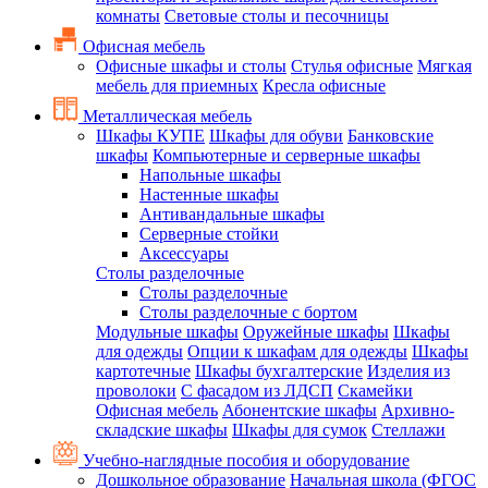
комнаты
Световые столы и песочницы
Офисная мебель
Офисные шкафы и столы
Стулья офисные
Мягкая
мебель для приемных
Кресла офисные
Металлическая мебель
Шкафы КУПЕ
Шкафы для обуви
Банковские
шкафы
Компьютерные и серверные шкафы
Напольные шкафы
Настенные шкафы
Антивандальные шкафы
Серверные стойки
Аксессуары
Столы разделочные
Столы разделочные
Столы разделочные с бортом
Модульные шкафы
Оружейные шкафы
Шкафы
для одежды
Опции к шкафам для одежды
Шкафы
картотечные
Шкафы бухгалтерские
Изделия из
проволоки
С фасадом из ЛДСП
Скамейки
Офисная мебель
Абонентские шкафы
Архивно-
складские шкафы
Шкафы для сумок
Стеллажи
Учебно-наглядные пособия и оборудование
Дошкольное образование
Начальная школа (ФГОС