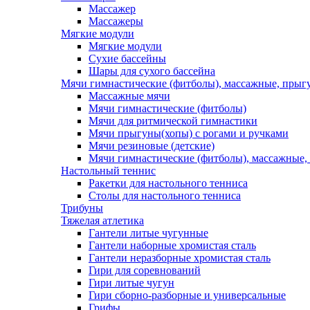
Массажер
Массажеры
Мягкие модули
Мягкие модули
Сухие бассейны
Шары для сухого бассейна
Мячи гимнастические (фитболы), массажные, прыгу
Массажные мячи
Мячи гимнастические (фитболы)
Мячи для ритмической гимнастики
Мячи прыгуны(хопы) с рогами и ручками
Мячи резиновые (детские)
Мячи гимнастические (фитболы), массажные,
Настольный теннис
Ракетки для настольного тенниса
Столы для настольного тенниса
Трибуны
Тяжелая атлетика
Гантели литые чугунные
Гантели наборные хромистая сталь
Гантели неразборные хромистая сталь
Гири для соревнований
Гири литые чугун
Гири сборно-разборные и универсальные
Грифы