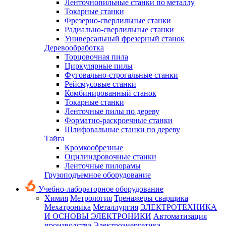
Ленточнопильные станки по металлу
Токарные станки
Фрезерно-сверлильные станки
Радиально-сверлильные станки
Универсальный фрезерный станок
Деревообработка
Торцовочная пила
Циркулярные пилы
Фуговально-строгальные станки
Рейсмусовые станки
Комбинированный станок
Токарные станки
Ленточные пилы по дереву
Форматно-раскроечные станки
Шлифовальные станки по дереву
Тайга
Кромкообрезные
Оцилиндровочные станки
Ленточные пилорамы
Грузоподъемное оборудование
Учебно-лабораторное оборудование
Химия
Метрология
Тренажеры сварщика
Мехатроника
Металлургия
ЭЛЕКТРОТЕХНИКА
И ОСНОВЫ ЭЛЕКТРОНИКИ
Автоматизация
производства
Электроэнергетика