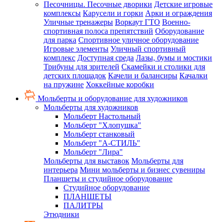
Песочницы. Песочные дворики
Детские игровые
комплексы
Карусели и горки
Арки и ограждения
Уличные тренажеры
Воркаут ГТО
Военно-
спортивная полоса препятствий
Оборудование
для парка
Спортивное уличное оборудование
Игровые элементы
Уличный спортивный
комплекс
Доступная среда
Лазы, бумы и мостики
Трибуны для зрителей
Скамейки и столики для
детских площадок
Качели и балансиры
Качалки
на пружине
Хоккейные коробки
Мольберты и оборудование для художников
Мольберты для художников
Мольберт Настольный
Мольберт "Хлопушка"
Мольберт станковый
Мольберт "А-СТИЛЬ"
Мольберт "Лира"
Мольберты для выставок
Мольберты для
интерьера
Мини мольберты и бизнес сувениры
Планшеты и студийное оборудование
Студийное оборудование
ПЛАНШЕТЫ
ПАЛИТРЫ
Этюдники