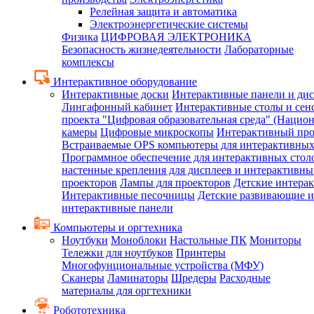
Релейная защита и автоматика
Электроэнергетические системы
Физика
ЦИФРОВАЯ ЭЛЕКТРОНИКА
Безопасность жизнедеятельности
Лабораторные
комплексы
Интерактивное оборудование
Интерактивные доски
Интерактивные панели и ди
Лингафонный кабинет
Интерактивные столы и сен
проекта "Цифровая образовательная среда" (Нацио
камеры
Цифровые микроскопы
Интерактивный про
Встраиваемые OPS компьютеры для интерактивных
Программное обеспечение для интерактивных стол
настенные крепления для дисплеев и интерактивны
проекторов
Лампы для проекторов
Детские интера
Интерактивные песочницы
Детские развивающие и
интерактивные панели
Компьютеры и оргтехника
Ноутбуки
Моноблоки
Настольные ПК
Мониторы
Тележки для ноутбуков
Принтеры
Многофунциональные устройства (МФУ)
Сканеры
Ламинаторы
Шредеры
Расходные
материалы для оргтехники
Робототехника