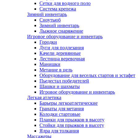
Сетки для водного поло
Система крепежа
Зимний инвентарь
Сноутьюб
Зимний инвентарь
Лыжное снаряжение
Игровое оборудование и инвентарь
Городки
Дуги для подлезания
Качели деревянные
Лестница веревочная
Манишки
Метание в цель
Оборудование для веселых стартов и эстафет
Пьедестал победителей
Шашки и шахматы
Игровое оборудование и инвентарь
Легкая атлетика
Барьеры легкоатлетические
Гранаты для метания
Колодки стартовые
Планки для прыжков в высоту
Стойки для прыжков в высоту
Ядра для толкания
Массажеры