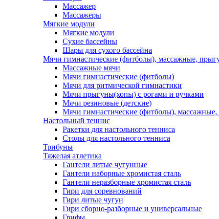
Массажер
Массажеры
Мягкие модули
Мягкие модули
Сухие бассейны
Шары для сухого бассейна
Мячи гимнастические (фитболы), массажные, прыгу
Массажные мячи
Мячи гимнастические (фитболы)
Мячи для ритмической гимнастики
Мячи прыгуны(хопы) с рогами и ручками
Мячи резиновые (детские)
Мячи гимнастические (фитболы), массажные,
Настольный теннис
Ракетки для настольного тенниса
Столы для настольного тенниса
Трибуны
Тяжелая атлетика
Гантели литые чугунные
Гантели наборные хромистая сталь
Гантели неразборные хромистая сталь
Гири для соревнований
Гири литые чугун
Гири сборно-разборные и универсальные
Грифы