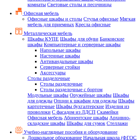
комнаты
Световые столы и песочницы
Офисная мебель
Офисные шкафы и столы
Стулья офисные
Мягкая
мебель для приемных
Кресла офисные
Металлическая мебель
Шкафы КУПЕ
Шкафы для обуви
Банковские
шкафы
Компьютерные и серверные шкафы
Напольные шкафы
Настенные шкафы
Антивандальные шкафы
Серверные стойки
Аксессуары
Столы разделочные
Столы разделочные
Столы разделочные с бортом
Модульные шкафы
Оружейные шкафы
Шкафы
для одежды
Опции к шкафам для одежды
Шкафы
картотечные
Шкафы бухгалтерские
Изделия из
проволоки
С фасадом из ЛДСП
Скамейки
Офисная мебель
Абонентские шкафы
Архивно-
складские шкафы
Шкафы для сумок
Стеллажи
Учебно-наглядные пособия и оборудование
Дошкольное образование
Начальная школа (ФГОС