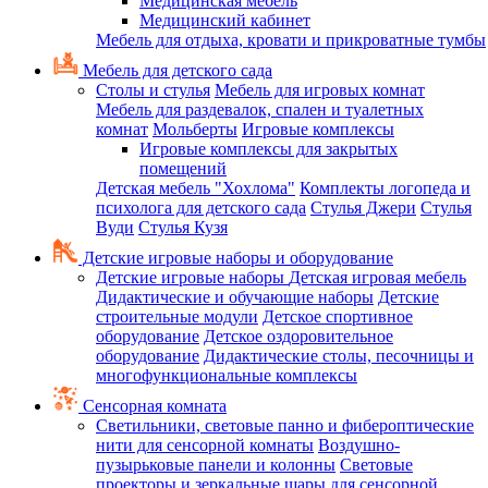
Медицинская мебель
Медицинский кабинет
Мебель для отдыха, кровати и прикроватные тумбы
Мебель для детского сада
Столы и стулья
Мебель для игровых комнат
Мебель для раздевалок, спален и туалетных
комнат
Мольберты
Игровые комплексы
Игровые комплексы для закрытых
помещений
Детская мебель "Хохлома"
Комплекты логопеда и
психолога для детского сада
Стулья Джери
Стулья
Вуди
Стулья Кузя
Детские игровые наборы и оборудование
Детские игровые наборы
Детская игровая мебель
Дидактические и обучающие наборы
Детские
строительные модули
Детское спортивное
оборудование
Детское оздоровительное
оборудование
Дидактические столы, песочницы и
многофункциональные комплексы
Сенсорная комната
Светильники, световые панно и фибероптические
нити для сенсорной комнаты
Воздушно-
пузырьковые панели и колонны
Световые
проекторы и зеркальные шары для сенсорной