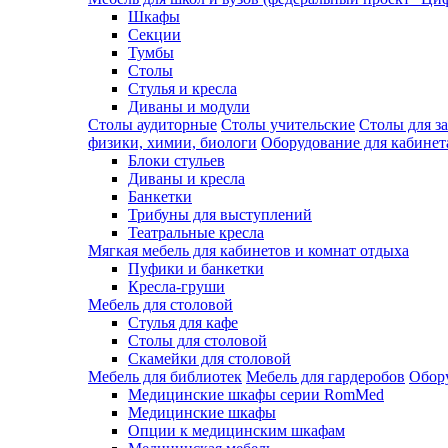
Шкафы
Секции
Тумбы
Столы
Стулья и кресла
Диваны и модули
Столы аудиторные
Столы учительские
Столы для з
физики, химии, биологи
Оборудование для кабинета
Блоки стульев
Диваны и кресла
Банкетки
Трибуны для выступлений
Театральные кресла
Мягкая мебель для кабинетов и комнат отдыха
Пуфики и банкетки
Кресла-груши
Мебель для столовой
Cтулья для кафе
Cтолы для столовой
Скамейки для столовой
Мебель для библиотек
Мебель для гардеробов
Обору
Медицинские шкафы серии RomMed
Медицинские шкафы
Опции к медицинским шкафам