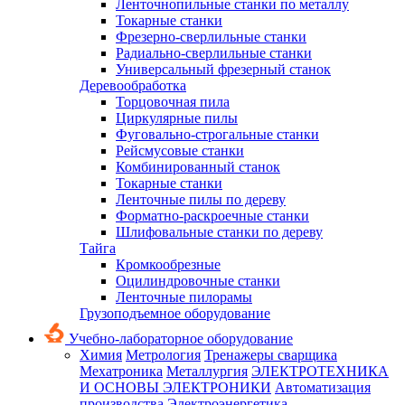
Ленточнопильные станки по металлу
Токарные станки
Фрезерно-сверлильные станки
Радиально-сверлильные станки
Универсальный фрезерный станок
Деревообработка
Торцовочная пила
Циркулярные пилы
Фуговально-строгальные станки
Рейсмусовые станки
Комбинированный станок
Токарные станки
Ленточные пилы по дереву
Форматно-раскроечные станки
Шлифовальные станки по дереву
Тайга
Кромкообрезные
Оцилиндровочные станки
Ленточные пилорамы
Грузоподъемное оборудование
Учебно-лабораторное оборудование
Химия
Метрология
Тренажеры сварщика
Мехатроника
Металлургия
ЭЛЕКТРОТЕХНИКА
И ОСНОВЫ ЭЛЕКТРОНИКИ
Автоматизация
производства
Электроэнергетика