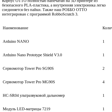
Корпус ОТТО полностью напечатан на 3D принтере из
безопасного PLA-пластика, а внутренняя электроника легко
соединяется без пайки. Также наш РОББО ОТТО
интегрирован с программой RobboScratch 3.
Наименование
Колич
Arduino NANO
1
Arduino Nano Prototype Shield V3.0
1
Сервомотор Tower Pro SG90S
2
Сервомотор Tower Pro MG90S
4
HC-SR04 ультразвуковой дальномер
1
Модуль LED-матрицы 7219
1