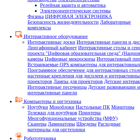
Релейная защита и автоматика
Электроэнергетические системы
Физика
ЦИФРОВАЯ ЭЛЕКТРОНИКА
Безопасность жизнедеятельности
Лабораторные
комплексы
Интерактивное оборудование
Интерактивные доски
Интерактивные панели и ди
Лингафонный кабинет
Интерактивные столы и сен
проекта "Цифровая образовательная среда" (Нацио
камеры
Цифровые микроскопы
Интерактивный про
Встраиваемые OPS компьютеры для интерактивных
Программное обеспечение для интерактивных стол
настенные крепления для дисплеев и интерактивны
проекторов
Лампы для проекторов
Детские интера
Интерактивные песочницы
Детские развивающие и
интерактивные панели
Компьютеры и оргтехника
Ноутбуки
Моноблоки
Настольные ПК
Мониторы
Тележки для ноутбуков
Принтеры
Многофунциональные устройства (МФУ)
Сканеры
Ламинаторы
Шредеры
Расходные
материалы для оргтехники
Робототехника