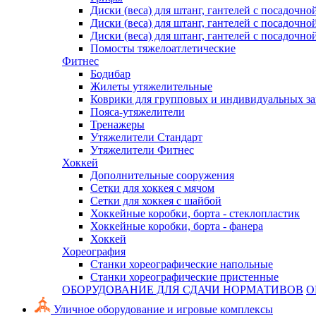
Диски (веса) для штанг, гантелей с посадочно
Диски (веса) для штанг, гантелей с посадочно
Диски (веса) для штанг, гантелей с посадочно
Помосты тяжелоатлетические
Фитнес
Бодибар
Жилеты утяжелительные
Коврики для групповых и индивидуальных з
Пояса-утяжелители
Тренажеры
Утяжелители Стандарт
Утяжелители Фитнес
Хоккей
Дополнительные сооружения
Сетки для хоккея с мячом
Сетки для хоккея с шайбой
Хоккейные коробки, борта - стеклопластик
Хоккейные коробки, борта - фанера
Хоккей
Хореография
Станки хореографические напольные
Станки хореографические пристенные
ОБОРУДОВАНИЕ ДЛЯ СДАЧИ НОРМАТИВОВ
О
Уличное оборудование и игровые комплексы