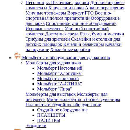
Песочницы. Песочные дворики
Детские игровые
комплексы
Карусели и горки
Арки и ограждения
Уличные тренажеры
Воркаут ГТО
Военно-
спортивная полоса препятствий
Оборудование
для парка
Спортивное уличное оборудование
Игровые элементы
Уличный спортивный
комплекс
Доступная среда
Лазы, бумы и мостики
Трибуны для зрителей
Скамейки и столики для
детских площадок
Качели и балансиры
Качалки
на пружине
Хоккейные коробки
Мольберты и оборудование для художников
Мольберты для художников
Мольберт Настольный
Мольберт "Хлопушка"
Мольберт станковый
Мольберт "А-СТИЛЬ"
Мольберт "Лира"
Мольберты для выставок
Мольберты для
интерьера
Мини мольберты и бизнес сувениры
Планшеты и студийное оборудование
Студийное оборудование
ПЛАНШЕТЫ
ПАЛИТРЫ
Этюдники