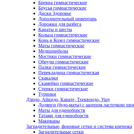
Бревна гимнастические
Брусья гимнастические
Диски Здоровье
Дополнительный инвентарь
Дорожки для разбега
Канаты и шесты
Кольца гимнастические
Конь и Козел гимнастические
Маты гимнастические
Медицинболы
Мостики гимнастические
Обручи гимнастические
Палки гимнастические
Перекладина гимнастическая
Скакалки
Скамейки гимнастические
Стенки гимнастические
Турники
Дзюдо, Айкидо, Карате, Тхеквондо, Ушу
Додянги (будо-маты) с зацепом ласточкин хво
Маты для единоборств
Татами для единоборств
Макивары
Заградительные, фоновые сетки и система крепежа
Заградительные сетки