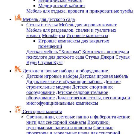
Медицинская мебель
Медицинский кабинет
Мебель для отдыха, кровати и прикроватные тумбы
Мебель для детского сада
Столы и стулья
Мебель для игровых комнат
Мебель для раздевалок, спален и туалетных
комнат
Мольберты
Игровые комплексы
Игровые комплексы для закрытых
помещений
Детская мебель "Хохлома"
Комплекты логопеда и
психолога для детского сада
Стулья Джери
Стулья
Вуди
Стулья Кузя
Детские игровые наборы и оборудование
Детские игровые наборы
Детская игровая мебель
Дидактические и обучающие наборы
Детские
строительные модули
Детское спортивное
оборудование
Детское оздоровительное
оборудование
Дидактические столы, песочницы и
многофункциональные комплексы
Сенсорная комната
Светильники, световые панно и фибероптические
нити для сенсорной комнаты
Воздушно-
пузырьковые панели и колонны
Световые
проекторы и зеркальные шары для сенсорной