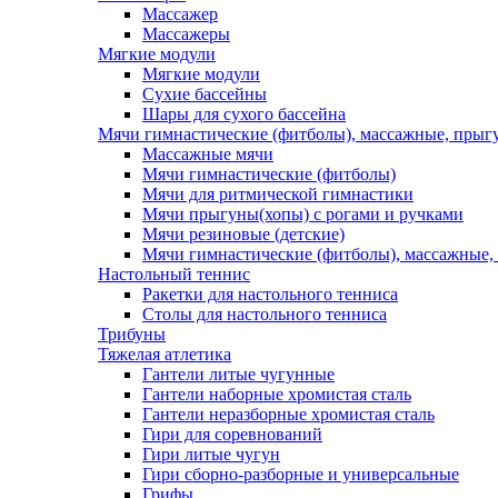
Массажер
Массажеры
Мягкие модули
Мягкие модули
Сухие бассейны
Шары для сухого бассейна
Мячи гимнастические (фитболы), массажные, прыгу
Массажные мячи
Мячи гимнастические (фитболы)
Мячи для ритмической гимнастики
Мячи прыгуны(хопы) с рогами и ручками
Мячи резиновые (детские)
Мячи гимнастические (фитболы), массажные,
Настольный теннис
Ракетки для настольного тенниса
Столы для настольного тенниса
Трибуны
Тяжелая атлетика
Гантели литые чугунные
Гантели наборные хромистая сталь
Гантели неразборные хромистая сталь
Гири для соревнований
Гири литые чугун
Гири сборно-разборные и универсальные
Грифы