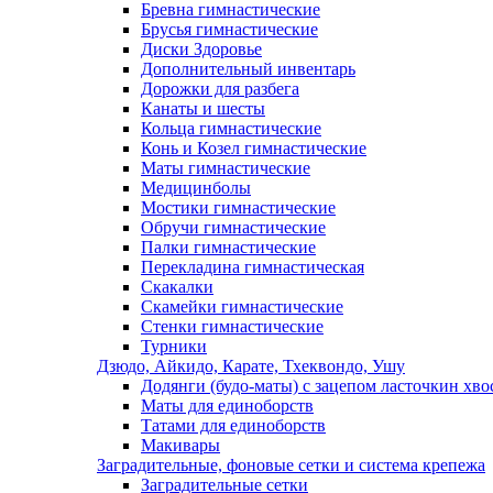
Бревна гимнастические
Брусья гимнастические
Диски Здоровье
Дополнительный инвентарь
Дорожки для разбега
Канаты и шесты
Кольца гимнастические
Конь и Козел гимнастические
Маты гимнастические
Медицинболы
Мостики гимнастические
Обручи гимнастические
Палки гимнастические
Перекладина гимнастическая
Скакалки
Скамейки гимнастические
Стенки гимнастические
Турники
Дзюдо, Айкидо, Карате, Тхеквондо, Ушу
Додянги (будо-маты) с зацепом ласточкин хво
Маты для единоборств
Татами для единоборств
Макивары
Заградительные, фоновые сетки и система крепежа
Заградительные сетки