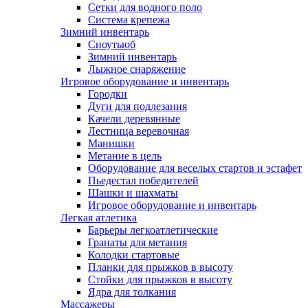
Сетки для водного поло
Система крепежа
Зимний инвентарь
Сноутьюб
Зимний инвентарь
Лыжное снаряжение
Игровое оборудование и инвентарь
Городки
Дуги для подлезания
Качели деревянные
Лестница веревочная
Манишки
Метание в цель
Оборудование для веселых стартов и эстафет
Пьедестал победителей
Шашки и шахматы
Игровое оборудование и инвентарь
Легкая атлетика
Барьеры легкоатлетические
Гранаты для метания
Колодки стартовые
Планки для прыжков в высоту
Стойки для прыжков в высоту
Ядра для толкания
Массажеры