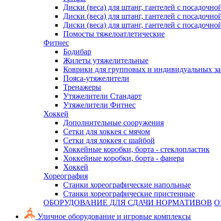
Диски (веса) для штанг, гантелей с посадочно
Диски (веса) для штанг, гантелей с посадочно
Диски (веса) для штанг, гантелей с посадочно
Помосты тяжелоатлетические
Фитнес
Бодибар
Жилеты утяжелительные
Коврики для групповых и индивидуальных з
Пояса-утяжелители
Тренажеры
Утяжелители Стандарт
Утяжелители Фитнес
Хоккей
Дополнительные сооружения
Сетки для хоккея с мячом
Сетки для хоккея с шайбой
Хоккейные коробки, борта - стеклопластик
Хоккейные коробки, борта - фанера
Хоккей
Хореография
Станки хореографические напольные
Станки хореографические пристенные
ОБОРУДОВАНИЕ ДЛЯ СДАЧИ НОРМАТИВОВ
О
Уличное оборудование и игровые комплексы