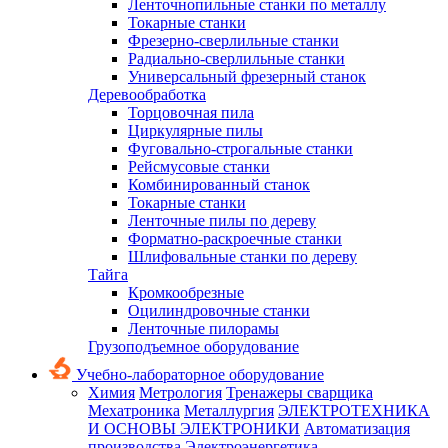
Ленточнопильные станки по металлу
Токарные станки
Фрезерно-сверлильные станки
Радиально-сверлильные станки
Универсальный фрезерный станок
Деревообработка
Торцовочная пила
Циркулярные пилы
Фуговально-строгальные станки
Рейсмусовые станки
Комбинированный станок
Токарные станки
Ленточные пилы по дереву
Форматно-раскроечные станки
Шлифовальные станки по дереву
Тайга
Кромкообрезные
Оцилиндровочные станки
Ленточные пилорамы
Грузоподъемное оборудование
Учебно-лабораторное оборудование
Химия
Метрология
Тренажеры сварщика
Мехатроника
Металлургия
ЭЛЕКТРОТЕХНИКА
И ОСНОВЫ ЭЛЕКТРОНИКИ
Автоматизация
производства
Электроэнергетика