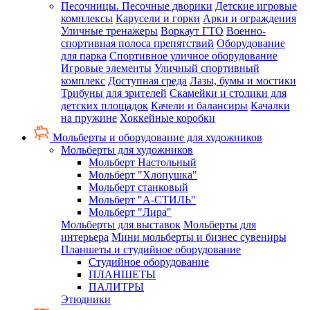
Песочницы. Песочные дворики
Детские игровые
комплексы
Карусели и горки
Арки и ограждения
Уличные тренажеры
Воркаут ГТО
Военно-
спортивная полоса препятствий
Оборудование
для парка
Спортивное уличное оборудование
Игровые элементы
Уличный спортивный
комплекс
Доступная среда
Лазы, бумы и мостики
Трибуны для зрителей
Скамейки и столики для
детских площадок
Качели и балансиры
Качалки
на пружине
Хоккейные коробки
Мольберты и оборудование для художников
Мольберты для художников
Мольберт Настольный
Мольберт "Хлопушка"
Мольберт станковый
Мольберт "А-СТИЛЬ"
Мольберт "Лира"
Мольберты для выставок
Мольберты для
интерьера
Мини мольберты и бизнес сувениры
Планшеты и студийное оборудование
Студийное оборудование
ПЛАНШЕТЫ
ПАЛИТРЫ
Этюдники