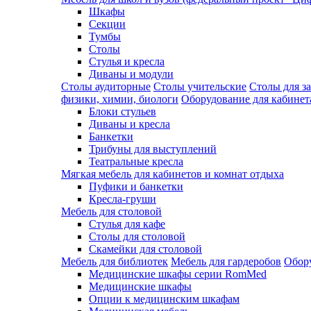
Шкафы
Секции
Тумбы
Столы
Стулья и кресла
Диваны и модули
Столы аудиторные
Столы учительские
Столы для з
физики, химии, биологи
Оборудование для кабинета
Блоки стульев
Диваны и кресла
Банкетки
Трибуны для выступлений
Театральные кресла
Мягкая мебель для кабинетов и комнат отдыха
Пуфики и банкетки
Кресла-груши
Мебель для столовой
Cтулья для кафе
Cтолы для столовой
Скамейки для столовой
Мебель для библиотек
Мебель для гардеробов
Обору
Медицинские шкафы серии RomMed
Медицинские шкафы
Опции к медицинским шкафам