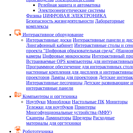
Релейная защита и автоматика
Электроэнергетические системы
Физика
ЦИФРОВАЯ ЭЛЕКТРОНИКА
Безопасность жизнедеятельности
Лабораторные
комплексы
Интерактивное оборудование
Интерактивные доски
Интерактивные панели и ди
Лингафонный кабинет
Интерактивные столы и сен
проекта "Цифровая образовательная среда" (Нацио
камеры
Цифровые микроскопы
Интерактивный про
Встраиваемые OPS компьютеры для интерактивных
Программное обеспечение для интерактивных стол
настенные крепления для дисплеев и интерактивны
проекторов
Лампы для проекторов
Детские интера
Интерактивные песочницы
Детские развивающие и
интерактивные панели
Компьютеры и оргтехника
Ноутбуки
Моноблоки
Настольные ПК
Мониторы
Тележки для ноутбуков
Принтеры
Многофунциональные устройства (МФУ)
Сканеры
Ламинаторы
Шредеры
Расходные
материалы для оргтехники
Робототехника