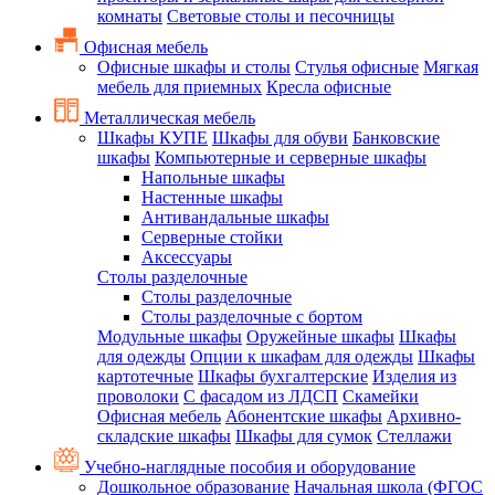
комнаты
Световые столы и песочницы
Офисная мебель
Офисные шкафы и столы
Стулья офисные
Мягкая
мебель для приемных
Кресла офисные
Металлическая мебель
Шкафы КУПЕ
Шкафы для обуви
Банковские
шкафы
Компьютерные и серверные шкафы
Напольные шкафы
Настенные шкафы
Антивандальные шкафы
Серверные стойки
Аксессуары
Столы разделочные
Столы разделочные
Столы разделочные с бортом
Модульные шкафы
Оружейные шкафы
Шкафы
для одежды
Опции к шкафам для одежды
Шкафы
картотечные
Шкафы бухгалтерские
Изделия из
проволоки
С фасадом из ЛДСП
Скамейки
Офисная мебель
Абонентские шкафы
Архивно-
складские шкафы
Шкафы для сумок
Стеллажи
Учебно-наглядные пособия и оборудование
Дошкольное образование
Начальная школа (ФГОС