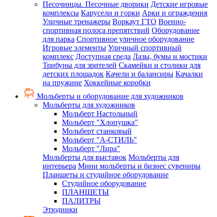
Песочницы. Песочные дворики
Детские игровые
комплексы
Карусели и горки
Арки и ограждения
Уличные тренажеры
Воркаут ГТО
Военно-
спортивная полоса препятствий
Оборудование
для парка
Спортивное уличное оборудование
Игровые элементы
Уличный спортивный
комплекс
Доступная среда
Лазы, бумы и мостики
Трибуны для зрителей
Скамейки и столики для
детских площадок
Качели и балансиры
Качалки
на пружине
Хоккейные коробки
Мольберты и оборудование для художников
Мольберты для художников
Мольберт Настольный
Мольберт "Хлопушка"
Мольберт станковый
Мольберт "А-СТИЛЬ"
Мольберт "Лира"
Мольберты для выставок
Мольберты для
интерьера
Мини мольберты и бизнес сувениры
Планшеты и студийное оборудование
Студийное оборудование
ПЛАНШЕТЫ
ПАЛИТРЫ
Этюдники