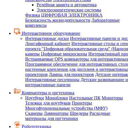
Релейная защита и автоматика
Электроэнергетические системы
Физика
ЦИФРОВАЯ ЭЛЕКТРОНИКА
Безопасность жизнедеятельности
Лабораторные
комплексы
Интерактивное оборудование
Интерактивные доски
Интерактивные панели и ди
Лингафонный кабинет
Интерактивные столы и сен
проекта "Цифровая образовательная среда" (Нацио
камеры
Цифровые микроскопы
Интерактивный про
Встраиваемые OPS компьютеры для интерактивных
Программное обеспечение для интерактивных стол
настенные крепления для дисплеев и интерактивны
проекторов
Лампы для проекторов
Детские интера
Интерактивные песочницы
Детские развивающие и
интерактивные панели
Компьютеры и оргтехника
Ноутбуки
Моноблоки
Настольные ПК
Мониторы
Тележки для ноутбуков
Принтеры
Многофунциональные устройства (МФУ)
Сканеры
Ламинаторы
Шредеры
Расходные
материалы для оргтехники
Робототехника