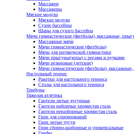
Массажер
Массажеры
Мягкие модули
Мягкие модули
Сухие бассейны
Шары для сухого бассейна
Мячи гимнастические (фитболы), массажные, прыгу
Массажные мячи
Мячи гимнастические (фитболы)
Мячи для ритмической гимнастики
Мячи прыгуны(хопы) с рогами и ручками
Мячи резиновые (детские)
Мячи гимнастические (фитболы), массажные,
Настольный теннис
Ракетки для настольного тенниса
Столы для настольного тенниса
Трибуны
Тяжелая атлетика
Гантели литые чугунные
Гантели наборные хромистая сталь
Гантели неразборные хромистая сталь
Гири для соревнований
Гири литые чугун
Гири сборно-разборные и универсальные
Грифы