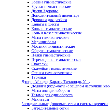
Бревна гимнастические
Брусья гимнастические
Диски Здоровье
Дополнительный инвентарь
Дорожки для разбега
Канаты и шесты
Кольца гимнастические
Конь и Козел гимнастические
Маты гимнастические
Медицинболы
Мостики гимнастические
Обручи гимнастические
Палки гимнастические
Перекладина гимнастическая
Скакалки
Скамейки гимнастические
Стенки гимнастические
Турники
Дзюдо, Айкидо, Карате, Тхеквондо, Ушу
Додянги (будо-маты) с зацепом ласточкин хво
Маты для единоборств
Татами для единоборств
Макивары
Заградительные, фоновые сетки и система крепежа
Заградительные сетки