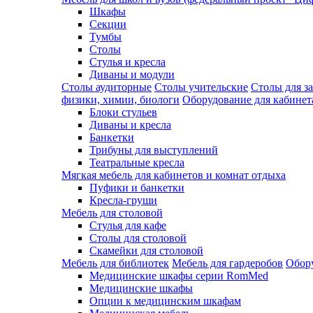
Шкафы
Секции
Тумбы
Столы
Стулья и кресла
Диваны и модули
Столы аудиторные
Столы учительские
Столы для з
физики, химии, биологи
Оборудование для кабинета
Блоки стульев
Диваны и кресла
Банкетки
Трибуны для выступлений
Театральные кресла
Мягкая мебель для кабинетов и комнат отдыха
Пуфики и банкетки
Кресла-груши
Мебель для столовой
Cтулья для кафе
Cтолы для столовой
Скамейки для столовой
Мебель для библиотек
Мебель для гардеробов
Обору
Медицинские шкафы серии RomMed
Медицинские шкафы
Опции к медицинским шкафам