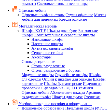
комнаты
Световые столы и песочницы
Офисная мебель
Офисные шкафы и столы
Стулья офисные
Мягкая
мебель для приемных
Кресла офисные
Металлическая мебель
Шкафы КУПЕ
Шкафы для обуви
Банковские
шкафы
Компьютерные и серверные шкафы
Напольные шкафы
Настенные шкафы
Антивандальные шкафы
Серверные стойки
Аксессуары
Столы разделочные
Столы разделочные
Столы разделочные с бортом
Модульные шкафы
Оружейные шкафы
Шкафы
для одежды
Опции к шкафам для одежды
Шкафы
картотечные
Шкафы бухгалтерские
Изделия из
проволоки
С фасадом из ЛДСП
Скамейки
Офисная мебель
Абонентские шкафы
Архивно-
складские шкафы
Шкафы для сумок
Стеллажи
Учебно-наглядные пособия и оборудование
Дошкольное образование
Начальная школа (ФГОС