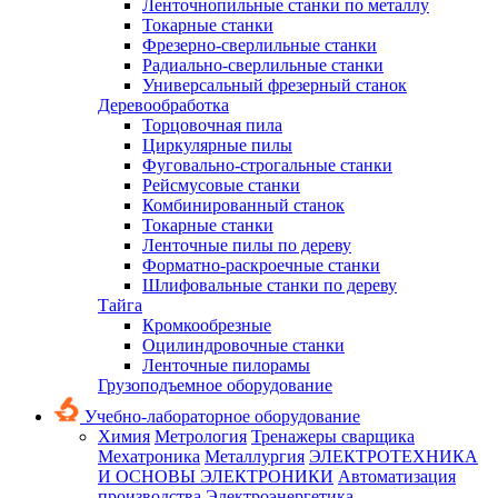
Ленточнопильные станки по металлу
Токарные станки
Фрезерно-сверлильные станки
Радиально-сверлильные станки
Универсальный фрезерный станок
Деревообработка
Торцовочная пила
Циркулярные пилы
Фуговально-строгальные станки
Рейсмусовые станки
Комбинированный станок
Токарные станки
Ленточные пилы по дереву
Форматно-раскроечные станки
Шлифовальные станки по дереву
Тайга
Кромкообрезные
Оцилиндровочные станки
Ленточные пилорамы
Грузоподъемное оборудование
Учебно-лабораторное оборудование
Химия
Метрология
Тренажеры сварщика
Мехатроника
Металлургия
ЭЛЕКТРОТЕХНИКА
И ОСНОВЫ ЭЛЕКТРОНИКИ
Автоматизация
производства
Электроэнергетика