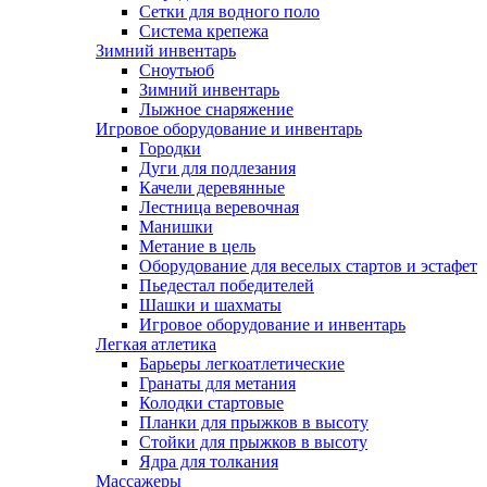
Сетки для водного поло
Система крепежа
Зимний инвентарь
Сноутьюб
Зимний инвентарь
Лыжное снаряжение
Игровое оборудование и инвентарь
Городки
Дуги для подлезания
Качели деревянные
Лестница веревочная
Манишки
Метание в цель
Оборудование для веселых стартов и эстафет
Пьедестал победителей
Шашки и шахматы
Игровое оборудование и инвентарь
Легкая атлетика
Барьеры легкоатлетические
Гранаты для метания
Колодки стартовые
Планки для прыжков в высоту
Стойки для прыжков в высоту
Ядра для толкания
Массажеры