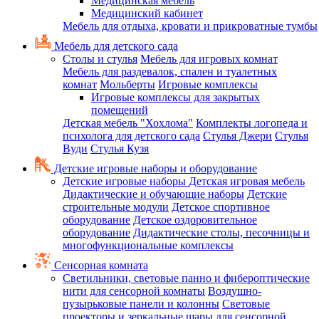
Медицинская мебель
Медицинский кабинет
Мебель для отдыха, кровати и прикроватные тумбы
Мебель для детского сада
Столы и стулья
Мебель для игровых комнат
Мебель для раздевалок, спален и туалетных
комнат
Мольберты
Игровые комплексы
Игровые комплексы для закрытых
помещений
Детская мебель "Хохлома"
Комплекты логопеда и
психолога для детского сада
Стулья Джери
Стулья
Вуди
Стулья Кузя
Детские игровые наборы и оборудование
Детские игровые наборы
Детская игровая мебель
Дидактические и обучающие наборы
Детские
строительные модули
Детское спортивное
оборудование
Детское оздоровительное
оборудование
Дидактические столы, песочницы и
многофункциональные комплексы
Сенсорная комната
Светильники, световые панно и фибероптические
нити для сенсорной комнаты
Воздушно-
пузырьковые панели и колонны
Световые
проекторы и зеркальные шары для сенсорной