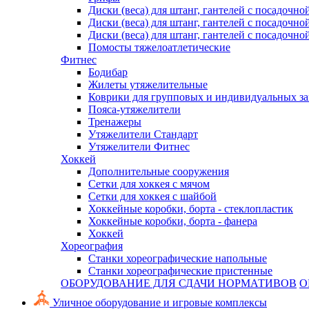
Диски (веса) для штанг, гантелей с посадочно
Диски (веса) для штанг, гантелей с посадочно
Диски (веса) для штанг, гантелей с посадочно
Помосты тяжелоатлетические
Фитнес
Бодибар
Жилеты утяжелительные
Коврики для групповых и индивидуальных з
Пояса-утяжелители
Тренажеры
Утяжелители Стандарт
Утяжелители Фитнес
Хоккей
Дополнительные сооружения
Сетки для хоккея с мячом
Сетки для хоккея с шайбой
Хоккейные коробки, борта - стеклопластик
Хоккейные коробки, борта - фанера
Хоккей
Хореография
Станки хореографические напольные
Станки хореографические пристенные
ОБОРУДОВАНИЕ ДЛЯ СДАЧИ НОРМАТИВОВ
О
Уличное оборудование и игровые комплексы