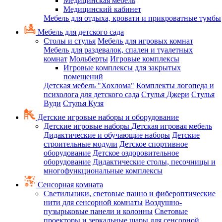
Медицинская мебель
Медицинский кабинет
Мебель для отдыха, кровати и прикроватные тумбы
Мебель для детского сада
Столы и стулья
Мебель для игровых комнат
Мебель для раздевалок, спален и туалетных
комнат
Мольберты
Игровые комплексы
Игровые комплексы для закрытых
помещений
Детская мебель "Хохлома"
Комплекты логопеда и
психолога для детского сада
Стулья Джери
Стулья
Вуди
Стулья Кузя
Детские игровые наборы и оборудование
Детские игровые наборы
Детская игровая мебель
Дидактические и обучающие наборы
Детские
строительные модули
Детское спортивное
оборудование
Детское оздоровительное
оборудование
Дидактические столы, песочницы и
многофункциональные комплексы
Сенсорная комната
Светильники, световые панно и фибероптические
нити для сенсорной комнаты
Воздушно-
пузырьковые панели и колонны
Световые
проекторы и зеркальные шары для сенсорной