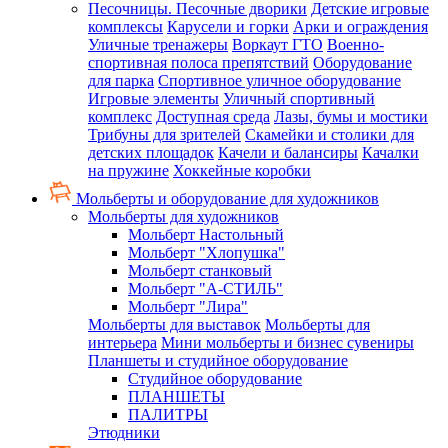
Песочницы. Песочные дворики
Детские игровые
комплексы
Карусели и горки
Арки и ограждения
Уличные тренажеры
Воркаут ГТО
Военно-
спортивная полоса препятствий
Оборудование
для парка
Спортивное уличное оборудование
Игровые элементы
Уличный спортивный
комплекс
Доступная среда
Лазы, бумы и мостики
Трибуны для зрителей
Скамейки и столики для
детских площадок
Качели и балансиры
Качалки
на пружине
Хоккейные коробки
Мольберты и оборудование для художников
Мольберты для художников
Мольберт Настольный
Мольберт "Хлопушка"
Мольберт станковый
Мольберт "А-СТИЛЬ"
Мольберт "Лира"
Мольберты для выставок
Мольберты для
интерьера
Мини мольберты и бизнес сувениры
Планшеты и студийное оборудование
Студийное оборудование
ПЛАНШЕТЫ
ПАЛИТРЫ
Этюдники