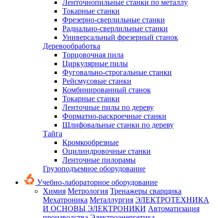
Ленточнопильные станки по металлу
Токарные станки
Фрезерно-сверлильные станки
Радиально-сверлильные станки
Универсальный фрезерный станок
Деревообработка
Торцовочная пила
Циркулярные пилы
Фуговально-строгальные станки
Рейсмусовые станки
Комбинированный станок
Токарные станки
Ленточные пилы по дереву
Форматно-раскроечные станки
Шлифовальные станки по дереву
Тайга
Кромкообрезные
Оцилиндровочные станки
Ленточные пилорамы
Грузоподъемное оборудование
Учебно-лабораторное оборудование
Химия
Метрология
Тренажеры сварщика
Мехатроника
Металлургия
ЭЛЕКТРОТЕХНИКА
И ОСНОВЫ ЭЛЕКТРОНИКИ
Автоматизация
производства
Электроэнергетика