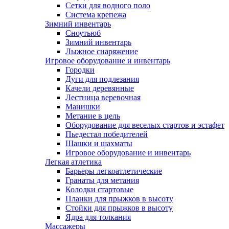
Сетки для водного поло
Система крепежа
Зимний инвентарь
Сноутьюб
Зимний инвентарь
Лыжное снаряжение
Игровое оборудование и инвентарь
Городки
Дуги для подлезания
Качели деревянные
Лестница веревочная
Манишки
Метание в цель
Оборудование для веселых стартов и эстафет
Пьедестал победителей
Шашки и шахматы
Игровое оборудование и инвентарь
Легкая атлетика
Барьеры легкоатлетические
Гранаты для метания
Колодки стартовые
Планки для прыжков в высоту
Стойки для прыжков в высоту
Ядра для толкания
Массажеры