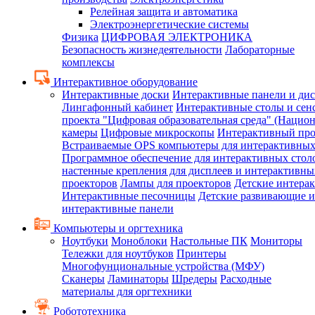
Релейная защита и автоматика
Электроэнергетические системы
Физика
ЦИФРОВАЯ ЭЛЕКТРОНИКА
Безопасность жизнедеятельности
Лабораторные
комплексы
Интерактивное оборудование
Интерактивные доски
Интерактивные панели и ди
Лингафонный кабинет
Интерактивные столы и сен
проекта "Цифровая образовательная среда" (Нацио
камеры
Цифровые микроскопы
Интерактивный про
Встраиваемые OPS компьютеры для интерактивных
Программное обеспечение для интерактивных стол
настенные крепления для дисплеев и интерактивны
проекторов
Лампы для проекторов
Детские интера
Интерактивные песочницы
Детские развивающие и
интерактивные панели
Компьютеры и оргтехника
Ноутбуки
Моноблоки
Настольные ПК
Мониторы
Тележки для ноутбуков
Принтеры
Многофунциональные устройства (МФУ)
Сканеры
Ламинаторы
Шредеры
Расходные
материалы для оргтехники
Робототехника