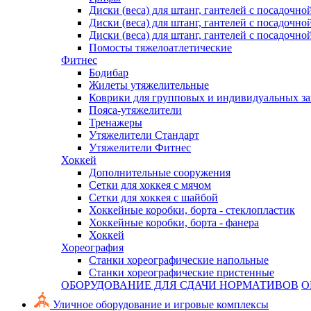
Диски (веса) для штанг, гантелей с посадочно
Диски (веса) для штанг, гантелей с посадочно
Диски (веса) для штанг, гантелей с посадочно
Помосты тяжелоатлетические
Фитнес
Бодибар
Жилеты утяжелительные
Коврики для групповых и индивидуальных з
Пояса-утяжелители
Тренажеры
Утяжелители Стандарт
Утяжелители Фитнес
Хоккей
Дополнительные сооружения
Сетки для хоккея с мячом
Сетки для хоккея с шайбой
Хоккейные коробки, борта - стеклопластик
Хоккейные коробки, борта - фанера
Хоккей
Хореография
Станки хореографические напольные
Станки хореографические пристенные
ОБОРУДОВАНИЕ ДЛЯ СДАЧИ НОРМАТИВОВ
О
Уличное оборудование и игровые комплексы