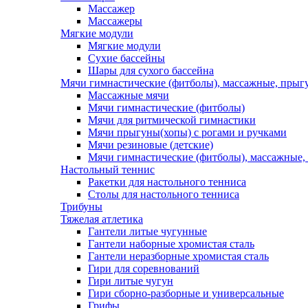
Массажер
Массажеры
Мягкие модули
Мягкие модули
Сухие бассейны
Шары для сухого бассейна
Мячи гимнастические (фитболы), массажные, прыгу
Массажные мячи
Мячи гимнастические (фитболы)
Мячи для ритмической гимнастики
Мячи прыгуны(хопы) с рогами и ручками
Мячи резиновые (детские)
Мячи гимнастические (фитболы), массажные,
Настольный теннис
Ракетки для настольного тенниса
Столы для настольного тенниса
Трибуны
Тяжелая атлетика
Гантели литые чугунные
Гантели наборные хромистая сталь
Гантели неразборные хромистая сталь
Гири для соревнований
Гири литые чугун
Гири сборно-разборные и универсальные
Грифы