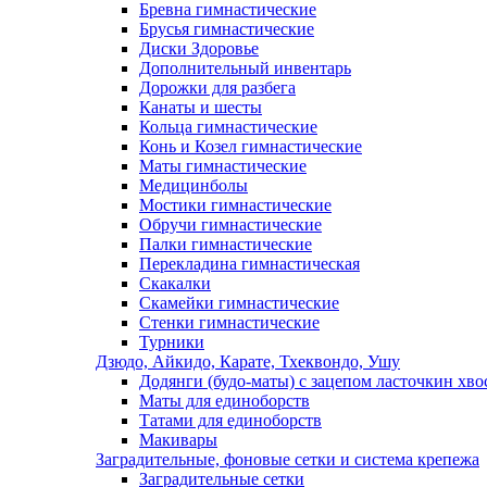
Бревна гимнастические
Брусья гимнастические
Диски Здоровье
Дополнительный инвентарь
Дорожки для разбега
Канаты и шесты
Кольца гимнастические
Конь и Козел гимнастические
Маты гимнастические
Медицинболы
Мостики гимнастические
Обручи гимнастические
Палки гимнастические
Перекладина гимнастическая
Скакалки
Скамейки гимнастические
Стенки гимнастические
Турники
Дзюдо, Айкидо, Карате, Тхеквондо, Ушу
Додянги (будо-маты) с зацепом ласточкин хво
Маты для единоборств
Татами для единоборств
Макивары
Заградительные, фоновые сетки и система крепежа
Заградительные сетки