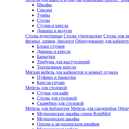
Шкафы
Секции
Тумбы
Столы
Стулья и кресла
Диваны и модули
Столы аудиторные
Столы учительские
Столы для з
физики, химии, биологи
Оборудование для кабинета
Блоки стульев
Диваны и кресла
Банкетки
Трибуны для выступлений
Театральные кресла
Мягкая мебель для кабинетов и комнат отдыха
Пуфики и банкетки
Кресла-груши
Мебель для столовой
Cтулья для кафе
Cтолы для столовой
Скамейки для столовой
Мебель для библиотек
Мебель для гардеробов
Обору
Медицинские шкафы серии RomMed
Медицинские шкафы
Опции к медицинским шкафам