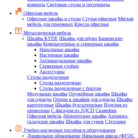
комнаты
Световые столы и песочницы
Офисная мебель
Офисные шкафы и столы
Стулья офисные
Мягкая
мебель для приемных
Кресла офисные
Металлическая мебель
Шкафы КУПЕ
Шкафы для обуви
Банковские
шкафы
Компьютерные и серверные шкафы
Напольные шкафы
Настенные шкафы
Антивандальные шкафы
Серверные стойки
Аксессуары
Столы разделочные
Столы разделочные
Столы разделочные с бортом
Модульные шкафы
Оружейные шкафы
Шкафы
для одежды
Опции к шкафам для одежды
Шкафы
картотечные
Шкафы бухгалтерские
Изделия из
проволоки
С фасадом из ЛДСП
Скамейки
Офисная мебель
Абонентские шкафы
Архивно-
складские шкафы
Шкафы для сумок
Стеллажи
Учебно-наглядные пособия и оборудование
Дошкольное образование
Начальная школа (ФГОС