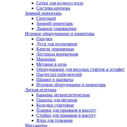
Сетки для водного поло
Система крепежа
Зимний инвентарь
Сноутьюб
Зимний инвентарь
Лыжное снаряжение
Игровое оборудование и инвентарь
Городки
Дуги для подлезания
Качели деревянные
Лестница веревочная
Манишки
Метание в цель
Оборудование для веселых стартов и эстафет
Пьедестал победителей
Шашки и шахматы
Игровое оборудование и инвентарь
Легкая атлетика
Барьеры легкоатлетические
Гранаты для метания
Колодки стартовые
Планки для прыжков в высоту
Стойки для прыжков в высоту
Ядра для толкания
Массажеры