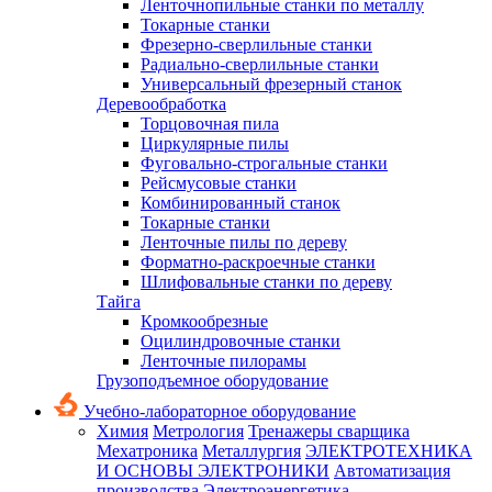
Ленточнопильные станки по металлу
Токарные станки
Фрезерно-сверлильные станки
Радиально-сверлильные станки
Универсальный фрезерный станок
Деревообработка
Торцовочная пила
Циркулярные пилы
Фуговально-строгальные станки
Рейсмусовые станки
Комбинированный станок
Токарные станки
Ленточные пилы по дереву
Форматно-раскроечные станки
Шлифовальные станки по дереву
Тайга
Кромкообрезные
Оцилиндровочные станки
Ленточные пилорамы
Грузоподъемное оборудование
Учебно-лабораторное оборудование
Химия
Метрология
Тренажеры сварщика
Мехатроника
Металлургия
ЭЛЕКТРОТЕХНИКА
И ОСНОВЫ ЭЛЕКТРОНИКИ
Автоматизация
производства
Электроэнергетика