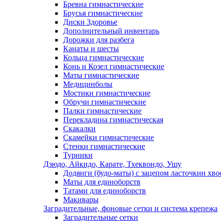
Бревна гимнастические
Брусья гимнастические
Диски Здоровье
Дополнительный инвентарь
Дорожки для разбега
Канаты и шесты
Кольца гимнастические
Конь и Козел гимнастические
Маты гимнастические
Медицинболы
Мостики гимнастические
Обручи гимнастические
Палки гимнастические
Перекладина гимнастическая
Скакалки
Скамейки гимнастические
Стенки гимнастические
Турники
Дзюдо, Айкидо, Карате, Тхеквондо, Ушу
Додянги (будо-маты) с зацепом ласточкин хво
Маты для единоборств
Татами для единоборств
Макивары
Заградительные, фоновые сетки и система крепежа
Заградительные сетки