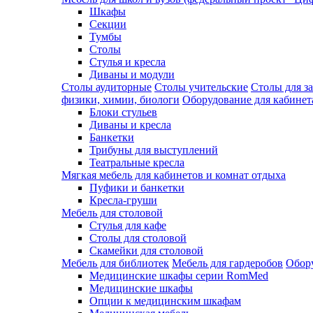
Шкафы
Секции
Тумбы
Столы
Стулья и кресла
Диваны и модули
Столы аудиторные
Столы учительские
Столы для з
физики, химии, биологи
Оборудование для кабинета
Блоки стульев
Диваны и кресла
Банкетки
Трибуны для выступлений
Театральные кресла
Мягкая мебель для кабинетов и комнат отдыха
Пуфики и банкетки
Кресла-груши
Мебель для столовой
Cтулья для кафе
Cтолы для столовой
Скамейки для столовой
Мебель для библиотек
Мебель для гардеробов
Обору
Медицинские шкафы серии RomMed
Медицинские шкафы
Опции к медицинским шкафам