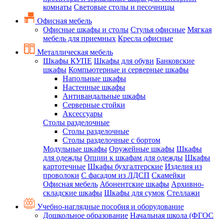
комнаты
Световые столы и песочницы
Офисная мебель
Офисные шкафы и столы
Стулья офисные
Мягкая
мебель для приемных
Кресла офисные
Металлическая мебель
Шкафы КУПЕ
Шкафы для обуви
Банковские
шкафы
Компьютерные и серверные шкафы
Напольные шкафы
Настенные шкафы
Антивандальные шкафы
Серверные стойки
Аксессуары
Столы разделочные
Столы разделочные
Столы разделочные с бортом
Модульные шкафы
Оружейные шкафы
Шкафы
для одежды
Опции к шкафам для одежды
Шкафы
картотечные
Шкафы бухгалтерские
Изделия из
проволоки
С фасадом из ЛДСП
Скамейки
Офисная мебель
Абонентские шкафы
Архивно-
складские шкафы
Шкафы для сумок
Стеллажи
Учебно-наглядные пособия и оборудование
Дошкольное образование
Начальная школа (ФГОС