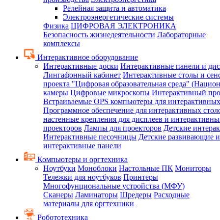
Релейная защита и автоматика
Электроэнергетические системы
Физика
ЦИФРОВАЯ ЭЛЕКТРОНИКА
Безопасность жизнедеятельности
Лабораторные
комплексы
Интерактивное оборудование
Интерактивные доски
Интерактивные панели и ди
Лингафонный кабинет
Интерактивные столы и сен
проекта "Цифровая образовательная среда" (Нацио
камеры
Цифровые микроскопы
Интерактивный про
Встраиваемые OPS компьютеры для интерактивных
Программное обеспечение для интерактивных стол
настенные крепления для дисплеев и интерактивны
проекторов
Лампы для проекторов
Детские интера
Интерактивные песочницы
Детские развивающие и
интерактивные панели
Компьютеры и оргтехника
Ноутбуки
Моноблоки
Настольные ПК
Мониторы
Тележки для ноутбуков
Принтеры
Многофунциональные устройства (МФУ)
Сканеры
Ламинаторы
Шредеры
Расходные
материалы для оргтехники
Робототехника