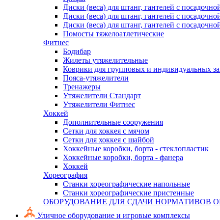
Диски (веса) для штанг, гантелей с посадочно
Диски (веса) для штанг, гантелей с посадочно
Диски (веса) для штанг, гантелей с посадочно
Помосты тяжелоатлетические
Фитнес
Бодибар
Жилеты утяжелительные
Коврики для групповых и индивидуальных з
Пояса-утяжелители
Тренажеры
Утяжелители Стандарт
Утяжелители Фитнес
Хоккей
Дополнительные сооружения
Сетки для хоккея с мячом
Сетки для хоккея с шайбой
Хоккейные коробки, борта - стеклопластик
Хоккейные коробки, борта - фанера
Хоккей
Хореография
Станки хореографические напольные
Станки хореографические пристенные
ОБОРУДОВАНИЕ ДЛЯ СДАЧИ НОРМАТИВОВ
О
Уличное оборудование и игровые комплексы