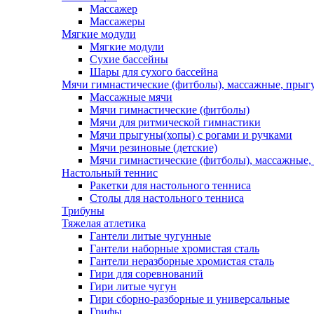
Массажер
Массажеры
Мягкие модули
Мягкие модули
Сухие бассейны
Шары для сухого бассейна
Мячи гимнастические (фитболы), массажные, прыгу
Массажные мячи
Мячи гимнастические (фитболы)
Мячи для ритмической гимнастики
Мячи прыгуны(хопы) с рогами и ручками
Мячи резиновые (детские)
Мячи гимнастические (фитболы), массажные,
Настольный теннис
Ракетки для настольного тенниса
Столы для настольного тенниса
Трибуны
Тяжелая атлетика
Гантели литые чугунные
Гантели наборные хромистая сталь
Гантели неразборные хромистая сталь
Гири для соревнований
Гири литые чугун
Гири сборно-разборные и универсальные
Грифы