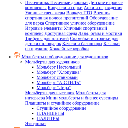
Песочницы. Песочные дворики
Детские игровые
комплексы
Карусели и горки
Арки и ограждения
Уличные тренажеры
Воркаут ГТО
Военно-
спортивная полоса препятствий
Оборудование
для парка
Спортивное уличное оборудование
Игровые элементы
Уличный спортивный
комплекс
Доступная среда
Лазы, бумы и мостики
Трибуны для зрителей
Скамейки и столики для
детских площадок
Качели и балансиры
Качалки
на пружине
Хоккейные коробки
Мольберты и оборудование для художников
Мольберты для художников
Мольберт Настольный
Мольберт "Хлопушка"
Мольберт станковый
Мольберт "А-СТИЛЬ"
Мольберт "Лира"
Мольберты для выставок
Мольберты для
интерьера
Мини мольберты и бизнес сувениры
Планшеты и студийное оборудование
Студийное оборудование
ПЛАНШЕТЫ
ПАЛИТРЫ
Этюдники