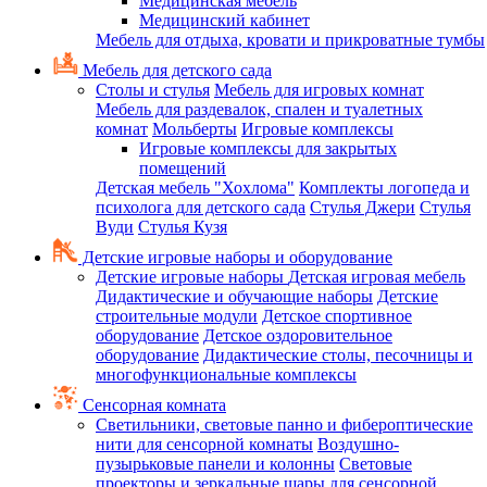
Медицинская мебель
Медицинский кабинет
Мебель для отдыха, кровати и прикроватные тумбы
Мебель для детского сада
Столы и стулья
Мебель для игровых комнат
Мебель для раздевалок, спален и туалетных
комнат
Мольберты
Игровые комплексы
Игровые комплексы для закрытых
помещений
Детская мебель "Хохлома"
Комплекты логопеда и
психолога для детского сада
Стулья Джери
Стулья
Вуди
Стулья Кузя
Детские игровые наборы и оборудование
Детские игровые наборы
Детская игровая мебель
Дидактические и обучающие наборы
Детские
строительные модули
Детское спортивное
оборудование
Детское оздоровительное
оборудование
Дидактические столы, песочницы и
многофункциональные комплексы
Сенсорная комната
Светильники, световые панно и фибероптические
нити для сенсорной комнаты
Воздушно-
пузырьковые панели и колонны
Световые
проекторы и зеркальные шары для сенсорной