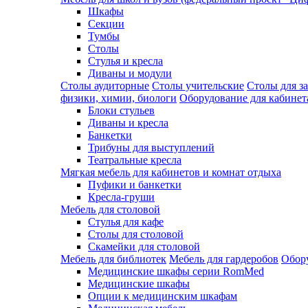
Шкафы
Секции
Тумбы
Столы
Стулья и кресла
Диваны и модули
Столы аудиторные
Столы учительские
Столы для з
физики, химии, биологи
Оборудование для кабинета
Блоки стульев
Диваны и кресла
Банкетки
Трибуны для выступлений
Театральные кресла
Мягкая мебель для кабинетов и комнат отдыха
Пуфики и банкетки
Кресла-груши
Мебель для столовой
Cтулья для кафе
Cтолы для столовой
Скамейки для столовой
Мебель для библиотек
Мебель для гардеробов
Обору
Медицинские шкафы серии RomMed
Медицинские шкафы
Опции к медицинским шкафам