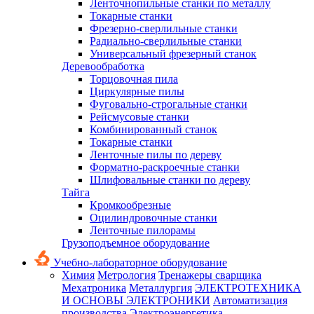
Ленточнопильные станки по металлу
Токарные станки
Фрезерно-сверлильные станки
Радиально-сверлильные станки
Универсальный фрезерный станок
Деревообработка
Торцовочная пила
Циркулярные пилы
Фуговально-строгальные станки
Рейсмусовые станки
Комбинированный станок
Токарные станки
Ленточные пилы по дереву
Форматно-раскроечные станки
Шлифовальные станки по дереву
Тайга
Кромкообрезные
Оцилиндровочные станки
Ленточные пилорамы
Грузоподъемное оборудование
Учебно-лабораторное оборудование
Химия
Метрология
Тренажеры сварщика
Мехатроника
Металлургия
ЭЛЕКТРОТЕХНИКА
И ОСНОВЫ ЭЛЕКТРОНИКИ
Автоматизация
производства
Электроэнергетика