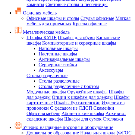
комнаты
Световые столы и песочницы
Офисная мебель
Офисные шкафы и столы
Стулья офисные
Мягкая
мебель для приемных
Кресла офисные
Металлическая мебель
Шкафы КУПЕ
Шкафы для обуви
Банковские
шкафы
Компьютерные и серверные шкафы
Напольные шкафы
Настенные шкафы
Антивандальные шкафы
Серверные стойки
Аксессуары
Столы разделочные
Столы разделочные
Столы разделочные с бортом
Модульные шкафы
Оружейные шкафы
Шкафы
для одежды
Опции к шкафам для одежды
Шкафы
картотечные
Шкафы бухгалтерские
Изделия из
проволоки
С фасадом из ЛДСП
Скамейки
Офисная мебель
Абонентские шкафы
Архивно-
складские шкафы
Шкафы для сумок
Стеллажи
Учебно-наглядные пособия и оборудование
Дошкольное образование
Начальная школа (ФГОС