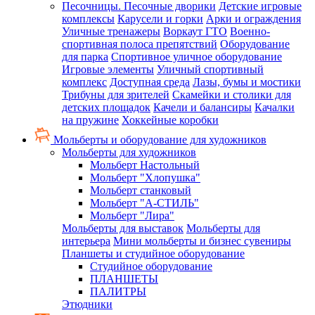
Песочницы. Песочные дворики
Детские игровые
комплексы
Карусели и горки
Арки и ограждения
Уличные тренажеры
Воркаут ГТО
Военно-
спортивная полоса препятствий
Оборудование
для парка
Спортивное уличное оборудование
Игровые элементы
Уличный спортивный
комплекс
Доступная среда
Лазы, бумы и мостики
Трибуны для зрителей
Скамейки и столики для
детских площадок
Качели и балансиры
Качалки
на пружине
Хоккейные коробки
Мольберты и оборудование для художников
Мольберты для художников
Мольберт Настольный
Мольберт "Хлопушка"
Мольберт станковый
Мольберт "А-СТИЛЬ"
Мольберт "Лира"
Мольберты для выставок
Мольберты для
интерьера
Мини мольберты и бизнес сувениры
Планшеты и студийное оборудование
Студийное оборудование
ПЛАНШЕТЫ
ПАЛИТРЫ
Этюдники