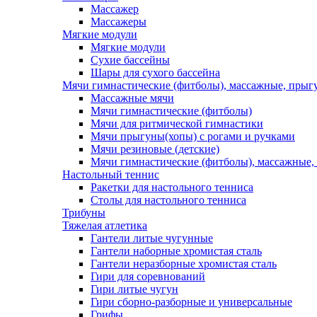
Массажер
Массажеры
Мягкие модули
Мягкие модули
Сухие бассейны
Шары для сухого бассейна
Мячи гимнастические (фитболы), массажные, прыгу
Массажные мячи
Мячи гимнастические (фитболы)
Мячи для ритмической гимнастики
Мячи прыгуны(хопы) с рогами и ручками
Мячи резиновые (детские)
Мячи гимнастические (фитболы), массажные,
Настольный теннис
Ракетки для настольного тенниса
Столы для настольного тенниса
Трибуны
Тяжелая атлетика
Гантели литые чугунные
Гантели наборные хромистая сталь
Гантели неразборные хромистая сталь
Гири для соревнований
Гири литые чугун
Гири сборно-разборные и универсальные
Грифы