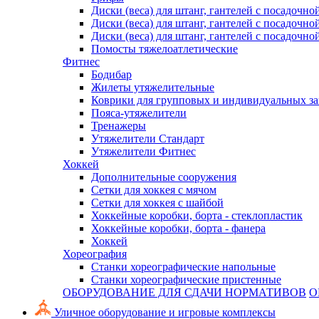
Диски (веса) для штанг, гантелей с посадочно
Диски (веса) для штанг, гантелей с посадочно
Диски (веса) для штанг, гантелей с посадочно
Помосты тяжелоатлетические
Фитнес
Бодибар
Жилеты утяжелительные
Коврики для групповых и индивидуальных з
Пояса-утяжелители
Тренажеры
Утяжелители Стандарт
Утяжелители Фитнес
Хоккей
Дополнительные сооружения
Сетки для хоккея с мячом
Сетки для хоккея с шайбой
Хоккейные коробки, борта - стеклопластик
Хоккейные коробки, борта - фанера
Хоккей
Хореография
Станки хореографические напольные
Станки хореографические пристенные
ОБОРУДОВАНИЕ ДЛЯ СДАЧИ НОРМАТИВОВ
О
Уличное оборудование и игровые комплексы