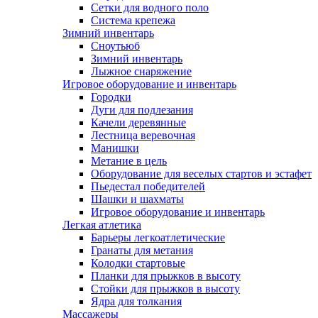
Сетки для водного поло
Система крепежа
Зимний инвентарь
Сноутьюб
Зимний инвентарь
Лыжное снаряжение
Игровое оборудование и инвентарь
Городки
Дуги для подлезания
Качели деревянные
Лестница веревочная
Манишки
Метание в цель
Оборудование для веселых стартов и эстафет
Пьедестал победителей
Шашки и шахматы
Игровое оборудование и инвентарь
Легкая атлетика
Барьеры легкоатлетические
Гранаты для метания
Колодки стартовые
Планки для прыжков в высоту
Стойки для прыжков в высоту
Ядра для толкания
Массажеры