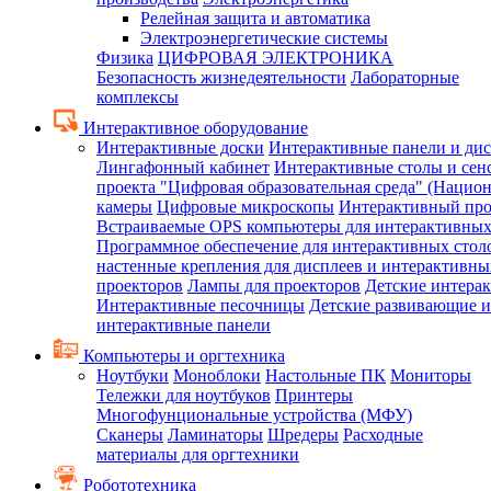
Релейная защита и автоматика
Электроэнергетические системы
Физика
ЦИФРОВАЯ ЭЛЕКТРОНИКА
Безопасность жизнедеятельности
Лабораторные
комплексы
Интерактивное оборудование
Интерактивные доски
Интерактивные панели и ди
Лингафонный кабинет
Интерактивные столы и сен
проекта "Цифровая образовательная среда" (Нацио
камеры
Цифровые микроскопы
Интерактивный про
Встраиваемые OPS компьютеры для интерактивных
Программное обеспечение для интерактивных стол
настенные крепления для дисплеев и интерактивны
проекторов
Лампы для проекторов
Детские интера
Интерактивные песочницы
Детские развивающие и
интерактивные панели
Компьютеры и оргтехника
Ноутбуки
Моноблоки
Настольные ПК
Мониторы
Тележки для ноутбуков
Принтеры
Многофунциональные устройства (МФУ)
Сканеры
Ламинаторы
Шредеры
Расходные
материалы для оргтехники
Робототехника