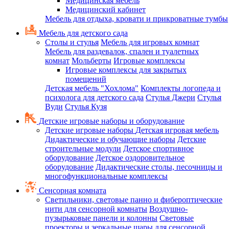
Медицинская мебель
Медицинский кабинет
Мебель для отдыха, кровати и прикроватные тумбы
Мебель для детского сада
Столы и стулья
Мебель для игровых комнат
Мебель для раздевалок, спален и туалетных
комнат
Мольберты
Игровые комплексы
Игровые комплексы для закрытых
помещений
Детская мебель "Хохлома"
Комплекты логопеда и
психолога для детского сада
Стулья Джери
Стулья
Вуди
Стулья Кузя
Детские игровые наборы и оборудование
Детские игровые наборы
Детская игровая мебель
Дидактические и обучающие наборы
Детские
строительные модули
Детское спортивное
оборудование
Детское оздоровительное
оборудование
Дидактические столы, песочницы и
многофункциональные комплексы
Сенсорная комната
Светильники, световые панно и фибероптические
нити для сенсорной комнаты
Воздушно-
пузырьковые панели и колонны
Световые
проекторы и зеркальные шары для сенсорной