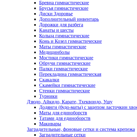
Бревна гимнастические
Брусья гимнастические
Диски Здоровье
Дополнительный инвентарь
Дорожки для разбега
Канаты и шесты
Кольца гимнастические
Конь и Козел гимнастические
Маты гимнастические
Медицинболы
Мостики гимнастические
Обручи гимнастические
Палки гимнастические
Перекладина гимнастическая
Скакалки
Скамейки гимнастические
Стенки гимнастические
Турники
Дзюдо, Айкидо, Карате, Тхеквондо, Ушу
Додянги (будо-маты) с зацепом ласточкин хво
Маты для единоборств
Татами для единоборств
Макивары
Заградительные, фоновые сетки и система крепежа
Заградительные сетки