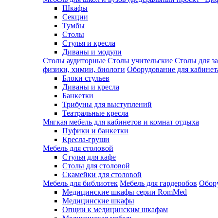
Шкафы
Секции
Тумбы
Столы
Стулья и кресла
Диваны и модули
Столы аудиторные
Столы учительские
Столы для з
физики, химии, биологи
Оборудование для кабинета
Блоки стульев
Диваны и кресла
Банкетки
Трибуны для выступлений
Театральные кресла
Мягкая мебель для кабинетов и комнат отдыха
Пуфики и банкетки
Кресла-груши
Мебель для столовой
Cтулья для кафе
Cтолы для столовой
Скамейки для столовой
Мебель для библиотек
Мебель для гардеробов
Обору
Медицинские шкафы серии RomMed
Медицинские шкафы
Опции к медицинским шкафам