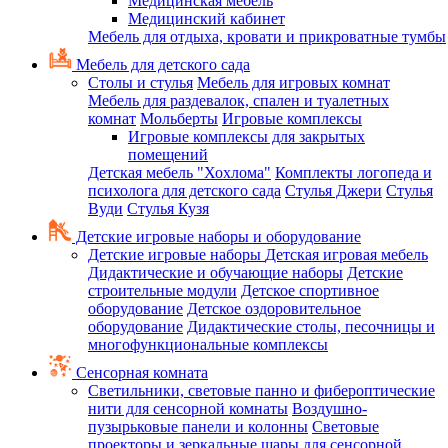
Медицинская мебель
Медицинский кабинет
Мебель для отдыха, кровати и прикроватные тумбы
Мебель для детского сада
Столы и стулья
Мебель для игровых комнат
Мебель для раздевалок, спален и туалетных
комнат
Мольберты
Игровые комплексы
Игровые комплексы для закрытых
помещений
Детская мебель "Хохлома"
Комплекты логопеда и
психолога для детского сада
Стулья Джери
Стулья
Вуди
Стулья Кузя
Детские игровые наборы и оборудование
Детские игровые наборы
Детская игровая мебель
Дидактические и обучающие наборы
Детские
строительные модули
Детское спортивное
оборудование
Детское оздоровительное
оборудование
Дидактические столы, песочницы и
многофункциональные комплексы
Сенсорная комната
Светильники, световые панно и фибероптические
нити для сенсорной комнаты
Воздушно-
пузырьковые панели и колонны
Световые
проекторы и зеркальные шары для сенсорной