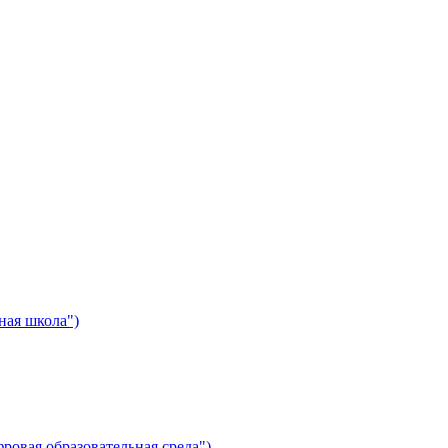
ная школа")
ровая образовательная среда")