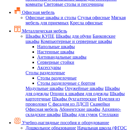
комнаты
Световые столы и песочницы
Офисная мебель
Офисные шкафы и столы
Стулья офисные
Мягкая
мебель для приемных
Кресла офисные
Металлическая мебель
Шкафы КУПЕ
Шкафы для обуви
Банковские
шкафы
Компьютерные и серверные шкафы
Напольные шкафы
Настенные шкафы
Антивандальные шкафы
Серверные стойки
Аксессуары
Столы разделочные
Столы разделочные
Столы разделочные с бортом
Модульные шкафы
Оружейные шкафы
Шкафы
для одежды
Опции к шкафам для одежды
Шкафы
картотечные
Шкафы бухгалтерские
Изделия из
проволоки
С фасадом из ЛДСП
Скамейки
Офисная мебель
Абонентские шкафы
Архивно-
складские шкафы
Шкафы для сумок
Стеллажи
Учебно-наглядные пособия и оборудование
Дошкольное образование
Начальная школа (ФГОС