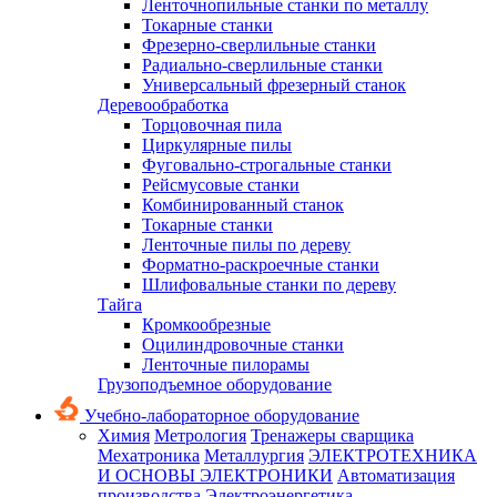
Ленточнопильные станки по металлу
Токарные станки
Фрезерно-сверлильные станки
Радиально-сверлильные станки
Универсальный фрезерный станок
Деревообработка
Торцовочная пила
Циркулярные пилы
Фуговально-строгальные станки
Рейсмусовые станки
Комбинированный станок
Токарные станки
Ленточные пилы по дереву
Форматно-раскроечные станки
Шлифовальные станки по дереву
Тайга
Кромкообрезные
Оцилиндровочные станки
Ленточные пилорамы
Грузоподъемное оборудование
Учебно-лабораторное оборудование
Химия
Метрология
Тренажеры сварщика
Мехатроника
Металлургия
ЭЛЕКТРОТЕХНИКА
И ОСНОВЫ ЭЛЕКТРОНИКИ
Автоматизация
производства
Электроэнергетика