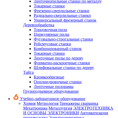
Ленточнопильные станки по металлу
Токарные станки
Фрезерно-сверлильные станки
Радиально-сверлильные станки
Универсальный фрезерный станок
Деревообработка
Торцовочная пила
Циркулярные пилы
Фуговально-строгальные станки
Рейсмусовые станки
Комбинированный станок
Токарные станки
Ленточные пилы по дереву
Форматно-раскроечные станки
Шлифовальные станки по дереву
Тайга
Кромкообрезные
Оцилиндровочные станки
Ленточные пилорамы
Грузоподъемное оборудование
Учебно-лабораторное оборудование
Химия
Метрология
Тренажеры сварщика
Мехатроника
Металлургия
ЭЛЕКТРОТЕХНИКА
И ОСНОВЫ ЭЛЕКТРОНИКИ
Автоматизация
производства
Электроэнергетика