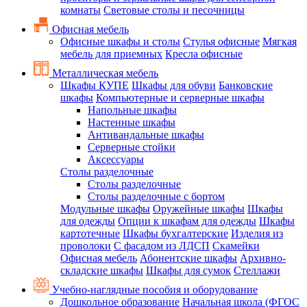
комнаты
Световые столы и песочницы
Офисная мебель
Офисные шкафы и столы
Стулья офисные
Мягкая
мебель для приемных
Кресла офисные
Металлическая мебель
Шкафы КУПЕ
Шкафы для обуви
Банковские
шкафы
Компьютерные и серверные шкафы
Напольные шкафы
Настенные шкафы
Антивандальные шкафы
Серверные стойки
Аксессуары
Столы разделочные
Столы разделочные
Столы разделочные с бортом
Модульные шкафы
Оружейные шкафы
Шкафы
для одежды
Опции к шкафам для одежды
Шкафы
картотечные
Шкафы бухгалтерские
Изделия из
проволоки
С фасадом из ЛДСП
Скамейки
Офисная мебель
Абонентские шкафы
Архивно-
складские шкафы
Шкафы для сумок
Стеллажи
Учебно-наглядные пособия и оборудование
Дошкольное образование
Начальная школа (ФГОС