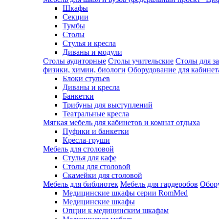
Шкафы
Секции
Тумбы
Столы
Стулья и кресла
Диваны и модули
Столы аудиторные
Столы учительские
Столы для з
физики, химии, биологи
Оборудование для кабинета
Блоки стульев
Диваны и кресла
Банкетки
Трибуны для выступлений
Театральные кресла
Мягкая мебель для кабинетов и комнат отдыха
Пуфики и банкетки
Кресла-груши
Мебель для столовой
Cтулья для кафе
Cтолы для столовой
Скамейки для столовой
Мебель для библиотек
Мебель для гардеробов
Обору
Медицинские шкафы серии RomMed
Медицинские шкафы
Опции к медицинским шкафам