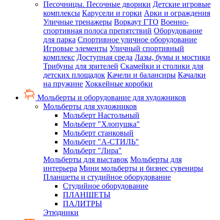
Песочницы. Песочные дворики
Детские игровые
комплексы
Карусели и горки
Арки и ограждения
Уличные тренажеры
Воркаут ГТО
Военно-
спортивная полоса препятствий
Оборудование
для парка
Спортивное уличное оборудование
Игровые элементы
Уличный спортивный
комплекс
Доступная среда
Лазы, бумы и мостики
Трибуны для зрителей
Скамейки и столики для
детских площадок
Качели и балансиры
Качалки
на пружине
Хоккейные коробки
Мольберты и оборудование для художников
Мольберты для художников
Мольберт Настольный
Мольберт "Хлопушка"
Мольберт станковый
Мольберт "А-СТИЛЬ"
Мольберт "Лира"
Мольберты для выставок
Мольберты для
интерьера
Мини мольберты и бизнес сувениры
Планшеты и студийное оборудование
Студийное оборудование
ПЛАНШЕТЫ
ПАЛИТРЫ
Этюдники