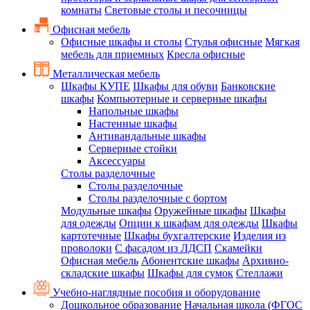
комнаты
Световые столы и песочницы
Офисная мебель
Офисные шкафы и столы
Стулья офисные
Мягкая
мебель для приемных
Кресла офисные
Металлическая мебель
Шкафы КУПЕ
Шкафы для обуви
Банковские
шкафы
Компьютерные и серверные шкафы
Напольные шкафы
Настенные шкафы
Антивандальные шкафы
Серверные стойки
Аксессуары
Столы разделочные
Столы разделочные
Столы разделочные с бортом
Модульные шкафы
Оружейные шкафы
Шкафы
для одежды
Опции к шкафам для одежды
Шкафы
картотечные
Шкафы бухгалтерские
Изделия из
проволоки
С фасадом из ЛДСП
Скамейки
Офисная мебель
Абонентские шкафы
Архивно-
складские шкафы
Шкафы для сумок
Стеллажи
Учебно-наглядные пособия и оборудование
Дошкольное образование
Начальная школа (ФГОС