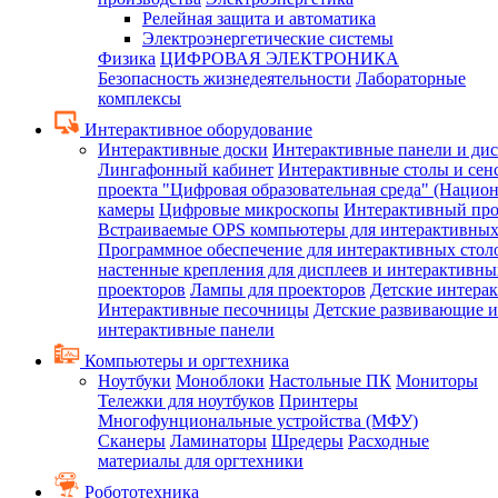
Релейная защита и автоматика
Электроэнергетические системы
Физика
ЦИФРОВАЯ ЭЛЕКТРОНИКА
Безопасность жизнедеятельности
Лабораторные
комплексы
Интерактивное оборудование
Интерактивные доски
Интерактивные панели и ди
Лингафонный кабинет
Интерактивные столы и сен
проекта "Цифровая образовательная среда" (Нацио
камеры
Цифровые микроскопы
Интерактивный про
Встраиваемые OPS компьютеры для интерактивных
Программное обеспечение для интерактивных стол
настенные крепления для дисплеев и интерактивны
проекторов
Лампы для проекторов
Детские интера
Интерактивные песочницы
Детские развивающие и
интерактивные панели
Компьютеры и оргтехника
Ноутбуки
Моноблоки
Настольные ПК
Мониторы
Тележки для ноутбуков
Принтеры
Многофунциональные устройства (МФУ)
Сканеры
Ламинаторы
Шредеры
Расходные
материалы для оргтехники
Робототехника