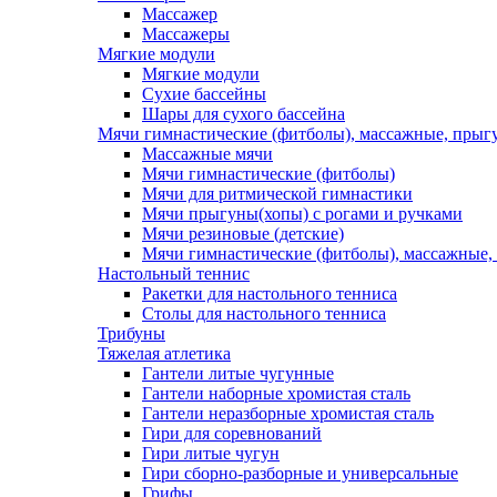
Массажер
Массажеры
Мягкие модули
Мягкие модули
Сухие бассейны
Шары для сухого бассейна
Мячи гимнастические (фитболы), массажные, прыгу
Массажные мячи
Мячи гимнастические (фитболы)
Мячи для ритмической гимнастики
Мячи прыгуны(хопы) с рогами и ручками
Мячи резиновые (детские)
Мячи гимнастические (фитболы), массажные,
Настольный теннис
Ракетки для настольного тенниса
Столы для настольного тенниса
Трибуны
Тяжелая атлетика
Гантели литые чугунные
Гантели наборные хромистая сталь
Гантели неразборные хромистая сталь
Гири для соревнований
Гири литые чугун
Гири сборно-разборные и универсальные
Грифы