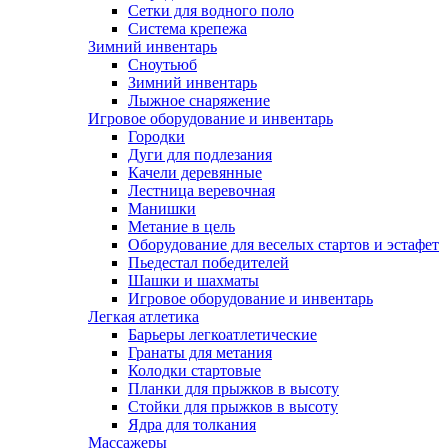
Сетки для водного поло
Система крепежа
Зимний инвентарь
Сноутьюб
Зимний инвентарь
Лыжное снаряжение
Игровое оборудование и инвентарь
Городки
Дуги для подлезания
Качели деревянные
Лестница веревочная
Манишки
Метание в цель
Оборудование для веселых стартов и эстафет
Пьедестал победителей
Шашки и шахматы
Игровое оборудование и инвентарь
Легкая атлетика
Барьеры легкоатлетические
Гранаты для метания
Колодки стартовые
Планки для прыжков в высоту
Стойки для прыжков в высоту
Ядра для толкания
Массажеры