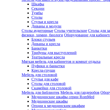
Шкафы
Секции
Тумбы
Столы
Стулья и кресла
Диваны и модули
Столы аудиторные
Столы учительские
Столы для з
физики, химии, биологи
Оборудование для кабинета
Блоки стульев
Диваны и кресла
Банкетки
Трибуны для выступлений
Театральные кресла
Мягкая мебель для кабинетов и комнат отдыха
Пуфики и банкетки
Кресла-груши
Мебель для столовой
Cтулья для кафе
Cтолы для столовой
Скамейки для столовой
Мебель для библиотек
Мебель для гардеробов
Обору
Медицинские шкафы серии RomMed
Медицинские шкафы
Опции к медицинским шкафам