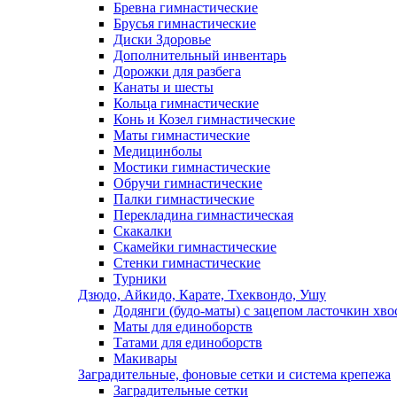
Бревна гимнастические
Брусья гимнастические
Диски Здоровье
Дополнительный инвентарь
Дорожки для разбега
Канаты и шесты
Кольца гимнастические
Конь и Козел гимнастические
Маты гимнастические
Медицинболы
Мостики гимнастические
Обручи гимнастические
Палки гимнастические
Перекладина гимнастическая
Скакалки
Скамейки гимнастические
Стенки гимнастические
Турники
Дзюдо, Айкидо, Карате, Тхеквондо, Ушу
Додянги (будо-маты) с зацепом ласточкин хво
Маты для единоборств
Татами для единоборств
Макивары
Заградительные, фоновые сетки и система крепежа
Заградительные сетки