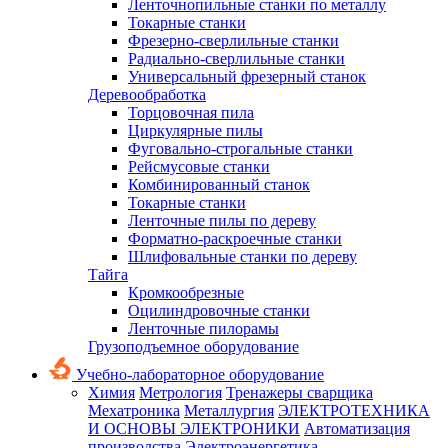
Ленточнопильные станки по металлу
Токарные станки
Фрезерно-сверлильные станки
Радиально-сверлильные станки
Универсальный фрезерный станок
Деревообработка
Торцовочная пила
Циркулярные пилы
Фуговально-строгальные станки
Рейсмусовые станки
Комбинированный станок
Токарные станки
Ленточные пилы по дереву
Форматно-раскроечные станки
Шлифовальные станки по дереву
Тайга
Кромкообрезные
Оцилиндровочные станки
Ленточные пилорамы
Грузоподъемное оборудование
Учебно-лабораторное оборудование
Химия
Метрология
Тренажеры сварщика
Мехатроника
Металлургия
ЭЛЕКТРОТЕХНИКА
И ОСНОВЫ ЭЛЕКТРОНИКИ
Автоматизация
производства
Электроэнергетика