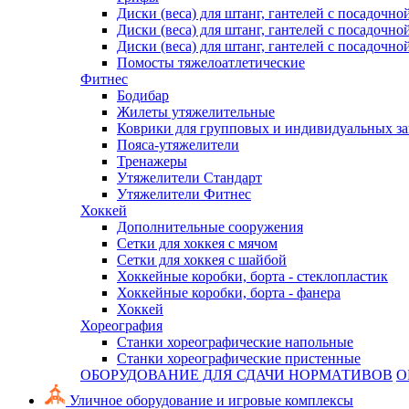
Диски (веса) для штанг, гантелей с посадочно
Диски (веса) для штанг, гантелей с посадочно
Диски (веса) для штанг, гантелей с посадочно
Помосты тяжелоатлетические
Фитнес
Бодибар
Жилеты утяжелительные
Коврики для групповых и индивидуальных з
Пояса-утяжелители
Тренажеры
Утяжелители Стандарт
Утяжелители Фитнес
Хоккей
Дополнительные сооружения
Сетки для хоккея с мячом
Сетки для хоккея с шайбой
Хоккейные коробки, борта - стеклопластик
Хоккейные коробки, борта - фанера
Хоккей
Хореография
Станки хореографические напольные
Станки хореографические пристенные
ОБОРУДОВАНИЕ ДЛЯ СДАЧИ НОРМАТИВОВ
О
Уличное оборудование и игровые комплексы