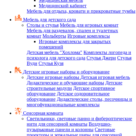
Медицинская мебель
Медицинский кабинет
Мебель для отдыха, кровати и прикроватные тумбы
Мебель для детского сада
Столы и стулья
Мебель для игровых комнат
Мебель для раздевалок, спален и туалетных
комнат
Мольберты
Игровые комплексы
Игровые комплексы для закрытых
помещений
Детская мебель "Хохлома"
Комплекты логопеда и
психолога для детского сада
Стулья Джери
Стулья
Вуди
Стулья Кузя
Детские игровые наборы и оборудование
Детские игровые наборы
Детская игровая мебель
Дидактические и обучающие наборы
Детские
строительные модули
Детское спортивное
оборудование
Детское оздоровительное
оборудование
Дидактические столы, песочницы и
многофункциональные комплексы
Сенсорная комната
Светильники, световые панно и фибероптические
нити для сенсорной комнаты
Воздушно-
пузырьковые панели и колонны
Световые
проекторы и зеркальные шары для сенсорной