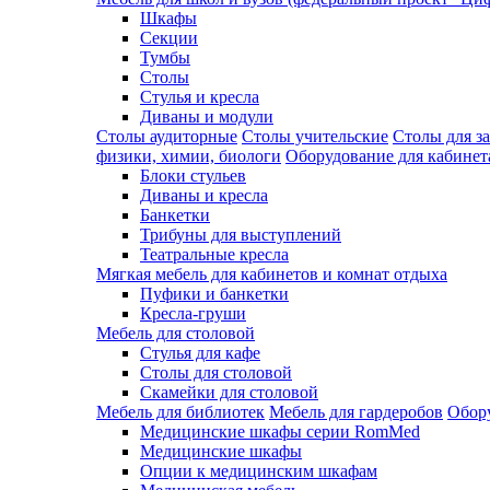
Шкафы
Секции
Тумбы
Столы
Стулья и кресла
Диваны и модули
Столы аудиторные
Столы учительские
Столы для з
физики, химии, биологи
Оборудование для кабинета
Блоки стульев
Диваны и кресла
Банкетки
Трибуны для выступлений
Театральные кресла
Мягкая мебель для кабинетов и комнат отдыха
Пуфики и банкетки
Кресла-груши
Мебель для столовой
Cтулья для кафе
Cтолы для столовой
Скамейки для столовой
Мебель для библиотек
Мебель для гардеробов
Обору
Медицинские шкафы серии RomMed
Медицинские шкафы
Опции к медицинским шкафам