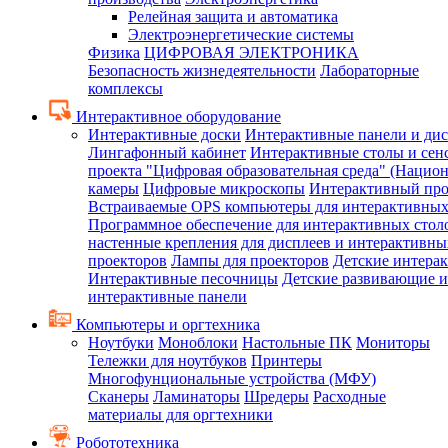
Релейная защита и автоматика
Электроэнергетические системы
Физика
ЦИФРОВАЯ ЭЛЕКТРОНИКА
Безопасность жизнедеятельности
Лабораторные
комплексы
Интерактивное оборудование
Интерактивные доски
Интерактивные панели и ди
Лингафонный кабинет
Интерактивные столы и сен
проекта "Цифровая образовательная среда" (Нацио
камеры
Цифровые микроскопы
Интерактивный про
Встраиваемые OPS компьютеры для интерактивных
Программное обеспечение для интерактивных стол
настенные крепления для дисплеев и интерактивны
проекторов
Лампы для проекторов
Детские интера
Интерактивные песочницы
Детские развивающие и
интерактивные панели
Компьютеры и оргтехника
Ноутбуки
Моноблоки
Настольные ПК
Мониторы
Тележки для ноутбуков
Принтеры
Многофунциональные устройства (МФУ)
Сканеры
Ламинаторы
Шредеры
Расходные
материалы для оргтехники
Робототехника