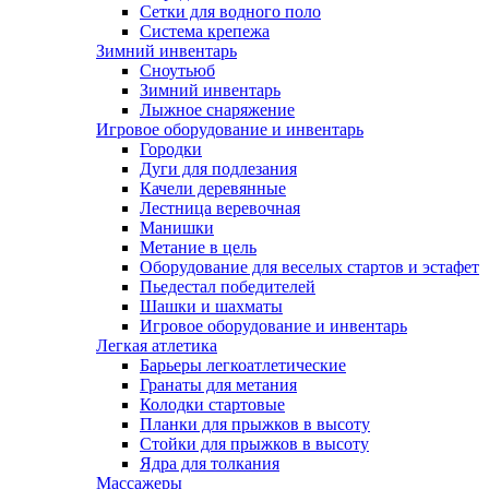
Сетки для водного поло
Система крепежа
Зимний инвентарь
Сноутьюб
Зимний инвентарь
Лыжное снаряжение
Игровое оборудование и инвентарь
Городки
Дуги для подлезания
Качели деревянные
Лестница веревочная
Манишки
Метание в цель
Оборудование для веселых стартов и эстафет
Пьедестал победителей
Шашки и шахматы
Игровое оборудование и инвентарь
Легкая атлетика
Барьеры легкоатлетические
Гранаты для метания
Колодки стартовые
Планки для прыжков в высоту
Стойки для прыжков в высоту
Ядра для толкания
Массажеры