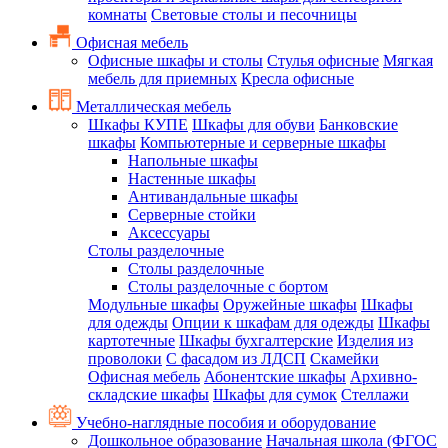
комнаты
Световые столы и песочницы
Офисная мебель
Офисные шкафы и столы
Стулья офисные
Мягкая
мебель для приемных
Кресла офисные
Металлическая мебель
Шкафы КУПЕ
Шкафы для обуви
Банковские
шкафы
Компьютерные и серверные шкафы
Напольные шкафы
Настенные шкафы
Антивандальные шкафы
Серверные стойки
Аксессуары
Столы разделочные
Столы разделочные
Столы разделочные с бортом
Модульные шкафы
Оружейные шкафы
Шкафы
для одежды
Опции к шкафам для одежды
Шкафы
картотечные
Шкафы бухгалтерские
Изделия из
проволоки
С фасадом из ЛДСП
Скамейки
Офисная мебель
Абонентские шкафы
Архивно-
складские шкафы
Шкафы для сумок
Стеллажи
Учебно-наглядные пособия и оборудование
Дошкольное образование
Начальная школа (ФГОС