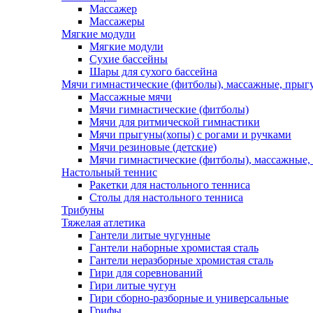
Массажер
Массажеры
Мягкие модули
Мягкие модули
Сухие бассейны
Шары для сухого бассейна
Мячи гимнастические (фитболы), массажные, прыгу
Массажные мячи
Мячи гимнастические (фитболы)
Мячи для ритмической гимнастики
Мячи прыгуны(хопы) с рогами и ручками
Мячи резиновые (детские)
Мячи гимнастические (фитболы), массажные,
Настольный теннис
Ракетки для настольного тенниса
Столы для настольного тенниса
Трибуны
Тяжелая атлетика
Гантели литые чугунные
Гантели наборные хромистая сталь
Гантели неразборные хромистая сталь
Гири для соревнований
Гири литые чугун
Гири сборно-разборные и универсальные
Грифы