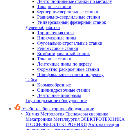
Ленточнопильные станки по металлу
Токарные станки
Фрезерно-сверлильные станки
Радиально-сверлильные станки
Универсальный фрезерный станок
Деревообработка
Торцовочная пила
Циркулярные пилы
Фуговально-строгальные станки
Рейсмусовые станки
Комбинированный станок
Токарные станки
Ленточные пилы по дереву
Форматно-раскроечные станки
Шлифовальные станки по дереву
Тайга
Кромкообрезные
Оцилиндровочные станки
Ленточные пилорамы
Грузоподъемное оборудование
Учебно-лабораторное оборудование
Химия
Метрология
Тренажеры сварщика
Мехатроника
Металлургия
ЭЛЕКТРОТЕХНИКА
И ОСНОВЫ ЭЛЕКТРОНИКИ
Автоматизация
производства
Электроэнергетика