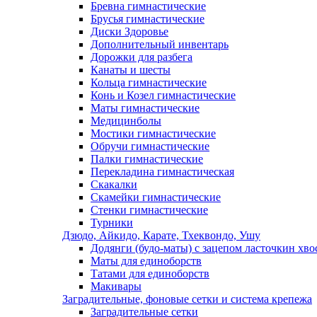
Бревна гимнастические
Брусья гимнастические
Диски Здоровье
Дополнительный инвентарь
Дорожки для разбега
Канаты и шесты
Кольца гимнастические
Конь и Козел гимнастические
Маты гимнастические
Медицинболы
Мостики гимнастические
Обручи гимнастические
Палки гимнастические
Перекладина гимнастическая
Скакалки
Скамейки гимнастические
Стенки гимнастические
Турники
Дзюдо, Айкидо, Карате, Тхеквондо, Ушу
Додянги (будо-маты) с зацепом ласточкин хво
Маты для единоборств
Татами для единоборств
Макивары
Заградительные, фоновые сетки и система крепежа
Заградительные сетки