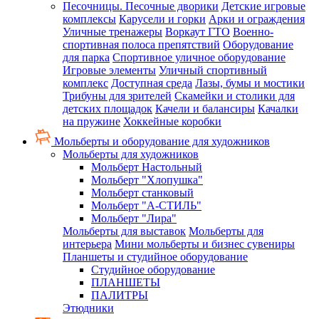
Песочницы. Песочные дворики
Детские игровые
комплексы
Карусели и горки
Арки и ограждения
Уличные тренажеры
Воркаут ГТО
Военно-
спортивная полоса препятствий
Оборудование
для парка
Спортивное уличное оборудование
Игровые элементы
Уличный спортивный
комплекс
Доступная среда
Лазы, бумы и мостики
Трибуны для зрителей
Скамейки и столики для
детских площадок
Качели и балансиры
Качалки
на пружине
Хоккейные коробки
Мольберты и оборудование для художников
Мольберты для художников
Мольберт Настольный
Мольберт "Хлопушка"
Мольберт станковый
Мольберт "А-СТИЛЬ"
Мольберт "Лира"
Мольберты для выставок
Мольберты для
интерьера
Мини мольберты и бизнес сувениры
Планшеты и студийное оборудование
Студийное оборудование
ПЛАНШЕТЫ
ПАЛИТРЫ
Этюдники