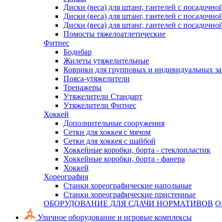
Диски (веса) для штанг, гантелей с посадочно
Диски (веса) для штанг, гантелей с посадочно
Диски (веса) для штанг, гантелей с посадочно
Помосты тяжелоатлетические
Фитнес
Бодибар
Жилеты утяжелительные
Коврики для групповых и индивидуальных з
Пояса-утяжелители
Тренажеры
Утяжелители Стандарт
Утяжелители Фитнес
Хоккей
Дополнительные сооружения
Сетки для хоккея с мячом
Сетки для хоккея с шайбой
Хоккейные коробки, борта - стеклопластик
Хоккейные коробки, борта - фанера
Хоккей
Хореография
Станки хореографические напольные
Станки хореографические пристенные
ОБОРУДОВАНИЕ ДЛЯ СДАЧИ НОРМАТИВОВ
О
Уличное оборудование и игровые комплексы