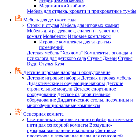
Медицинская мебель
Медицинский кабинет
Мебель для отдыха, кровати и прикроватные тумбы
Мебель для детского сада
Столы и стулья
Мебель для игровых комнат
Мебель для раздевалок, спален и туалетных
комнат
Мольберты
Игровые комплексы
Игровые комплексы для закрытых
помещений
Детская мебель "Хохлома"
Комплекты логопеда и
психолога для детского сада
Стулья Джери
Стулья
Вуди
Стулья Кузя
Детские игровые наборы и оборудование
Детские игровые наборы
Детская игровая мебель
Дидактические и обучающие наборы
Детские
строительные модули
Детское спортивное
оборудование
Детское оздоровительное
оборудование
Дидактические столы, песочницы и
многофункциональные комплексы
Сенсорная комната
Светильники, световые панно и фибероптические
нити для сенсорной комнаты
Воздушно-
пузырьковые панели и колонны
Световые
проекторы и зеркальные шары для сенсорной