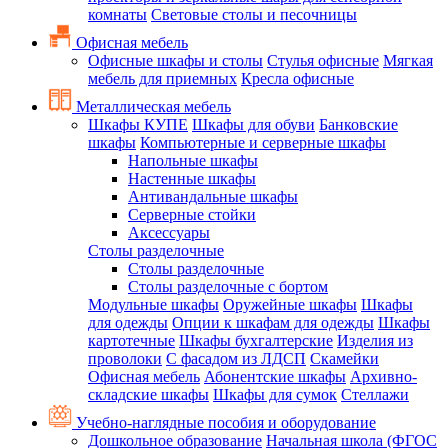
комнаты
Световые столы и песочницы
Офисная мебель
Офисные шкафы и столы
Стулья офисные
Мягкая
мебель для приемных
Кресла офисные
Металлическая мебель
Шкафы КУПЕ
Шкафы для обуви
Банковские
шкафы
Компьютерные и серверные шкафы
Напольные шкафы
Настенные шкафы
Антивандальные шкафы
Серверные стойки
Аксессуары
Столы разделочные
Столы разделочные
Столы разделочные с бортом
Модульные шкафы
Оружейные шкафы
Шкафы
для одежды
Опции к шкафам для одежды
Шкафы
картотечные
Шкафы бухгалтерские
Изделия из
проволоки
С фасадом из ЛДСП
Скамейки
Офисная мебель
Абонентские шкафы
Архивно-
складские шкафы
Шкафы для сумок
Стеллажи
Учебно-наглядные пособия и оборудование
Дошкольное образование
Начальная школа (ФГОС