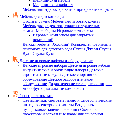
Медицинская мебель
Медицинский кабинет
Мебель для отдыха, кровати и прикроватные тумбы
Мебель для детского сада
Столы и стулья
Мебель для игровых комнат
Мебель для раздевалок, спален и туалетных
комнат
Мольберты
Игровые комплексы
Игровые комплексы для закрытых
помещений
Детская мебель "Хохлома"
Комплекты логопеда и
психолога для детского сада
Стулья Джери
Стулья
Вуди
Стулья Кузя
Детские игровые наборы и оборудование
Детские игровые наборы
Детская игровая мебель
Дидактические и обучающие наборы
Детские
строительные модули
Детское спортивное
оборудование
Детское оздоровительное
оборудование
Дидактические столы, песочницы и
многофункциональные комплексы
Сенсорная комната
Светильники, световые панно и фибероптические
нити для сенсорной комнаты
Воздушно-
пузырьковые панели и колонны
Световые
проекторы и зеркальные шары для сенсорной