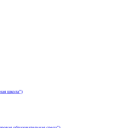
ная школа")
ровая образовательная среда")