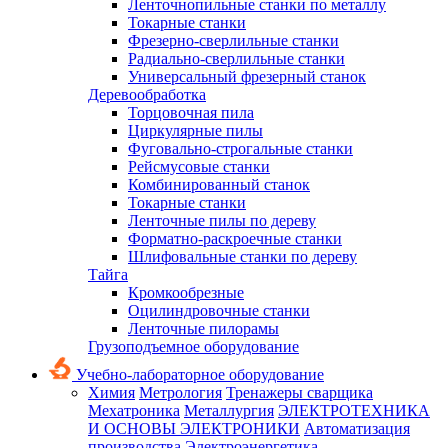
Ленточнопильные станки по металлу
Токарные станки
Фрезерно-сверлильные станки
Радиально-сверлильные станки
Универсальный фрезерный станок
Деревообработка
Торцовочная пила
Циркулярные пилы
Фуговально-строгальные станки
Рейсмусовые станки
Комбинированный станок
Токарные станки
Ленточные пилы по дереву
Форматно-раскроечные станки
Шлифовальные станки по дереву
Тайга
Кромкообрезные
Оцилиндровочные станки
Ленточные пилорамы
Грузоподъемное оборудование
Учебно-лабораторное оборудование
Химия
Метрология
Тренажеры сварщика
Мехатроника
Металлургия
ЭЛЕКТРОТЕХНИКА
И ОСНОВЫ ЭЛЕКТРОНИКИ
Автоматизация
производства
Электроэнергетика