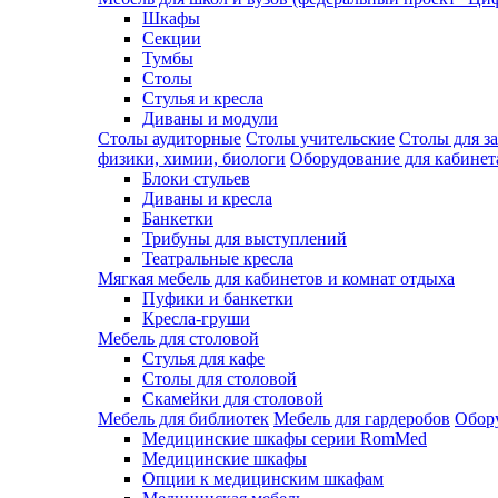
Шкафы
Секции
Тумбы
Столы
Стулья и кресла
Диваны и модули
Столы аудиторные
Столы учительские
Столы для з
физики, химии, биологи
Оборудование для кабинета
Блоки стульев
Диваны и кресла
Банкетки
Трибуны для выступлений
Театральные кресла
Мягкая мебель для кабинетов и комнат отдыха
Пуфики и банкетки
Кресла-груши
Мебель для столовой
Cтулья для кафе
Cтолы для столовой
Скамейки для столовой
Мебель для библиотек
Мебель для гардеробов
Обору
Медицинские шкафы серии RomMed
Медицинские шкафы
Опции к медицинским шкафам