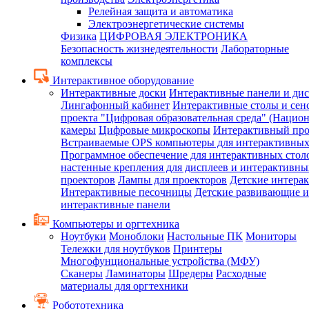
Релейная защита и автоматика
Электроэнергетические системы
Физика
ЦИФРОВАЯ ЭЛЕКТРОНИКА
Безопасность жизнедеятельности
Лабораторные
комплексы
Интерактивное оборудование
Интерактивные доски
Интерактивные панели и ди
Лингафонный кабинет
Интерактивные столы и сен
проекта "Цифровая образовательная среда" (Нацио
камеры
Цифровые микроскопы
Интерактивный про
Встраиваемые OPS компьютеры для интерактивных
Программное обеспечение для интерактивных стол
настенные крепления для дисплеев и интерактивны
проекторов
Лампы для проекторов
Детские интера
Интерактивные песочницы
Детские развивающие и
интерактивные панели
Компьютеры и оргтехника
Ноутбуки
Моноблоки
Настольные ПК
Мониторы
Тележки для ноутбуков
Принтеры
Многофунциональные устройства (МФУ)
Сканеры
Ламинаторы
Шредеры
Расходные
материалы для оргтехники
Робототехника