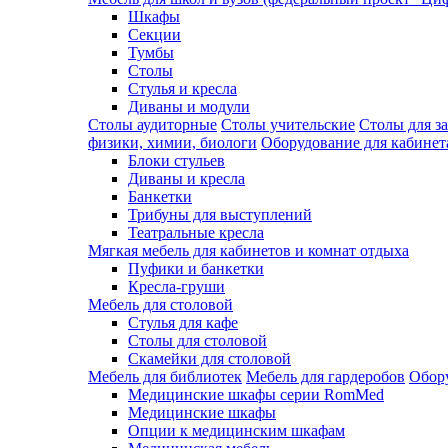
Шкафы
Секции
Тумбы
Столы
Стулья и кресла
Диваны и модули
Столы аудиторные
Столы учительские
Столы для з
физики, химии, биологи
Оборудование для кабинета
Блоки стульев
Диваны и кресла
Банкетки
Трибуны для выступлений
Театральные кресла
Мягкая мебель для кабинетов и комнат отдыха
Пуфики и банкетки
Кресла-груши
Мебель для столовой
Cтулья для кафе
Cтолы для столовой
Скамейки для столовой
Мебель для библиотек
Мебель для гардеробов
Обору
Медицинские шкафы серии RomMed
Медицинские шкафы
Опции к медицинским шкафам