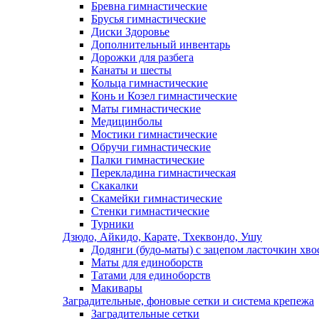
Бревна гимнастические
Брусья гимнастические
Диски Здоровье
Дополнительный инвентарь
Дорожки для разбега
Канаты и шесты
Кольца гимнастические
Конь и Козел гимнастические
Маты гимнастические
Медицинболы
Мостики гимнастические
Обручи гимнастические
Палки гимнастические
Перекладина гимнастическая
Скакалки
Скамейки гимнастические
Стенки гимнастические
Турники
Дзюдо, Айкидо, Карате, Тхеквондо, Ушу
Додянги (будо-маты) с зацепом ласточкин хво
Маты для единоборств
Татами для единоборств
Макивары
Заградительные, фоновые сетки и система крепежа
Заградительные сетки