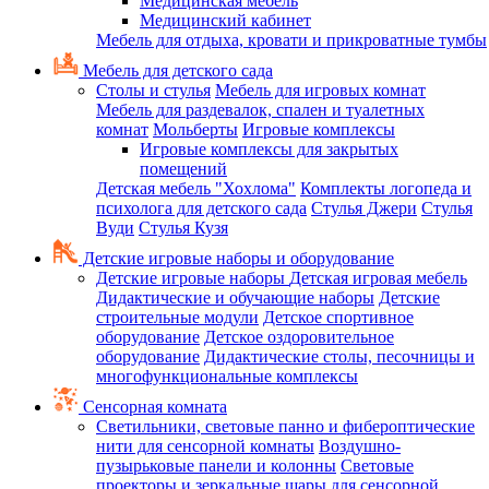
Медицинская мебель
Медицинский кабинет
Мебель для отдыха, кровати и прикроватные тумбы
Мебель для детского сада
Столы и стулья
Мебель для игровых комнат
Мебель для раздевалок, спален и туалетных
комнат
Мольберты
Игровые комплексы
Игровые комплексы для закрытых
помещений
Детская мебель "Хохлома"
Комплекты логопеда и
психолога для детского сада
Стулья Джери
Стулья
Вуди
Стулья Кузя
Детские игровые наборы и оборудование
Детские игровые наборы
Детская игровая мебель
Дидактические и обучающие наборы
Детские
строительные модули
Детское спортивное
оборудование
Детское оздоровительное
оборудование
Дидактические столы, песочницы и
многофункциональные комплексы
Сенсорная комната
Светильники, световые панно и фибероптические
нити для сенсорной комнаты
Воздушно-
пузырьковые панели и колонны
Световые
проекторы и зеркальные шары для сенсорной