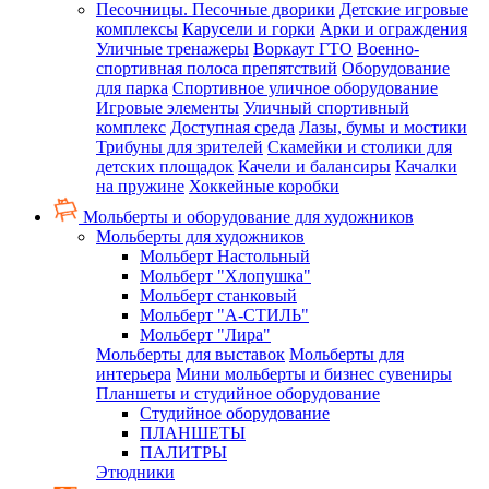
Песочницы. Песочные дворики
Детские игровые
комплексы
Карусели и горки
Арки и ограждения
Уличные тренажеры
Воркаут ГТО
Военно-
спортивная полоса препятствий
Оборудование
для парка
Спортивное уличное оборудование
Игровые элементы
Уличный спортивный
комплекс
Доступная среда
Лазы, бумы и мостики
Трибуны для зрителей
Скамейки и столики для
детских площадок
Качели и балансиры
Качалки
на пружине
Хоккейные коробки
Мольберты и оборудование для художников
Мольберты для художников
Мольберт Настольный
Мольберт "Хлопушка"
Мольберт станковый
Мольберт "А-СТИЛЬ"
Мольберт "Лира"
Мольберты для выставок
Мольберты для
интерьера
Мини мольберты и бизнес сувениры
Планшеты и студийное оборудование
Студийное оборудование
ПЛАНШЕТЫ
ПАЛИТРЫ
Этюдники