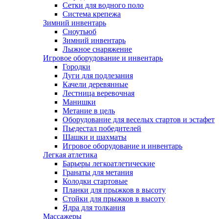
Сетки для водного поло
Система крепежа
Зимний инвентарь
Сноутьюб
Зимний инвентарь
Лыжное снаряжение
Игровое оборудование и инвентарь
Городки
Дуги для подлезания
Качели деревянные
Лестница веревочная
Манишки
Метание в цель
Оборудование для веселых стартов и эстафет
Пьедестал победителей
Шашки и шахматы
Игровое оборудование и инвентарь
Легкая атлетика
Барьеры легкоатлетические
Гранаты для метания
Колодки стартовые
Планки для прыжков в высоту
Стойки для прыжков в высоту
Ядра для толкания
Массажеры