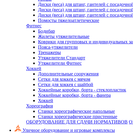
Диски (веса) для штанг, гантелей с посадочно
Диски (веса) для штанг, гантелей с посадочно
Диски (веса) для штанг, гантелей с посадочно
Помосты тяжелоатлетические
Фитнес
Бодибар
Жилеты утяжелительные
Коврики для групповых и индивидуальных з
Пояса-утяжелители
Тренажеры
Утяжелители Стандарт
Утяжелители Фитнес
Хоккей
Дополнительные сооружения
Сетки для хоккея с мячом
Сетки для хоккея с шайбой
Хоккейные коробки, борта - стеклопластик
Хоккейные коробки, борта - фанера
Хоккей
Хореография
Станки хореографические напольные
Станки хореографические пристенные
ОБОРУДОВАНИЕ ДЛЯ СДАЧИ НОРМАТИВОВ
О
Уличное оборудование и игровые комплексы