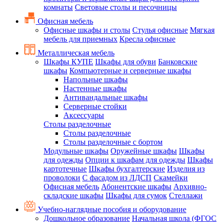
комнаты
Световые столы и песочницы
Офисная мебель
Офисные шкафы и столы
Стулья офисные
Мягкая
мебель для приемных
Кресла офисные
Металлическая мебель
Шкафы КУПЕ
Шкафы для обуви
Банковские
шкафы
Компьютерные и серверные шкафы
Напольные шкафы
Настенные шкафы
Антивандальные шкафы
Серверные стойки
Аксессуары
Столы разделочные
Столы разделочные
Столы разделочные с бортом
Модульные шкафы
Оружейные шкафы
Шкафы
для одежды
Опции к шкафам для одежды
Шкафы
картотечные
Шкафы бухгалтерские
Изделия из
проволоки
С фасадом из ЛДСП
Скамейки
Офисная мебель
Абонентские шкафы
Архивно-
складские шкафы
Шкафы для сумок
Стеллажи
Учебно-наглядные пособия и оборудование
Дошкольное образование
Начальная школа (ФГОС