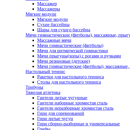
Массажер
Массажеры
Мягкие модули
Мягкие модули
Сухие бассейны
Шары для сухого бассейна
Мячи гимнастические (фитболы), массажные, прыгу
Массажные мячи
Мячи гимнастические (фитболы)
Мячи для ритмической гимнастики
Мячи прыгуны(хопы) с рогами и ручками
Мячи резиновые (детские)
Мячи гимнастические (фитболы), массажные,
Настольный теннис
Ракетки для настольного тенниса
Столы для настольного тенниса
Трибуны
Тяжелая атлетика
Гантели литые чугунные
Гантели наборные хромистая сталь
Гантели неразборные хромистая сталь
Гири для соревнований
Гири литые чугун
Гири сборно-разборные и универсальные
Грифы