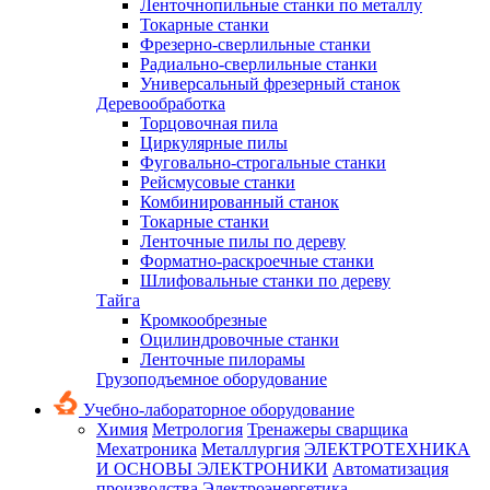
Ленточнопильные станки по металлу
Токарные станки
Фрезерно-сверлильные станки
Радиально-сверлильные станки
Универсальный фрезерный станок
Деревообработка
Торцовочная пила
Циркулярные пилы
Фуговально-строгальные станки
Рейсмусовые станки
Комбинированный станок
Токарные станки
Ленточные пилы по дереву
Форматно-раскроечные станки
Шлифовальные станки по дереву
Тайга
Кромкообрезные
Оцилиндровочные станки
Ленточные пилорамы
Грузоподъемное оборудование
Учебно-лабораторное оборудование
Химия
Метрология
Тренажеры сварщика
Мехатроника
Металлургия
ЭЛЕКТРОТЕХНИКА
И ОСНОВЫ ЭЛЕКТРОНИКИ
Автоматизация
производства
Электроэнергетика