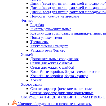
Диски (веса) для штанг, гантелей с посадочно
Диски (веса) для штанг, гантелей с посадочно
Диски (веса) для штанг, гантелей с посадочно
Помосты тяжелоатлетические
Фитнес
Бодибар
Жилеты утяжелительные
Коврики для групповых и индивидуальных з
Пояса-утяжелители
Тренажеры
Утяжелители Стандарт
Утяжелители Фитнес
Хоккей
Дополнительные сооружения
Сетки для хоккея с мячом
Сетки для хоккея с шайбой
Хоккейные коробки, борта - стеклопластик
Хоккейные коробки, борта - фанера
Хоккей
Хореография
Станки хореографические напольные
Станки хореографические пристенные
ОБОРУДОВАНИЕ ДЛЯ СДАЧИ НОРМАТИВОВ
О
Уличное оборудование и игровые комплексы