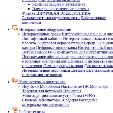
Релейная защита и автоматика
Электроэнергетические системы
Физика
ЦИФРОВАЯ ЭЛЕКТРОНИКА
Безопасность жизнедеятельности
Лабораторные
комплексы
Интерактивное оборудование
Интерактивные доски
Интерактивные панели и ди
Лингафонный кабинет
Интерактивные столы и сен
проекта "Цифровая образовательная среда" (Нацио
камеры
Цифровые микроскопы
Интерактивный про
Встраиваемые OPS компьютеры для интерактивных
Программное обеспечение для интерактивных стол
настенные крепления для дисплеев и интерактивны
проекторов
Лампы для проекторов
Детские интера
Интерактивные песочницы
Детские развивающие и
интерактивные панели
Компьютеры и оргтехника
Ноутбуки
Моноблоки
Настольные ПК
Мониторы
Тележки для ноутбуков
Принтеры
Многофунциональные устройства (МФУ)
Сканеры
Ламинаторы
Шредеры
Расходные
материалы для оргтехники
Робототехника