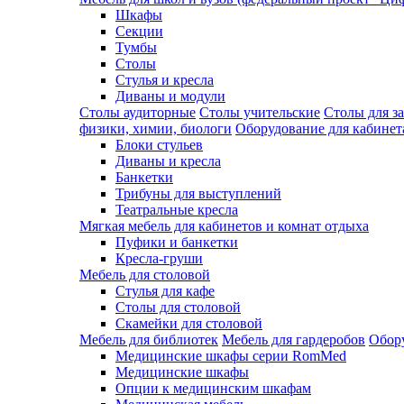
Шкафы
Секции
Тумбы
Столы
Стулья и кресла
Диваны и модули
Столы аудиторные
Столы учительские
Столы для з
физики, химии, биологи
Оборудование для кабинета
Блоки стульев
Диваны и кресла
Банкетки
Трибуны для выступлений
Театральные кресла
Мягкая мебель для кабинетов и комнат отдыха
Пуфики и банкетки
Кресла-груши
Мебель для столовой
Cтулья для кафе
Cтолы для столовой
Скамейки для столовой
Мебель для библиотек
Мебель для гардеробов
Обору
Медицинские шкафы серии RomMed
Медицинские шкафы
Опции к медицинским шкафам