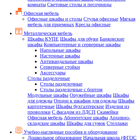
комнаты
Световые столы и песочницы
Офисная мебель
Офисные шкафы и столы
Стулья офисные
Мягкая
мебель для приемных
Кресла офисные
Металлическая мебель
Шкафы КУПЕ
Шкафы для обуви
Банковские
шкафы
Компьютерные и серверные шкафы
Напольные шкафы
Настенные шкафы
Антивандальные шкафы
Серверные стойки
Аксессуары
Столы разделочные
Столы разделочные
Столы разделочные с бортом
Модульные шкафы
Оружейные шкафы
Шкафы
для одежды
Опции к шкафам для одежды
Шкафы
картотечные
Шкафы бухгалтерские
Изделия из
проволоки
С фасадом из ЛДСП
Скамейки
Офисная мебель
Абонентские шкафы
Архивно-
складские шкафы
Шкафы для сумок
Стеллажи
Учебно-наглядные пособия и оборудование
Дошкольное образование
Начальная школа (ФГОС