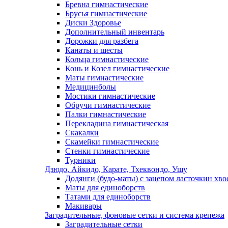
Бревна гимнастические
Брусья гимнастические
Диски Здоровье
Дополнительный инвентарь
Дорожки для разбега
Канаты и шесты
Кольца гимнастические
Конь и Козел гимнастические
Маты гимнастические
Медицинболы
Мостики гимнастические
Обручи гимнастические
Палки гимнастические
Перекладина гимнастическая
Скакалки
Скамейки гимнастические
Стенки гимнастические
Турники
Дзюдо, Айкидо, Карате, Тхеквондо, Ушу
Додянги (будо-маты) с зацепом ласточкин хво
Маты для единоборств
Татами для единоборств
Макивары
Заградительные, фоновые сетки и система крепежа
Заградительные сетки