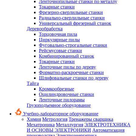
Ленточнопильные станки по металлу
Токарные станки
Фрезерно-сверлильные станки
Радиально-сверлильные станки
Универсальный фрезерный станок
Деревообработка
Торцовочная пила
Циркулярные пилы
Фуговально-строгальные станки
Рейсмусовые станки
Комбинированный станок
Токарные станки
Ленточные пилы по дереву
Форматно-раскроечные станки
Шлифовальные станки по дереву
Тайга
Кромкообрезные
Оцилиндровочные станки
Ленточные пилорамы
Грузоподъемное оборудование
Учебно-лабораторное оборудование
Химия
Метрология
Тренажеры сварщика
Мехатроника
Металлургия
ЭЛЕКТРОТЕХНИКА
И ОСНОВЫ ЭЛЕКТРОНИКИ
Автоматизация
производства
Электроэнергетика