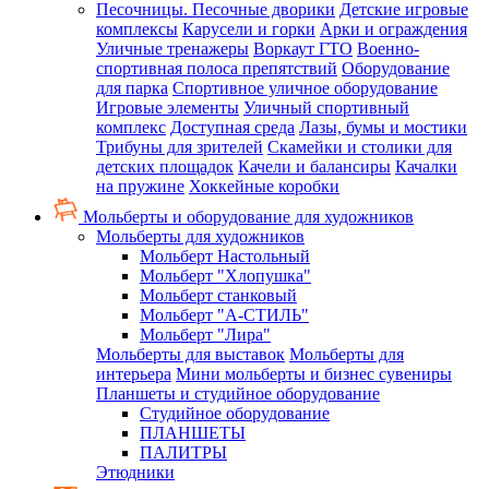
Песочницы. Песочные дворики
Детские игровые
комплексы
Карусели и горки
Арки и ограждения
Уличные тренажеры
Воркаут ГТО
Военно-
спортивная полоса препятствий
Оборудование
для парка
Спортивное уличное оборудование
Игровые элементы
Уличный спортивный
комплекс
Доступная среда
Лазы, бумы и мостики
Трибуны для зрителей
Скамейки и столики для
детских площадок
Качели и балансиры
Качалки
на пружине
Хоккейные коробки
Мольберты и оборудование для художников
Мольберты для художников
Мольберт Настольный
Мольберт "Хлопушка"
Мольберт станковый
Мольберт "А-СТИЛЬ"
Мольберт "Лира"
Мольберты для выставок
Мольберты для
интерьера
Мини мольберты и бизнес сувениры
Планшеты и студийное оборудование
Студийное оборудование
ПЛАНШЕТЫ
ПАЛИТРЫ
Этюдники