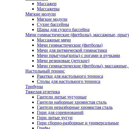
Массажер
Массажеры
Мягкие модули
Мягкие модули
Сухие бассейны
Шары для сухого бассейна
Мячи гимнастические (фитболы), массажные, прыгу
Массажные мячи
Мячи гимнастические (фитболы)
Мячи для ритмической гимнастики
Мячи прыгуны(хопы) с рогами и ручками
Мячи резиновые (детские)
Мячи гимнастические (фитболы), массажные,
Настольный теннис
Ракетки для настольного тенниса
Столы для настольного тенниса
Трибуны
Тяжелая атлетика
Гантели литые чугунные
Гантели наборные хромистая сталь
Гантели неразборные хромистая сталь
Гири для соревнований
Гири литые чугун
Гири сборно-разборные и универсальные
Грифы