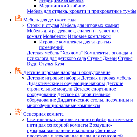
Медицинская мебель
Медицинский кабинет
Мебель для отдыха, кровати и прикроватные тумбы
Мебель для детского сада
Столы и стулья
Мебель для игровых комнат
Мебель для раздевалок, спален и туалетных
комнат
Мольберты
Игровые комплексы
Игровые комплексы для закрытых
помещений
Детская мебель "Хохлома"
Комплекты логопеда и
психолога для детского сада
Стулья Джери
Стулья
Вуди
Стулья Кузя
Детские игровые наборы и оборудование
Детские игровые наборы
Детская игровая мебель
Дидактические и обучающие наборы
Детские
строительные модули
Детское спортивное
оборудование
Детское оздоровительное
оборудование
Дидактические столы, песочницы и
многофункциональные комплексы
Сенсорная комната
Светильники, световые панно и фибероптические
нити для сенсорной комнаты
Воздушно-
пузырьковые панели и колонны
Световые
проекторы и зеркальные шары для сенсорной