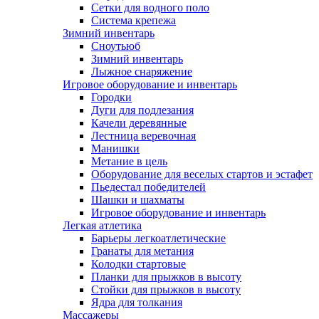
Сетки для водного поло
Система крепежа
Зимний инвентарь
Сноутьюб
Зимний инвентарь
Лыжное снаряжение
Игровое оборудование и инвентарь
Городки
Дуги для подлезания
Качели деревянные
Лестница веревочная
Манишки
Метание в цель
Оборудование для веселых стартов и эстафет
Пьедестал победителей
Шашки и шахматы
Игровое оборудование и инвентарь
Легкая атлетика
Барьеры легкоатлетические
Гранаты для метания
Колодки стартовые
Планки для прыжков в высоту
Стойки для прыжков в высоту
Ядра для толкания
Массажеры