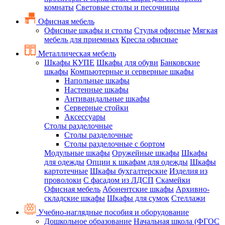
комнаты
Световые столы и песочницы
Офисная мебель
Офисные шкафы и столы
Стулья офисные
Мягкая
мебель для приемных
Кресла офисные
Металлическая мебель
Шкафы КУПЕ
Шкафы для обуви
Банковские
шкафы
Компьютерные и серверные шкафы
Напольные шкафы
Настенные шкафы
Антивандальные шкафы
Серверные стойки
Аксессуары
Столы разделочные
Столы разделочные
Столы разделочные с бортом
Модульные шкафы
Оружейные шкафы
Шкафы
для одежды
Опции к шкафам для одежды
Шкафы
картотечные
Шкафы бухгалтерские
Изделия из
проволоки
С фасадом из ЛДСП
Скамейки
Офисная мебель
Абонентские шкафы
Архивно-
складские шкафы
Шкафы для сумок
Стеллажи
Учебно-наглядные пособия и оборудование
Дошкольное образование
Начальная школа (ФГОС