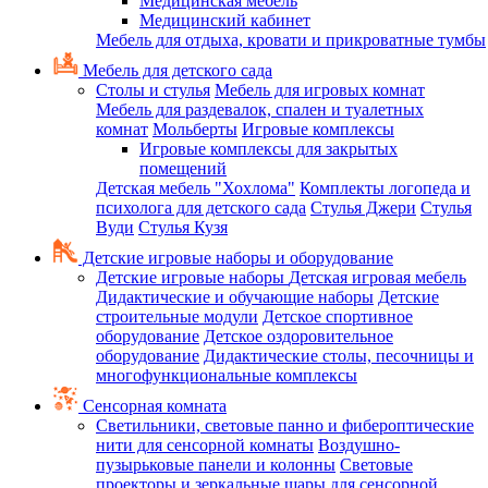
Медицинская мебель
Медицинский кабинет
Мебель для отдыха, кровати и прикроватные тумбы
Мебель для детского сада
Столы и стулья
Мебель для игровых комнат
Мебель для раздевалок, спален и туалетных
комнат
Мольберты
Игровые комплексы
Игровые комплексы для закрытых
помещений
Детская мебель "Хохлома"
Комплекты логопеда и
психолога для детского сада
Стулья Джери
Стулья
Вуди
Стулья Кузя
Детские игровые наборы и оборудование
Детские игровые наборы
Детская игровая мебель
Дидактические и обучающие наборы
Детские
строительные модули
Детское спортивное
оборудование
Детское оздоровительное
оборудование
Дидактические столы, песочницы и
многофункциональные комплексы
Сенсорная комната
Светильники, световые панно и фибероптические
нити для сенсорной комнаты
Воздушно-
пузырьковые панели и колонны
Световые
проекторы и зеркальные шары для сенсорной