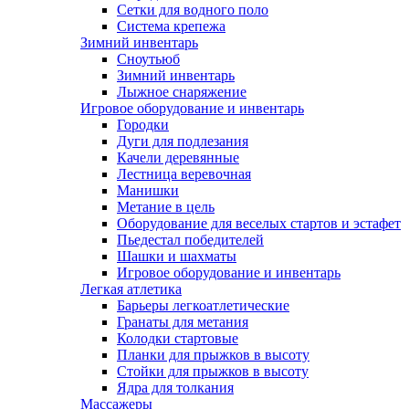
Сетки для водного поло
Система крепежа
Зимний инвентарь
Сноутьюб
Зимний инвентарь
Лыжное снаряжение
Игровое оборудование и инвентарь
Городки
Дуги для подлезания
Качели деревянные
Лестница веревочная
Манишки
Метание в цель
Оборудование для веселых стартов и эстафет
Пьедестал победителей
Шашки и шахматы
Игровое оборудование и инвентарь
Легкая атлетика
Барьеры легкоатлетические
Гранаты для метания
Колодки стартовые
Планки для прыжков в высоту
Стойки для прыжков в высоту
Ядра для толкания
Массажеры