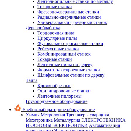
Ленточнопильные станки по металлу
Токарные станки
Фрезерно-сверлильные станки
Радиально-сверлильные станки
Универсальный фрезерный станок
Деревообработка
Торцовочная пила
Циркулярные пилы
Фуговально-строгальные станки
Рейсмусовые станки
Комбинированный станок
Токарные станки
Ленточные пилы по дереву
Форматно-раскроечные станки
Шлифовальные станки по дереву
Тайга
Кромкообрезные
Оцилиндровочные станки
Ленточные пилорамы
Грузоподъемное оборудование
Учебно-лабораторное оборудование
Химия
Метрология
Тренажеры сварщика
Мехатроника
Металлургия
ЭЛЕКТРОТЕХНИКА
И ОСНОВЫ ЭЛЕКТРОНИКИ
Автоматизация
производства
Электроэнергетика