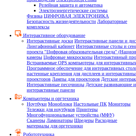
Релейная защита и автоматика
Электроэнергетические системы
Физика
ЦИФРОВАЯ ЭЛЕКТРОНИКА
Безопасность жизнедеятельности
Лабораторные
комплексы
Интерактивное оборудование
Интерактивные доски
Интерактивные панели и ди
Лингафонный кабинет
Интерактивные столы и сен
проекта "Цифровая образовательная среда" (Нацио
камеры
Цифровые микроскопы
Интерактивный про
Встраиваемые OPS компьютеры для интерактивных
Программное обеспечение для интерактивных стол
настенные крепления для дисплеев и интерактивны
проекторов
Лампы для проекторов
Детские интера
Интерактивные песочницы
Детские развивающие и
интерактивные панели
Компьютеры и оргтехника
Ноутбуки
Моноблоки
Настольные ПК
Мониторы
Тележки для ноутбуков
Принтеры
Многофунциональные устройства (МФУ)
Сканеры
Ламинаторы
Шредеры
Расходные
материалы для оргтехники
Робототехника