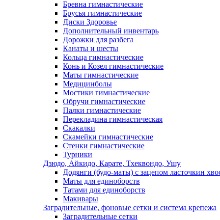
Бревна гимнастические
Брусья гимнастические
Диски Здоровье
Дополнительный инвентарь
Дорожки для разбега
Канаты и шесты
Кольца гимнастические
Конь и Козел гимнастические
Маты гимнастические
Медицинболы
Мостики гимнастические
Обручи гимнастические
Палки гимнастические
Перекладина гимнастическая
Скакалки
Скамейки гимнастические
Стенки гимнастические
Турники
Дзюдо, Айкидо, Карате, Тхеквондо, Ушу
Додянги (будо-маты) с зацепом ласточкин хво
Маты для единоборств
Татами для единоборств
Макивары
Заградительные, фоновые сетки и система крепежа
Заградительные сетки