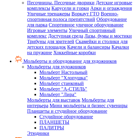
Песочницы. Песочные дворики
Детские игровые
комплексы
Карусели и горки
Арки и ограждения
Уличные тренажеры
Воркаут ГТО
Военно-
спортивная полоса препятствий
Оборудование
для парка
Спортивное уличное оборудование
Игровые элементы
Уличный спортивный
комплекс
Доступная среда
Лазы, бумы и мостики
Трибуны для зрителей
Скамейки и столики для
детских площадок
Качели и балансиры
Качалки
на пружине
Хоккейные коробки
Мольберты и оборудование для художников
Мольберты для художников
Мольберт Настольный
Мольберт "Хлопушка"
Мольберт станковый
Мольберт "А-СТИЛЬ"
Мольберт "Лира"
Мольберты для выставок
Мольберты для
интерьера
Мини мольберты и бизнес сувениры
Планшеты и студийное оборудование
Студийное оборудование
ПЛАНШЕТЫ
ПАЛИТРЫ
Этюдники