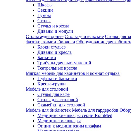
Шкафы
Секции
Тумбы
Столы
Стулья и кресла
Диваны и модули
Столы аудиторные
Столы учительские
Столы для з
физики, химии, биологи
Оборудование для кабинета
Блоки стульев
Диваны и кресла
Банкетки
Трибуны для выступлений
Театральные кресла
Мягкая мебель для кабинетов и комнат отдыха
Пуфики и банкетки
Кресла-груши
Мебель для столовой
Cтулья для кафе
Cтолы для столовой
Скамейки для столовой
Мебель для библиотек
Мебель для гардеробов
Обору
Медицинские шкафы серии RomMed
Медицинские шкафы
Опции к медицинским шкафам