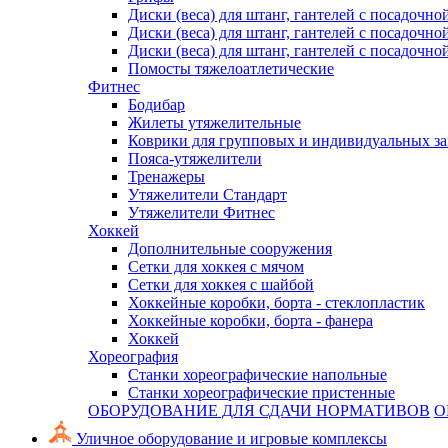
Диски (веса) для штанг, гантелей с посадочно
Диски (веса) для штанг, гантелей с посадочно
Диски (веса) для штанг, гантелей с посадочно
Помосты тяжелоатлетические
Фитнес
Бодибар
Жилеты утяжелительные
Коврики для групповых и индивидуальных з
Пояса-утяжелители
Тренажеры
Утяжелители Стандарт
Утяжелители Фитнес
Хоккей
Дополнительные сооружения
Сетки для хоккея с мячом
Сетки для хоккея с шайбой
Хоккейные коробки, борта - стеклопластик
Хоккейные коробки, борта - фанера
Хоккей
Хореография
Станки хореографические напольные
Станки хореографические пристенные
ОБОРУДОВАНИЕ ДЛЯ СДАЧИ НОРМАТИВОВ
О
Уличное оборудование и игровые комплексы