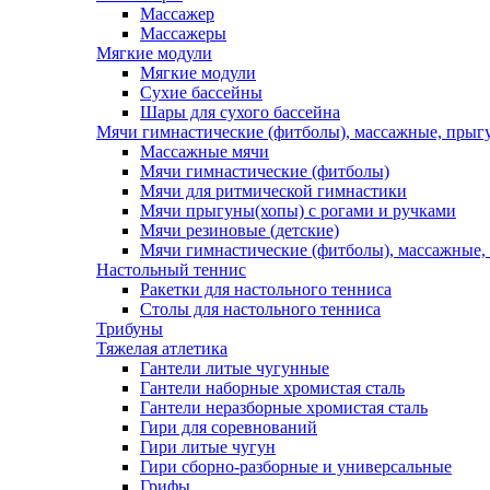
Массажер
Массажеры
Мягкие модули
Мягкие модули
Сухие бассейны
Шары для сухого бассейна
Мячи гимнастические (фитболы), массажные, прыгу
Массажные мячи
Мячи гимнастические (фитболы)
Мячи для ритмической гимнастики
Мячи прыгуны(хопы) с рогами и ручками
Мячи резиновые (детские)
Мячи гимнастические (фитболы), массажные,
Настольный теннис
Ракетки для настольного тенниса
Столы для настольного тенниса
Трибуны
Тяжелая атлетика
Гантели литые чугунные
Гантели наборные хромистая сталь
Гантели неразборные хромистая сталь
Гири для соревнований
Гири литые чугун
Гири сборно-разборные и универсальные
Грифы