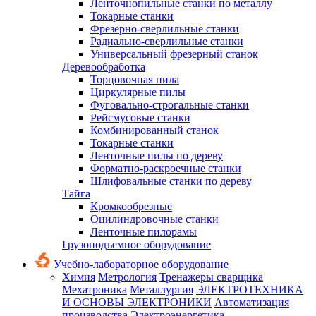
Ленточнопильные станки по металлу
Токарные станки
Фрезерно-сверлильные станки
Радиально-сверлильные станки
Универсальный фрезерный станок
Деревообработка
Торцовочная пила
Циркулярные пилы
Фуговально-строгальные станки
Рейсмусовые станки
Комбинированный станок
Токарные станки
Ленточные пилы по дереву
Форматно-раскроечные станки
Шлифовальные станки по дереву
Тайга
Кромкообрезные
Оцилиндровочные станки
Ленточные пилорамы
Грузоподъемное оборудование
Учебно-лабораторное оборудование
Химия
Метрология
Тренажеры сварщика
Мехатроника
Металлургия
ЭЛЕКТРОТЕХНИКА
И ОСНОВЫ ЭЛЕКТРОНИКИ
Автоматизация
производства
Электроэнергетика