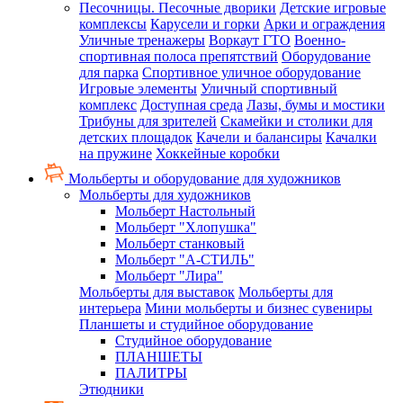
Песочницы. Песочные дворики
Детские игровые
комплексы
Карусели и горки
Арки и ограждения
Уличные тренажеры
Воркаут ГТО
Военно-
спортивная полоса препятствий
Оборудование
для парка
Спортивное уличное оборудование
Игровые элементы
Уличный спортивный
комплекс
Доступная среда
Лазы, бумы и мостики
Трибуны для зрителей
Скамейки и столики для
детских площадок
Качели и балансиры
Качалки
на пружине
Хоккейные коробки
Мольберты и оборудование для художников
Мольберты для художников
Мольберт Настольный
Мольберт "Хлопушка"
Мольберт станковый
Мольберт "А-СТИЛЬ"
Мольберт "Лира"
Мольберты для выставок
Мольберты для
интерьера
Мини мольберты и бизнес сувениры
Планшеты и студийное оборудование
Студийное оборудование
ПЛАНШЕТЫ
ПАЛИТРЫ
Этюдники