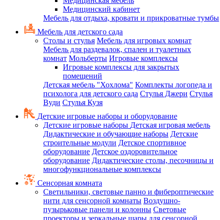
Медицинская мебель
Медицинский кабинет
Мебель для отдыха, кровати и прикроватные тумбы
Мебель для детского сада
Столы и стулья
Мебель для игровых комнат
Мебель для раздевалок, спален и туалетных
комнат
Мольберты
Игровые комплексы
Игровые комплексы для закрытых
помещений
Детская мебель "Хохлома"
Комплекты логопеда и
психолога для детского сада
Стулья Джери
Стулья
Вуди
Стулья Кузя
Детские игровые наборы и оборудование
Детские игровые наборы
Детская игровая мебель
Дидактические и обучающие наборы
Детские
строительные модули
Детское спортивное
оборудование
Детское оздоровительное
оборудование
Дидактические столы, песочницы и
многофункциональные комплексы
Сенсорная комната
Светильники, световые панно и фибероптические
нити для сенсорной комнаты
Воздушно-
пузырьковые панели и колонны
Световые
проекторы и зеркальные шары для сенсорной