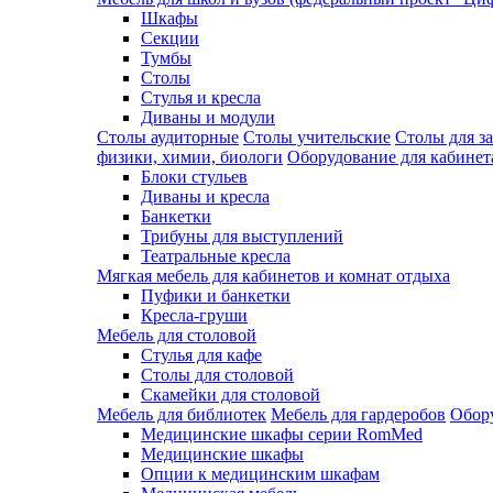
Шкафы
Секции
Тумбы
Столы
Стулья и кресла
Диваны и модули
Столы аудиторные
Столы учительские
Столы для з
физики, химии, биологи
Оборудование для кабинета
Блоки стульев
Диваны и кресла
Банкетки
Трибуны для выступлений
Театральные кресла
Мягкая мебель для кабинетов и комнат отдыха
Пуфики и банкетки
Кресла-груши
Мебель для столовой
Cтулья для кафе
Cтолы для столовой
Скамейки для столовой
Мебель для библиотек
Мебель для гардеробов
Обору
Медицинские шкафы серии RomMed
Медицинские шкафы
Опции к медицинским шкафам