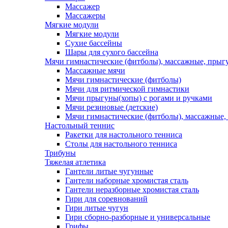
Массажер
Массажеры
Мягкие модули
Мягкие модули
Сухие бассейны
Шары для сухого бассейна
Мячи гимнастические (фитболы), массажные, прыгу
Массажные мячи
Мячи гимнастические (фитболы)
Мячи для ритмической гимнастики
Мячи прыгуны(хопы) с рогами и ручками
Мячи резиновые (детские)
Мячи гимнастические (фитболы), массажные,
Настольный теннис
Ракетки для настольного тенниса
Столы для настольного тенниса
Трибуны
Тяжелая атлетика
Гантели литые чугунные
Гантели наборные хромистая сталь
Гантели неразборные хромистая сталь
Гири для соревнований
Гири литые чугун
Гири сборно-разборные и универсальные
Грифы