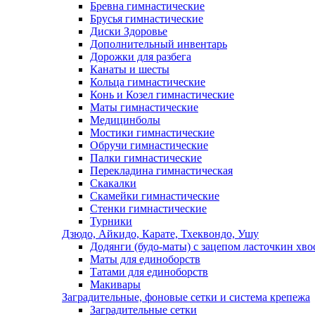
Бревна гимнастические
Брусья гимнастические
Диски Здоровье
Дополнительный инвентарь
Дорожки для разбега
Канаты и шесты
Кольца гимнастические
Конь и Козел гимнастические
Маты гимнастические
Медицинболы
Мостики гимнастические
Обручи гимнастические
Палки гимнастические
Перекладина гимнастическая
Скакалки
Скамейки гимнастические
Стенки гимнастические
Турники
Дзюдо, Айкидо, Карате, Тхеквондо, Ушу
Додянги (будо-маты) с зацепом ласточкин хво
Маты для единоборств
Татами для единоборств
Макивары
Заградительные, фоновые сетки и система крепежа
Заградительные сетки