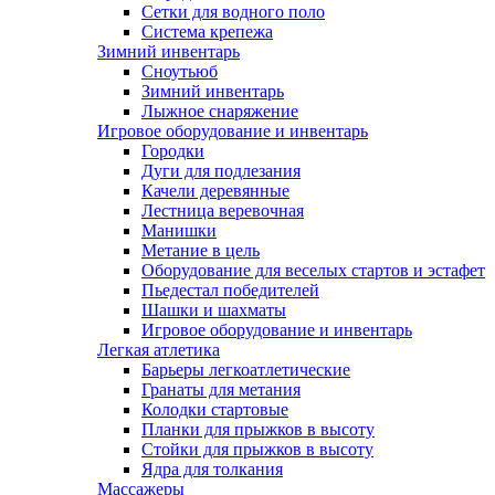
Сетки для водного поло
Система крепежа
Зимний инвентарь
Сноутьюб
Зимний инвентарь
Лыжное снаряжение
Игровое оборудование и инвентарь
Городки
Дуги для подлезания
Качели деревянные
Лестница веревочная
Манишки
Метание в цель
Оборудование для веселых стартов и эстафет
Пьедестал победителей
Шашки и шахматы
Игровое оборудование и инвентарь
Легкая атлетика
Барьеры легкоатлетические
Гранаты для метания
Колодки стартовые
Планки для прыжков в высоту
Стойки для прыжков в высоту
Ядра для толкания
Массажеры