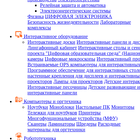
Релейная защита и автоматика
Электроэнергетические системы
Физика
ЦИФРОВАЯ ЭЛЕКТРОНИКА
Безопасность жизнедеятельности
Лабораторные
комплексы
Интерактивное оборудование
Интерактивные доски
Интерактивные панели и ди
Лингафонный кабинет
Интерактивные столы и сен
проекта "Цифровая образовательная среда" (Нацио
камеры
Цифровые микроскопы
Интерактивный про
Встраиваемые OPS компьютеры для интерактивных
Программное обеспечение для интерактивных стол
настенные крепления для дисплеев и интерактивны
проекторов
Лампы для проекторов
Детские интера
Интерактивные песочницы
Детские развивающие и
интерактивные панели
Компьютеры и оргтехника
Ноутбуки
Моноблоки
Настольные ПК
Мониторы
Тележки для ноутбуков
Принтеры
Многофунциональные устройства (МФУ)
Сканеры
Ламинаторы
Шредеры
Расходные
материалы для оргтехники
Робототехника