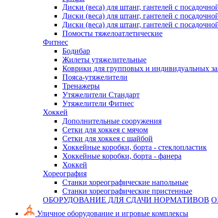
Диски (веса) для штанг, гантелей с посадочно
Диски (веса) для штанг, гантелей с посадочно
Диски (веса) для штанг, гантелей с посадочно
Помосты тяжелоатлетические
Фитнес
Бодибар
Жилеты утяжелительные
Коврики для групповых и индивидуальных з
Пояса-утяжелители
Тренажеры
Утяжелители Стандарт
Утяжелители Фитнес
Хоккей
Дополнительные сооружения
Сетки для хоккея с мячом
Сетки для хоккея с шайбой
Хоккейные коробки, борта - стеклопластик
Хоккейные коробки, борта - фанера
Хоккей
Хореография
Станки хореографические напольные
Станки хореографические пристенные
ОБОРУДОВАНИЕ ДЛЯ СДАЧИ НОРМАТИВОВ
О
Уличное оборудование и игровые комплексы