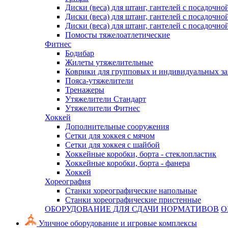
Диски (веса) для штанг, гантелей с посадочно
Диски (веса) для штанг, гантелей с посадочно
Диски (веса) для штанг, гантелей с посадочно
Помосты тяжелоатлетические
Фитнес
Бодибар
Жилеты утяжелительные
Коврики для групповых и индивидуальных з
Пояса-утяжелители
Тренажеры
Утяжелители Стандарт
Утяжелители Фитнес
Хоккей
Дополнительные сооружения
Сетки для хоккея с мячом
Сетки для хоккея с шайбой
Хоккейные коробки, борта - стеклопластик
Хоккейные коробки, борта - фанера
Хоккей
Хореография
Станки хореографические напольные
Станки хореографические пристенные
ОБОРУДОВАНИЕ ДЛЯ СДАЧИ НОРМАТИВОВ
О
Уличное оборудование и игровые комплексы