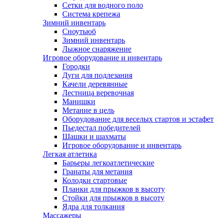
Сетки для водного поло
Система крепежа
Зимний инвентарь
Сноутьюб
Зимний инвентарь
Лыжное снаряжение
Игровое оборудование и инвентарь
Городки
Дуги для подлезания
Качели деревянные
Лестница веревочная
Манишки
Метание в цель
Оборудование для веселых стартов и эстафет
Пьедестал победителей
Шашки и шахматы
Игровое оборудование и инвентарь
Легкая атлетика
Барьеры легкоатлетические
Гранаты для метания
Колодки стартовые
Планки для прыжков в высоту
Стойки для прыжков в высоту
Ядра для толкания
Массажеры