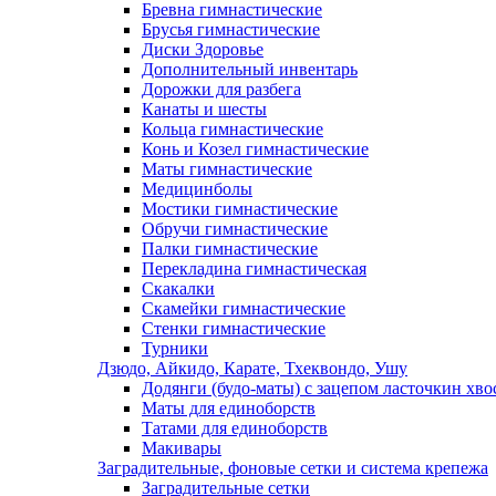
Бревна гимнастические
Брусья гимнастические
Диски Здоровье
Дополнительный инвентарь
Дорожки для разбега
Канаты и шесты
Кольца гимнастические
Конь и Козел гимнастические
Маты гимнастические
Медицинболы
Мостики гимнастические
Обручи гимнастические
Палки гимнастические
Перекладина гимнастическая
Скакалки
Скамейки гимнастические
Стенки гимнастические
Турники
Дзюдо, Айкидо, Карате, Тхеквондо, Ушу
Додянги (будо-маты) с зацепом ласточкин хво
Маты для единоборств
Татами для единоборств
Макивары
Заградительные, фоновые сетки и система крепежа
Заградительные сетки