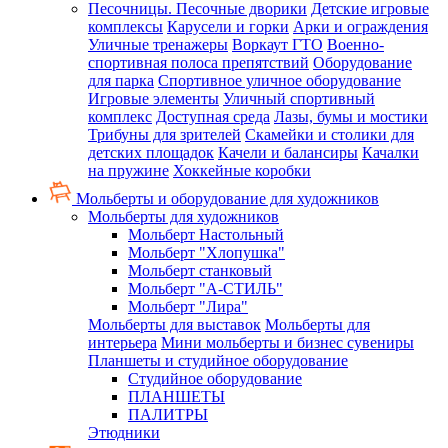
Песочницы. Песочные дворики
Детские игровые
комплексы
Карусели и горки
Арки и ограждения
Уличные тренажеры
Воркаут ГТО
Военно-
спортивная полоса препятствий
Оборудование
для парка
Спортивное уличное оборудование
Игровые элементы
Уличный спортивный
комплекс
Доступная среда
Лазы, бумы и мостики
Трибуны для зрителей
Скамейки и столики для
детских площадок
Качели и балансиры
Качалки
на пружине
Хоккейные коробки
Мольберты и оборудование для художников
Мольберты для художников
Мольберт Настольный
Мольберт "Хлопушка"
Мольберт станковый
Мольберт "А-СТИЛЬ"
Мольберт "Лира"
Мольберты для выставок
Мольберты для
интерьера
Мини мольберты и бизнес сувениры
Планшеты и студийное оборудование
Студийное оборудование
ПЛАНШЕТЫ
ПАЛИТРЫ
Этюдники