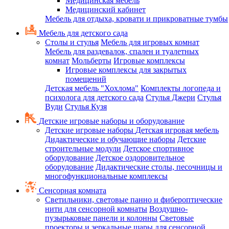
Медицинская мебель
Медицинский кабинет
Мебель для отдыха, кровати и прикроватные тумбы
Мебель для детского сада
Столы и стулья
Мебель для игровых комнат
Мебель для раздевалок, спален и туалетных
комнат
Мольберты
Игровые комплексы
Игровые комплексы для закрытых
помещений
Детская мебель "Хохлома"
Комплекты логопеда и
психолога для детского сада
Стулья Джери
Стулья
Вуди
Стулья Кузя
Детские игровые наборы и оборудование
Детские игровые наборы
Детская игровая мебель
Дидактические и обучающие наборы
Детские
строительные модули
Детское спортивное
оборудование
Детское оздоровительное
оборудование
Дидактические столы, песочницы и
многофункциональные комплексы
Сенсорная комната
Светильники, световые панно и фибероптические
нити для сенсорной комнаты
Воздушно-
пузырьковые панели и колонны
Световые
проекторы и зеркальные шары для сенсорной