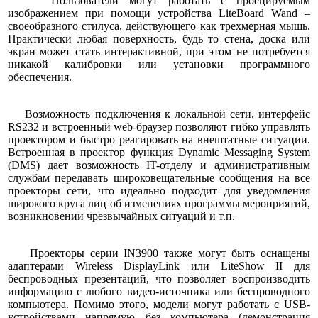
Пользователи могут работать с проецируемым
изображением при помощи устройства LiteBoard Wand –
своеобразного стилуса, действующего как трехмерная мышь.
Практически любая поверхность, будь то стена, доска или
экран может стать интерактивной, при этом не потребуется
никакой калибровки или установки программного
обеспечения.
Возможность подключения к локальной сети, интерфейс
RS232 и встроенный web-браузер позволяют гибко управлять
проектором и быстро реагировать на внештатные ситуации.
Встроенная в проектор функция Dynamic Messaging System
(DMS) дает возможность IT-отделу и административным
службам передавать широковещательные сообщения на все
проекторы сети, что идеально подходит для уведомления
широкого круга лиц об изменениях программы мероприятий,
возникновении чрезвычайных ситуаций и т.п.
Проекторы серии IN3900 также могут быть оснащены
адаптерами Wireless DisplayLink или LiteShow II для
беспроводных презентаций, что позволяет воспроизводить
информацию с любого видео-источника или беспроводного
компьютера. Помимо этого, модели могут работать с USB-
устройствами напрямую без компьютера (демонстрация