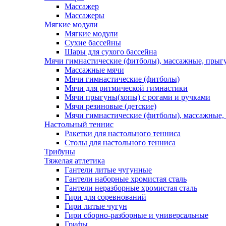
Массажер
Массажеры
Мягкие модули
Мягкие модули
Сухие бассейны
Шары для сухого бассейна
Мячи гимнастические (фитболы), массажные, прыгу
Массажные мячи
Мячи гимнастические (фитболы)
Мячи для ритмической гимнастики
Мячи прыгуны(хопы) с рогами и ручками
Мячи резиновые (детские)
Мячи гимнастические (фитболы), массажные,
Настольный теннис
Ракетки для настольного тенниса
Столы для настольного тенниса
Трибуны
Тяжелая атлетика
Гантели литые чугунные
Гантели наборные хромистая сталь
Гантели неразборные хромистая сталь
Гири для соревнований
Гири литые чугун
Гири сборно-разборные и универсальные
Грифы