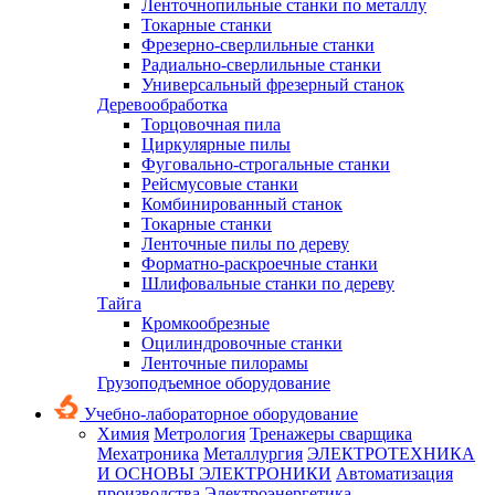
Ленточнопильные станки по металлу
Токарные станки
Фрезерно-сверлильные станки
Радиально-сверлильные станки
Универсальный фрезерный станок
Деревообработка
Торцовочная пила
Циркулярные пилы
Фуговально-строгальные станки
Рейсмусовые станки
Комбинированный станок
Токарные станки
Ленточные пилы по дереву
Форматно-раскроечные станки
Шлифовальные станки по дереву
Тайга
Кромкообрезные
Оцилиндровочные станки
Ленточные пилорамы
Грузоподъемное оборудование
Учебно-лабораторное оборудование
Химия
Метрология
Тренажеры сварщика
Мехатроника
Металлургия
ЭЛЕКТРОТЕХНИКА
И ОСНОВЫ ЭЛЕКТРОНИКИ
Автоматизация
производства
Электроэнергетика