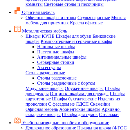
комнаты
Световые столы и песочницы
Офисная мебель
Офисные шкафы и столы
Стулья офисные
Мягкая
мебель для приемных
Кресла офисные
Металлическая мебель
Шкафы КУПЕ
Шкафы для обуви
Банковские
шкафы
Компьютерные и серверные шкафы
Напольные шкафы
Настенные шкафы
Антивандальные шкафы
Серверные стойки
Аксессуары
Столы разделочные
Столы разделочные
Столы разделочные с бортом
Модульные шкафы
Оружейные шкафы
Шкафы
для одежды
Опции к шкафам для одежды
Шкафы
картотечные
Шкафы бухгалтерские
Изделия из
проволоки
С фасадом из ЛДСП
Скамейки
Офисная мебель
Абонентские шкафы
Архивно-
складские шкафы
Шкафы для сумок
Стеллажи
Учебно-наглядные пособия и оборудование
Дошкольное образование
Начальная школа (ФГОС