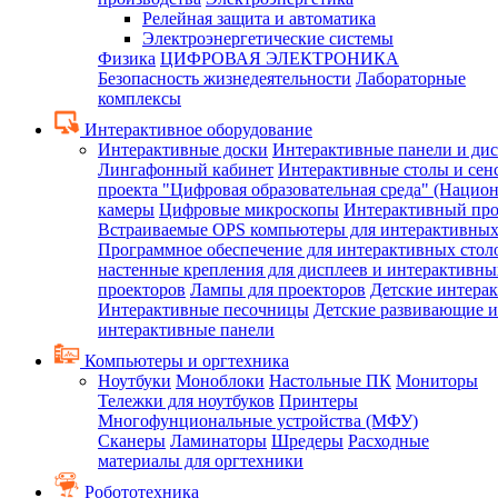
Релейная защита и автоматика
Электроэнергетические системы
Физика
ЦИФРОВАЯ ЭЛЕКТРОНИКА
Безопасность жизнедеятельности
Лабораторные
комплексы
Интерактивное оборудование
Интерактивные доски
Интерактивные панели и ди
Лингафонный кабинет
Интерактивные столы и сен
проекта "Цифровая образовательная среда" (Нацио
камеры
Цифровые микроскопы
Интерактивный про
Встраиваемые OPS компьютеры для интерактивных
Программное обеспечение для интерактивных стол
настенные крепления для дисплеев и интерактивны
проекторов
Лампы для проекторов
Детские интера
Интерактивные песочницы
Детские развивающие и
интерактивные панели
Компьютеры и оргтехника
Ноутбуки
Моноблоки
Настольные ПК
Мониторы
Тележки для ноутбуков
Принтеры
Многофунциональные устройства (МФУ)
Сканеры
Ламинаторы
Шредеры
Расходные
материалы для оргтехники
Робототехника