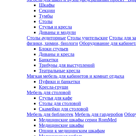
Шкафы
Секции
Тумбы
Столы
Стулья и кресла
Диваны и модули
Столы аудиторные
Столы учительские
Столы для з
физики, химии, биологи
Оборудование для кабинета
Блоки стульев
Диваны и кресла
Банкетки
Трибуны для выступлений
Театральные кресла
Мягкая мебель для кабинетов и комнат отдыха
Пуфики и банкетки
Кресла-груши
Мебель для столовой
Cтулья для кафе
Cтолы для столовой
Скамейки для столовой
Мебель для библиотек
Мебель для гардеробов
Обору
Медицинские шкафы серии RomMed
Медицинские шкафы
Опции к медицинским шкафам