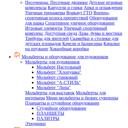
Песочницы. Песочные дворики
Детские игровые
комплексы
Карусели и горки
Арки и ограждения
Уличные тренажеры
Воркаут ГТО
Военно-
спортивная полоса препятствий
Оборудование
для парка
Спортивное уличное оборудование
Игровые элементы
Уличный спортивный
комплекс
Доступная среда
Лазы, бумы и мостики
Трибуны для зрителей
Скамейки и столики для
детских площадок
Качели и балансиры
Качалки
на пружине
Хоккейные коробки
Мольберты и оборудование для художников
Мольберты для художников
Мольберт Настольный
Мольберт "Хлопушка"
Мольберт станковый
Мольберт "А-СТИЛЬ"
Мольберт "Лира"
Мольберты для выставок
Мольберты для
интерьера
Мини мольберты и бизнес сувениры
Планшеты и студийное оборудование
Студийное оборудование
ПЛАНШЕТЫ
ПАЛИТРЫ
Этюдники