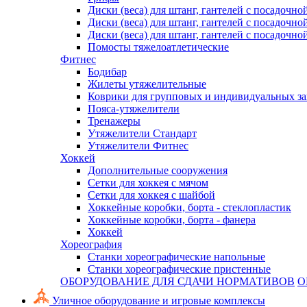
Диски (веса) для штанг, гантелей с посадочно
Диски (веса) для штанг, гантелей с посадочно
Диски (веса) для штанг, гантелей с посадочно
Помосты тяжелоатлетические
Фитнес
Бодибар
Жилеты утяжелительные
Коврики для групповых и индивидуальных з
Пояса-утяжелители
Тренажеры
Утяжелители Стандарт
Утяжелители Фитнес
Хоккей
Дополнительные сооружения
Сетки для хоккея с мячом
Сетки для хоккея с шайбой
Хоккейные коробки, борта - стеклопластик
Хоккейные коробки, борта - фанера
Хоккей
Хореография
Станки хореографические напольные
Станки хореографические пристенные
ОБОРУДОВАНИЕ ДЛЯ СДАЧИ НОРМАТИВОВ
О
Уличное оборудование и игровые комплексы