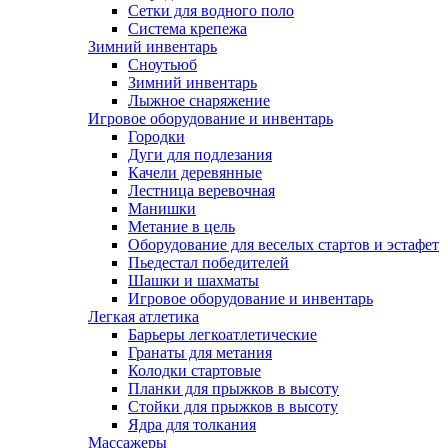
Сетки для водного поло
Система крепежа
Зимний инвентарь
Сноутьюб
Зимний инвентарь
Лыжное снаряжение
Игровое оборудование и инвентарь
Городки
Дуги для подлезания
Качели деревянные
Лестница веревочная
Манишки
Метание в цель
Оборудование для веселых стартов и эстафет
Пьедестал победителей
Шашки и шахматы
Игровое оборудование и инвентарь
Легкая атлетика
Барьеры легкоатлетические
Гранаты для метания
Колодки стартовые
Планки для прыжков в высоту
Стойки для прыжков в высоту
Ядра для толкания
Массажеры