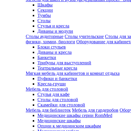
Шкафы
Секции
Тумбы
Столы
Стулья и кресла
Диваны и модули
Столы аудиторные
Столы учительские
Столы для з
физики, химии, биологи
Оборудование для кабинета
Блоки стульев
Диваны и кресла
Банкетки
Трибуны для выступлений
Театральные кресла
Мягкая мебель для кабинетов и комнат отдыха
Пуфики и банкетки
Кресла-груши
Мебель для столовой
Cтулья для кафе
Cтолы для столовой
Скамейки для столовой
Мебель для библиотек
Мебель для гардеробов
Обору
Медицинские шкафы серии RomMed
Медицинские шкафы
Опции к медицинским шкафам