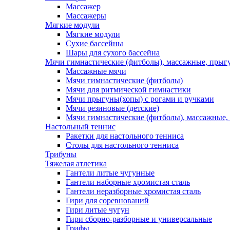
Массажер
Массажеры
Мягкие модули
Мягкие модули
Сухие бассейны
Шары для сухого бассейна
Мячи гимнастические (фитболы), массажные, прыгу
Массажные мячи
Мячи гимнастические (фитболы)
Мячи для ритмической гимнастики
Мячи прыгуны(хопы) с рогами и ручками
Мячи резиновые (детские)
Мячи гимнастические (фитболы), массажные,
Настольный теннис
Ракетки для настольного тенниса
Столы для настольного тенниса
Трибуны
Тяжелая атлетика
Гантели литые чугунные
Гантели наборные хромистая сталь
Гантели неразборные хромистая сталь
Гири для соревнований
Гири литые чугун
Гири сборно-разборные и универсальные
Грифы