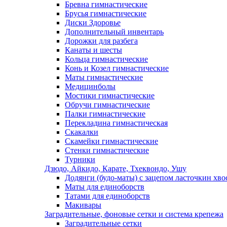
Бревна гимнастические
Брусья гимнастические
Диски Здоровье
Дополнительный инвентарь
Дорожки для разбега
Канаты и шесты
Кольца гимнастические
Конь и Козел гимнастические
Маты гимнастические
Медицинболы
Мостики гимнастические
Обручи гимнастические
Палки гимнастические
Перекладина гимнастическая
Скакалки
Скамейки гимнастические
Стенки гимнастические
Турники
Дзюдо, Айкидо, Карате, Тхеквондо, Ушу
Додянги (будо-маты) с зацепом ласточкин хво
Маты для единоборств
Татами для единоборств
Макивары
Заградительные, фоновые сетки и система крепежа
Заградительные сетки