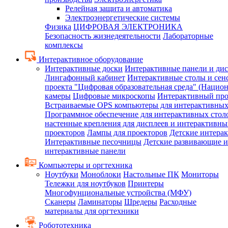
Релейная защита и автоматика
Электроэнергетические системы
Физика
ЦИФРОВАЯ ЭЛЕКТРОНИКА
Безопасность жизнедеятельности
Лабораторные
комплексы
Интерактивное оборудование
Интерактивные доски
Интерактивные панели и ди
Лингафонный кабинет
Интерактивные столы и сен
проекта "Цифровая образовательная среда" (Нацио
камеры
Цифровые микроскопы
Интерактивный про
Встраиваемые OPS компьютеры для интерактивных
Программное обеспечение для интерактивных стол
настенные крепления для дисплеев и интерактивны
проекторов
Лампы для проекторов
Детские интера
Интерактивные песочницы
Детские развивающие и
интерактивные панели
Компьютеры и оргтехника
Ноутбуки
Моноблоки
Настольные ПК
Мониторы
Тележки для ноутбуков
Принтеры
Многофунциональные устройства (МФУ)
Сканеры
Ламинаторы
Шредеры
Расходные
материалы для оргтехники
Робототехника