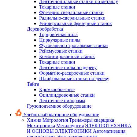
Ленточнопильные станки по металлу
Токарные станки
Фрезерно-сверлильные станки
Радиально-сверлильные станки
Универсальный фрезерный станок
Деревообработка
Торцовочная пила
Циркулярные пилы
Фуговально-строгальные станки
Рейсмусовые станки
Комбинированный станок
Токарные станки
Ленточные пилы по дереву
Форматно-раскроечные станки
Шлифовальные станки по дереву
Тайга
Кромкообрезные
Оцилиндровочные станки
Ленточные пилорамы
Грузоподъемное оборудование
Учебно-лабораторное оборудование
Химия
Метрология
Тренажеры сварщика
Мехатроника
Металлургия
ЭЛЕКТРОТЕХНИКА
И ОСНОВЫ ЭЛЕКТРОНИКИ
Автоматизация
производства
Электроэнергетика