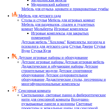
Медицинская мебель
Медицинский кабинет
Мебель для отдыха, кровати и прикроватные тумбы
Мебель для детского сада
Столы и стулья
Мебель для игровых комнат
Мебель для раздевалок, спален и туалетных
комнат
Мольберты
Игровые комплексы
Игровые комплексы для закрытых
помещений
Детская мебель "Хохлома"
Комплекты логопеда и
психолога для детского сада
Стулья Джери
Стулья
Вуди
Стулья Кузя
Детские игровые наборы и оборудование
Детские игровые наборы
Детская игровая мебель
Дидактические и обучающие наборы
Детские
строительные модули
Детское спортивное
оборудование
Детское оздоровительное
оборудование
Дидактические столы, песочницы и
многофункциональные комплексы
Сенсорная комната
Светильники, световые панно и фибероптические
нити для сенсорной комнаты
Воздушно-
пузырьковые панели и колонны
Световые
проекторы и зеркальные шары для сенсорной